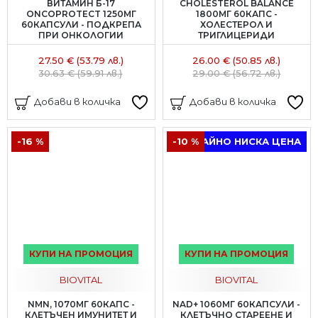
ВИТАМИН Б-17
CHOLESTEROL BALANCE
ONCOPROTECT 1250МГ
1800МГ 60КАПС -
60КАПСУЛИ - ПОДКРЕПА
ХОЛЕСТЕРОЛ И
ПРИ ОНКОЛОГИИ
ТРИГЛИЦЕРИДИ
27.50 € (53.79 лв.)
26.00 € (50.85 лв.)
30.63 € (59.91 лв.)
29.00 € (56.72 лв.)
Добави в количка
Добави в количка
-16 %
-10 %
ТРАЙНО НИСКА ЦЕНА
КУПИ НА ПРОМОЦИЯ
КУПИ НА ПРОМОЦИЯ
BIOVITAL
BIOVITAL
NMN, 1070МГ 60КАПС -
NAD+ 1060МГ 60КАПСУЛИ -
КЛЕТЪЧЕН ИМУНИТЕТ И
КЛЕТЪЧНО СТАРЕЕНЕ И