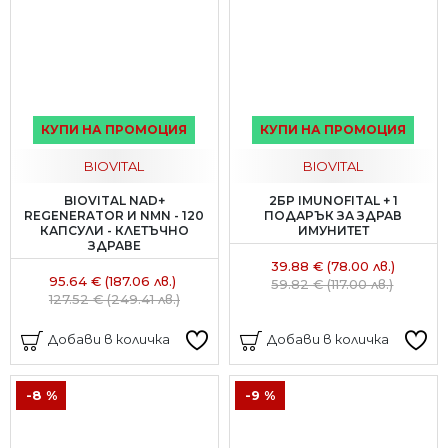
КУПИ НА ПРОМОЦИЯ
КУПИ НА ПРОМОЦИЯ
BIOVITAL
BIOVITAL
BIOVITAL NAD+
2БР IMUNOFITAL + 1
REGENERATOR И NMN - 120
ПОДАРЪК ЗА ЗДРАВ
КАПСУЛИ - КЛЕТЪЧНО
ИМУНИТЕТ
ЗДРАВЕ
39.88 € (78.00 лв.)
95.64 € (187.06 лв.)
59.82 € (117.00 лв.)
127.52 € (249.41 лв.)
Добави в количка
Добави в количка
-8 %
-9 %