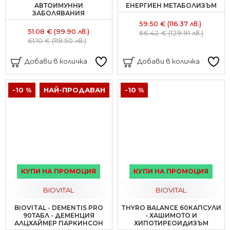
АВТОИМУННИ
ЕНЕРГИЕН МЕТАБОЛИЗЪМ
ЗАБОЛЯВАНИЯ
59.50 € (116.37 лв.)
51.08 € (99.90 лв.)
66.42 € (129.91 лв.)
61.10 € (119.50 лв.)
Добави в количка
Добави в количка
-10 %
НАЙ-ПРОДАВАН
-10 %
КУПИ НА ПРОМОЦИЯ
КУПИ НА ПРОМОЦИЯ
BIOVITAL
BIOVITAL
BIOVITAL - DEMENTIS PRO
THYRO BALANCE 60КАПСУЛИ
90ТАБЛ - ДЕМЕНЦИЯ
- ХАШИМОТО И
АЛЦХАЙМЕР ПАРКИНСОН
ХИПОТИРЕОИДИЗЪМ