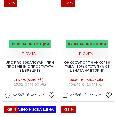
-9 %
-17 %
КУПИ НА ПРОМОЦИЯ
КУПИ НА ПРОМОЦИЯ
BIOVITAL
BIOVITAL
URO PRO 60КАПСУЛИ - ПРИ
ОНКОСЪПОРТ И АНСС 180
ПРОБЛЕМИ С ПРОСТАТАТА
ТАБЛ - 30% ОТСТЪПКА ОТ
БЪБРЕЦИТЕ
ЦЕНАТА НА ВТОРИЯ
21.47 € (41.99 лв.)
86.60 € (169.37 лв.)
23.52 € (46.00 лв.)
104.40 € (204.19 лв.)
Добави в количка
Добави в количка
-25 %
ТРАЙНО НИСКА ЦЕНА
-33 %