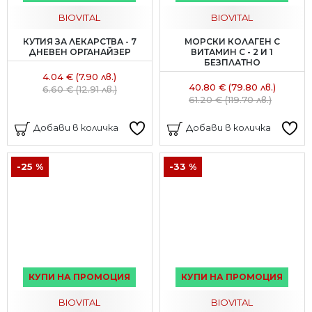
BIOVITAL
BIOVITAL
КУТИЯ ЗА ЛЕКАРСТВА - 7
МОРСКИ КОЛАГЕН С
ДНЕВЕН ОРГАНАЙЗЕР
ВИТАМИН С - 2 И 1
БЕЗПЛАТНО
4.04 € (7.90 лв.)
40.80 € (79.80 лв.)
6.60 € (12.91 лв.)
61.20 € (119.70 лв.)
Добави в количка
Добави в количка
-25 %
-33 %
КУПИ НА ПРОМОЦИЯ
КУПИ НА ПРОМОЦИЯ
BIOVITAL
BIOVITAL