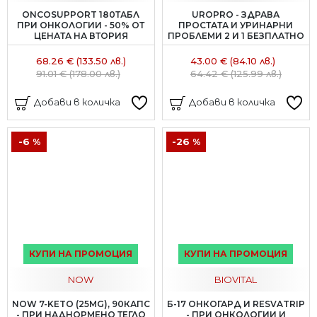
ONCOSUPPORT 180ТАБЛ
UROPRO - ЗДРАВА
ПРИ ОНКОЛОГИИ - 50% ОТ
ПРОСТАТА И УРИНАРНИ
ЦЕНАТА НА ВТОРИЯ
ПРОБЛЕМИ 2 И 1 БЕЗПЛАТНО
68.26 € (133.50 лв.)
43.00 € (84.10 лв.)
91.01 € (178.00 лв.)
64.42 € (125.99 лв.)
Добави в количка
Добави в количка
-6 %
-26 %
КУПИ НА ПРОМОЦИЯ
КУПИ НА ПРОМОЦИЯ
NOW
BIOVITAL
NOW 7-KETO (25MG), 90КАПС
Б-17 ОНКОГАРД И RESVATRIP
- ПРИ НАДНОРМЕНО ТЕГЛО
- ПРИ ОНКОЛОГИИ И