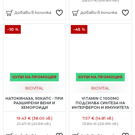
28.07 € (54.90 лв.)
Добави в количка
Добави в количка
-10 %
-45 %
КУПИ НА ПРОМОЦИЯ
КУПИ НА ПРОМОЦИЯ
BIOVITAL
BIOVITAL
НАТОКИНАЗА, 90КАПС - ПРИ
VITAMIN C 1000MG
РАЗШИРЕНИ ВЕНИ И
ПОДСИЛВА СИНТЕЗА НА
ХЕМОРОИДИ
ИНТЕРФЕРОН И ИМУНИТЕТА
19.43 € (38.00 лв.)
7.57 € (14.81 лв.)
21.47 € (41.99 лв.)
13.80 € (26.99 лв.)