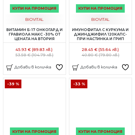
КУПИ НА ПРОМОЦИЯ
КУПИ НА ПРОМОЦИЯ
BIOVITAL
BIOVITAL
ВИТАМИН Б-17 ОНКОГАРД И
ИМУНОФИТАЛ С КУРКУМА И
ГРАВИОЛА МАКС -30% ОТ
ДЖИНДЖИФИЛ 120КАПС-
ЦЕНАТА НА ВТОРИЯ
ПРИ НАСТИНКА И ГРИП
45.93 € (89.83 лв.)
28.45 € (55.64 лв.)
53.58 € (104.79 лв.)
40.80 € (79.80 лв.)
Добави в количка
Добави в количка
-39 %
-33 %
КУПИ НА ПРОМОЦИЯ
КУПИ НА ПРОМОЦИЯ