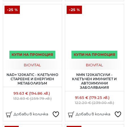
-25 %
-25 %
КУПИ НА ПРОМОЦИЯ
КУПИ НА ПРОМОЦИЯ
BIOVITAL
BIOVITAL
NAD+ 120КАПС - КЛЕТЪЧНО
NMN 120КАПСУЛИ -
СТАРЕЕНЕ И ЕНЕРГИЕН
КЛЕТЪЧЕН ИМУНИТЕТ И
МЕТАБОЛИЗЪМ
АВТОИМУННИ
ЗАБОЛЯВАНИЯ
99.63 € (194.86 лв.)
91.65 € (179.25 лв.)
132.83 € (259.79 лв.)
122.20 € (239.00 лв.)
Добави в количка
Добави в количка