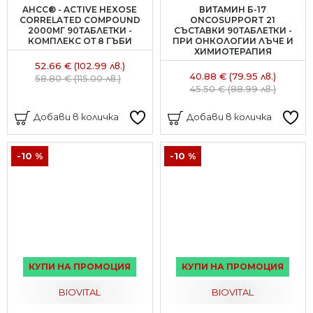
AHCC®︎ - ACTIVE HEXOSE
ВИТАМИН Б-17
CORRELATED COMPOUND
ONCOSUPPORT 21
2000МГ 90ТАБЛЕТКИ -
СЪСТАВКИ 90ТАБЛЕТКИ -
КОМПЛЕКС ОТ 8 ГЪБИ
ПРИ ОНКОЛОГИИ ЛЪЧЕ И
ХИМИОТЕРАПИЯ
52.66 € (102.99 лв.)
40.88 € (79.95 лв.)
58.80 € (115.00 лв.)
45.50 € (88.99 лв.)
Добави в количка
Добави в количка
-10 %
-10 %
КУПИ НА ПРОМОЦИЯ
КУПИ НА ПРОМОЦИЯ
BIOVITAL
BIOVITAL