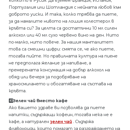
колкото в Русия. Да вземем Франция, Испания,
Португалия или Шотландия с нейната любов към
доброто уиски. И така, колко трябва да пиете,
за да намалите нивото на лошия холестерол в
кръвта си? За целта са достатъчни 10 мл силен
алкохол или 40 мл сухо червено вино на ден. Нито
по-малко, нито повече. За нашия манталитет
това са смешни цифри: смята се, че ако пиете,
тогава пийте. Но правилната култура на пиене
не предполага желание за напиване, а
премерената консумация на добър алкохол на
обяд или вечеря за подобряване на
храносмилането и обогатяване на състава на
кръвта.
3️⃣Зелен чай вместо кафе
Ако вашето здраве ви позволява да пиете
напитки, съдържащи кофеин, тогава нека не е
кафе, а натурален
зелен чай
. Съдържа
флавоноиди, които помагат за разграждането на