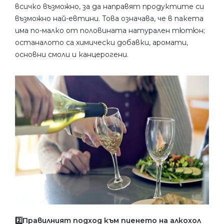
всичко възможно, за да направят продуктите си
възможно най-евтини. Това означава, че в пакета
има по-малко от половината натурален тютюн;
останалото са химически добавки, аромати,
основни смоли и канцерогени.
2️⃣Правилният подход към пиенето на алкохол