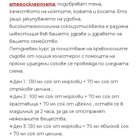
атеросклерозата
, подобряват тена,
качеството на ноктите, кожата и косата. Ето
защо закупуването на удобна,
високотехнологична сокоизстисквачка е разумна
инвестиция във вашето здраве и здравето на
вашето семейство.
Петдневен курс за почистване на кръвоносните
съдове от лошия холестерол с помощта на
прясно изцедени сокове се провежда по следната
схема:
✳️Ден 1 : 130 мл сок от моркови + 70 мл сок от
стръкове целина ;
✳️Ден 2 : 100 мл сок от моркови + 70 мл сок от
краставица + 70 мл сок от цвекло , оставя се в
хладилник за 2 часа, за да се отстранят
нежеланите вещества;
✳️Ден 3: 130 мл сок от моркови + 70 мл ябълков сок
+ 70 мл сок от целина;