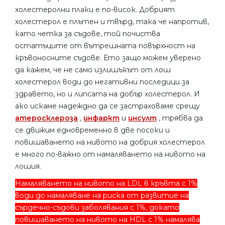
холестеролни плаки е по-висок. Добрият
холестерол е плътен и твърд, така че напротив,
като четка за съдове, той почиства
остатъците от вътрешната повърхност на
кръвоносните съдове. Ето защо можем уверено
да кажем, че не само излишъкът от лош
холестерол води до негативни последици за
здравето, но и липсата на добър холестерол. И
ако искаме надеждно да се застраховаме срещу
атеросклероза
,
инфаркт
и
инсулт
, трябва да
се движим едновременно в две посоки и
повишаването на нивото на добрия холестерол
е много по-важно от намаляването на нивото на
лошия.
Намаляването на нивото на LDL в кръвта с 1%
води до намаляване на риска от развитие на
сърдечно-съдови заболявания с 1%, докато
повишаването на нивото на HDL с 1% намалява