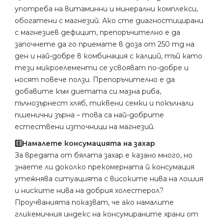
употреба на витаминни и минерални комплекси,
обогатени с магнезий. Ако сте диагностицирани
с магнезиев дефицит, препоръчително е да
започнете да го приемате в доза от 250 mg на
ден и най-добре в комбинация с калций, тъй като
тези микроелементи се усвояват по-добре и
носят повече ползи. Препоръчително е да
добавите към диетата си мазна риба,
пълнозърнест хляб, тиквени семки и покълнали
пшенични зърна – това са най-добрите
естествени източници на магнезий.
8️⃣Намалете консумацията на захар
За вредата от бялата захар е казано много, но
знаете ли доколко прекомерната й консумация
утежнява ситуацията с високите нива на лошия
и ниските нива на добрия холестерол?
Проучванията показват, че ако намалите
гликемичния индекс на консумираните храни от