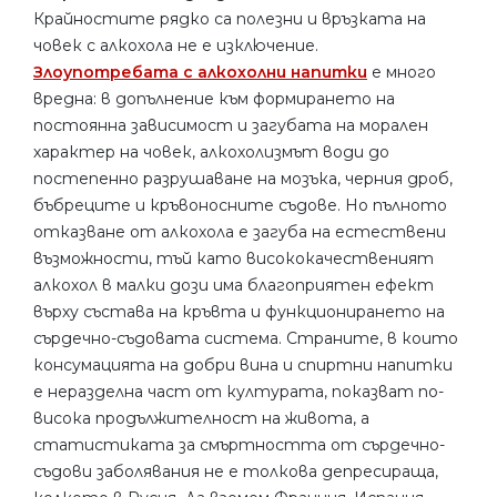
Крайностите рядко са полезни и връзката на
човек с алкохола не е изключение.
Злоупотребата с алкохолни напитки
е много
вредна: в допълнение към формирането на
постоянна зависимост и загубата на морален
характер на човек, алкохолизмът води до
постепенно разрушаване на мозъка, черния дроб,
бъбреците и кръвоносните съдове. Но пълното
отказване от алкохола е загуба на естествени
възможности, тъй като висококачественият
алкохол в малки дози има благоприятен ефект
върху състава на кръвта и функционирането на
сърдечно-съдовата система. Страните, в които
консумацията на добри вина и спиртни напитки
е неразделна част от културата, показват по-
висока продължителност на живота, а
статистиката за смъртността от сърдечно-
съдови заболявания не е толкова депресираща,