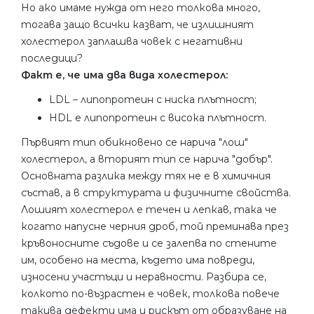
Но ако имаме нужда от него толкова много,
тогава защо всички казват, че излишният
холестерол заплашва човек с негативни
последици?
Факт е, че има два вида холестерол:
LDL – липопротеин с ниска плътност;
HDL е липопротеин с висока плътност.
Първият тип обикновено се нарича "лош"
холестерол, а вторият тип се нарича "добър".
Основната разлика между тях не е в химичния
състав, а в структурата и физичните свойства.
Лошият холестерол е течен и лепкав, така че
когато напусне черния дроб, той преминава през
кръвоносните съдове и се залепва по стените
им, особено на места, където има повреди,
износени участъци и неравности. Разбира се,
колкото по-възрастен е човек, толкова повече
такива дефекти има и рискът от образуване на