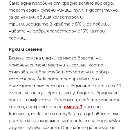
Само една половина от средно голямо авокадо,
тоест седем супени лъжици пулп, е достатъчно,
за да намали общия холестерол и
триглицеридите в кръвта с 8% и да повиши
нивата на добрия холестерол с 15% за три
седмици.
Ядки и семена
Всички семена и ядки са много богати на
мононенаситени мастни киселини, което
означава, че обогатяват тялото ни с добър
холестерол. Лекарите препоръчват да се
поглезите поне пет пъти седмично с шепа от 30
г ядки: лешници , орехи , кашу, бадеми , бразилски
орехи , шамфъстък . Семената, особено ленените
семена, съдържат много
омега-3
мастни
киселини, така че си струва да ги добавите към
диетата си, например като пикантна подправка
за зеленчукови салати. Опитайте да поръсите