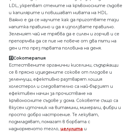
LDL, укрепват стените на кръвоносните съдове
и капилярите и повишават нивата на HDL.
Важно е да се научите как да приготвяте тази
напитка правилно и да я използвате правилно.
Зеленият чай не трябва да е силен и горчив и се
препоръчва да се пие не повече от два пъти на
ден и то през първата половина на деня.
4️⃣Сокотерапия
Естествените органични киселини, съдържащи
се в прясно изцедените сокове от плодове и
зеленчуци, ефективно разтварят лошия
холестерол и следователно са най-бързият и
ефективен начин за прочистване на
кръвоносните съдове у дома. Соковете също са
вкусен източник на витамини, минерали, фибри и
просто добро настроение. Те лекуват,
подмладяват, помагат в борбата с
наднорменото тегло,
целулита
и