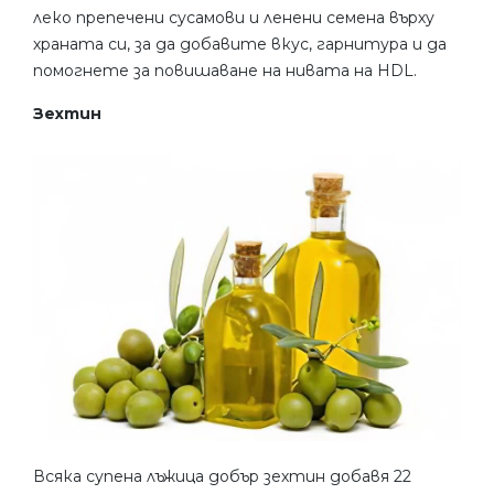
леко препечени сусамови и ленени семена върху
храната си, за да добавите вкус, гарнитура и да
помогнете за повишаване на нивата на HDL.
Зехтин
Всяка супена лъжица добър зехтин добавя 22