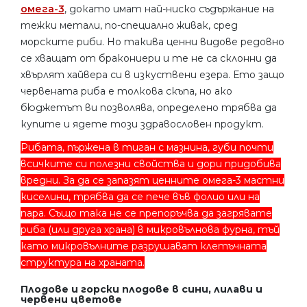
омега-3
, докато имат най-ниско съдържание на
тежки метали, по-специално живак, сред
морските риби. Но такива ценни видове редовно
се хващат от бракониери и те не са склонни да
хвърлят хайвера си в изкуствени езера. Ето защо
червената риба е толкова скъпа, но ако
бюджетът ви позволява, определено трябва да
купите и ядете този здравословен продукт.
Рибата, пържена в тиган с мазнина, губи почти
всичките си полезни свойства и дори придобива
вредни. За да се запазят ценните омега-3 мастни
киселини, трябва да се пече във фолио или на
пара. Също така не се препоръчва да загрявате
риба (или друга храна) в микровълнова фурна, тъй
като микровълните разрушават клетъчната
структура на храната.
Плодове и горски плодове в сини, лилави и
червени цветове