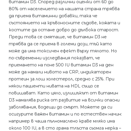
витамин D3. Според различни оценки от 60 до
80% от населението на нашата страна трябва
да приема витаминни добавки, така че
състоянието на кръвоносните съдове, кожата и
костите да остане добро до дълбока старост.
Преди това се смяташе, че витамин D3 не
трябва да се приема в големи дози, тъй като
може да има токсичен ефект върху тялото. Но
по-съвременни изследвания показват, че
приемането на поне 500 IU витамин D3 на ден
може да намали нивото на CRP, индикаторен
протеин за лош холестерол, средно с 25%. При
някои пациенти нивата на HDL също се
повишават. Като цяло, излишъкът от витамин
D3 намалява риска от развитие на всички опасни
заболявания, водещи до смърт. Можете да си
осигурите важен витамин и по естествен начин:
например в чаша пълномаслено краве мляко има
около 100 IU, а в сто грама тлъста сьомга нерка –