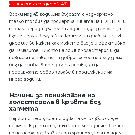
същия риск средно с 2-4% .
Всеки над 45-годишна възраст с наднормено
тегло трябва да проверява нивата на LDL, HDL и
триглицериди два пъти годишно, за да може да
вземе мерки в случай на критични дисбаланси. И
днес ще ви кажем как можете бързо и ефективно
да намалите нивото на лошия холестерол и да
повишите нивото на добрия холестерол у дома,
без да прибягвате до лекарства, за да
поддържате добро здраве в продължение на
много години.
Начини за понижаване на
холестерола в кръвта без
хапчета
Първото нещо, което идва на ум, разбира се, е
промяна в диетата, тъй като липидният баланс
на нашата кръв зависи от храните, които ядем.