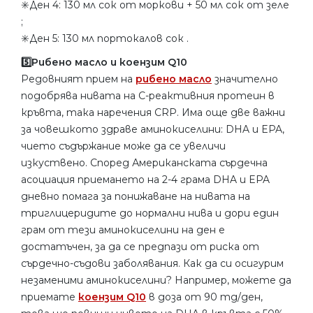
✳️Ден 4: 130 мл сок от моркови + 50 мл сок от зеле
;
✳️Ден 5: 130 мл портокалов сок .
5️⃣Рибено масло и коензим Q10
Редовният прием на
рибено масло
значително
подобрява нивата на С-реактивния протеин в
кръвта, така наречения CRP. Има още две важни
за човешкото здраве аминокиселини: DHA и EPA,
чието съдържание може да се увеличи
изкуствено. Според Американската сърдечна
асоциация приемането на 2-4 грама DHA и EPA
дневно помага за понижаване на нивата на
триглицеридите до нормални нива и дори един
грам от тези аминокиселини на ден е
достатъчен, за да се предпази от риска от
сърдечно-съдови заболявания. Как да си осигурим
незаменими аминокиселини? Например, можете да
приемате
коензим Q10
в доза от 90 mg/ден,