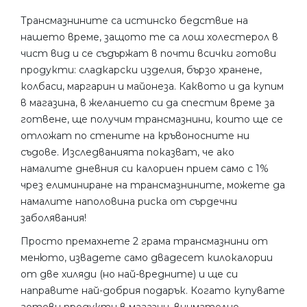
Трансмазнините са истинско бедствие на
нашето време, защото те са лош холестерол в
чист вид и се съдържат в почти всички готови
продукти: сладкарски изделия, бързо хранене,
колбаси, маргарин и майонеза. Каквото и да купим
в магазина, в желанието си да спестим време за
готвене, ще получим трансмазнини, които ще се
отложат по стените на кръвоносните ни
съдове. Изследванията показват, че ако
намалите дневния си калориен прием само с 1%
чрез елиминиране на трансмазнините, можете да
намалите наполовина риска от сърдечни
заболявания!
Просто премахнете 2 грама трансмазнини от
менюто, извадете само двадесет килокалории
от две хиляди (но най-вредните) и ще си
направите най-добрия подарък. Когато купувате
готови продукти в магазин, внимателно