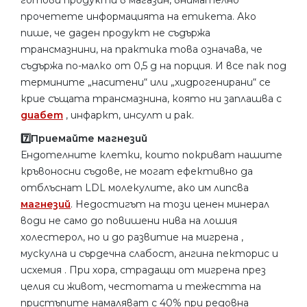
прочетете информацията на етикета. Ако
пише, че даден продукт не съдържа
трансмазнини, на практика това означава, че
съдържа по-малко от 0,5 g на порция. И все пак под
термините „наситени“ или „хидрогенирани“ се
крие същата трансмазнина, която ни заплашва с
диабет
, инфаркт, инсулт и рак.
7️⃣Приемайте магнезий
Ендотелните клетки, които покриват нашите
кръвоносни съдове, не могат ефективно да
отблъснат LDL молекулите, ако им липсва
магнезий
. Недостигът на този ценен минерал
води не само до повишени нива на лошия
холестерол, но и до развитие на мигрена ,
мускулна и сърдечна слабост, ангина пекторис и
исхемия . При хора, страдащи от мигрена през
целия си живот, честотата и тежестта на
пристъпите намаляват с 40% при редовна