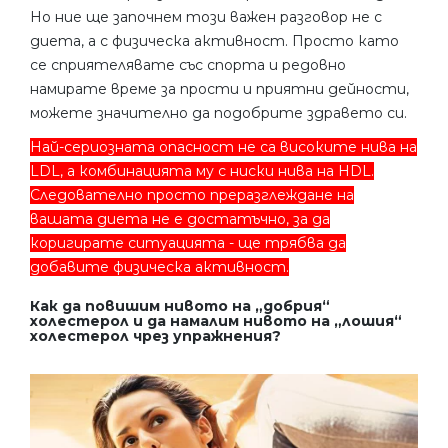
Но ние ще започнем този важен разговор не с
диета, а с физическа активност. Просто като
се сприятелявате със спорта и редовно
намирате време за прости и приятни дейности,
можете значително да подобрите здравето си.
Най-сериозната опасност не са високите нива на
LDL, а комбинацията му с ниски нива на HDL.
Следователно просто преразглеждане на
вашата диета не е достатъчно, за да
коригирате ситуацията - ще трябва да
добавите физическа активност.
Как да повишим нивото на „добрия“
холестерол и да намалим нивото на „лошия“
холестерол чрез упражнения?