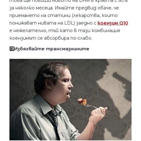
това ще повиши нивото на DHA в кръвта с 50%
за няколко месеца. Имайте предвид обаче, че
приемането на статини (лекарства, които
понижават нивата на LDL) заедно с
коензим Q10
е нежелателно, тъй като в тази комбинация
коензимът се абсорбира по-слабо.
6️⃣Избягвайте трансмазнините