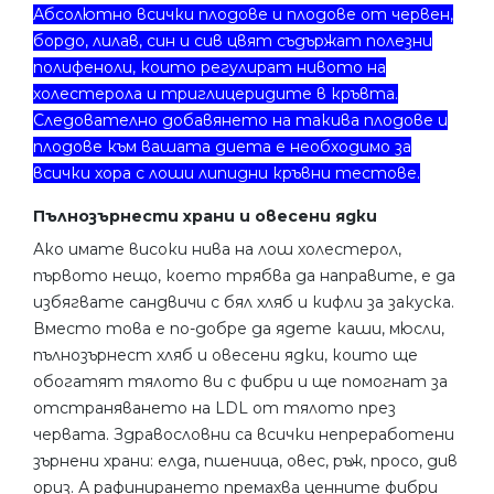
Абсолютно всички плодове и плодове от червен,
бордо, лилав, син и сив цвят съдържат полезни
полифеноли, които регулират нивото на
холестерола и триглицеридите в кръвта.
Следователно добавянето на такива плодове и
плодове към вашата диета е необходимо за
всички хора с лоши липидни кръвни тестове.
Пълнозърнести храни и овесени ядки
Ако имате високи нива на лош холестерол,
първото нещо, което трябва да направите, е да
избягвате сандвичи с бял хляб и кифли за закуска.
Вместо това е по-добре да ядете каши, мюсли,
пълнозърнест хляб и овесени ядки, които ще
обогатят тялото ви с фибри и ще помогнат за
отстраняването на LDL от тялото през
червата. Здравословни са всички непреработени
зърнени храни: елда, пшеница, овес, ръж, просо, див
ориз. А рафинирането премахва ценните фибри