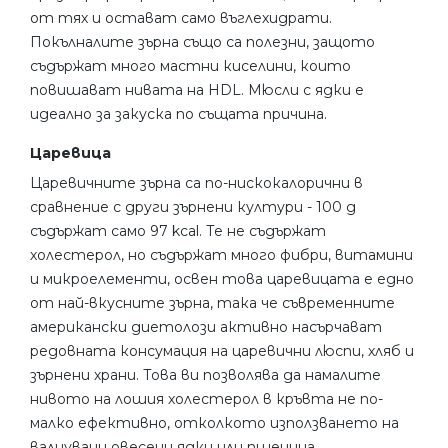
от тях и остават само въглехидрати.
Покълналите зърна също са полезни, защото
съдържат много мастни киселини, които
повишават нивата на HDL. Мюсли с ядки е
идеално за закуска по същата причина.
Царевица
Царевичните зърна са по-нискокалорични в
сравнение с други зърнени култури - 100 g
съдържат само 97 kcal. Те не съдържат
холестерол, но съдържат много фибри, витамини
и микроелементи, освен това царевицата е едно
от най-вкусните зърна, така че съвременните
американски диетолози активно насърчават
редовната консумация на царевични люспи, хляб и
зърнени храни. Това ви позволява да намалите
нивото на лошия холестерол в кръвта не по-
малко ефективно, отколкото използването на
валцувани овесени ядки или пшеница.