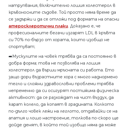
натрупвания, включително лошия холестерол в
кръвоносните съдове. Той просто няма време да
се задържи и да се отложи под формата на опасни
атеросклеротични плаки
. Доказано е, че
професионалните бегачи изгарят LDL в кръвта
си 70% по-бързо от хората, които изобщо не
спортуват;
➡️Мускулите на човек трябва да са постоянно в
добра форма; това не позволява на лошия
холестерол да върши мръсната си работа. Ето
защо дори възрастните хора с много наднормено
тегло и сложни здравословни проблеми трябва
непременно да си осигурят постижима физическа
активност: да се разхождат на чист въздух, да
карат колело, да копаят в градината. Колкото
по-дълго човек лежи на леглото, отдавайки се на
апатия и лошо настроение, толкова по-скоро ще
дойде денят, в който той изобщо няма да може