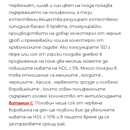
Червеният, лилав и син цвят на плода показва
съдържанието на полифеноли, а тези
естествени вещества регулират естествено
липидния баланс в кръвта, стимулирайки
производството на добър холестерол от черния
дроб и премахвайки лошия холестерол от
кръвоносните съдове. Ако консумирате 150 г
пюре или сок от горски плодове дневно в
продължение на поне два месеца, можете да
повишите нивата на HDL с 5%. Много полезни в
това отношение са малините , ягодите ,
черешите , касиса , червеното грозде и особено
боровинките , които освен полифенолите
съдържат голямо количество от антиоксиданта
витамин С
. Половин чаша сок от червена
боровинка на ден ще позволи вие да увеличите
нивата на HDL с 10% и в същото време да се
застраховате срещу рак.