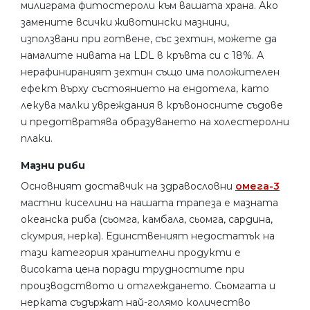
милиграма фитостероли към вашата храна. Ако
замените всички животински мазнини,
използвани при готвене, със зехтин, можете да
намалите нивата на LDL в кръвта си с 18%. А
нерафинираният зехтин също има положителен
ефект върху състоянието на ендотела, като
лекува малки увреждания в кръвоносните съдове
и предотвратява образуването на холестеролни
плаки.
Мазни риби
Основният доставчик на здравословни
омега-3
мастни киселини на нашата трапеза е мазната
океанска риба (сьомга, камбала, сьомга, сардина,
скумрия, нерка). Единственият недостатък на
тази категория хранителни продукти е
високата цена поради трудностите при
производството и отглеждането. Сьомгата и
нерката съдържат най-голямо количество