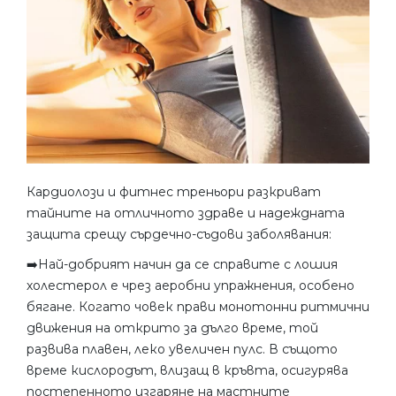
Кардиолози и фитнес треньори разкриват
тайните на отличното здраве и надеждната
защита срещу сърдечно-съдови заболявания:
➡️Най-добрият начин да се справите с лошия
холестерол е чрез аеробни упражнения, особено
бягане. Когато човек прави монотонни ритмични
движения на открито за дълго време, той
развива плавен, леко увеличен пулс. В същото
време кислородът, влизащ в кръвта, осигурява
постепенното изгаряне на мастните