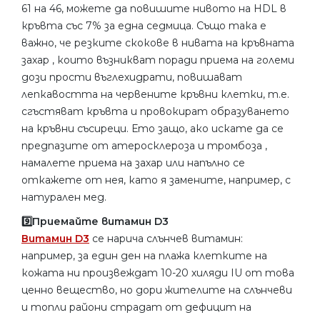
61 на 46, можете да повишите нивото на HDL в
кръвта със 7% за една седмица. Също така е
важно, че резките скокове в нивата на кръвната
захар , които възникват поради приема на големи
дози прости въглехидрати, повишават
лепкавостта на червените кръвни клетки, т.е.
сгъстяват кръвта и провокират образуването
на кръвни съсиреци. Ето защо, ако искате да се
предпазите от атеросклероза и тромбоза ,
намалете приема на захар или напълно се
откажете от нея, като я замените, например, с
натурален мед.
9️⃣Приемайте витамин D3
Витамин D3
се нарича слънчев витамин:
например, за един ден на плажа клетките на
кожата ни произвеждат 10-20 хиляди IU от това
ценно вещество, но дори жителите на слънчеви
и топли райони страдат от дефицит на