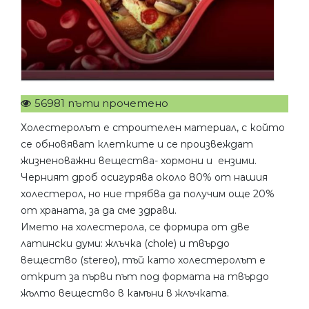
56981 пъти прочетено
Холестеролът е строителен материал, с който
се обновяват клетките и се произвеждат
жизненоважни вещества- хормони и ензими.
Черният дроб осигурява около 80% от нашия
холестерол, но ние трябва да получим още 20%
от храната, за да сме здрави.
Името на холестерола, се формира от две
латински думи: жлъчка (chole) и твърдо
вещество (stereo), тъй като холестеролът е
открит за първи път под формата на твърдо
жълто вещество в камъни в жлъчката.