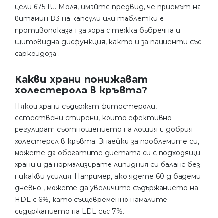
цели 675 IU. Моля, имайте предвид, че приемът на
витамин D3 на капсули или таблетки е
противопоказан за хора с тежка бъбречна и
щитовидна дисфункция, както и за пациенти със
саркоидоза .
Какви храни понижават
холестерола в кръвта?
Някои храни съдържат фитостероли,
естествени стирени, които ефективно
регулират съотношението на лошия и добрия
холестерол в кръвта. Знаейки за проблемите си,
можете да обогатите диетата си с подходящи
храни и да нормализирате липидния си баланс без
никакви усилия. Например, ако ядете 60 g бадеми
дневно , можете да увеличите съдържанието на
HDL с 6%, като същевременно намалите
съдържанието на LDL със 7%.