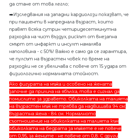
да стане от това легло;
➡️Изследвания на западни кардиолози показват, че
при пациенти в напреднала възраст, които
правят всяка сутрин четиридесетминутна
разходка на чист въздух, рискът от внезапна
смърт от инфаркт и инсулт намалява
наполовина - с 50%! Важно е само да се гарантира,
че пулсът на възрастен човек по време на
разходки не се увеличава с повече от 15 удара от
физиологично нормалната стойност.
Ако фигурата на мъжа и особено на жената
започне да прилича на ябълка, това е сигнал да
помислите за здравето. Обиколката на талията
на възрастен мъж не трябва да надвишава 94 см;
възрастна жена - 84 см. Нормалното
съотношение на обиколката на талията към
обиколката на бедрата за мъжете е не повече
от 0,95, за жените - не повече от 0,8. С други