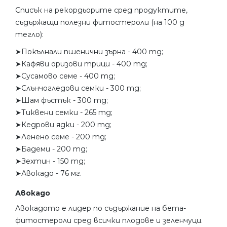
Списък на рекордьорите сред продуктите,
съдържащи полезни фитостероли (на 100 g
тегло):
➤Покълнали пшенични зърна - 400 mg;
➤Кафяви оризови трици - 400 mg;
➤Сусамово семе - 400 mg;
➤Слънчогледови семки - 300 mg;
➤Шам фъстък - 300 mg;
➤Тиквени семки - 265 mg;
➤Кедрови ядки - 200 mg;
➤Ленено семе - 200 mg;
➤Бадеми - 200 mg;
➤Зехтин - 150 mg;
➤Авокадо - 76 мг.
Авокадо
Авокадото е лидер по съдържание на бета-
фитостероли сред всички плодове и зеленчуци.