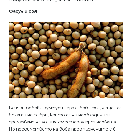
Фасул и соя
Всички бобови култури ( грах , боб , соя , леща ) са
богати на фибри, които са ни необходими за
премахване на лошия холестерол през червата.
Но предимството на боба пред зърнените е в