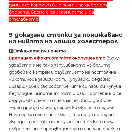
думи, ако коремът ви е почти по-дебел от
бедрата, време е да алармирате и да
отслабнете!
9 доказани стъпки за понижаване
на нивата на лошия холестерол
1️⃣Откажете пушенето
Вредният ефект от тютюнопушенето
върху
здравето е не само запушването на белите
дробове с катран и развитието на постоянна
никотинова зависимост. Купувайки редовно
цигари, човек със собствените си пари си купува
безплодие, импотентност и рак. Постепенно се
разрушава цялото тяло: мозък, бели дробове,
черен дроб, бъбреци, сърце, кръвоносни съдове.
Няма орган или тип тъкан, които да не бъдат
увредени от тютюнопушенето. Освен това
съвременните производители на цигари правят