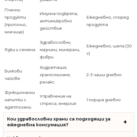
Пчелни
Имунна подкрепа,
продукти
Ежедневно, според
антимикробно
(прополис,
продукта
действие
млечице)
Здравословни
Ежедневно, шепа (30
Ядки и семена
мазнини, минерали,
г)
фибри
Хидратация,
Билкови
храносмилане,
2-3 чаши дневно
чайове
релакс
Функционални
Управление на
напитки с
1 порция дневно
стреса, енергия
адаптогени
Кои здравословни храни са подходящи за
ежедневна консумация?