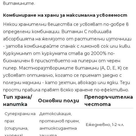
витамините.
Комбиниране на храни за максимална усвояемост
Някои хранителни вещества се усвояват по-добре в
определени комбинации. Витамин C повишава
абсорбцията на желязото от растителни източници
- затова комбинирайте спанак с лимонов сок или киви.
Куркуминът от куркумата става до 2000% по-
бионаличен в присъствието на пиперин от черен
пипер. Мастноразтворимите витамини (A, D, E, K) се
усвояват оптимално, когато се приемат заедно с
полезни мазнини - като зехтин, авокадо или ядки. Тези
прости правила правят всяко хранене по-ефективно.
Тип храна/
Препоръчителна
Основни ползи
напитка
честота
Суперхрани на
Детоксикация,
прах
протеинов прием,
Ежедневно, 1-2 ч.л.
(спирулина,
антиоксидантна
хлорела)
защита