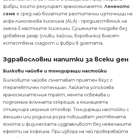
фибри, които регулират храносмилането.
Лененото
семе
е сред най-богатите растителни източници на
алфа-линоленова киселина (ALA) - предшественик на
омега-3 мастните киселини. Сушените плодове без
добавена захар (сливи, кайсии, боровинки) внасят
естествена сладост и фибри в диетата.
Здравословни напитки за всеки ден
Билкови чайове и тонизиращи настойки
Билковите чайове съчетават приятен вкус с
терапевтичен потенциал. Лайката успокоява
храносмилателния тракт, мента освежава и
подпомага жлъчната секреция, а ехинацеята
стимулира имунния отговор. Тонизиращи настойки с
женшен или родиола розеа повишават умствената
яснота и физическата издръжливост без нежеланите
ефекти на кофеина. При избора на чай проверявайте