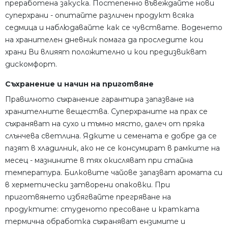
преработена закуска. Постепенно въвеждайте нови
суперхрани - опитайте различен продукт всяка
седмица и наблюдавайте как се чувствате. Воденето
на хранителен дневник помага да проследите кои
храни Ви влияят положително и кои предизвикват
дискомфорт.
Съхранение и начин на приготвяне
Правилното съхранение гарантира запазване на
хранителните вещества. Суперхраните на прах се
съхраняват на сухо и тъмно място, далеч от пряка
слънчева светлина. Ядките и семената е добре да се
пазят в хладилник, ако не се консумират в рамките на
месец - мазнините в тях окисляват при стайна
температура. Билковите чайове запазват аромата си
в херметически затворени опаковки. При
приготвянето избягвайте прегряване на
продуктите: студеното пресоване и кратката
термична обработка съхраняват ензимите и