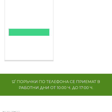
КУПИ НА ПРОМОЦИЯ
BustUp Forte 60
капсули - обем
плътност и форма на
гърдите
ПОРЪЧКИ ПО ТЕЛЕФОНА СЕ ПРИЕМАТ В
РАБОТНИ ДНИ ОТ 10:00 Ч. ДО 17:00 Ч.