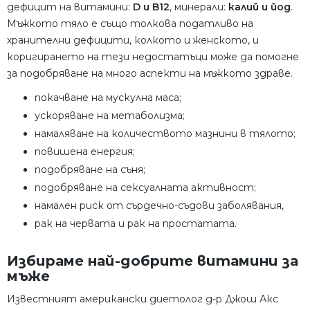
дефицит на витамини:
D и B12
, минерали:
калий и йод
.
Мъжкото тяло е също толкова податливо на
хранителни дефицити, колкото и женското, и
коригирането на тези недостатъци може да помогне
за подобряване на много аспекти на мъжкото здраве.
покачване на мускулна маса;
ускоряване на метаболизма;
намаляване на количеството мазнини в тялото;
повишена енергия;
подобряване на съня;
подобряване на сексуалната активност;
намален риск от сърдечно-съдови заболявания,
рак на червата и рак на простатата.
Избираме най-добрите витамини за
мъже
Известният американски диетолог д-р Джош Акс