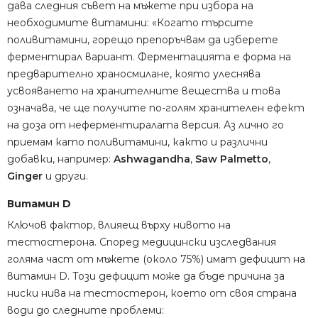
дава следния съвет на мъжете при избора на
необходимите витамини: «Когато търсите
поливитамини, горещо препоръчвам да изберете
ферментирал вариант. Ферментацията е форма на
предварително храносмилане, която улеснява
усвояването на хранителните вещества и това
означава, че ще получите по-голям хранителен ефект
на доза от неферментиралата версия. Аз лично го
приемам като поливитамини, както и различни
добавки, например:
Ashwagandha
,
Saw Palmetto
,
Ginger
и други.
Витамин D
Ключов фактор, влияещ върху нивото на
тестостерона. Според медицински изследвания
голяма част от мъжете (около 75%) имат дефицит на
витамин D. Този дефицит може да бъде причина за
ниски нива на тестостерон, което от своя страна
води до следните проблеми: