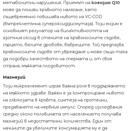
метаболитни нарушения. Приемът на
коензим Q10
може да понижи кръвното налягане, като
същевременно повишава нивото на VC-COD
(вътреклетъчна супероксиддисмутаза). Този ензим е
основният регулатор на биоактивността на
азотния оксид в стените на кръвоносните съдове,
сърцето, белите дробове, бъбреците. Той предпазва
кръвоносните съдове от увреждане и може също така
да подобри качеството на спермата и, от своя
страна, мъжката плодовитост.
Магнезий
Този микроелемент играе важна роля в поддържането
на мъжкото здраве. Важен е за контролиране нивото
на глюкозата в кръвта, синтеза на протеини,
предаването на нервния импулс. Според изследвания
средно около половината от населението получава
магнезий в недостатъчни количества. Един от
начините да увеличите консумацията му е да