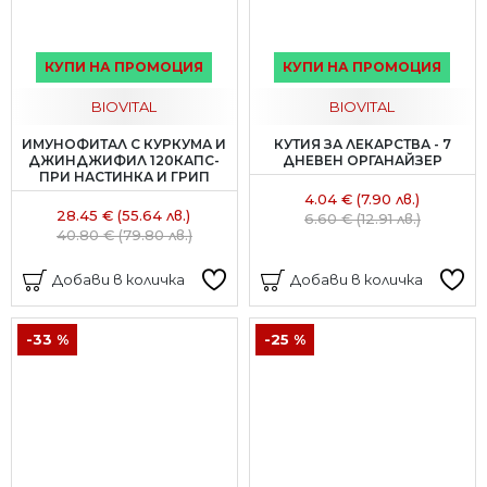
КУПИ НА ПРОМОЦИЯ
КУПИ НА ПРОМОЦИЯ
BIOVITAL
BIOVITAL
ИМУНОФИТАЛ С КУРКУМА И
КУТИЯ ЗА ЛЕКАРСТВА - 7
ДЖИНДЖИФИЛ 120КАПС-
ДНЕВЕН ОРГАНАЙЗЕР
ПРИ НАСТИНКА И ГРИП
4.04 € (7.90 лв.)
28.45 € (55.64 лв.)
6.60 € (12.91 лв.)
40.80 € (79.80 лв.)
Добави в количка
Добави в количка
-33 %
-25 %