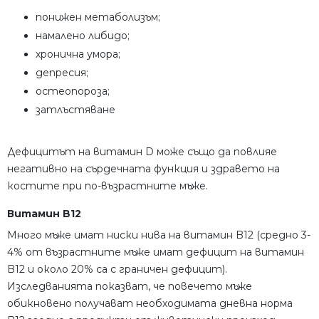
понижен метаболизъм;
намалено либидо;
хронична умора;
депресия;
остеопороза;
затлъстяване
Дефицитът на витамин D може също да повлияе
негативно на сърдечната функция и здравето на
костите при по-възрастните мъже.
Витамин B12
Много мъже имат ниски нива на витамин B12 (средно 3-
4% от възрастните мъже имат дефицит на витамин
B12 и около 20% са с граничен дефицит).
Изследванията показват, че повечето мъже
обикновено получават необходимата дневна норма