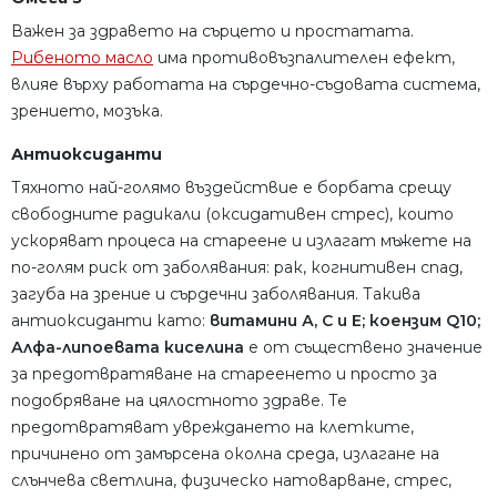
Важен за здравето на сърцето и простатата.
Рибеното масло
има противовъзпалителен ефект,
влияе върху работата на сърдечно-съдовата система,
зрението, мозъка.
Антиоксиданти
Тяхното най-голямо въздействие е борбата срещу
свободните радикали (оксидативен стрес), които
ускоряват процеса на стареене и излагат мъжете на
по-голям риск от заболявания: рак, когнитивен спад,
загуба на зрение и сърдечни заболявания. Такива
антиоксиданти като:
витамини А, С и Е; коензим Q10;
Алфа-липоевата киселина
е от съществено значение
за предотвратяване на стареенето и просто за
подобряване на цялостното здраве. Те
предотвратяват увреждането на клетките,
причинено от замърсена околна среда, излагане на
слънчева светлина, физическо натоварване, стрес,