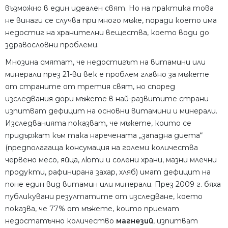
възможно в един идеален свят. Но на практика това
не винаги се случва при много мъже, поради което има
недостиг на хранителни вещества, което води до
здравословни проблеми.
Мнозина смятат, че недостигът на витамини или
минерали през 21-ви век е проблем главно за мъжете
от страните от третия свят, но според
изследвания дори мъжете в най-развитите страни
изпитват дефицит на основни витамини и минерали.
Изследванията показват, че мъжете, които се
придържат към така наречената „западна диета“
(предполагаща консумация на големи количества
червено месо, яйца, люти и солени храни, мазни млечни
продукти, рафинирана захар, хляб) имат дефицит на
поне един вид витамин или минерали. През 2009 г. бяха
публикувани резултатите от изследване, което
показва, че 77% от мъжете, които приемат
недостатъчно количество
магнезий
, изпитват