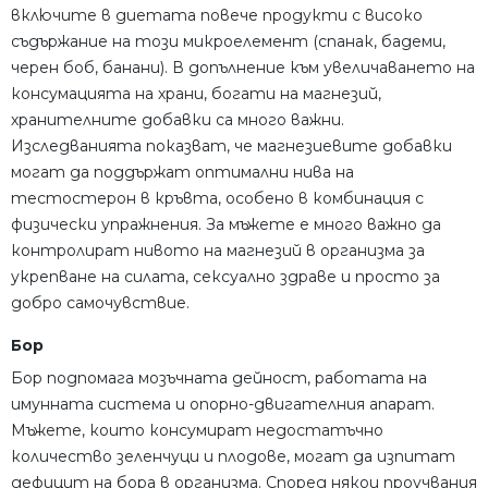
включите в диетата повече продукти с високо
съдържание на този микроелемент (спанак, бадеми,
черен боб, банани). В допълнение към увеличаването на
консумацията на храни, богати на магнезий,
хранителните добавки са много важни.
Изследванията показват, че магнезиевите добавки
могат да поддържат оптимални нива на
тестостерон в кръвта, особено в комбинация с
физически упражнения. За мъжете е много важно да
контролират нивото на магнезий в организма за
укрепване на силата, сексуално здраве и просто за
добро самочувствие.
Бор
Бор подпомага мозъчната дейност, работата на
имунната система и опорно-двигателния апарат.
Мъжете, които консумират недостатъчно
количество зеленчуци и плодове, могат да изпитат
дефицит на бора в организма. Според някои проучвания