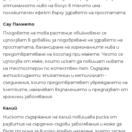
оптималното ниво на болус в тялото има
положителен ефект върху здравето на простатата
Сау Палмето
Плодовете на това растение обикновено се
използват в добавки за подобряване на здравето на
простатата, балансиране на хормоналните нива и
предотвратяване на косопад при мъжете.
Често се
използва от мъже, които искат да повишат нивата
на тестостерон по естествен път.
Съдържа
антиоксиданти: епикатехин и метилгалат -
съединения, които предотвратяват увреждането на
клетките, намаляват възпалението и предпазват от
хронични заболявания.
Калий
Ниското съдържание на калий повишава риска от
развитие на сърдечно-съдови заболявания и може да
бъде причина за високо кръвно налягане, което засяга