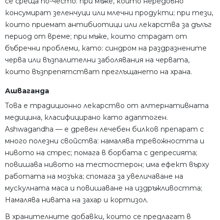
се среща по-често: при мъже, които нередовно
консумират зеленчуци или млечни продукти;
при тези,
които приемат антибиотици или лекарства за дълъг
период от време;
при мъже, които страдат от
бъбречни проблеми, като: синдром на раздразнените
черва или възпалителни заболявания на червата,
които възпрепятстват преглъщането на храна.
Ашваганда
Това е традиционно лекарство от алтернативната
медицина, класифицирано като адаптоген.
Ashwagandha — е древен лечебен билков препарат с
много полезни свойства: намалява тревожността и
нивото на стрес;
помага в борбата с депресията;
повишава нивото на тестостерон;
има ефект върху
работата на мозъка;
спомага за увеличаване на
мускулната маса и повишаване на издръжливостта;
Намалява нивата на захар и кортизол.
В хранителните добавки, които се предлагат в