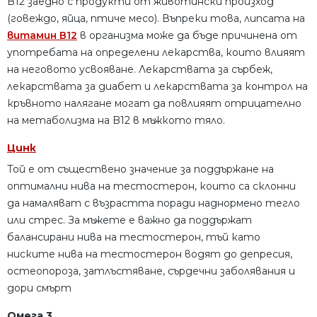
B12 заедно с продукти от животински произход
(говеждо, яйца, птиче месо).
Въпреки това, липсата на
витамин В12
в организма може да бъде причинена от
употребата на определени лекарства, които влияят
на неговото усвояване.
Лекарствата за сърбеж,
лекарствата за диабет и лекарствата за контрол на
кръвното налягане могат да повлияят отрицателно
на метаболизма на B12 в мъжкото тяло.
Цинк
Той е от съществено значение за поддържане на
оптимални нива на тестостерон, които са склонни
да намаляват с възрастта поради наднормено тегло
или стрес.
За мъжете е важно да поддържат
балансирани нива на тестостерон, тъй като
ниските нива на тестостерон водят до депресия,
остеопороза, затлъстяване, сърдечни заболявания и
дори смърт
Омега 3