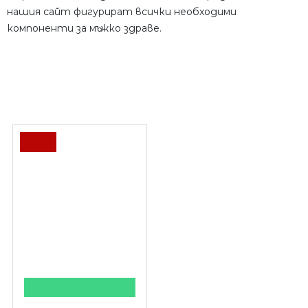
нашия сайт фигурират всички необходими
компоненти за мъжко здраве.
ПОСЛЕДНО РАЗГЛЕДАХТЕ
-10 %
КУПИ НА ПРОМОЦИЯ
BustUp Forte 60