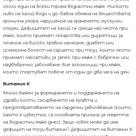
около един на всеки трима възрастни мъже.
Ниското
ниво на калий води и до: бавна обмяна на веществата;
хронична умора;
нарушение на храненето;
мускулни
спазми.
Дефицитът на калий се среща най-често при:
мъже, които приемат лекарства или диуретици за
лечение на високо кръвно налягане, диабет или
исхемична болест на сърцето;
при тези, които често
приемат лаксативи за запек;
при мъже с бъбречно или
надбъбречно заболяване;
вие алкохолици;
при мъже,
които спортуват повече от един до два часа на ден.
Витамин К
Много важен за формирането и поддържането на
здрави кости, съсирването на кръвта и
предотвратяването на сърдечни заболявания (които,
както е известно, са основната причина за смъртта
на възрастни мъже днес).
Защо човек може да има
дефицит на този витамин?
Дефицитът на витамин К