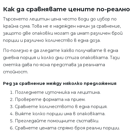
Как да сравнявате цените по-реално
Търсенето лецитин цена често води до избор по
крайна сума. Това не е надежден начин за сравнение,
защото две опаковки могат да имат различен брой
порции и различно количество в една доза.
По-полезно е да гледате какво получавате в една
дневна порция и колко дни стига опаковката. Тази
сметка дава по-ясна представа за реалната
стойност.
Ред за сравнение между няколко предложения
Погледнете източника на лецитина.
Проверете формата на прием.
Сравнете количеството в една порция.
Вижте колко порции има в опаковката.
Прегледайте помощните съставки.
Сравнете цената спрямо броя реални порции.