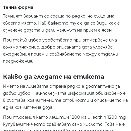
Течна форма
Течният вариант се среща по-рядко, но също има
своето място. Най-важното тук е да се види как е
означена дозата и дали начинът на прием е ясен.
При такъв избор удобството при отмерване има
голямо значение. Добре описаната доза улеснява
ежедневния прием и сравняването между отделни
предложения.
Какво да гледате на етикета
Името на лицевата страна рядко е достатъчно за
добър избор. Най-полезната информация обикновено е
в състава, хранителните стойности и описанието на
една хранителна доза.
При търсения като лецитин 1200 мг и lecithin 1200 mg
купувачите често сравняват само числото. Това не е