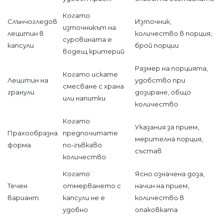
Когато
Слънчогледов
Източник,
източникът на
лецитин в
количество в порция,
суровината е
капсули
брой порции
водещ критерий
Размер на порцията,
Когато искате
Лецитин на
удобство при
смесване с храна
гранули
дозиране, общо
или напитки
количество
Когато
Указания за прием,
Прахообразна
предпочитате
мерителна порция,
форма
по-гъвкаво
състав
количество
Когато
Ясно означена доза,
Течен
отмерването с
начин на прием,
вариант
капсули не е
количество в
удобно
опаковката