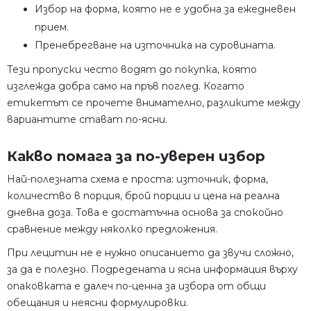
Избор на форма, която не е удобна за ежедневен
прием.
Пренебрегване на източника на суровината.
Тези пропуски често водят до покупка, която
изглежда добра само на пръв поглед. Когато
етикетът се прочете внимателно, разликите между
вариантите стават по-ясни.
Какво помага за по-уверен избор
Най-полезната схема е проста: източник, форма,
количество в порция, брой порции и цена на реална
дневна доза. Това е достатъчна основа за спокойно
сравнение между няколко предложения.
При лецитин не е нужно описанието да звучи сложно,
за да е полезно. Подредената и ясна информация върху
опаковката е далеч по-ценна за избора от общи
обещания и неясни формулировки.