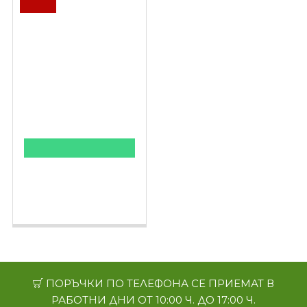
-10 %
КУПИ НА ПРОМОЦИЯ
BustUp Forte 60
капсули - обем
плътност и форма на
гърдите
ПОРЪЧКИ ПО ТЕЛЕФОНА СЕ ПРИЕМАТ В
РАБОТНИ ДНИ ОТ 10:00 Ч. ДО 17:00 Ч.