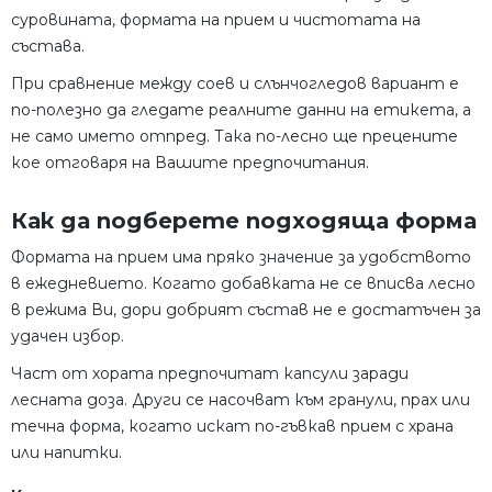
суровината, формата на прием и чистотата на
състава.
При сравнение между соев и слънчогледов вариант е
по-полезно да гледате реалните данни на етикета, а
не само името отпред. Така по-лесно ще прецените
кое отговаря на Вашите предпочитания.
Как да подберете подходяща форма
Формата на прием има пряко значение за удобството
в ежедневието. Когато добавката не се вписва лесно
в режима Ви, дори добрият състав не е достатъчен за
удачен избор.
Част от хората предпочитат капсули заради
лесната доза. Други се насочват към гранули, прах или
течна форма, когато искат по-гъвкав прием с храна
или напитки.