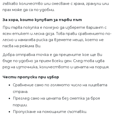
гъвкаво количество или смесване с храна, гранули или
прах може да са по-удобни.
За хора, които купуват за първи път
При първа покупка е полезно да изберете вариант с
ясен етикет и лесна доза. Това прави сравнението по-
лесно и намалява риска да вземете нещо, което не
пасва на режима Ви.
Добра отправна точка е да прецените кое ще Ви
бъде по-удобно за прием всеки ден. След това идва
ред на източника, количеството и цената на порция.
Чести пропуски при избор
Сравнение само по голямото число на лицевата
страна.
Преглед само на цената без сметка за броя
порции.
Пропускане на помощните съставки.