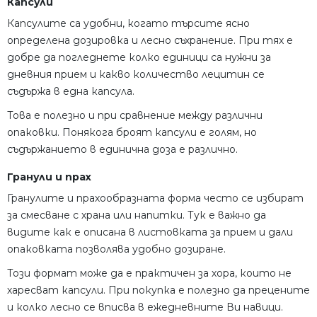
Капсули
Капсулите са удобни, когато търсите ясно
определена дозировка и лесно съхранение. При тях е
добре да погледнете колко единици са нужни за
дневния прием и какво количество лецитин се
съдържа в една капсула.
Това е полезно и при сравнение между различни
опаковки. Понякога броят капсули е голям, но
съдържанието в единична доза е различно.
Гранули и прах
Гранулите и прахообразната форма често се избират
за смесване с храна или напитки. Тук е важно да
видите как е описана в листовката за прием и дали
опаковката позволява удобно дозиране.
Този формат може да е практичен за хора, които не
харесват капсули. При покупка е полезно да прецените
и колко лесно се вписва в ежедневните Ви навици.