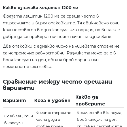
Какво означава лецитин 1200 мг
Фразата лецитин 1200 мг се среща често в
търсенията и върху опаковките. Тя обикновено сочи
количеството в една капсула или порция, но винаги е
добре да се провери точният начин на изписване.
Две опаковки с еднакво число на лицевата страна не
са непременно равностойни. Разликата може да е в
броя капсули на ден, общия брой порции или
помощните съставки.
Сравнение между често срещани
варианти
Какво да
Вариант
Кога е удобен
проверите
Когато търсите
Количество в капсула,
Соев лецитин
лесна доза и
брой капсули на ден,
в капсули
удобен прием
списък на съставките