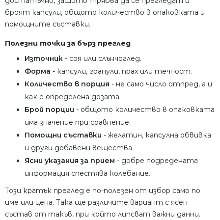
достатъчно, защото трябва да се прегледат и
броят капсули, общото количество в опаковката и
помощните съставки.
Полезни точки за бърз преглед
Източник
- соя или слънчоглед.
Форма
- капсули, гранули, прах или течност.
Количество в порция
- не само число отпред, а и
как е определена дозата.
Брой порции
- общото количество в опаковката
има значение при сравнение.
Помощни съставки
- желатин, капсулна обвивка
и други добавени вещества.
Ясни указания за прием
- добре подредената
информация спестява колебание.
Този кратък преглед е по-полезен от избор само по
име или цена. Така ще различите вариант с ясен
състав от такъв, при който липсват важни данни.