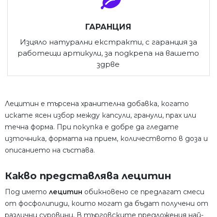
ГАРАНЦИЯ
Изцяло натурални екстракти, с гаранция за
работещи артикули, за подкрепа на вашето
здрве
Лецитин е търсена хранителна добавка, когато
искате ясен избор между капсули, гранули, прах или
течна форма. При покупка е добре да гледате
източника, формата на прием, количеството в доза и
описанието на състава.
Какво представлява лецитин
Под името
лецитин
обикновено се предлагат смеси
от фосфолипиди, които могат да бъдат получени от
различни суровини. В търговските предложения най-