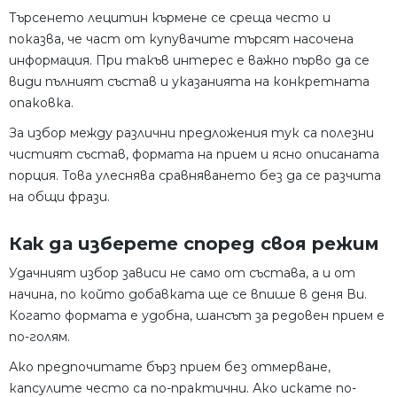
Търсенето лецитин кърмене се среща често и
показва, че част от купувачите търсят насочена
информация. При такъв интерес е важно първо да се
види пълният състав и указанията на конкретната
опаковка.
За избор между различни предложения тук са полезни
чистият състав, формата на прием и ясно описаната
порция. Това улеснява сравняването без да се разчита
на общи фрази.
Как да изберете според своя режим
Удачният избор зависи не само от състава, а и от
начина, по който добавката ще се впише в деня Ви.
Когато формата е удобна, шансът за редовен прием е
по-голям.
Ако предпочитате бърз прием без отмерване,
капсулите често са по-практични. Ако искате по-