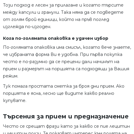
Този подход е лесен за прилагане и когато търсите
между капсули и гранули. Така няма да се подведете
от голям брой единици, който на пръв поглед
изглежда по-изгоден.
Кога по-голямата опаковка е удачен избор
По-голямата опаковка има смисъл, когато вече знаете,
че избраната форма Ви е удобна. При първа покупка
често е по-разумно да се прецени дали начинът на
прием и размерът на порцията са подходящи за Вашия
режим.
Тук помага простата сметка за броя дни прием. Ако
порцията е ясна, лесно ще видите какво реално
купувате.
Търсения за прием и предназначение
Често се срещат фрази като за какво се пие лецитин
и лецитин ползи. Те показват интерес към ролята на