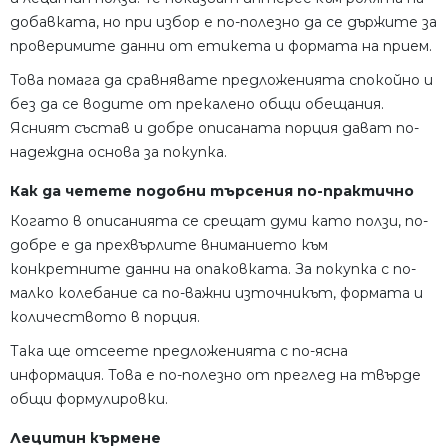
добавката, но при избор е по-полезно да се държите за
проверимите данни от етикета и формата на прием.
Това помага да сравнявате предложенията спокойно и
без да се водите от прекалено общи обещания.
Ясният състав и добре описаната порция дават по-
надеждна основа за покупка.
Как да четете подобни търсения по-практично
Когато в описанията се срещат думи като ползи, по-
добре е да прехвърлите вниманието към
конкретните данни на опаковката. За покупка с по-
малко колебание са по-важни източникът, формата и
количеството в порция.
Така ще отсеете предложенията с по-ясна
информация. Това е по-полезно от преглед на твърде
общи формулировки.
Лецитин кърмене