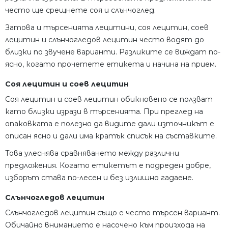
често ще срещнете соя и слънчоглед.
Затова и търсенията лецитини, соя лецитин, соев
лецитин и слънчогледов лецитин често водят до
близки по звучене варианти. Разликите се виждат по-
ясно, когато прочетете етикета и начина на прием.
Соя лецитин и соев лецитин
Соя лецитин и соев лецитин обикновено се ползват
като близки изрази в търсенията. При преглед на
опаковката е полезно да видите дали източникът е
описан ясно и дали има кратък списък на съставките.
Това улеснява сравняването между различни
предложения. Когато етикетът е подреден добре,
изборът става по-лесен и без излишно гадаене.
Слънчогледов лецитин
Слънчогледов лецитин също е често търсен вариант.
Обичайно вниманието е насочено към произхода на