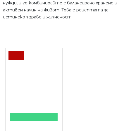
нужди, и го комбинирайте с балансирано хранене и
активен начин на живот. Това е рецептата за
истинско здраве и жизненост.
ПОСЛЕДНО РАЗГЛЕДАХТЕ
-10 %
КУПИ НА ПРОМОЦИЯ
BustUp Forte 60
капсули - обем