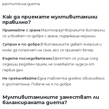
растителна диета.
Как да приемате мултивитамини
правилно?
Приемайте с храна:
Мастноразтворимите витамини
се усвояват по-добре с храна, съдържаща мазнини.
Сутрин е по-добре:
B-витамините дават енергия и
може да попречат на съня, ако се приемат вечер.
Бъдете последователни:
Ефектът се усеща след
седмици редовен прием, не очаквайте чудеса от
първия ден.
Не прекалявайте:
Една таблетка дневно обикновено
е достатъчна. Повече не е по-добре.
Мултивитамините заместват ли
балансираната диета?