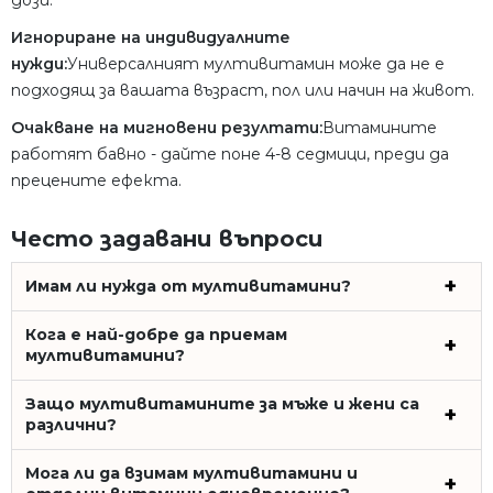
Игнориране на индивидуалните
нужди:
Универсалният мултивитамин може да не е
подходящ за вашата възраст, пол или начин на живот.
Очакване на мигновени резултати:
Витамините
работят бавно - дайте поне 4-8 седмици, преди да
прецените ефекта.
Често задавани въпроси
Имам ли нужда от мултивитамини?
Кога е най-добре да приемам
мултивитамини?
Защо мултивитамините за мъже и жени са
различни?
Мога ли да взимам мултивитамини и