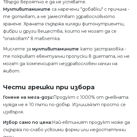
Твърдо вероятно е да не успявате.
Мултивитамините
са наречени "добавки" с причина -
те допълват, а не заместват здравословното
хранене. Храната съдържа хиляди фитонутриенти,
фибри и други вещества, които не могат да се
"опаковат" в таблетка.
Мислете за
мултивитамините
като застраховка -
те покриват евентуални пропуски в диетата, но не
могат да компенсират нездравословен начин на
живот.
Чести грешки при избора
Гонене на мега-дози:
Продукт с 1000% от дневната
нужда не е 10 пъти по-добър. Излишъкът просто се
изхвърля.
Избор само по цена:
Най-евтиният продукт може да
съдържа по-слабо усвоими форми или недостатъчни
дози.