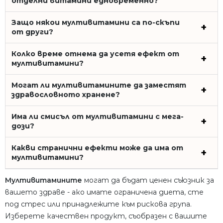
отделни витамини едновременно?
Защо някои мултивитамини са по-скъпи
от други?
Колко време отнема да усетя ефект от
мултивитамини?
Могат ли мултивитамините да заместят
здравословното хранене?
Има ли смисъл от мултивитамини с мега-
дози?
Какви странични ефекти може да има от
мултивитамини?
Мултивитамините
могат да бъдат ценен съюзник за
вашето здраве - ако имате ограничена диета, сте
под стрес или принадлежите към рискова група.
Изберете качествен продукт, съобразен с вашите