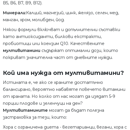
B5, B6, B7, B9, B12).
Минерали:
Калций, магнезий, цинк, желязо, селен, мед,
манган, хром, молибден, йод.
Някои формули включват и допълнителни съставки
като антиоксиданти, билкови екстракти,
пробиотици или коензим Q10. Качествените
мултивитамини
съдържат оптимални дози, които
покриват значителна част от дневните нужди.
Кой има нужда от мултивитамини?
Истината е, че ако се храните достатъчно
балансирано, вероятно набавяте повечето витамини
от храната. Но колко от нас могат да изядат 5-9
порции плодове и зеленчуци на ден?
Мултивитамините
могат да бъдат полезна
застраховка за тези, които:
Хора с ограничена диета - вегетарианци, вегани, хора с