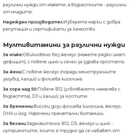
различни нужди от мъжете, а възрастните - различни
от младите.
Надежден производител:
Изберете марки с добра
репутация и сертификати за качество.
Мултивитамини за различни нужди
За мъже:
Обикновено без желязо (мъжете рядко имат
дефицит), с повече цинк и селен за здрава простата.
За жени:
С повече желязо (поради менструалните
загуби), калций и фолиева киселина.
За хора над 50:
Повече B12 (усвояването намалява с
възрастта), D3 и калций за костите.
За бременни:
Високи дози фолиева киселина, желязо,
DHA и йод. Наречени пренатални витамини.
За вегани:
Задължително B12, D3, желязо и цинк -
нутриентите, които е трудно да се набавят от