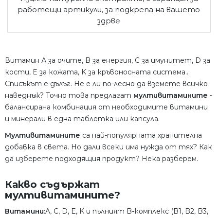
работещи артикули, за подкрепа на вашето
здрве
Витамин А за очите, B за енергия, C за имунитет, D за
кости, E за кожата, K за кръвоносната система...
Списъкът е дълъг. Не е ли по-лесно да вземете всичко
наведнъж? Точно това предлагат
мултивитамините
-
балансирана комбинация от необходимите витамини
и минерали в една таблетка или капсула.
Мултивитамините
са най-популярната хранителна
добавка в света. Но дали всеки има нужда от тях? Как
да изберете подходящия продукт? Нека разберем.
Какво съдържат
мултивитамините?
Витамини:
A, C, D, E, K и пълният B-комплекс (B1, B2, B3,