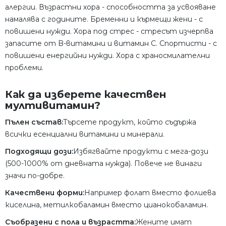
алергии. Възрастни хора - способността за усвояване
намалява с годините. Бременни и кърмещи жени - с
повишени нужди. Хора под стрес - стресът изчерпва
запасите от B-витамини и витамин C. Спортисти - с
повишени енергийни нужди. Хора с храносмилателни
проблеми.
Как да изберете качествен
мултивитамин?
Пълен състав:
Търсете продукт, който съдържа
всички есенциални витамини и минерали.
Подходящи дози:
Избягвайте продукти с мега-дози
(500-1000% от дневната нужда). Повече не винаги
значи по-добре.
Качествени форми:
Например фолат вместо фолиева
киселина, метилкобаламин вместо цианокобаламин.
Съобразени с пола и възрастта:
Жените имат