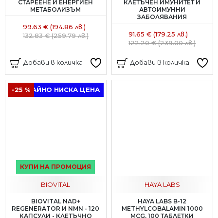
СТАРЕЕНЕ И ЕНЕРГИЕН
КЛЕТЪЧЕН ИМУНИТЕТ И
МЕТАБОЛИЗЪМ
АВТОИМУННИ
ЗАБОЛЯВАНИЯ
99.63 € (194.86 лв.)
91.65 € (179.25 лв.)
132.83 € (259.79 лв.)
122.20 € (239.00 лв.)
Добави в количка
Добави в количка
-25 %
ТРАЙНО НИСКА ЦЕНА
КУПИ НА ПРОМОЦИЯ
BIOVITAL
HAYA LABS
BIOVITAL NAD+
HAYA LABS B-12
REGENERATOR И NMN - 120
METHYLCOBALAMIN 1000
КАПСУЛИ - КЛЕТЪЧНО
MCG, 100 ТАБЛЕТКИ