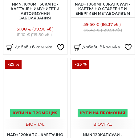
NMN, 1070МГ 60КАПС -
NAD+ 1060МГ 60КАПСУЛИ -
КЛЕТЪЧЕН ИМУНИТЕТ И
КЛЕТЪЧНО СТАРЕЕНЕ И
АВТОИМУННИ
ЕНЕРГИЕН МЕТАБОЛИЗЪМ
ЗАБОЛЯВАНИЯ
59.50 € (116.37 лв.)
51.08 € (99.90 лв.)
66.42 € (129.91 лв.)
61.10 € (119.50 лв.)
Добави в количка
Добави в количка
-25 %
-25 %
КУПИ НА ПРОМОЦИЯ
КУПИ НА ПРОМОЦИЯ
BIOVITAL
BIOVITAL
NAD+ 120КАПС - КЛЕТЪЧНО
NMN 120КАПСУЛИ -