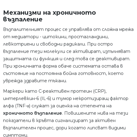
Механизми на хроничното
възпаление
Възпалителният процес се управлява от сложна мрежа
от медиатори - цитокини, простагландини,
левкотриени и свободни радикали. При остро
възпаление тези молекули се активират, изпълняват
защитната си функция и след това се деактивират.
При хроничната форма обаче системата остава в
състояние на постоянна бойна готовност, което
уврежда здравите тъкани.
Маркери като С-реактивен протеин (CRP),
интерлевкин-6 (IL-6) и тумор некротизиращ фактор
алфа (TNF-α) служат за оценка на степента на
хроничното възпаление
. Повишените нива на тези
показатели в кръвта сигнализират за активен
възпалителен процес, дори когато липсват видими
симптоми.