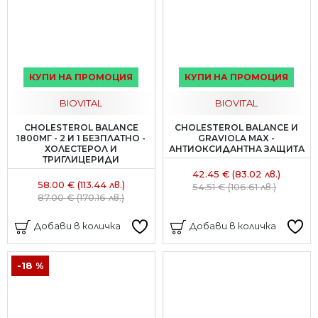
КУПИ НА ПРОМОЦИЯ
КУПИ НА ПРОМОЦИЯ
BIOVITAL
BIOVITAL
CHOLESTEROL BALANCE
CHOLESTEROL BALANCE И
1800МГ - 2 И 1 БЕЗПЛАТНО -
GRAVIOLA MAX -
ХОЛЕСТЕРОЛ И
АНТИОКСИДАНТНА ЗАЩИТА
ТРИГЛИЦЕРИДИ
42.45 € (83.02 лв.)
58.00 € (113.44 лв.)
54.51 € (106.61 лв.)
87.00 € (170.16 лв.)
Добави в количка
Добави в количка
-18 %