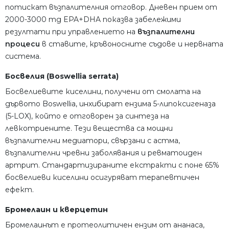
потискат възпалителния отговор. Дневен прием от
2000-3000 mg EPA+DHA показва забележими
резултати при управлението на
възпалителни
процеси
в ставите, кръвоносните съдове и нервната
система.
Босвелия (Boswellia serrata)
Босвелиевите киселини, получени от смолата на
дървото Boswellia, инхибират ензима 5-липоксигеназа
(5-LOX), който е отговорен за синтеза на
левкотриените. Тези вещества са мощни
възпалителни медиатори, свързани с астма,
възпалителни чревни заболявания и ревматоиден
артрит. Стандартизираните екстракти с поне 65%
босвелиеви киселини осигуряват терапевтичен
ефект.
Бромелаин и кверцетин
Бромелаинът е протеолитичен ензим от ананаса,