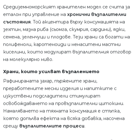
Средиземноморският хранителен модел се счита за
еталон при управление на
хронични възпалителни
състояния
. Той акцентира върху консумацията на
зехтин, мазна риба (сьомга, скумрия, сардини), ядки,
семена, зеленчуци и плодове. Тези храни са богати на
полифеноли, каротеноиди и ненаситени мастни
киселини, които модулират възпалителния отговор
на молекулярно ниво.
Храни, които усилват възпалението
Рафинираната захар, пържените храни,
преработените месни изделия и напитките с
изкуствени подсладители стимулират
освобождаването на провъзпалителни цитокини.
Намаляването на тяхната консумация е стъпка,
която допълва ефекта на всяка добавка, насочена
срещу
възпалителните процеси
.