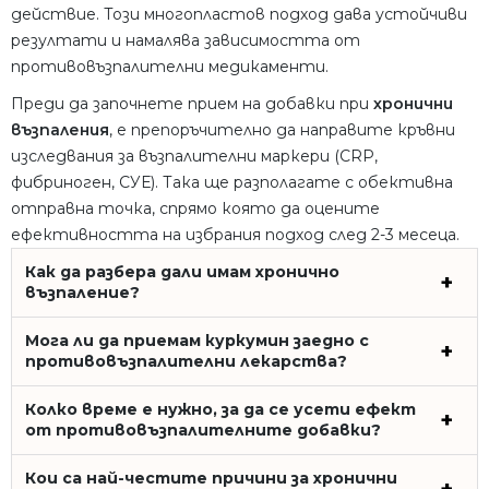
действие. Този многопластов подход дава устойчиви
резултати и намалява зависимостта от
противовъзпалителни медикаменти.
Преди да започнете прием на добавки при
хронични
възпаления
, е препоръчително да направите кръвни
изследвания за възпалителни маркери (CRP,
фибриноген, СУЕ). Така ще разполагате с обективна
отправна точка, спрямо която да оцените
ефективността на избрания подход след 2-3 месеца.
Как да разбера дали имам хронично
възпаление?
Мога ли да приемам куркумин заедно с
противовъзпалителни лекарства?
Колко време е нужно, за да се усети ефект
от противовъзпалителните добавки?
Кои са най-честите причини за хронични