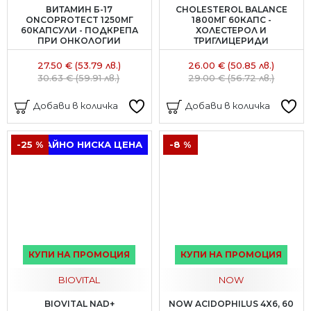
ВИТАМИН Б-17
CHOLESTEROL BALANCE
ONCOPROTECT 1250МГ
1800МГ 60КАПС -
60КАПСУЛИ - ПОДКРЕПА
ХОЛЕСТЕРОЛ И
ПРИ ОНКОЛОГИИ
ТРИГЛИЦЕРИДИ
27.50 € (53.79 лв.)
26.00 € (50.85 лв.)
30.63 € (59.91 лв.)
29.00 € (56.72 лв.)
Добави в количка
Добави в количка
-25 %
ТРАЙНО НИСКА ЦЕНА
-8 %
КУПИ НА ПРОМОЦИЯ
КУПИ НА ПРОМОЦИЯ
BIOVITAL
NOW
BIOVITAL NAD+
NOW ACIDOPHILUS 4X6, 60