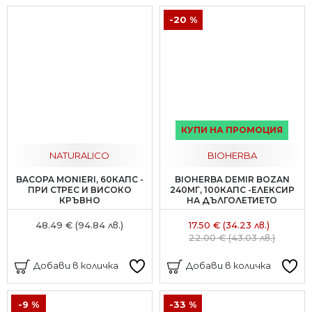
-20 %
КУПИ НА ПРОМОЦИЯ
NATURALICO
BIOHERBA
BACOPA MONIERI, 60КАПС -
BIOHERBA DEMIR BOZAN
ПРИ СТРЕС И ВИСОКО
240МГ, 100КАПС -ЕЛЕКСИР
КРЪВНО
НА ДЪЛГОЛЕТИЕТО
48.49 € (94.84 лв.)
17.50 € (34.23 лв.)
22.00 € (43.03 лв.)
Добави в количка
Добави в количка
-9 %
-33 %