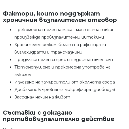
Фактори, които поддържат
хроничния възпалителен отговор
Прекомерна телесна маса - мастната тъкан
произвежда провъзпалителни цитокини
Хранителен режим, богат на рафинирани
въглехидрати и трансмазнини
Продължителен стрес и недостатъчен сън
Тютюнопушене и прекомерна употреба на
алкохол
Излагане на замърсители от околната среда
Дисбаланс в чревната микрофлора (дисбиоза)
Заседнал начин на живот
Съставки с доказано
противовъзпалително действие