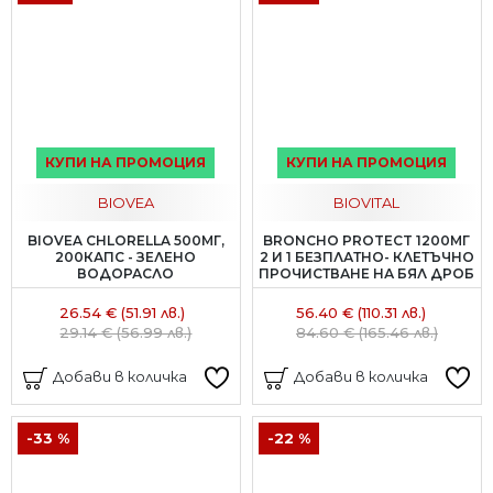
КУПИ НА ПРОМОЦИЯ
КУПИ НА ПРОМОЦИЯ
BIOVEA
BIOVITAL
BIOVEA CHLORELLA 500МГ,
BRONCHO PROTECT 1200МГ
200КАПС - ЗЕЛЕНО
2 И 1 БЕЗПЛАТНО- КЛЕТЪЧНО
ВОДОРАСЛО
ПРОЧИСТВАНЕ НА БЯЛ ДРОБ
26.54 € (51.91 лв.)
56.40 € (110.31 лв.)
29.14 € (56.99 лв.)
84.60 € (165.46 лв.)
Добави в количка
Добави в количка
-33 %
-22 %