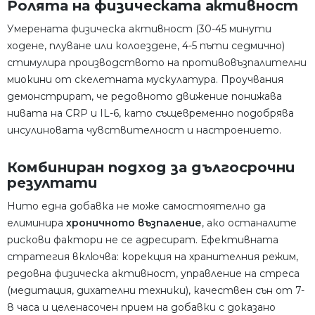
Ролята на физическата активност
Умерената физическа активност (30-45 минути
ходене, плуване или колоездене, 4-5 пъти седмично)
стимулира производството на противовъзпалителни
миокини от скелетната мускулатура. Проучвания
демонстрират, че редовното движение понижава
нивата на CRP и IL-6, като същевременно подобрява
инсулиновата чувствителност и настроението.
Комбиниран подход за дългосрочни
резултати
Нито една добавка не може самостоятелно да
елиминира
хроничното възпаление
, ако останалите
рискови фактори не се адресират. Ефективната
стратегия включва: корекция на хранителния режим,
редовна физическа активност, управление на стреса
(медитация, дихателни техники), качествен сън от 7-
8 часа и целенасочен прием на добавки с доказано