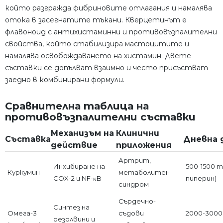
който разгражда фибриновите отлагания и намалява
отока в засегнатите тъкани. Кверцетинът е
флавоноид с антихистаминни и противовъзпалителни
свойства, който стабилизира мастоцитите и
намалява освобождаването на хистамин. Двете
съставки се допълват взаимно и често присъстват
заедно в комбинирани формули.
Сравнителна таблица на
противовъзпалителни съставки
Механизъм на
Клинични
Съставка
Дневна 
действие
приложения
Артрит,
Инхибиране на
500-1500 m
Куркумин
метаболитен
COX-2 и NF-κB
пиперин)
синдром
Сърдечно-
Синтез на
Омега-3
съдови
2000-3000
резолвини и