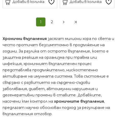
Добави в количка
Добави в количка
1
2
Хронични възпаления
засягат милиони хора по света и
често протичат безсимптомно в продължение на
години. За разлика от острото възпаление, което е
защитна реакция на организма при травма или
инфекция, хроничният възпалителен процес
представлява продължително, нискостепенно
активиране на имунната система. Това състояние е
свързано с развитието на сърдечно-съдови
заболявания, диабет, автоимунни нарушения и
дегенеративни промени в ставите. Добавките,
насочени към контрол на
хроничните възпаления
,
предлагат научно обоснован подход за регулиране на
възпалителния отговор.