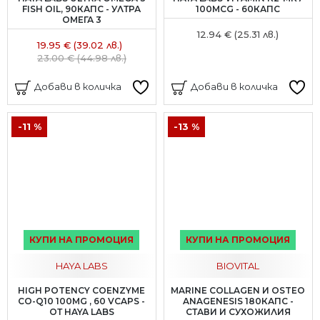
FISH OIL, 90КАПС - УЛТРА
100MCG - 60КАПС
ОМЕГА 3
12.94 € (25.31 лв.)
19.95 € (39.02 лв.)
23.00 € (44.98 лв.)
Добави в количка
Добави в количка
-11 %
-13 %
КУПИ НА ПРОМОЦИЯ
КУПИ НА ПРОМОЦИЯ
HAYA LABS
BIOVITAL
HIGH POTENCY COENZYME
MARINE COLLAGEN И OSTEO
CO-Q10 100MG , 60 VCAPS -
ANAGENESIS 180КАПС -
ОТ HAYA LABS
СТАВИ И СУХОЖИЛИЯ