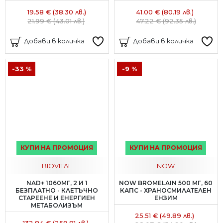
19.58 € (38.30 лв.)
41.00 € (80.19 лв.)
21.99 € (43.01 лв.)
47.22 € (92.35 лв.)
Добави в количка
Добави в количка
-33 %
-9 %
КУПИ НА ПРОМОЦИЯ
КУПИ НА ПРОМОЦИЯ
BIOVITAL
NOW
NAD+ 1060МГ, 2 И 1
NOW BROMELAIN 500 МГ, 60
БЕЗПЛАТНО - КЛЕТЪЧНО
КАПС - ХРАНОСМИЛАТЕЛЕН
СТАРЕЕНЕ И ЕНЕРГИЕН
ЕНЗИМ
МЕТАБОЛИЗЪМ
25.51 € (49.89 лв.)
132.84 € (259.81 лв.)