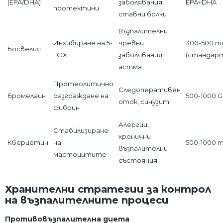
(EPA/DHA)
заболявания,
EPA+DHA
протектини
ставни болки
Възпалителни
Инхибиране на 5-
чревни
300-500 m
Босвелия
LOX
заболявания,
(стандарт
астма
Протеолитично
Следоперативен
Бромелаин
разграждане на
500-1000 
оток, синузит
фибрин
Алергии,
Стабилизиране
хронични
Кверцетин
на
500-1000 
възпалителни
мастоцитите
състояния
Хранителни стратегии за контрол
на възпалителните процеси
Противовъзпалителна диета