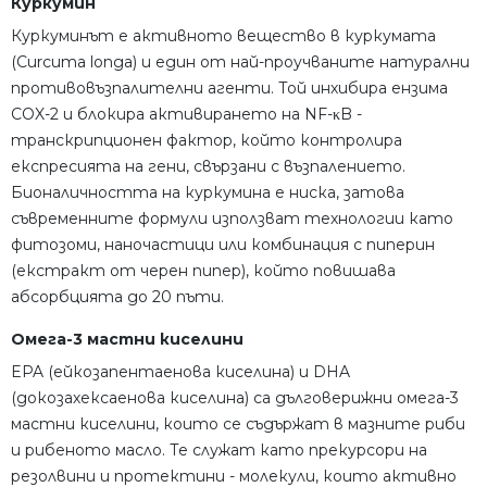
Куркумин
Куркуминът е активното вещество в куркумата
(Curcuma longa) и един от най-проучваните натурални
противовъзпалителни агенти. Той инхибира ензима
COX-2 и блокира активирането на NF-κB -
транскрипционен фактор, който контролира
експресията на гени, свързани с възпалението.
Бионаличността на куркумина е ниска, затова
съвременните формули използват технологии като
фитозоми, наночастици или комбинация с пиперин
(екстракт от черен пипер), който повишава
абсорбцията до 20 пъти.
Омега-3 мастни киселини
EPA (ейкозапентаенова киселина) и DHA
(докозахексаенова киселина) са дълговерижни омега-3
мастни киселини, които се съдържат в мазните риби
и рибеното масло. Те служат като прекурсори на
резолвини и протектини - молекули, които активно