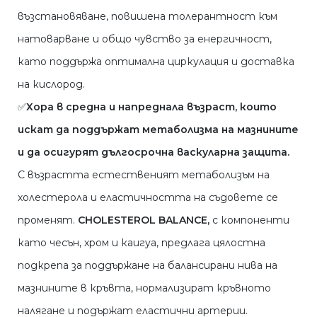
възстановяване, повишена толерантност към
натоварване и общо чувство за енергичност,
като поддържа оптимална циркулация и доставка
на кислород.
✅
Хора в средна и напреднала възраст, които
искат да поддържат метаболизма на мазнините
и да осигурят дългосрочна васкуларна защита.
С възрастта естественият метаболизъм на
холестерола и еластичността на съдовете се
променят.
CHOLESTEROL BALANCE,
с компоненти
като чесън, хром и каигуа, предлага цялостна
подкрепа за поддържане на балансирани нива на
мазнините в кръвта, нормализират кръвното
налягане и подържат еластични артерии.