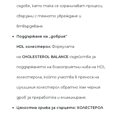
съдове, като така се ограничават процеси,
свързани с тяхното увреждане и
втвърдяване.
Поддържане на „добрия“
HDL
холестерол:
Формулата
на
CHOLESTEROL BALANCE
съдейства за
поддържането на благоприятни нива на HDL
холестерола, който участва в преноса на
излишния холестерол обратно към черния
дроб за преработка и елиминиране;
Цялостна грижа за сърцето:
ХОЛЕСТЕРОЛ