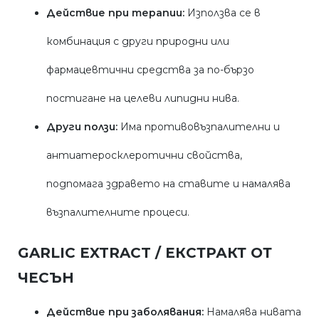
Действие при терапии:
Използва се в
комбинация с други природни или
фармацевтични средства за по-бързо
постигане на целеви липидни нива.
Други ползи:
Има противовъзпалителни и
антиатеросклеротични свойства,
подпомага здравето на ставите и намалява
възпалителните процеси.
GARLIC EXTRACT / ЕКСТРАКТ ОТ
ЧЕСЪН
Действие при заболявания:
Намалява нивата