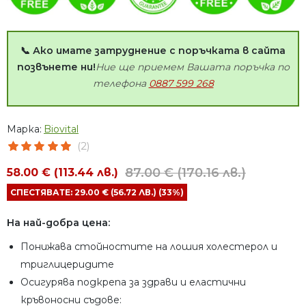
📞 Ако имате затруднение с поръчката в сайта
позвънете ни!
Ние ще приемем Вашата поръчка по
телефона
0887 599 268
Марка:
Biovital
(2)
87.00 € (170.16 лв.)
58.00 € (113.44 лв.)
СПЕСТЯВАТЕ: 29.00 € (56.72 ЛВ.) (33%)
На най-добра цена:
Понижава стойностите на лошия холестерол и
триглицеридите
Осигурява подкрепа за здрави и еластични
кръвоносни съдове: