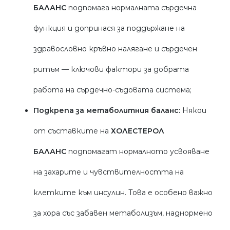
БАЛАНС
подпомага нормалната сърдечна
функция и допринася за поддържане на
здравословно кръвно налягане и сърдечен
ритъм — ключови фактори за добрата
работа на сърдечно-съдовата система;
Подкрепа за метаболитния баланс
:
Някои
от съставките на
ХОЛЕСТЕРОЛ
БАЛАНС
подпомагат нормалното усвояване
на захарите и чувствителността на
клетките към инсулин. Това е особено важно
за хора със забавен метаболизъм, наднормено