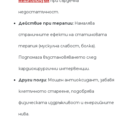
метаболизъм
при сърдечна
недостатъчност.
Действие при терапии:
Намалява
страничните ефекти на статиновата
терапия (мускулна слабост, болка).
Подпомага възстановяването след
кардиохирургични интервенции.
Други ползи:
Мощен антиоксидант, забавя
клетъчното стареене, подобрява
физическата издръжливост и енергийните
нива.