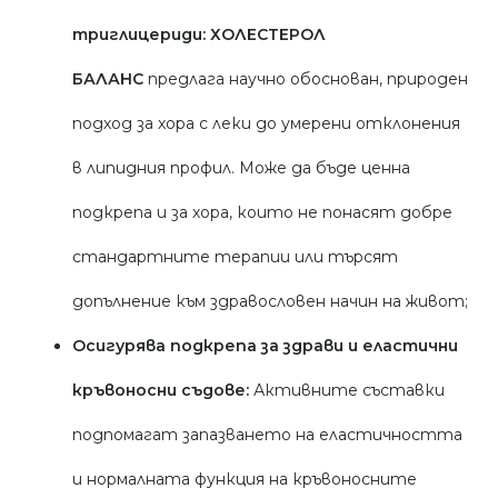
триглицериди:
ХОЛЕСТЕРОЛ
БАЛАНС
предлага научно обоснован, природен
подход за хора с леки до умерени отклонения
в липидния профил. Може да бъде ценна
подкрепа и за хора, които не понасят добре
стандартните терапии или търсят
допълнение към здравословен начин на живот;
Осигурява подкрепа за здрави и еластични
кръвоносни съдове:
Активните съставки
подпомагат запазването на еластичността
и нормалната функция на кръвоносните