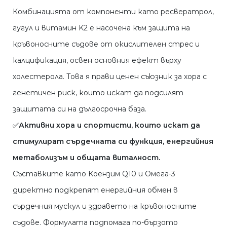
Комбинацията от компоненти като ресвератрол,
гугул и витамин K2 е насочена към защита на
кръвоносните съдове от окислителен стрес и
калцификация, освен основния ефект върху
холестерола. Това я прави ценен съюзник за хора с
генетичен риск, които искат да подсилят
защитата си на дългосрочна база.
✅
Активни хора и спортисти, които искат да
стимулират сърдечната си функция, енергийния
метаболизъм и общата виталност.
Съставките като Коензим Q10 и Омега-3
директно подкрепят енергийния обмен в
сърдечния мускул и здравето на кръвоносните
съдове. Формулата подпомага по-бързото