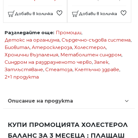
Добави в количка
Добави в количка
Разгледайте още:
Промоции
,
Детокс на организма
,
Сърдечно-съдова система
,
Биовитал
,
Атеросклероза
,
Холестерол
,
Хронични възпаления
,
Метаболитен синдром
,
Синдром на раздразненото черво
,
Запек
,
Затлъстяване
,
Стеатоза
,
Клетъчно здраве
,
2+1 продукта
Описание на продукта
КУПИ ПРОМОЦИЯТА ХОЛЕСТЕРОЛ
БАЛАНС ЗА 3 МЕСЕЦА : ПЛАЩАШ