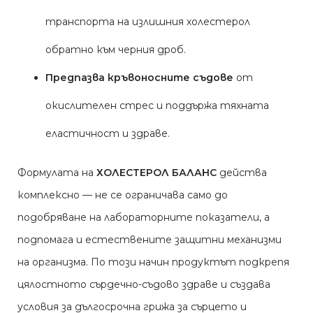
транспорта на излишния холестерол
обратно към черния дроб.
Предпазва кръвоносните съдове
от
окислителен стрес и поддържа тяхната
еластичност и здраве.
Формулата на
ХОЛЕСТЕРОЛ БАЛАНС
действа
комплексно — не се ограничава само до
подобряване на лабораторните показатели, а
подпомага и естествените защитни механизми
на организма. По този начин продуктът подкрепя
цялостното сърдечно-съдово здраве и създава
условия за дългосрочна грижа за сърцето и