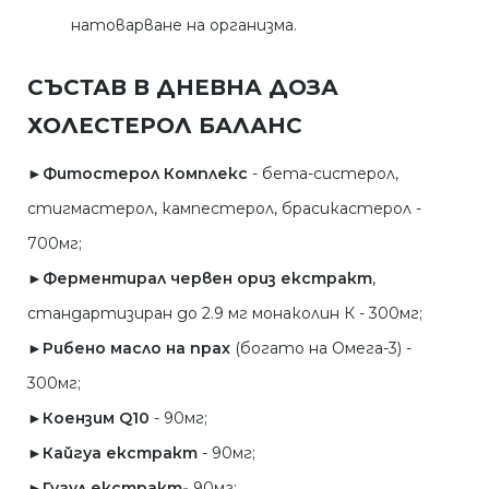
натоварване на организма.
СЪСТАВ В ДНЕВНА ДОЗА
ХОЛЕСТЕРОЛ БАЛАНС
►Фитостерол Комплекс
- бета-систерол,
стигмастерол, кампестерол, брасикастерол -
700мг;
►Ферментирал червен ориз екстракт
,
стандартизиран до 2.9 мг монаколин К - 300мг;
►Рибено масло на прах
(богато на Омега-3) -
300мг;
►Коензим Q10
- 90мг;
►Кайгуа екстракт
- 90мг;
►Гугул екстракт-
90мг;