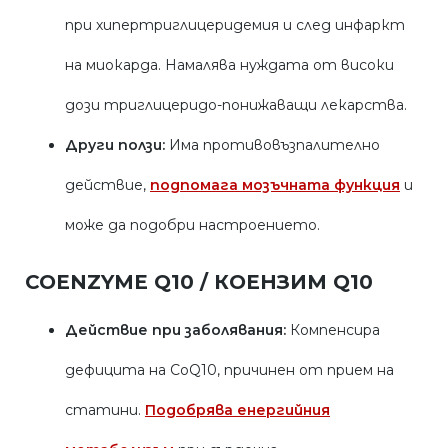
при хипертриглицеридемия и след инфаркт
на миокарда. Намалява нуждата от високи
дози триглицеридо-понижаващи лекарства.
Други ползи:
Има противовъзпалително
действие,
подпомага мозъчната функция
и
може да подобри настроението.
COENZYME Q10 / КОЕНЗИМ Q10
Действие при заболявания:
Компенсира
дефицита на CoQ10, причинен от прием на
статини.
Подобрява енергийния