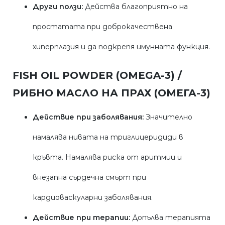
Други ползи:
Действа благоприятно на
простатата при доброкачествена
хиперплазия и да подкрепя имунната функция.
FISH OIL POWDER (OMEGA-3) /
РИБНО МАСЛО НА ПРАХ (ОМЕГА-3)
Действие при заболявания:
Значително
намалява нивата на триглицеридиди в
кръвта. Намалява риска от аритмии и
внезапна сърдечна смърт при
кардиоваскуларни заболявания.
Действие при терапии:
Допълва терапията