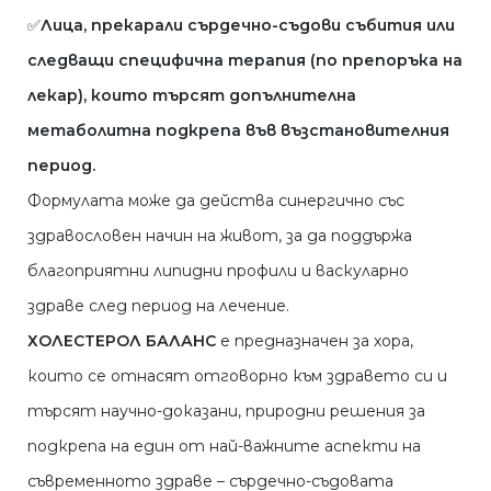
✅
Лица, прекарали сърдечно-съдови събития или
следващи специфична терапия (по препоръка на
лекар), които търсят допълнителна
метаболитна подкрепа във възстановителния
период.
Формулата може да действа синергично със
здравословен начин на живот, за да поддържа
благоприятни липидни профили и васкуларно
здраве след период на лечение.
ХОЛЕСТЕРОЛ БАЛАНС
е предназначен за хора,
които се отнасят отговорно към здравето си и
търсят научно-доказани, природни решения за
подкрепа на един от най-важните аспекти на
съвременното здраве – сърдечно-съдовата