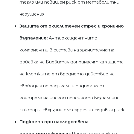
тегло или повишен риск от метаболитни
нарушения.
Защита от окислителен стрес и хронично
възпаление:
Антиоксидантните
компоненти в състава на хранителната
добавка на Биовитал допринасят за защита
на клетките от вредното действие на
свободните радикали и подпомагат
контрола на нискостепенното възпаление —
фактори, свързани със сърдечно-съдовия риск.
Подкрепа при наследствена
предразположеност:
Продуктът може да