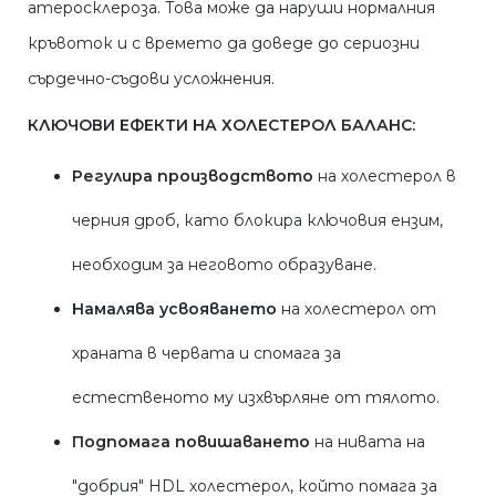
атеросклероза. Това може да наруши нормалния
кръвоток и с времето да доведе до сериозни
сърдечно-съдови усложнения.
КЛЮЧОВИ ЕФЕКТИ НА ХОЛЕСТЕРОЛ БАЛАНС:
Регулира производството
на холестерол в
черния дроб, като блокира ключовия ензим,
необходим за неговото образуване.
Намалява усвояването
на холестерол от
храната в червата и спомага за
естественото му изхвърляне от тялото.
Подпомага повишаването
на нивата на
"добрия" HDL холестерол, който помага за