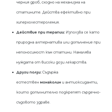
черния дроб, сходно на механизма на
статините. Действа ефективно при
хиперхолестеролемия.
Действие при терапии:
Използва се като
природна алтернатива или допълнение при
непоносимост към статини. Намалява
нуждата от високи дози лекарства.
Други ползи:
Съдържа
естествен
монаколин
и антиоксиданти,
които допълнително подкрепят сърдечно-
съдовото здраве.