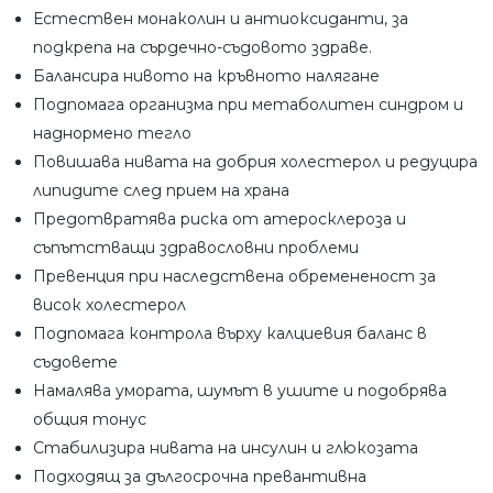
Естествен монаколин и антиоксиданти, за
подкрепа на сърдечно-съдовото здраве.
Балансира нивото на кръвното налягане
Подпомага организма при метаболитен синдром и
наднормено тегло
Повишава нивата на добрия холестерол и редуцира
липидите след прием на храна
Предотвратява риска от атеросклероза и
съпътстващи здравословни проблеми
Превенция при наследствена обремененост за
висок холестерол
Подпомага контрола върху калциевия баланс в
съдовете
Намалява умората, шумът в ушите и подобрява
общия тонус
Стабилизира нивата на инсулин и глюкозата
Подходящ за дългосрочна превантивна