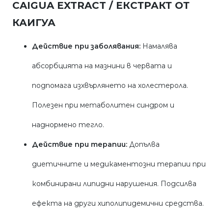
CAIGUA EXTRACT / ЕКСТРАКТ ОТ
КАИГУА
Действие при заболявания:
Намалява
абсорбцията на мазнини в червата и
подпомага изхвърлянето на холестерола.
Полезен при метаболитен синдром и
наднормено тегло.
Действие при терапии:
Допълва
диетичните и медикаментозни терапии при
комбинирани липидни нарушения. Подсилва
ефекта на други хиполипидемични средства.