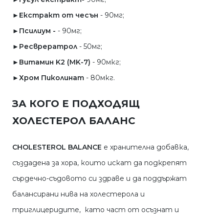
►Екстракт от чесън
- 90мг;
►Псилиум -
- 90мг;
►Ресврератрол
- 50мг;
►Витамин K2 (MK-7)
- 90мкг;
►Хром Пиколинат
- 80мкг.
ЗА КОГО Е ПОДХОДЯЩ
ХОЛЕСТЕРОЛ БАЛАНС
CHOLESTEROL BALANCE
е хранителна добавка,
създадена за хора, които искат да подкрепят
сърдечно-съдовото си здраве и да поддържат
балансирани нива на холестерола и
триглицеридите, като част от осъзнат и