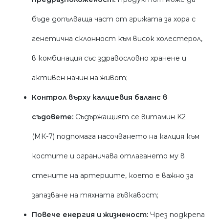
бъде допълваща част от грижата за хора с
генетична склонност към висок холестерол,
в комбинация със здравословно хранене и
активен начин на живот;
Контрол върху калциевия баланс в
съдовете:
Съдържащият се витамин K2
(МК-7) подпомага насочването на калция към
костите и ограничава отлагането му в
стените на артериите, което е важно за
запазване на тяхната гъвкавост;
Повече енергия и жизненост:
Чрез подкрепа