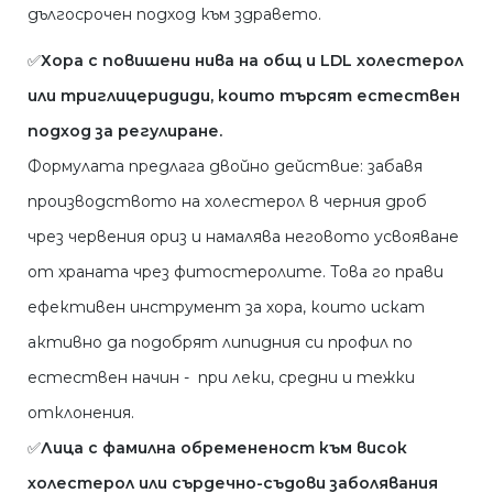
дългосрочен подход към здравето.
✅
Хора с повишени нива на общ и LDL холестерол
или триглицеридиди, които търсят естествен
подход за регулиране.
Формулата предлага двойно действие: забавя
производството на холестерол в черния дроб
чрез червения ориз и намалява неговото усвояване
от храната чрез фитостеролите. Това го прави
ефективен инструмент за хора, които искат
активно да подобрят липидния си профил по
естествен начин - при леки, средни и тежки
отклонения.
✅
Лица с фамилна обремененост към висок
холестерол или сърдечно-съдови заболявания