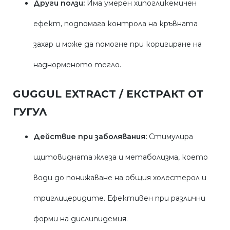
Други ползи:
Има умерен хипогликемичен
ефект, подпомага контрола на кръвната
захар и може да помогне при коригиране на
наднорменото тегло.
GUGGUL EXTRACT / ЕКСТРАКТ ОТ
ГУГУЛ
Действие при заболявания:
Стимулира
щитовидната жлеза и метаболизма, което
води до понижаване на общия холестерол и
триглицеридите. Ефективен при различни
форми на дислипидемия.