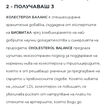
2 - ПОЛУЧАВАШ 3
ХОЛЕСТЕРОЛ БАЛАНС
е специализирана
хранителна добавка, създадена от експертите
на
БИОВИТАЛ
чрез комбинирането на най-
добрите научни доказателства и синергията на
природата.
CHOLESTEROL BALANCE
предлага
изпитан, многостранен подход за поддържане на
нормални нива на холестерола и триглицеридите,
което е от решаващо значение за предпазване на
сърцето и кръвоносните съдове. Когато нивата
на „лошия“ LDL холестерол се повишат, се
увеличава рискът от натрупване на плаки по
стените на артериите, което води до