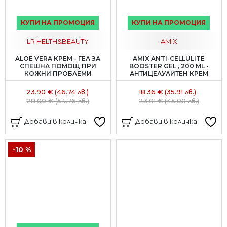
КУПИ НА ПРОМОЦИЯ
КУПИ НА ПРОМОЦИЯ
LR HELTH&BEAUTY
AMIX
ALOE VERA КРЕМ - ГЕЛ ЗА
AMIX ANTI-CELLULITE
СПЕШНА ПОМОЩ ПРИ
BOOSTER GEL , 200 ML -
КОЖНИ ПРОБЛЕМИ
АНТИЦЕЛУЛИТЕН КРЕМ
23.90 € (46.74 лв.)
18.36 € (35.91 лв.)
28.00 € (54.76 лв.)
23.01 € (45.00 лв.)
Добави в количка
Добави в количка
-10 %