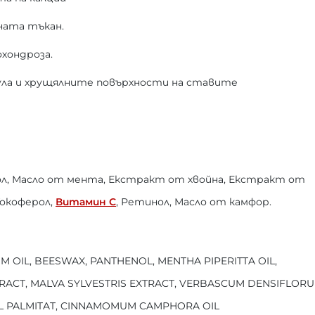
ната тъкан.
хондроза.
ула и хрущялните повърхности на ставите
нол, Масло от мента, Екстракт от хвойна, Екстракт от
Токоферол,
Витамин С
, Ретинол, Масло от камфор.
 OIL, BEESWAX, PANTHENOL, MENTHA PIPERITTA OIL,
RACT, MALVA SYLVESTRIS EXTRACT, VERBASCUM DENSIFLOR
OL PALMITAT, CINNAMOMUM CAMPHORA OIL