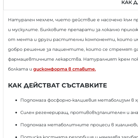
КАК 
Натурален мехлем, чието действие е насочено към п
и мускулите. Билковите препарати за локално прилож
от мента и други растителни компоненти, които им
добро решение за пациентите, които се стремят д
фармацевтичните лекарства. Натуралният крем пока
болката и
дискомфорта в ставите.
КАК ДЕЙСТВАТ СЪСТАВКИТЕ
Подпомага фосфорно-калциевия метаболизъм в 
Силен регенериращ, противовъзпалителен и ан
Подпомага метаболитните процеси в хиалинови
Потиска костната резорбция и намалява загуба