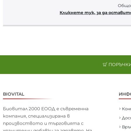
Общо 
Кликнете тук, за да оставит
ПОРЪЧКИ 
BIOVITAL
ИНФ
Биовитал 2000 ЕООД е съвременна
Ко
компания, специализирана в
Дос
произвоството и търговията с
Връ
хранителни добавки за здравето. На