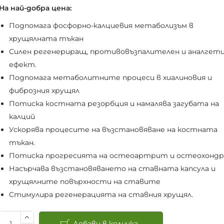
На най-добра цена:
Подпомага фосфорно-калциевия метаболизъм в
хрущялната тъкан
Силен регенериращ, противовъзпалителен и аналгет
ефект.
Подпомага метаболитните процеси в хиалиновия и
фиброзния хрущял
Потиска костната резорбция и намалява загубата на
калций
Ускорява процесите на възстановяване на костната
тъкан.
Потиска прогресията на остеоартрит и остеохондро
Насърчава възстановяването на ставната капсула и
хрущялните повърхности на ставите
Стимулира регенерацията на ставния хрущял.
Добави в количка