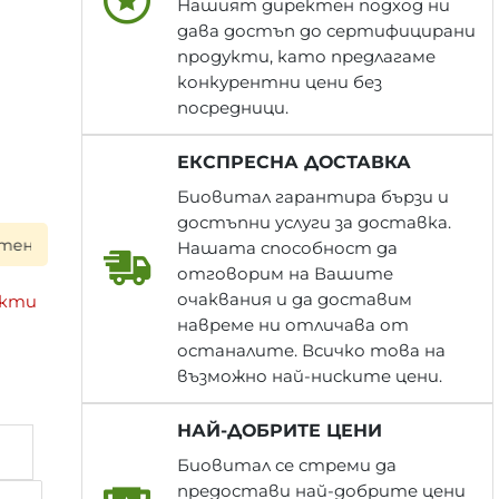
Нашият директен подход ни
дава достъп до сертифицирани
продукти, като предлагаме
конкурентни цени без
посредници.
ЕКСПРЕСНА ДОСТАВКА
Биовитал гарантира бързи и
достъпни услуги за доставка.
ри поръчка до 17:00 ч. ▪ Всяка пратка пътува с опция пр
Нашата способност да
отговорим на Вашите
очаквания и да доставим
акти
навреме ни отличава от
останалите. Всичко това на
възможно най-ниските цени.
НАЙ-ДОБРИТЕ ЦЕНИ
Биовитал се стреми да
предостави най-добрите цени