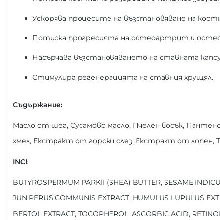
Ускорява процесите на възстановяване на кост
Потиска прогресията на остеоартрит и остео
Насърчава възстановяването на ставната капс
Стимулира регенерацията на ставния хрущял.
Съдържание:
Масло от шеа, Сусамово масло, Пчелен восък, Панте
хмел, Екстракт от горски слез, Екстракт от лопен, 
INCI:
BUTYROSPERMUM PARKII (SHEA) BUTTER, SESAME INDICUM
JUNIPERUS COMMUNIS EXTRACT, HUMULUS LUPULUS EXT
BERTOL EXTRACT, TOCOPHEROL, ASCORBIC ACID, RETIN