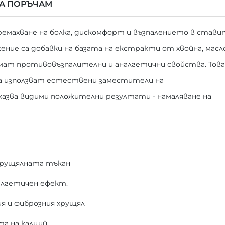
ДА ПОРЪЧАМ
ремахване на болка, дискомфорт и възпалението в стави
ение са добавки на базата на екстракти от хвойна, масл
ат противовъзпалителни и аналгетични свойства. Това
а използват естествени заместители на
зва видими положителни резултати - намаляване на
хрущялната тъкан
алгетичен ефект.
я и фиброзния хрущял
та на калций