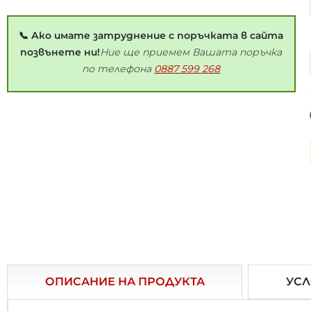
📞 Ако имате затруднение с поръчката в сайта
позвънете ни!
Ние ще приемем Вашата поръчка
по телефона
0887 599 268
Експресна доставка
ОПИСАНИЕ НА ПРОДУКТА
УСЛ