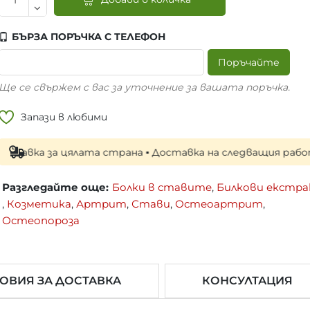
БЪРЗА ПОРЪЧКА С ТЕЛЕФОН
Поръчайте
Ще се свържем с вас за уточнение за вашата поръчка.
Запази в любими
 за цялата страна ▪ Доставка на следващия работен ден п
Разгледайте още:
Болки в ставите
,
Билкови екстр
,
Козметика
,
Артрит
,
Стави
,
Остеоартрит
,
Остеопороза
ОВИЯ ЗА ДОСТАВКА
КОНСУЛТАЦИЯ