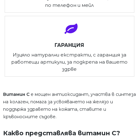
по телефон и мейл
ГАРАНЦИЯ
Изцяло натурални екстракти, с гаранция за
работещи артикули, за подкрепа на вашето
здрве
Витамин C
е мощен антиоксидант, участва в синтеза
на колаген, помага за усвояването на желязо и
поддържа здравето на кожата, ставите и
кръвоносните съдове.
Какво представлява витамин C?