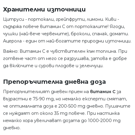
Хранителни източници
Цитруси - портокали, грейпфрути, лимони. Киви -
съдържа повече витамин C от портокалите! Ягоди,
чушки (най-вече червените), броколи, спанак, домати.
Ацерола - един от най-богатите природни източници.
Важно: Витамин C е чувствителен към топлина. При
готвене част от него се разрушава, затова е добре
да включите и сурови плодове и зеленчуци.
Препоръчителна дневна доза
Препоръчителният дневен прием на
витамин C
за
възрастни е 75-90 mg, но немалко експерти смятат,
че оптималната доза е 200-500 mg дневно. Пушачите
се нуждаят от около 35 mg повече. При настинка
немалко хора увеличават дозата до 1000-2000 mg
дневно.