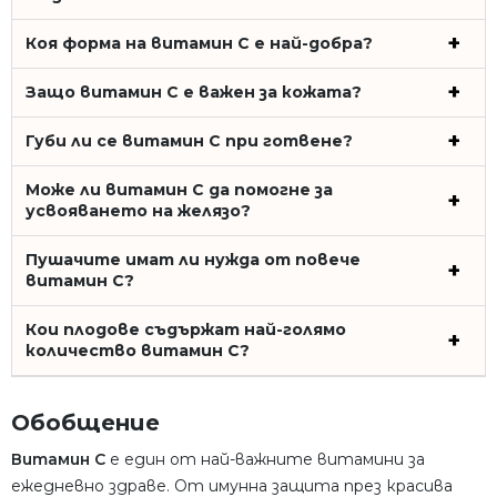
Коя форма на витамин C е най-добра?
Защо витамин C е важен за кожата?
Губи ли се витамин C при готвене?
Може ли витамин C да помогне за
усвояването на желязо?
Пушачите имат ли нужда от повече
витамин C?
Кои плодове съдържат най-голямо
количество витамин C?
Обобщение
Витамин C
е един от най-важните витамини за
ежедневно здраве. От имунна защита през красива