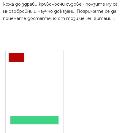
кожа до здрави кръвоносни съдове - ползите му са
многобройни и научно доказани. Погрижете се да
приемате достатъчно от този ценен витамин.
ПОСЛЕДНО РАЗГЛЕДАХТЕ
-10 %
КУПИ НА ПРОМОЦИЯ
BustUp Forte 60