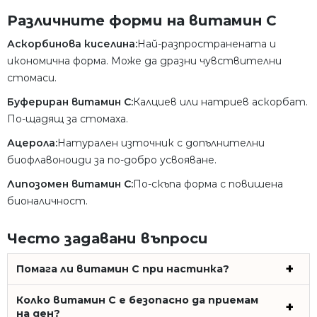
Различните форми на витамин C
Аскорбинова киселина:
Най-разпространената и
икономична форма. Може да дразни чувствителни
стомаси.
Буфериран витамин C:
Калциев или натриев аскорбат.
По-щадящ за стомаха.
Ацерола:
Натурален източник с допълнителни
биофлавоноиди за по-добро усвояване.
Липозомен витамин C:
По-скъпа форма с повишена
бионаличност.
Често задавани въпроси
Помага ли витамин C при настинка?
Колко витамин C е безопасно да приемам
на ден?