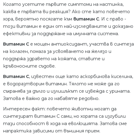
Когато усетите първите симптоми на настинка,
каква е първата ви реакция? Ако сте като повечето
хора, вероятно посягате към
витамин C
. И с право -
този витамин е един от най-изследваните и доказано
ефективни за поддържане на имунната система.
Витамин C
е мощен антиоксидант, участва в синтеза
на колаген, помага за усвояването на желязо и
поддържа здравето на кожата, ставите и
кръвоносните съдове.
Витамин C
, известен още като аскорбинова киселина,
е водоразтворим витамин. Тялото не може да го
съхранява за дълго и излишъкът се извежда с урината.
Затова е важно да го набавяте редовно.
Интересен факт: повечето животни могат да
синтезират витамин C сами, но хората са изгубили
тази способност в хода на еволюцията. Затова сме
напрактика зависими от външния прием.