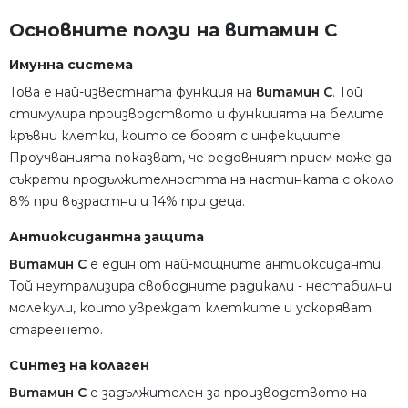
Основните ползи на витамин C
Имунна система
Това е най-известната функция на
витамин C
. Той
стимулира производството и функцията на белите
кръвни клетки, които се борят с инфекциите.
Проучванията показват, че редовният прием може да
съкрати продължителността на настинката с около
8% при възрастни и 14% при деца.
Антиоксидантна защита
Витамин C
е един от най-мощните антиоксиданти.
Той неутрализира свободните радикали - нестабилни
молекули, които увреждат клетките и ускоряват
стареенето.
Синтез на колаген
Витамин C
е задължителен за производството на