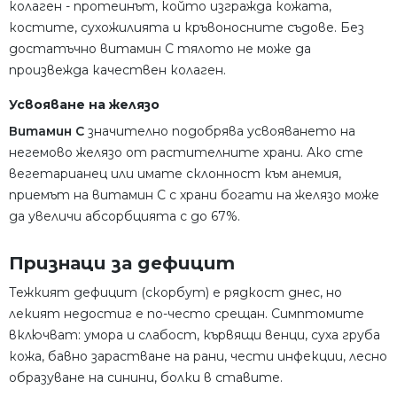
колаген - протеинът, който изгражда кожата,
костите, сухожилията и кръвоносните съдове. Без
достатъчно витамин C тялото не може да
произвежда качествен колаген.
Усвояване на желязо
Витамин C
значително подобрява усвояването на
негемово желязо от растителните храни. Ако сте
вегетарианец или имате склонност към анемия,
приемът на витамин C с храни богати на желязо може
да увеличи абсорбцията с до 67%.
Признаци за дефицит
Тежкият дефицит (скорбут) е рядкост днес, но
лекият недостиг е по-често срещан. Симптомите
включват: умора и слабост, кървящи венци, суха груба
кожа, бавно зарастване на рани, чести инфекции, лесно
образуване на синини, болки в ставите.