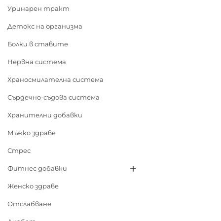
Уринарен тракт
Детокс на организма
Болки в ставите
Нервна система
Храносмилателна система
Сърдечно-съдова система
Хранителни добавки
Мъжко здраве
Стрес
Фитнес добавки
Женско здраве
Отслабване