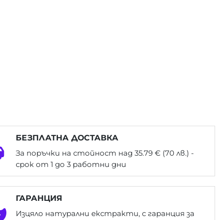
БЕЗПЛАТНА ДОСТАВКА
За поръчки на стойност над 35.79 € (70 лв.) -
срок от 1 до 3 работни дни
ГАРАНЦИЯ
Изцяло натурални екстракти, с гаранция за