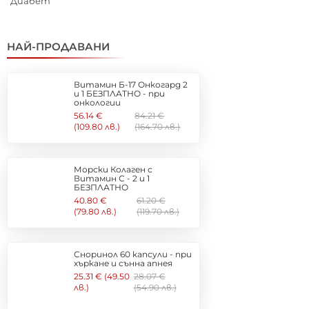
Диабет
НАЙ-ПРОДАВАНИ
Витамин Б-17 Онкогард 2
и 1 БЕЗПЛАТНО - при
онкологии
56.14 €
84.21 €
(109.80 лв.)
(164.70 лв.)
Морски Колаген с
Витамин С - 2 и 1
БЕЗПЛАТНО
40.80 €
61.20 €
(79.80 лв.)
(119.70 лв.)
Сноринол 60 капсули - при
хъркане и сънна апнея
25.31 € (49.50
28.07 €
лв.)
(54.90 лв.)