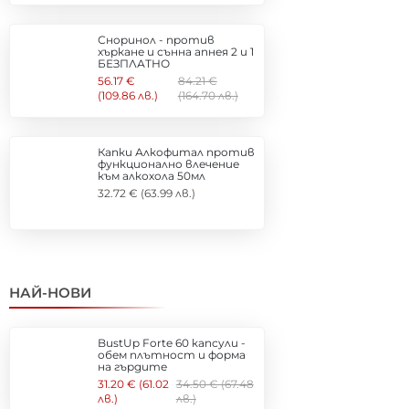
Сноринол - против
хъркане и сънна апнея 2 и 1
БЕЗПЛАТНО
56.17 €
84.21 €
(109.86 лв.)
(164.70 лв.)
Капки Алкофитал против
функционално влечение
към алкохола 50мл
32.72 € (63.99 лв.)
НАЙ-НОВИ
BustUp Forte 60 капсули -
обем плътност и форма
на гърдите
31.20 € (61.02
34.50 € (67.48
лв.)
лв.)