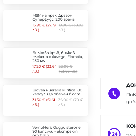
MSM на прах, Драгон
Суперфудс, 200 грама
13.90 € (27.19
19.90 € (38.92
лв.)
лв.)
Билкова кръв, билков
елексир с желязо, Floradix,
250 мл
17.20 € (33.64
22.00 €
лв.)
(43.03 лв.)
ДО
Biovea Pueraria Mirifica 100
капсули за обемен бюст
Пов
31.50 € (61.61
36.00 € (70.41
доб
лв.)
лв.)
КО
VemoHerb Guggulsterone
90 капсули - екстракт
24-
от Гугул