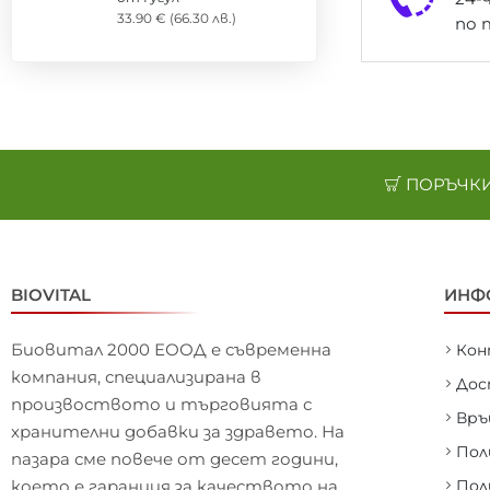
33.90 € (66.30 лв.)
по 
ПОРЪЧКИ 
BIOVITAL
ИНФ
Биовитал 2000 ЕООД е съвременна
Ко
компания, специализирана в
Дос
произвоството и търговията с
Връ
хранителни добавки за здравето. На
Пол
пазара сме повече от десет години,
което е гаранция за качеството на
Пол