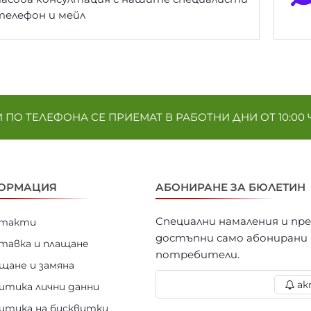
телефон и мейл
ПО ТЕЛЕФОНА СЕ ПРИЕМАТ В РАБОТНИ ДНИ ОТ 10:00 Ч. 
ОРМАЦИЯ
АБОНИРАНЕ ЗА БЮЛЕТИН
Специални намаления и пр
нтакти
достъпни само абонирани
тавка и плащане
потребители.
щане и замяна
ак
итика лични данни
итика на бисквитки