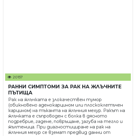
20157
РАННИ СИМПТОМИ ЗА РАК НА ЖЛЪЧНИТЕ
ПЪТИЩА
Рак на жлъчката е злокачествен тумор
(обикновено аденокарцином или плоскоклетъчен
карцином) на тъканта на жлъчния мехур. Ракът на
жлъчката е съпроводен с болка в дясното
подребрие, гадене, повръщане, загуба на тегло и
жълтеница. При диагностициране на рак на
жлъчния мехур се вземат предвид данни от