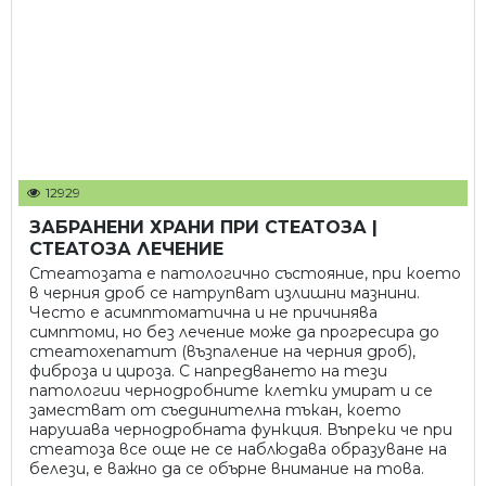
12929
ЗАБРАНЕНИ ХРАНИ ПРИ СТЕАТОЗА |
СТЕАТОЗА ЛЕЧЕНИЕ
Стеатозата е патологично състояние, при което
в черния дроб се натрупват излишни мазнини.
Често е асимптоматична и не причинява
симптоми, но без лечение може да прогресира до
стеатохепатит (възпаление на черния дроб),
фиброза и цироза. С напредването на тези
патологии чернодробните клетки умират и се
заместват от съединителна тъкан, което
нарушава чернодробната функция. Въпреки че при
стеатоза все още не се наблюдава образуване на
белези, е важно да се обърне внимание на това.