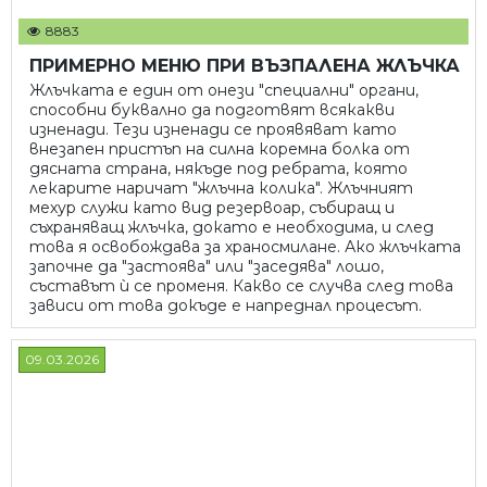
8883
ПРИМЕРНО МЕНЮ ПРИ ВЪЗПАЛЕНА ЖЛЪЧКА
Жлъчката е един от онези "специални" органи,
способни буквално да подготвят всякакви
изненади. Тези изненади се проявяват като
внезапен пристъп на силна коремна болка от
дясната страна, някъде под ребрата, която
лекарите наричат "жлъчна колика". Жлъчният
мехур служи като вид резервоар, събиращ и
съхраняващ жлъчка, докато е необходима, и след
това я освобождава за храносмилане. Ако жлъчката
започне да "застоява" или "заседява" лошо,
съставът ѝ се променя. Какво се случва след това
зависи от това докъде е напреднал процесът.
09.03.2026