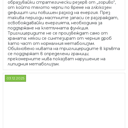
образувайки стратегически резерв от „гориво“,
от който тялото черпи по време на глюкозен
дефицит или повишен разход на енергия. През
такива периоди мастните запаси се разграждат,
освобождавайки енергията, необходима за
поддържане на клетъчната функция.
Триглицеридите не се произвеждат само от
храната: някои се синтезират от черния дроб
като част от нормалния метаболизъм.
Обикновено нивата на триглицеридите в кръвта
се поддържат в определени граници;
прекомерните нива показват нарушение на
липидния метаболизъм.
03.12.2025