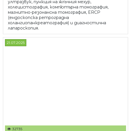
ултразвук, пункция на жлъчния мехур,
холецистография, компютърна томография,
магнитно-резонансна томография, ERCP
(ендоскопска ретроградна
холангиопанкреатография) и диагностична
лапароскопия.
21.07.2025
32735