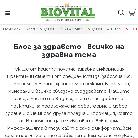
НАЧАЛО
БЛОГ ЗА ЗДРАВЕТО - ВСИЧКО НА ЗДРАВНА ТЕМА
ЧЕРЕ
Блог за здравето - всичко на
здравна тема
Тук ще откриете полезна здравна информация.
Практични съвети от специалисти за: заболявания,
симптоми, лечение, хранителни режими, витамини,
минерали и всичко свързано със здравето. Нашите
специалисти ще ви запознаят с най-добрите
практики за поддържане на добра форма и добро
здраве и още много друга полезна информация, която
ще Ви помогне да се чувствате във форма.
Информацията в този сайт е само с информативен
характер. За лечение се обърнете към вашия лекуващ