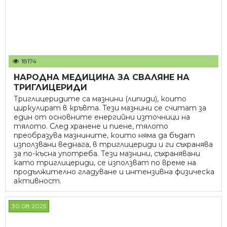
18174
НАРОДНА МЕДИЦИНА ЗА СВАЛЯНЕ НА
ТРИГЛИЦЕРИДИ
Триглицеридите са мазнини (липиди), които
циркулират в кръвта. Тези мазнини се считат за
един от основните енергийни източници на
тялото. След хранене и пиене, тялото
преобразува мазнините, които няма да бъдат
използвани веднага, в триглицериди и ги съхранява
за по-късна употреба. Тези мазнини, съхранявани
като триглицериди, се използват по време на
продължително гладуване и интензивна физическа
активност.
30.08.2025