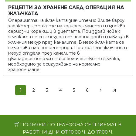
РЕЦЕПТИ ЗА ХРАНЕНЕ СЛЕД ОПЕРАЦИЯ НА
ЖЛЪЧКАТА
Операцията на жлъчката значително влияе върху
характеристиките на храносмилането и изисква
сериозни корекции в диетата. При здрав човек
жлъчката се синтезира от черния дроб и навлиза в
жлъчния мехур през каналите. В него жлъчката се
сгъстява или концентрира. При хранене жлъчният
мехур отделя през каналите в
дванадесетопръстника количеството жлъчка,
необходимо за осигуряване на нормално
храносмилане.
1
2
3
4
5
6
ПОРЪЧКИ ПО ТЕЛЕФОНА СЕ ПРИЕМАТ В
РАБОТНИ ДНИ ОТ 10:00 Ч. ДО 17:00 Ч.