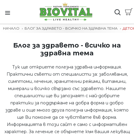
НАЧАЛО
БЛОГ ЗА ЗДРАВЕТО - ВСИЧКО НА ЗДРАВНА ТЕМА
ДЕТО
Блог за здравето - всичко на
здравна тема
Тук ще откриете полезна здравна информация.
Практични съвети от специалисти за: заболявания,
симптоми, лечение, хранителни режими, витамини,
минерали и всичко свързано със здравето. Нашите
специалисти ще ви запознаят с най-добрите
практики за поддържане на добра форма и добро
здраве и още много друга полезна информация, която
ще Ви помогне да се чувствате във форма.
Информацията в този сайт е само с информативен
характер. За лечение се обърнете към вашия лекуващ