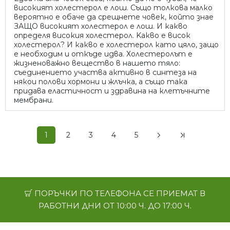
високият холестерол е лош. Също толкова малко
вероятно е обаче да срещнете човек, който знае
ЗАЩО високият холестерол е лош. И какво
определя високия холестерол. Kакво е висок
холестерол? И какво е холестерол като цяло, защо
е необходим и откъде идва. Холестеролът е
жизненоважно вещество в нашето тяло:
съединението участва активно в синтеза на
някои полови хормони и жлъчка, а също така
придава еластичност и здравина на клетъчните
мембрани.
1
2
3
4
5
ПОРЪЧКИ ПО ТЕЛЕФОНА СЕ ПРИЕМАТ В
РАБОТНИ ДНИ ОТ 10:00 Ч. ДО 17:00 Ч.