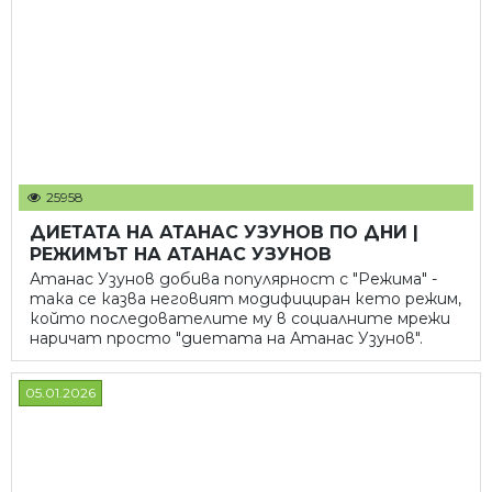
25958
ДИЕТАТА НА АТАНАС УЗУНОВ ПО ДНИ |
РЕЖИМЪТ НА АТАНАС УЗУНОВ
Атанас Узунов добива популярност с "Режима" -
така се казва неговият модифициран кето режим,
който последователите му в социалните мрежи
наричат просто "диетата на Атанас Узунов".
05.01.2026