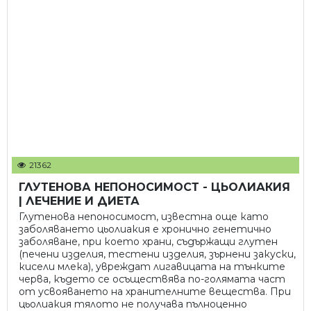
21362
ГЛУТЕНОВА НЕПОНОСИМОСТ - ЦЬОЛИАКИЯ
| ЛЕЧЕНИЕ И ДИЕТА
Глутенова непоносимост, известна още като
заболяването цьолиакия е хронично генетично
заболяване, при което храни, съдържащи глутен
(печени изделия, тестени изделия, зърнени закуски,
кисели млека), увреждат лигавицата на тънките
черва, където се осъществява по-голямата част
от усвояването на хранителните вещества. При
цьолиакия тялото не получава пълноценно