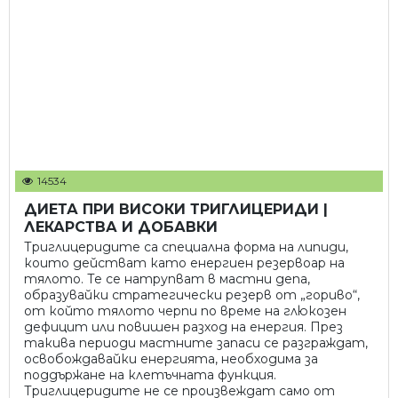
14534
ДИЕТА ПРИ ВИСОКИ ТРИГЛИЦЕРИДИ |
ЛЕКАРСТВА И ДОБАВКИ
Триглицеридите са специална форма на липиди,
които действат като енергиен резервоар на
тялото. Те се натрупват в мастни депа,
образувайки стратегически резерв от „гориво“,
от който тялото черпи по време на глюкозен
дефицит или повишен разход на енергия. През
такива периоди мастните запаси се разграждат,
освобождавайки енергията, необходима за
поддържане на клетъчната функция.
Триглицеридите не се произвеждат само от