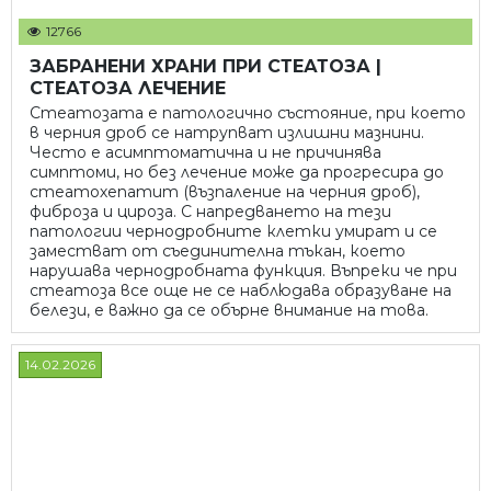
12766
ЗАБРАНЕНИ ХРАНИ ПРИ СТЕАТОЗА |
СТЕАТОЗА ЛЕЧЕНИЕ
Стеатозата е патологично състояние, при което
в черния дроб се натрупват излишни мазнини.
Често е асимптоматична и не причинява
симптоми, но без лечение може да прогресира до
стеатохепатит (възпаление на черния дроб),
фиброза и цироза. С напредването на тези
патологии чернодробните клетки умират и се
заместват от съединителна тъкан, което
нарушава чернодробната функция. Въпреки че при
стеатоза все още не се наблюдава образуване на
белези, е важно да се обърне внимание на това.
14.02.2026