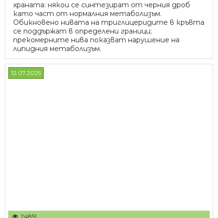
храната: някои се синтезират от черния дроб
като част от нормалния метаболизъм.
Обикновено нивата на триглицеридите в кръвта
се поддържат в определени граници;
прекомерните нива показват нарушение на
липидния метаболизъм.
12.07.2025
24851