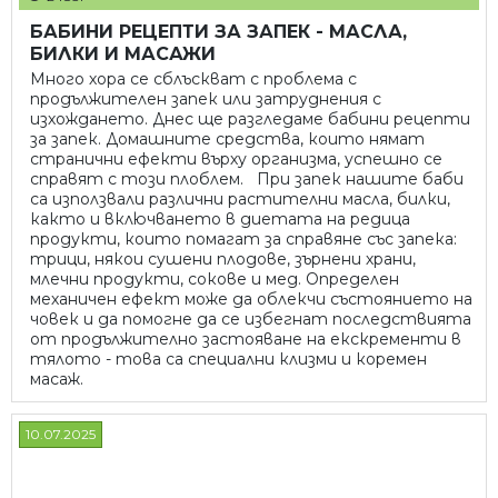
БАБИНИ РЕЦЕПТИ ЗА ЗАПЕК - МАСЛА,
БИЛКИ И МАСАЖИ
Много хора се сблъскват с проблема с
продължителен запек или затруднения с
изхождането. Днес ще разгледаме бабини рецепти
за запек. Домашните средства, които нямат
странични ефекти върху организма, успешно се
справят с този плоблем. При запек нашите баби
са използвали различни растителни масла, билки,
както и включването в диетата на редица
продукти, които помагат за справяне със запека:
трици, някои сушени плодове, зърнени храни,
млечни продукти, сокове и мед. Определен
механичен ефект може да облекчи състоянието на
човек и да помогне да се избегнат последствията
от продължително застояване на екскременти в
тялото - това са специални клизми и коремен
масаж.
10.07.2025