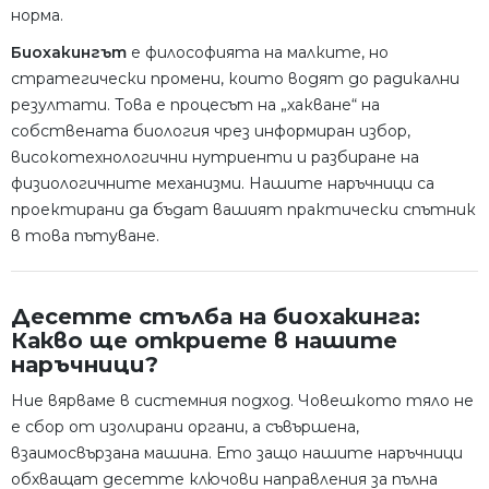
норма.
Биохакингът
е философията на малките, но
стратегически промени, които водят до радикални
резултати. Това е процесът на „хакване“ на
собствената биология чрез информиран избор,
високотехнологични нутриенти и разбиране на
физиологичните механизми. Нашите наръчници са
проектирани да бъдат вашият практически спътник
в това пътуване.
Десетте стълба на биохакинга:
Какво ще откриете в нашите
наръчници?
Ние вярваме в системния подход. Човешкото тяло не
е сбор от изолирани органи, а съвършена,
взаимосвързана машина. Ето защо нашите наръчници
обхващат десетте ключови направления за пълна