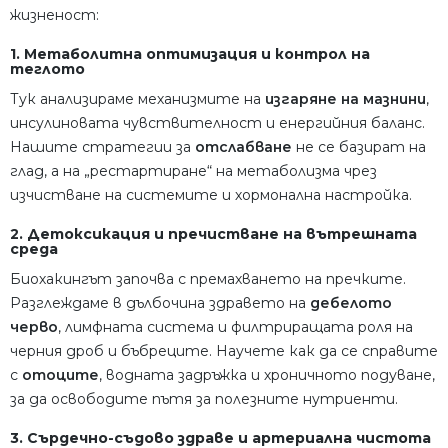
жизненост:
1. Метаболитна оптимизация и контрол на
теглото
Тук анализираме механизмите на
изгаряне на мазнини
,
инсулиновата чувствителност и енергийния баланс.
Нашите стратегии за
отслабване
не се базират на
глад, а на „рестартиране“ на метаболизма чрез
изчистване на системите и хормонална настройка.
2. Детоксикация и пречистване на вътрешната
среда
Биохакингът започва с премахването на пречките.
Разглеждаме в дълбочина здравето на
дебелото
черво
, лимфната система и филтриращата роля на
черния дроб и бъбреците. Научете как да се справите
с
отоците
, водната задръжка и хроничното подуване,
за да освободите пътя за полезните нутриенти.
3. Сърдечно-съдово здраве и артериална чистота