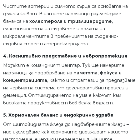
Чистите артерии и силното сърце са основата на
дългия живот. В нашите наръчници разглеждаме
баланса на
холестерола и триглицеридите
,
еластичността на съдовете и ролята на
микроелементите в превенцията на сърдечно-
съдовия стрес и атеросклерозата.
4. Когнитивно представяне и невропротекция
Мозъкът е командният център. Тук ще намерите
наръчници за подобряване на
паметта, фокуса и
концентрацията
, както и стратегии за предпазване
на нервната система от дегенеративни процеси и
деменция. Оптимизирането на ума е ключът към
високата продуктивност във всяка възраст.
5. Хормонален баланс и ендокринно здраве
От щитовидната жлеза до надбъбречните жлези –
ние изследваме как хормоните дирижират нашето
настроение, енергия и регенерация. Нашите