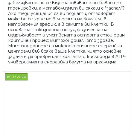
забелязвате, че се възстановявате по-бавно от
тренировки, а метаболизмът ви сякаш е "заспал"?
Ако тези усещания са ви познати, отговорът
може би се крие не в липсата на воля или в
натоварения график, а в самите ви клетки. В
основата на жизнения тонус, физическата
издръжливост и умствената острота стои един
критичен процес: митохондриалното здраве.
Митохондриите са микроскопичните енергийни
централи във всяка ваша клетка, чиято основна
задача е да превръщат храната и кислорода в ATP-
универсалната енергийна валута на организма.
18.07.2026