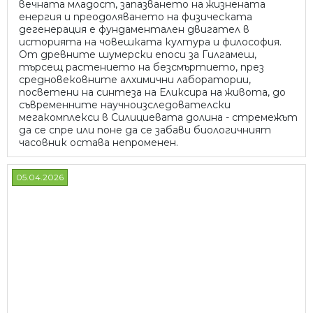
вечната младост, запазването на жизнената
енергия и преодоляването на физическата
дегенерация е фундаментален двигател в
историята на човешката култура и философия.
От древните шумерски епоси за Гилгамеш,
търсещ растението на безсмъртието, през
средновековните алхимични лаборатории,
посветени на синтеза на Еликсира на живота, до
съвременните научноизследователски
мегакомплекси в Силициевата долина - стремежът
да се спре или поне да се забави биологичният
часовник остава непроменен.
05.04.2026