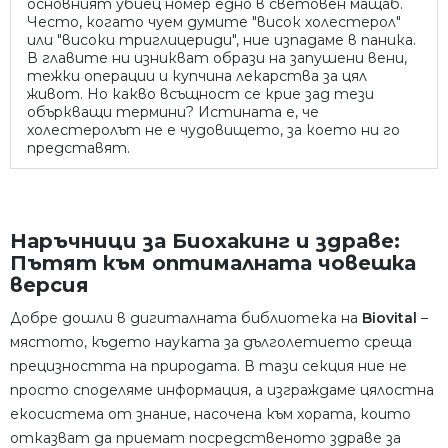
основният убиец номер едно в световен мащаб.
Често, когато чуем думите "висок холестерол"
или "високи триглицериди", ние изпадаме в паника.
В главите ни изникват образи на запушени вени,
тежки операции и купчина лекарства за цял
живот. Но какво всъщност се крие зад тези
объркващи термини? Истината е, че
холестеролът не е чудовището, за което ни го
представят.
Наръчници за Биохакинг и здраве:
Пътят към оптималната човешка
версия
Добре дошли в дигиталната библиотека на
Biovital
–
мястото, където науката за дълголетието среща
прецизността на природата. В тази секция ние не
просто споделяме информация, а изграждаме цялостна
екосистема от знание, насочена към хората, които
отказват да приемат посредственото здраве за