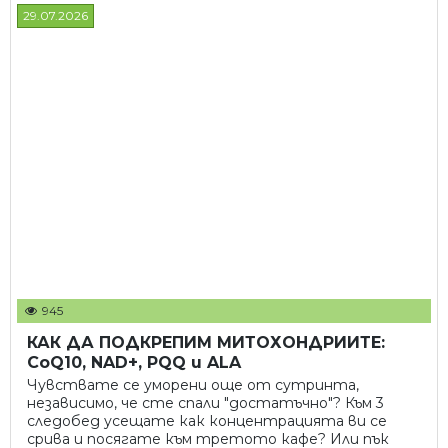
29.07.2026
945
КАК ДА ПОДКРЕПИМ МИТОХОНДРИИТЕ:
CoQ10, NAD+, PQQ и ALA
Чувствате се уморени още от сутринта,
независимо, че сте спали "достатъчно"? Към 3
следобед усещате как концентрацията ви се
срива и посягате към третото кафе? Или пък