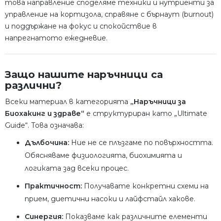
това направление споделяме техники и нутриенти за
управление на кортизола, справяне с бърнаут (burnout)
и поддържане на фокус и спокойствие в
напрегнатото ежедневие.
Защо нашите наръчници са
различни?
Всеки материал в категорията
„Наръчници за
Биохакинг и здраве“
е структуриран като „Ultimate
Guide“. Това означава:
Дълбочина:
Ние не се плъзгаме по повърхността.
Обясняваме физиологията, биохимията и
логиката зад всеки процес.
Практичност:
Получавате конкретни схеми на
прием, диетични насоки и лайфстайл хакове.
Синергия:
Показваме как различните елементи