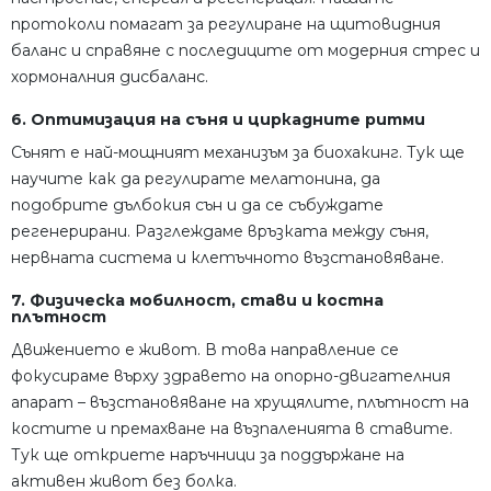
протоколи помагат за регулиране на щитовидния
баланс и справяне с последиците от модерния стрес и
хормоналния дисбаланс.
6. Оптимизация на съня и циркадните ритми
Сънят е най-мощният механизъм за биохакинг. Тук ще
научите как да регулирате мелатонина, да
подобрите дълбокия сън и да се събуждате
регенерирани. Разглеждаме връзката между съня,
нервната система и клетъчното възстановяване.
7. Физическа мобилност, стави и костна
плътност
Движението е живот. В това направление се
фокусираме върху здравето на опорно-двигателния
апарат – възстановяване на хрущялите, плътност на
костите и премахване на възпаленията в ставите.
Тук ще откриете наръчници за поддържане на
активен живот без болка.