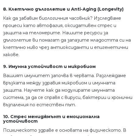
8. Клетъчно дълголетие и Anti-Aging (Longevity)
Как да забавим биологичния часовник? Изследваме
процеси като автофагия, оксидативен стрес и
защита на теломерите. Нашите ресурси за
дълголетие ви помагат да запазите младостта си на
клетъчно ниво чрез антиоксиданти и епигенетични
хакове.
9. Имунна устойчивост и микробиом
Вашият имунитет започва в червата. Разглеждаме
връзката между здравия микробиом и имунната
защита. Научете как да модулирате имунната
система, за да се справя с вируси, бактерии и хронични
възпаления по естествен път.
10. Стрес мениджмънт и емоционална
устойчивост
Психическото здраве е основата на физическото. В