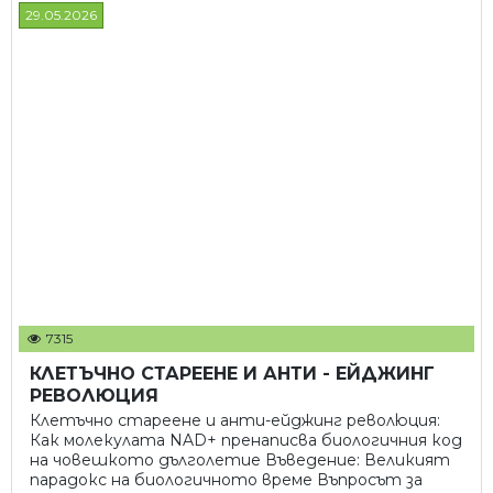
29.05.2026
7315
КЛЕТЪЧНО СТАРЕЕНЕ И АНТИ - ЕЙДЖИНГ
РЕВОЛЮЦИЯ
Клетъчно стареене и анти-ейджинг революция:
Как молекулата NAD+ пренаписва биологичния код
на човешкото дълголетие Въведение: Великият
парадокс на биологичното време Въпросът за