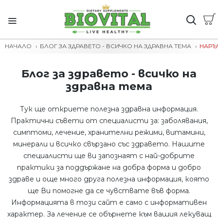
НАЧАЛО
БЛОГ ЗА ЗДРАВЕТО - ВСИЧКО НА ЗДРАВНА ТЕМА
НАРЪ
Блог за здравето - всичко на
здравна тема
Тук ще откриете полезна здравна информация.
Практични съвети от специалисти за: заболявания,
симптоми, лечение, хранителни режими, витамини,
минерали и всичко свързано със здравето. Нашите
специалисти ще ви запознаят с най-добрите
практики за поддържане на добра форма и добро
здраве и още много друга полезна информация, която
ще Ви помогне да се чувствате във форма.
Информацията в този сайт е само с информативен
характер. За лечение се обърнете към вашия лекуващ