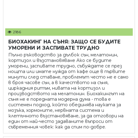
2186
БИОХАКИНГ НА СЪНЯ: ЗАЩО СЕ БУДИТЕ
УМОРЕНИ И ЗАСПИВАТЕ ТРУДНО
Пълно ръководство за дълбок сън, мелатонин,
кортизол и възстановяване Ако се будите
уморени, заспивате трудно, събуждате се през
нощта или имате нужда от кафе още в първите
минути след ставане, проблемът често не е само
в броя часове сън, а в качеството на съня,
циркадния ритъм, нивата на кортизол и
производството на мелатонин. Биохакингът на
съня не е поредната модерна дума - това е
системен подход, който обединява науката за
мозъка, хормоните, нервната система и
клетъчното възстановяване, за да отговори на
един от най-често задаваните въпроси от
съвременния човек: как да спим по-добре.