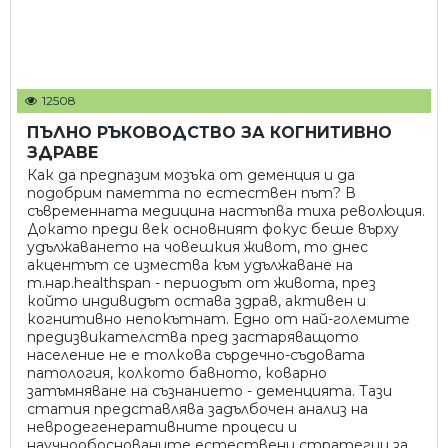
12508
ПЪЛНО РЪКОВОДСТВО ЗА КОГНИТИВНО
ЗДРАВЕ
Как да предпазим мозъка от деменция и да
подобрим паметта по естествен път? В
съвременната медицина настъпва тиха революция.
Докато преди век основният фокус беше върху
удължаването на човешкия живот, то днес
акцентът се измества към удължаване на
т.нар.healthspan - периодът от живота, през
който индивидът остава здрав, активен и
когнитивно непокътнат. Едно от най-големите
предизвикателства пред застаряващото
население не е толкова сърдечно-съдовата
патология, колкото бавното, коварно
затъмняване на съзнанието - деменцията. Тази
статия представлява задълбочен анализ на
невродегенеративните процеси и
научнообоснованите естествени стратегии за