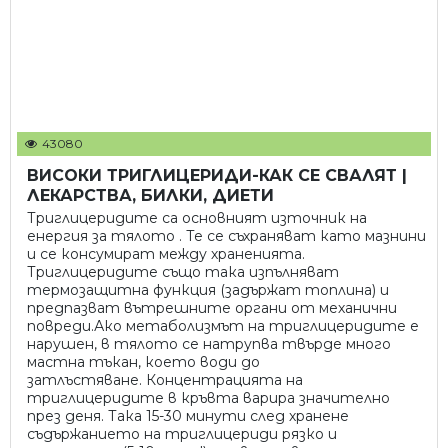
43080
ВИСОКИ ТРИГЛИЦЕРИДИ-КАК СЕ СВАЛЯТ |
ЛЕКАРСТВА, БИЛКИ, ДИЕТИ
Триглицеридите са основният източник на
енергия за тялото . Те се съхраняват като мазнини
и се консумират между храненията.
Триглицеридите също така изпълняват
термозащитна функция (задържат топлина) и
предпазват вътрешните органи от механични
повреди.Ако метаболизмът на триглицеридите е
нарушен, в тялото се натрупва твърде много
мастна тъкан, което води до
затлъстяване. Концентрацията на
триглицеридите в кръвта варира значително
през деня. Така 15-30 минути след хранене
съдържанието на триглицериди рязко и