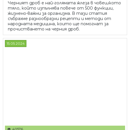
Черният дроб е най-голямата жлеза в човешкото
тяло, който изпълнява повече от 500 функции,
жизнено-важни за организма. В тази статия
събрахме разнообразни рецепти и методи от
народната медицина, които ще помогнат за
прочистването на черния дроб.
15.05.2024
40576