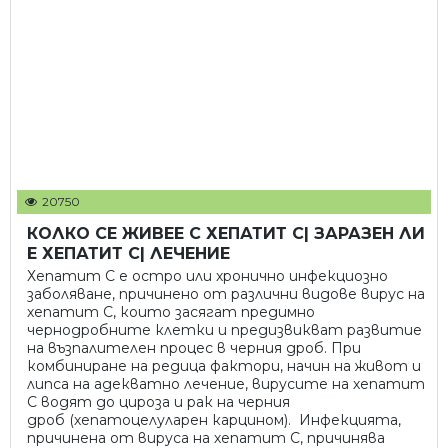
20750
КОЛКО СЕ ЖИВЕЕ С ХЕПАТИТ С| ЗАРАЗЕН ЛИ
Е ХЕПАТИТ С| ЛЕЧЕНИЕ
Хепатит С е остро или хронично инфекциозно
заболяване, причинено от различни видове вирус на
хепатит С, които засягат предимно
чернодробните клетки и предизвикват развитие
на възпалителен процес в черния дроб. При
комбиниране на редица фактори, начин на живот и
липса на адекватно лечение, вирусите на хепатит
С водят до цироза и рак на черния
дроб (хепатоцелуларен карцином). Инфекцията,
причинена от вируса на хепатит С, причинява