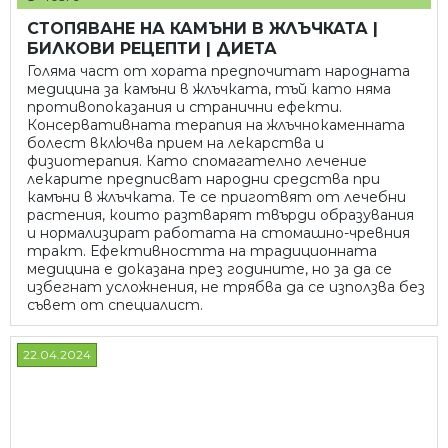
СТОПЯВАНЕ НА КАМЪНИ В ЖЛЪЧКАТА |
БИЛКОВИ РЕЦЕПТИ | ДИЕТА
Голяма част от хората предпочитат народната
медицина за камъни в жлъчката, тъй като няма
противопоказания и странични ефекти.
Консервативната терапия на жлъчнокаменната
болест включва прием на лекарства и
физиотерапия. Като спомагателно лечение
лекарите предписват народни средства при
камъни в жлъчката. Те се приготвят от лечебни
растения, които разтварят твърди образувания
и нормализират работата на стомашно-чревния
тракт. Ефективността на традиционната
медицина е доказана през годините, но за да се
избегнат усложнения, не трябва да се използва без
съвет от специалист.
22.04.2024