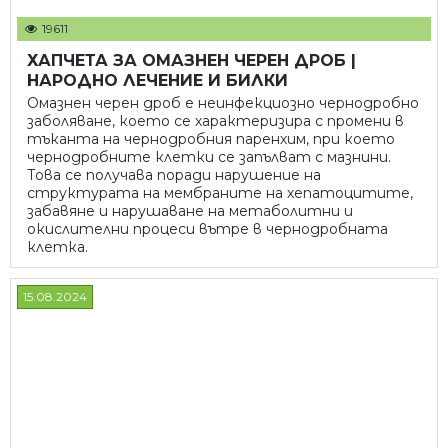
19611
ХАПЧЕТА ЗА ОМАЗНЕН ЧЕРЕН ДРОБ |
НАРОДНО ЛЕЧЕНИЕ И БИЛКИ
Омазнен черен дроб е неинфекциозно чернодробно
заболяване, което се характеризира с промени в
тъканта на чернодробния паренхим, при което
чернодробните клетки се запълват с мазнини.
Това се получава поради нарушение на
структурата на мембраните на хепатоцитите,
забавяне и нарушаване на метаболитни и
окислителни процеси вътре в чернодробната
клетка.
15.08.2024