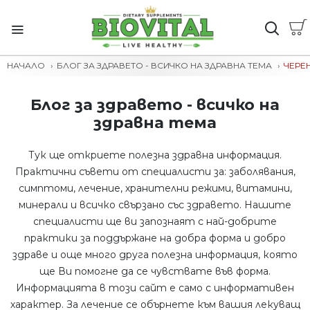
НАЧАЛО
БЛОГ ЗА ЗДРАВЕТО - ВСИЧКО НА ЗДРАВНА ТЕМА
ЧЕРЕ
Блог за здравето - всичко на
здравна тема
Тук ще откриете полезна здравна информация.
Практични съвети от специалисти за: заболявания,
симптоми, лечение, хранителни режими, витамини,
минерали и всичко свързано със здравето. Нашите
специалисти ще ви запознаят с най-добрите
практики за поддържане на добра форма и добро
здраве и още много друга полезна информация, която
ще Ви помогне да се чувствате във форма.
Информацията в този сайт е само с информативен
характер. За лечение се обърнете към вашия лекуващ