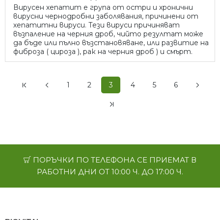
Вирусен хепатит е група от остри и хронични
вирусни чернодробни заболявания, причинени от
хепатитни вируси. Тези вируси причиняват
възпаление на черния дроб, чийто резултат може
да бъде или пълно възстановяване, или развитие на
фиброза ( цироза ), рак на черния дроб ) и смърт.
1
2
3
4
5
6
ПОРЪЧКИ ПО ТЕЛЕФОНА СЕ ПРИЕМАТ В
РАБОТНИ ДНИ ОТ 10:00 Ч. ДО 17:00 Ч.