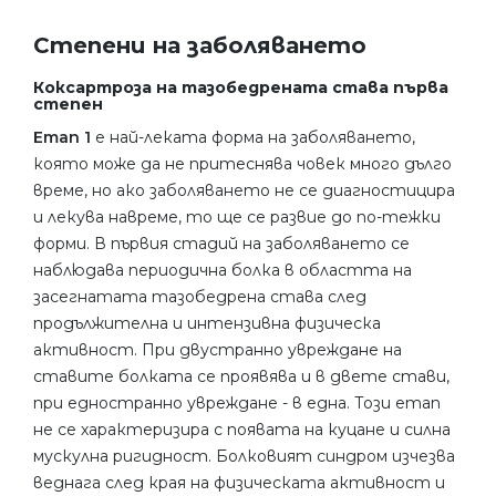
Степени на заболяването
Коксартроза на тазобедрената става първа
степен
Етап 1
е най-леката форма на заболяването,
която може да не притеснява човек много дълго
време, но ако заболяването не се диагностицира
и лекува навреме, то ще се развие до по-тежки
форми. В първия стадий на заболяването се
наблюдава периодична болка в областта на
засегнатата тазобедрена става след
продължителна и интензивна физическа
активност. При двустранно увреждане на
ставите болката се проявява и в двете стави,
при едностранно увреждане - в една. Този етап
не се характеризира с появата на куцане и силна
мускулна ригидност. Болковият синдром изчезва
веднага след края на физическата активност и