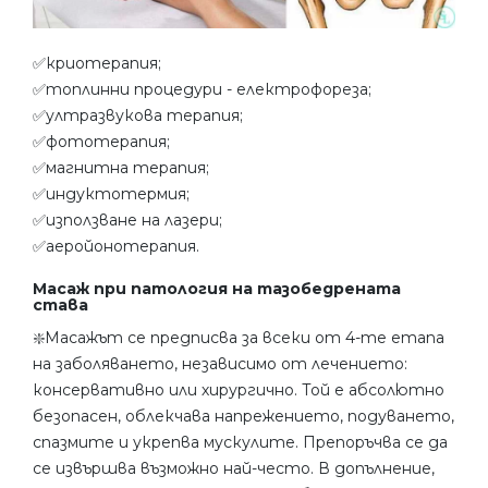
✅криотерапия;
✅топлинни процедури - електрофореза;
✅ултразвукова терапия;
✅фототерапия;
✅магнитна терапия;
✅индуктотермия;
✅използване на лазери;
✅аеройонотерапия.
Масаж при патология на тазобедрената
става
❇️Масажът се предписва за всеки от 4-те етапа
на заболяването, независимо от лечението:
консервативно или хирургично. Той е абсолютно
безопасен, облекчава напрежението, подуването,
спазмите и укрепва мускулите. Препоръчва се да
се извършва възможно най-често. В допълнение,