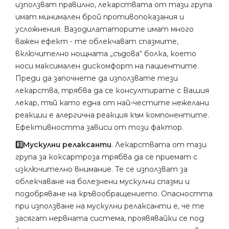
използват правилно, лекарствата от тази група
имат минимален брой противопоказания и
усложнения. Вазодилататорите имат много
важен ефект - те облекчават спазмите,
включително нощната „съдова“ болка, което
носи максимален дискомфорт на пациентите.
Преди да започнете да използвате тези
лекарства, трябва да се консултирате с Вашия
лекар, тъй като една от най-честите нежелани
реакции е алергична реакция към компонентите.
Ефективността зависи от този фактор.
3️⃣Мускулни релаксанти
. Лекарствата от тази
група за коксартроза трябва да се приемат с
изключително внимание. Те се използват за
облекчаване на болезнени мускулни спазми и
подобряване на кръвообращението. Опасността
при използване на мускулни релаксанти е, че те
засягат нервната система, проявявайки се под