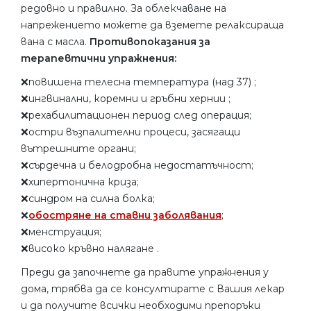
редовно и правилно. За облекчаване на
напрежението можете да вземете релаксираща
вана с масла.
Противопоказания за
терапевтични упражнения:
❌повишена телесна температура (над 37) ;
❌ингвинални, коремни и гръбни хернии ;
❌рехабилитационен период след операция;
❌остри възпалителни процеси, засягащи
вътрешните органи;
❌сърдечна и белодробна недостатъчност;
❌хипертонична криза;
❌синдром на силна болка;
❌
обостряне на ставни заболявания
;
❌менструация;
❌високо кръвно налягане .
Преди да започнете да правите упражнения у
дома, трябва да се консултирате с Вашия лекар
и да получите всички необходими препоръки