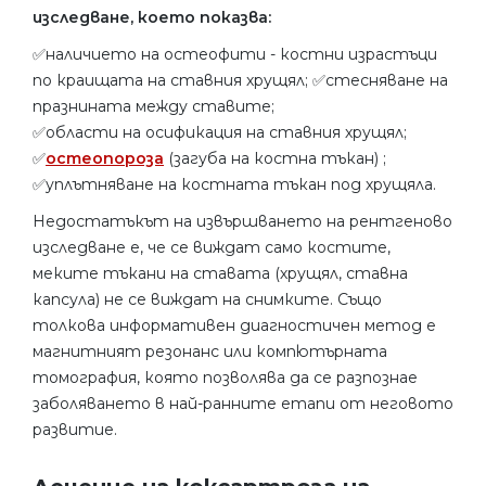
изследване, което показва:
✅наличието на остеофити - костни израстъци
по краищата на ставния хрущял; ✅стесняване на
празнината между ставите;
✅области на осификация на ставния хрущял;
✅
остеопороза
(загуба на костна тъкан) ;
✅уплътняване на костната тъкан под хрущяла.
Недостатъкът на извършването на рентгеново
изследване е, че се виждат само костите,
меките тъкани на ставата (хрущял, ставна
капсула) не се виждат на снимките. Също
толкова информативен диагностичен метод е
магнитният резонанс или компютърната
томография, която позволява да се разпознае
заболяването в най-ранните етапи от неговото
развитие.