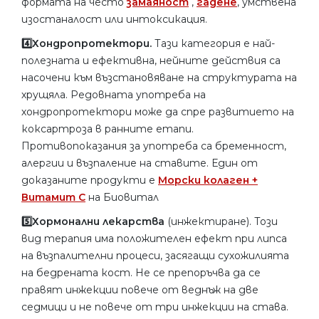
формата на често
замаяност
,
гадене
, умствена
изостаналост или интоксикация.
4️⃣Хондропротектори.
Тази категория е най-
полезната и ефективна, нейните действия са
насочени към възстановяване на структурата на
хрущяла. Редовната употреба на
хондропротектори може да спре развитието на
коксартроза в ранните етапи.
Противопоказания за употреба са бременност,
алергии и възпаление на ставите. Един от
доказаните продукти е
Морски колаген +
Витамит С
на Биовитал
5️⃣Хормонални лекарства
(инжектиране). Този
вид терапия има положителен ефект при липса
на възпалителни процеси, засягащи сухожилията
на бедрената кост. Не се препоръчва да се
правят инжекции повече от веднъж на две
седмици и не повече от три инжекции на става.