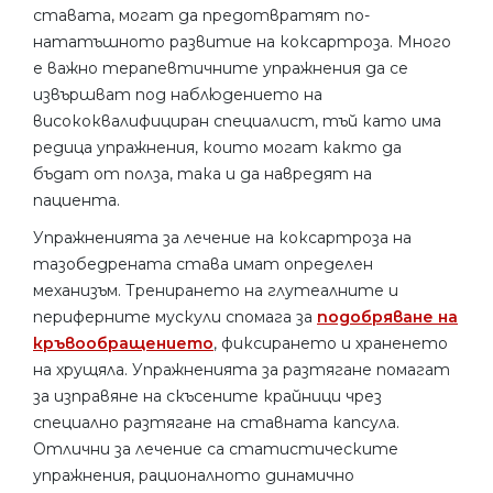
ставата, могат да предотвратят по-
нататъшното развитие на коксартроза. Много
е важно терапевтичните упражнения да се
извършват под наблюдението на
висококвалифициран специалист, тъй като има
редица упражнения, които могат както да
бъдат от полза, така и да навредят на
пациента.
Упражненията за лечение на коксартроза на
тазобедрената става имат определен
механизъм. Тренирането на глутеалните и
периферните мускули спомага за
подобряване на
кръвообращението
, фиксирането и храненето
на хрущяла. Упражненията за разтягане помагат
за изправяне на скъсените крайници чрез
специално разтягане на ставната капсула.
Отлични за лечение са статистическите
упражнения, рационалното динамично