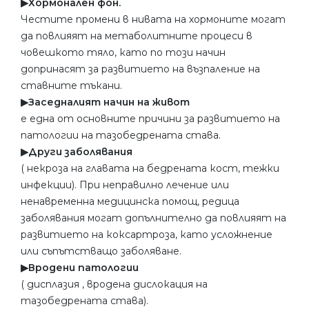
▶︎Хормонален фон.
Честите промени в нивата на хормоните могат
да повлияят на метаболитните процеси в
човешкото тяло, като по този начин
допринасят за развитието на възпаление на
ставните тъкани.
▶︎Заседналият начин на живот
е една от основните причини за развитието на
патологии на тазобедрената става.
▶︎Други заболявания
( некроза на главата на бедрената кост, тежки
инфекции). При неправилно лечение или
ненавременна медицинска помощ, редица
заболявания могат допълнително да повлияят на
развитието на коксартроза, като усложнение
или съпътстващо заболяване.
▶︎Вродени патологии
( дисплазия , вродена дислокация на
тазобедрената става).