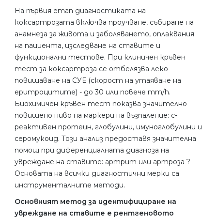
На първия етап диагностиката на
коксартрозата включва проучване, събиране на
анамнеза за живота и заболяването, оплаквания
на пациента, изследване на ставите и
функционални тестове. При клиничен кръвен
тест за коксартроза се отбелязва леко
повишаване на СУЕ (скорост на утаяване на
еритроцитите) - до 30 или повече mm/h.
Биохимичен кръвен тест показва значително
повишено ниво на маркери на възпаление: c-
реактивен протеин, глобулини, имуноглобулини и
серомукоид. Този анализ предоставя значителна
помощ при диференциалната диагноза на
увреждане на ставите: артрит или артроза ?
Основата на всички диагностични мерки са
инструменталните методи.
Основният метод за идентифициране на
увреждане на ставите е рентгеновото