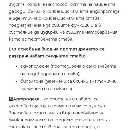
възстановяване на способността на пациента
да ходи. Външно конвенционалната ендопротеза
е идентична с конвенционалната става,
предназначена е за същите функции и е в
състояние да издържи на същите натоварвания
като естествената става.
Въз основа на вида на протезирането се
разграничават следните стави:
еднополюсна (протезирана е само главата
на тазобедрената става);
биполярна (заменени са всички анатомични
елементи на ставата).
2️⃣Артродеза
- костите на ставата се
закрепват заедно с помощта на специални
винтове и пластини за възстановяване на
функционалността. Недостатъкът на тази
техника е, че ставата, както и преди, е