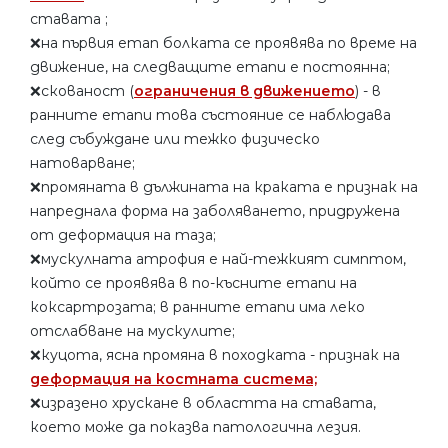
ставата ;
❌на първия етап болката се проявява по време на
движение, на следващите етапи е постоянна;
❌скованост (
ограничения в движението
) - в
ранните етапи това състояние се наблюдава
след събуждане или тежко физическо
натоварване;
❌промяната в дължината на краката е признак на
напреднала форма на заболяването, придружена
от деформация на таза;
❌мускулната атрофия е най-тежкият симптом,
който се проявява в по-късните етапи на
коксартрозата; в ранните етапи има леко
отслабване на мускулите;
❌куцота, ясна промяна в походката - признак на
деформация на костната система;
❌изразено хрускане в областта на ставата,
което може да показва патологична лезия.