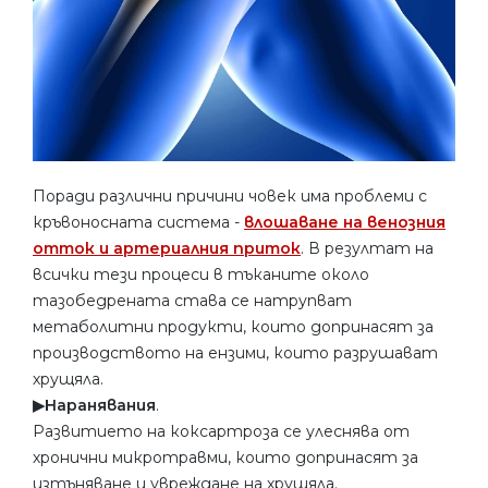
Поради различни причини човек има проблеми с
кръвоносната система -
влошаване на венозния
отток и артериалния приток
. В резултат на
всички тези процеси в тъканите около
тазобедрената става се натрупват
метаболитни продукти, които допринасят за
производството на ензими, които разрушават
хрущяла.
▶︎Наранявания
.
Развитието на коксартроза се улеснява от
хронични микротравми, които допринасят за
изтъняване и увреждане на хрущяла.