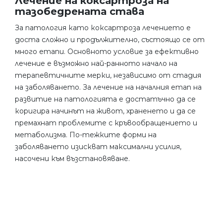
Лечение на коксартроза на
тазобедрената става
За патология като коксартроза лечението е
доста сложно и продължително, състоящо се от
много етапи. Основното условие за ефективно
лечение е възможно най-ранното начало на
терапевтичните мерки, независимо от стадия
на заболяването. За лечение на началния етап на
развитие на патологията е достатъчно да се
коригира начинът на живот, храненето и да се
премахнат проблемите с кръвообращението и
метаболизма. По-тежките форми на
заболяването изискват максимални усилия,
насочени към възстановяване.