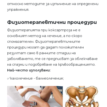
относно методите за изпълнение на определени
упражнения.
Физиотерапевтични процедури
Физиотерапията при коксартроза не е
основният метод на лечение, а по-скоро
спомагателен. Физиотерапевтичните
процедури могат да дадат положителен
резултат само в ранните стадии на
заболяването, те се предписват за облекчаване
на спазми и подобряване на кръвообращението.
Най-често използвани:
✅калолечение - балнеолечение;