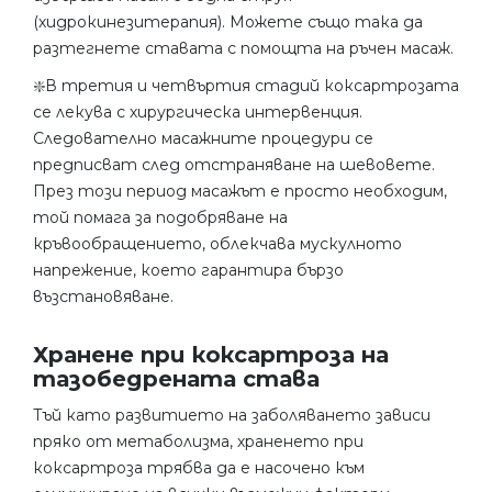
(хидрокинезитерапия). Можете също така да
разтегнете ставата с помощта на ръчен масаж.
❇️В третия и четвъртия стадий коксартрозата
се лекува с хирургическа интервенция.
Следователно масажните процедури се
предписват след отстраняване на шевовете.
През този период масажът е просто необходим,
той помага за подобряване на
кръвообращението, облекчава мускулното
напрежение, което гарантира бързо
възстановяване.
Хранене при коксартроза на
тазобедрената става
Тъй като развитието на заболяването зависи
пряко от метаболизма, храненето при
коксартроза трябва да е насочено към