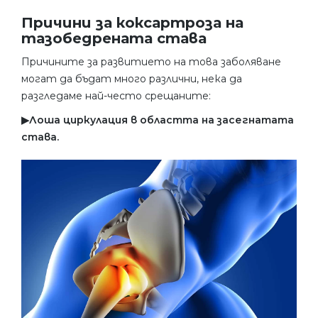
Причини за коксартроза на
тазобедрената става
Причините за развитието на това заболяване
могат да бъдат много различни, нека да
разгледаме най-често срещаните:
▶︎Лоша циркулация
в областта на засегнатата
става.