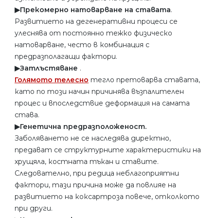
▶︎Прекомерно натоварване на ставата
.
Развитието на дегенеративни процеси се
улеснява от постоянно тежко физическо
натоварване, често в комбинация с
предразполагащи фактори.
▶︎Затлъстяване
.
Голямото телесно
тегло претоварва ставата,
като по този начин причинява възпалителен
процес и впоследствие деформация на самата
става.
▶︎Генетична предразположеност.
Заболяването не се наследява директно,
предават се структурните характеристики на
хрущяла, костната тъкан и ставите.
Следователно, при редица неблагоприятни
фактори, тази причина може да повлияе на
развитието на коксартроза повече, отколкото
при други.