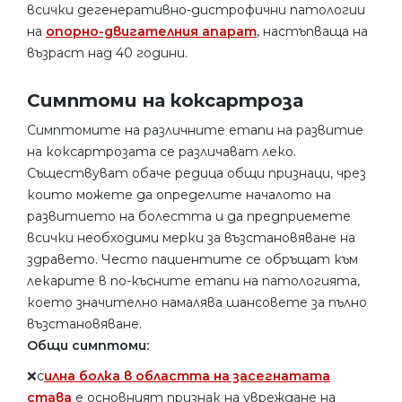
всички дегенеративно-дистрофични патологии
на
опорно-двигателния апарат
, настъпваща на
възраст над 40 години.
Симптоми на коксартроза
Симптомите на различните етапи на развитие
на коксартрозата се различават леко.
Съществуват обаче редица общи признаци, чрез
които можете да определите началото на
развитието на болестта и да предприемете
всички необходими мерки за възстановяване на
здравето. Често пациентите се обръщат към
лекарите в по-късните етапи на патологията,
което значително намалява шансовете за пълно
възстановяване.
Общи симптоми:
❌с
илна болка в областта на засегнатата
става
е основният признак на увреждане на