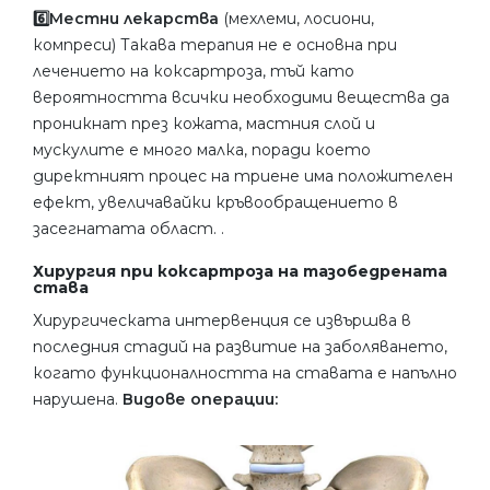
6️⃣Местни лекарства
(мехлеми, лосиони,
компреси) Такава терапия не е основна при
лечението на коксартроза, тъй като
вероятността всички необходими вещества да
проникнат през кожата, мастния слой и
мускулите е много малка, поради което
директният процес на триене има положителен
ефект, увеличавайки кръвообращението в
засегнатата област. .
Хирургия при коксартроза на тазобедрената
става
Хирургическата интервенция се извършва в
последния стадий на развитие на заболяването,
когато функционалността на ставата е напълно
нарушена.
Видове операции: