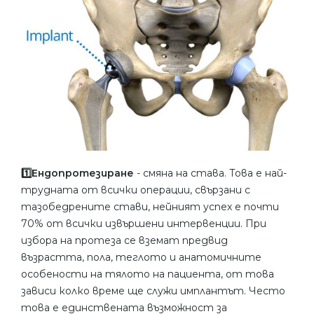
1️⃣Ендопротезиране
- смяна на става. Това е най-
трудната от всички операции, свързани с
тазобедрените стави, нейният успех е почти
70% от всички извършени интервенции. При
избора на протеза се вземат предвид
възрастта, пола, теглото и анатомичните
особености на тялото на пациента, от това
зависи колко време ще служи имплантът. Често
това е единствената възможност за