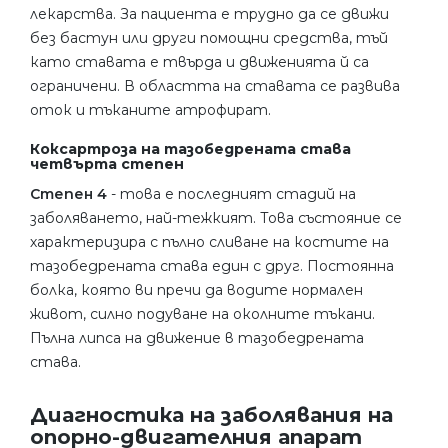
лекарства. За пациента е трудно да се движи
без бастун или други помощни средства, тъй
като ставата е твърда и движенията й са
ограничени. В областта на ставата се развива
оток и тъканите атрофират.
Коксартроза на тазобедрената става
четвърта степен
Степен 4
- това е последният стадий на
заболяването, най-тежкият. Това състояние се
характеризира с пълно сливане на костите на
тазобедрената става един с друг. Постоянна
болка, която ви пречи да водите нормален
живот, силно подуване на околните тъкани.
Пълна липса на движение в тазобедрената
става.
Диагностика на заболявания на
опорно-двигателния апарат