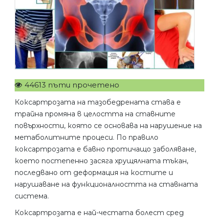
44613 пъти прочетено
Коксартрозата на тазобедрената става е
трайна промяна в целостта на ставните
повърхности, която се основава на нарушение на
метаболитните процеси. По правило
коксартрозата е бавно протичащо заболяване,
което постепенно засяга хрущялната тъкан,
последвано от деформация на костите и
нарушаване на функционалността на ставната
система.
Коксартрозата е най-честата болест сред