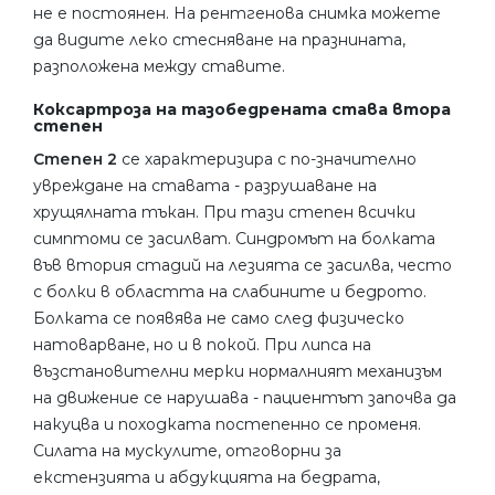
не е постоянен. На рентгенова снимка можете
да видите леко стесняване на празнината,
разположена между ставите.
Коксартроза на тазобедрената става втора
степен
Степен 2
се характеризира с по-значително
увреждане на ставата - разрушаване на
хрущялната тъкан. При тази степен всички
симптоми се засилват. Синдромът на болката
във втория стадий на лезията се засилва, често
с болки в областта на слабините и бедрото.
Болката се появява не само след физическо
натоварване, но и в покой. При липса на
възстановителни мерки нормалният механизъм
на движение се нарушава - пациентът започва да
накуцва и походката постепенно се променя.
Силата на мускулите, отговорни за
екстензията и абдукцията на бедрата,