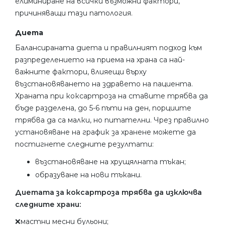
елиминиране на всички възможни фактори,
причиняващи тази патология.
Диета
Балансираната диета и правилният подход към
разпределението на приема на храна са най-
важните фактори, влияещи върху
възстановяването на здравето на пациента.
Храната при коксартроза на ставите трябва да
бъде разделена, до 5-6 пъти на ден, порциите
трябва да са малки, но питателни. Чрез правилно
установяване на график за хранене можете да
постигнете следните резултати:
възстановяване на хрущялната тъкан;
образуване на нови тъкани.
Диетата за коксартроза трябва да изключва
следните храни:
❌мастни месни бульони;