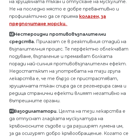
на хрущялната тъкан и отпускане на мускулите.
Не на последно място е добре превантивно и
профилактично да се приема
колаген, за
предпочитане морски.
1️⃣Нестероидни противовъзпалителни
средства.
Прилагат се в реактивния стадий на
възпалителния процес. Те перфектно облекчават
подуване, възпаление и премахват болката
поради най-силния противовъзпалителен ефект.
Недостатъкът на употребата на тази група
лекарства е, че те бързо се пристрастяват,
хрущялната тъкан спира да се регенерира сама и
редица странични ефекти влияят негативно на
вътрешните органи.
2️⃣Вазодилататори.
Целта на тези лекарства е
да отпуснат гладката мускулатура на
кръвоносните съдове и да разширят лумена им,
за да осигурят добро кръвообращение. Когато се