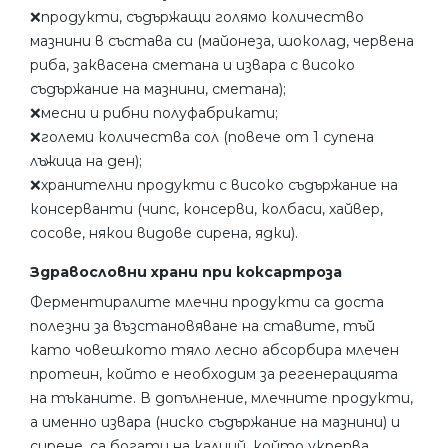
❌продукти, съдържащи голямо количество
мазнини в състава си (майонеза, шоколад, червена
риба, заквасена сметана и извара с високо
съдържание на мазнини, сметана);
❌месни и рибни полуфабрикати;
❌големи количества сол (повече от 1 супена
лъжица на ден);
❌хранителни продукти с високо съдържание на
консерванти (чипс, консерви, колбаси, хайвер,
сосове, някои видове сирена, ядки).
Здравословни храни при коксартроза
Ферментиралите млечни продукти са доста
полезни за възстановяване на ставите, тъй
като човешкото тяло лесно абсорбира млечен
протеин, който е необходим за регенерацията
на тъканите. В допълнение, млечните продукти,
а именно извара (ниско съдържание на мазнини) и
сирене, са богати на калций, който укрепва