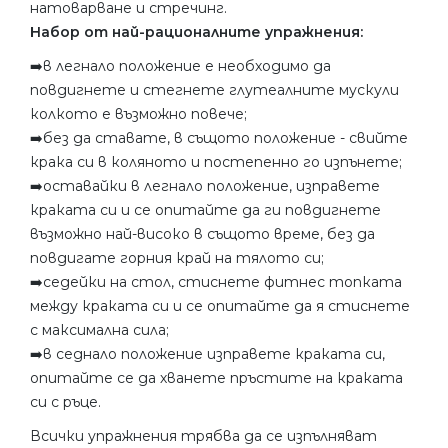
натоварване и стречинг.
Набор от най-рационалните упражнения:
➡️в легнало положение е необходимо да
повдигнете и стегнете глутеалните мускули
колкото е възможно повече;
➡️без да ставате, в същото положение - свийте
крака си в коляното и постепенно го изпънете;
➡️оставайки в легнало положение, изправете
краката си и се опитайте да ги повдигнете
възможно най-високо в същото време, без да
повдигате горния край на тялото си;
➡️седейки на стол, стиснете фитнес топката
между краката си и се опитайте да я стиснете
с максимална сила;
➡️в седнало положение изправете краката си,
опитайте се да хванете пръстите на краката
си с ръце.
Всички упражнения трябва да се изпълняват