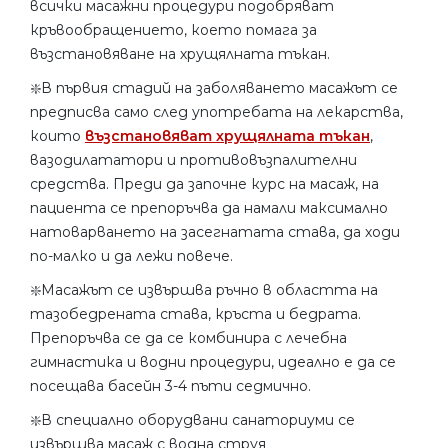
всички масажни процедури подобряват
кръвообращението, което помага за
възстановяване на хрущялната тъкан.
❇️В първия стадий на заболяването масажът се
предписва само след употребата на лекарства,
които
възстановяват хрущялната тъкан
,
вазодилататори и противовъзпалителни
средства. Преди да започне курс на масаж, на
пациента се препоръчва да намали максимално
натоварването на засегнатата става, да ходи
по-малко и да лежи повече.
❇️Масажът се извършва ръчно в областта на
тазобедрената става, кръста и бедрата.
Препоръчва се да се комбинира с лечебна
гимнастика и водни процедури, идеално е да се
посещава басейн 3-4 пъти седмично.
❇️В специално оборудвани санаториуми се
извършва масаж с водна струя