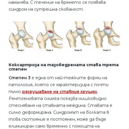
намалява. С течение на времето се появява
синдром на сутрешна скованост.
Коксартроза на тазобедрената става трета
степен
Степен 3
е една от най-тежките форми на
патология, която се характеризира с почти
пълно
разрушаване на ставния хрущял
.
Рентгеновата снимка показва нишковидно
стесняване на ставната междина. Ставата е
силно деформирана. Синдромът на болката в
това състояние е постоянен, може да бъде
елиминиран само временно с помощта на