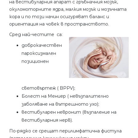
на вестибуларния апарат с гръбначния мозък,
окуломоторните ядра, малкия мозък и мозъчната
кора и по този начин осигуряват баланс и
ориентация на човек в пространството.
Сред най-честите
са:
доброкачествен
пароксизмален
позиционен
световъртеж ( BPPV);
Болест на Мениер ( невъзпалително
заболяване на вътрешното ухо);
вестибуларен невронит (възпаление на
вестибуларния нерв).
По-рядко се срещат перилимфатична фистула