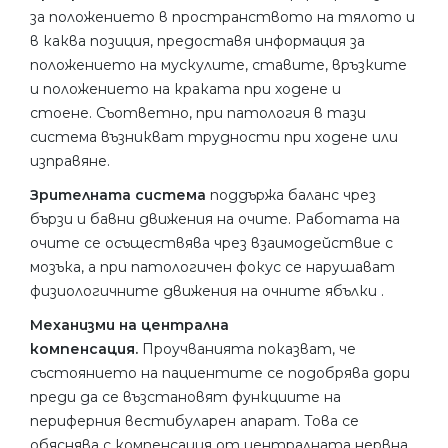
за положението в пространството на тялото и
в каква позиция, предоставя информация за
положението на мускулите, ставите, връзките
и положението на краката при ходене и
стоене. Съответно, при патология в тази
система възникват трудности при ходене или
изправяне.
Зрителната система
поддържа баланс чрез
бързи и бавни движения на очите. Работата на
очите се осъществява чрез взаимодействие с
мозъка, а при патологичен фокус се нарушават
физиологичните движения на очните ябълки .
Механизми на централна
компенсация.
Проучванията показват, че
състоянието на пациентите се подобрява дори
преди да се възстановят функциите на
периферния вестибуларен апарат. Това се
обяснява с компенсация от централната нервна