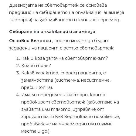
Диагнозата на световъртеж се основава
предимно на събирането на оплаквания, анамнеза
(история) на заболяването и клиничен преглед.
Събиране на оплаквания и анамнеза
Основни въпроси
, които могат да бъдат
зададени на пациент с остър световъртеж:
Как и кога започна световъртежът?
Колко трае?
Какъв характер, според пациента, е
замаяността (системна, несистемна,
пресинкопна).
Има ли определени фактори, които
провокират световъртеж (завъртане на
главата или тялото, изправяне от
хоризонтално във вертикално положение,
пребиваване на многолюдни или шумни
места и др.).