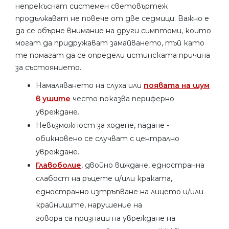
непрекъснат системен световъртеж
продължават не повече от две седмици. Важно е
да се обърне внимание на други симптоми, които
могат да придружават замайването, тъй като
те помагат да се определи истинската причина
за състоянието.
Намаляването на слуха или
появата на шум
в ушите
често показва периферно
увреждане.
Невъзможност за ходене, падане -
обикновено се случват с централно
увреждане.
Главоболие
, двойно виждане, едностранна
слабост на ръцете и/или краката,
едностранно изтръпване на лицето и/или
крайниците, нарушение на
говора са признаци на увреждане на