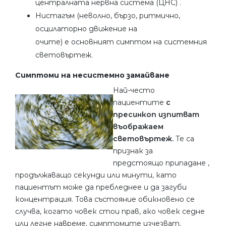
централната нервна система (ЦНС) .
Нистагъм (неволно, бързо, ритмично,
осцилаторно движение на
очите) е основният симптом на системния
световъртеж.
Симптоми на несистемно замайване
Най-често
пациентите
с
пресинкоп изпитват
въображаем
световъртеж.
Те са
признак за
предстоящо припадане ,
продължаващо секунди или минути, като
пациентът може да пребледнее и да загуби
концентрация. Това състояние обикновено се
случва, когато човек стои прав, ако човек седне
или легне навреме, симптомите изчезват.