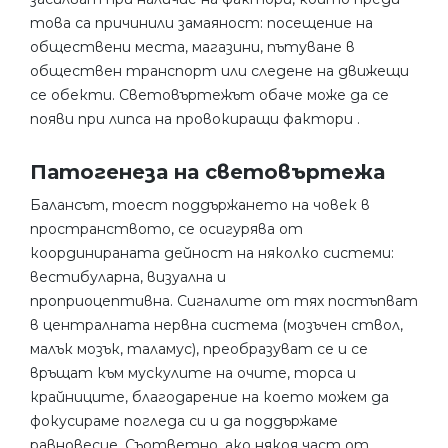
това са причинили замаяност: посещение на
обществени места, магазини, пътуване в
обществен транспорт или следене на движещи
се обекти. Световъртежът обаче може да се
появи при липса на провокиращи фактори .
Патогенеза на световъртежа
Балансът, тоест поддържането на човек в
пространството, се осигурява от
координираната дейност на няколко системи:
вестибуларна, визуална и
проприоцептивна. Сигналите от тях постъпват
в централната нервна система (мозъчен ствол,
малък мозък, таламус), преобразуват се и се
връщат към мускулите на очите, торса и
крайниците, благодарение на което можем да
фокусираме погледа си и да поддържаме
равновесие. Съответно, ако някоя част от