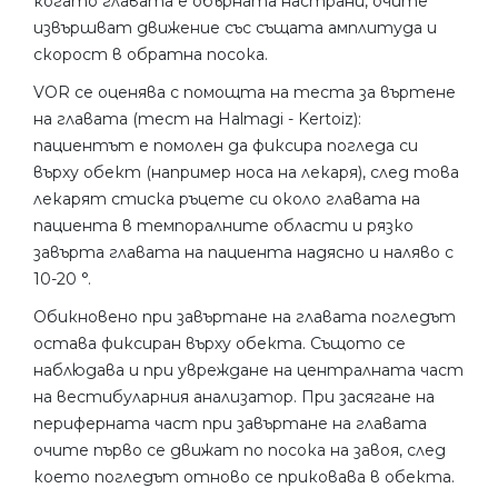
когато главата е обърната настрани, очите
извършват движение със същата амплитуда и
скорост в обратна посока.
VOR се оценява с помощта на теста за въртене
на главата (тест на Halmagi - Kertoiz):
пациентът е помолен да фиксира погледа си
върху обект (например носа на лекаря), след това
лекарят стиска ръцете си около главата на
пациента в темпоралните области и рязко
завърта главата на пациента надясно и наляво с
10-20 °.
Обикновено при завъртане на главата погледът
остава фиксиран върху обекта. Същото се
наблюдава и при увреждане на централната част
на вестибуларния анализатор. При засягане на
периферната част при завъртане на главата
очите първо се движат по посока на завоя, след
което погледът отново се приковава в обекта.