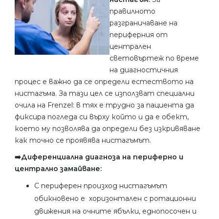
правилното
разграничаване на
периферния от
централен
световъртеж по време
на диагностичния
процес е важно да се определи естеството на
нистагъма. За тази цел се използват специални
очила на Frenzel: в тях е трудно за пациента да
фиксира погледа си върху който и да е обект,
което му позволява да определи без изкривяване
как точно се проявява нистагъмът.
➡️Диференциална диагноза на периферно и
централно замайване:
С периферен произход нистагъмът
обикновено е хоризонтален с ротационни
движения на очните ябълки, еднопосочен и