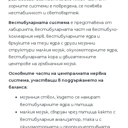
горните системи е повредена, се появява
нестабилност и световъртеж.
Вестибуларната система
е представена от
лабиринта, вестибуларната част на вестибуло-
кохлеарния нерв, вестибуларните ядра и
връзките на тези ядра с други мозъчни
структури: малкия мозък, окуломоторните ядра,
вестибуларната кора и двигателните
центрове на гръбначния мозък.
Основните части на централната нервна
система, участващи в поддържането на
баланса:
мозъчния ствол, където се намират
вестибуларните ядра и пътища;
малкия мозък, свързан чрез пътища както с
вестибуларния анализатор, така и с
окуломоторната и проприоцептивната