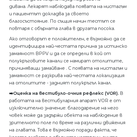
дивана. Лекарят наблюдава появата на нистагъм
и пациентът докладва за своето
благосъстояние. По същия начин тестът се
повтаря с обърната глава в другата посока.
Ако отговорът е положителен, е възможно да се
идентифицира най-честата причина за истинско
замаяност BPPV и да се определи в кой от
полукръговите канали се намират отолитите,
причиняващи замайване . С появата на нистагъм и
замаяност се разкрива най-честата локализация
на отолитите - задният полукръгъл канал.
➡️Оценка на вестибуло-очния рефлекс (VOR).
В
работата на вестибуларния апарат VOR е от
изключително значение: благодарение на него
човек може да задържи обекта на наблюдение в
зрителното поле по време на различни движения
на главата. Това е възможно поради факта, че