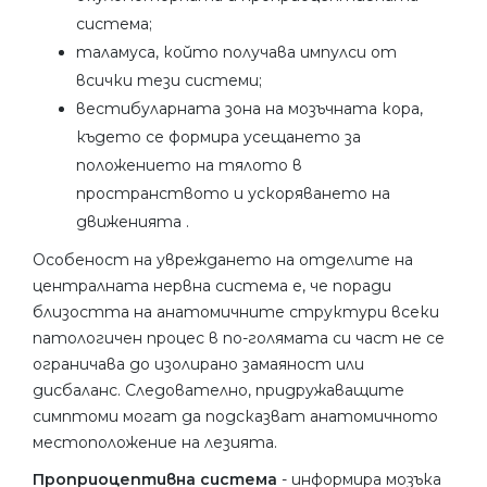
система;
таламуса, който получава импулси от
всички тези системи;
вестибуларната зона на мозъчната кора,
където се формира усещането за
положението на тялото в
пространството и ускоряването на
движенията .
Особеност на увреждането на отделите на
централната нервна система е, че поради
близостта на анатомичните структури всеки
патологичен процес в по-голямата си част не се
ограничава до изолирано замаяност или
дисбаланс. Следователно, придружаващите
симптоми могат да подсказват анатомичното
местоположение на лезията.
Проприоцептивна система
- информира мозъка