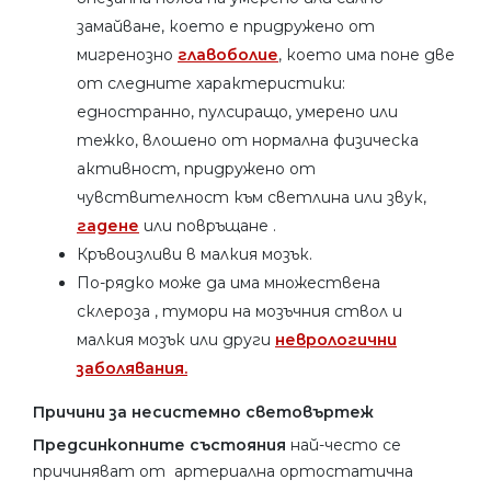
замайване, което е придружено от
мигренозно
главоболие
, което има поне две
от следните характеристики:
едностранно, пулсиращо, умерено или
тежко, влошено от нормална физическа
активност, придружено от
чувствителност към светлина или звук,
гадене
или повръщане .
Кръвоизливи в малкия мозък.
По-рядко може да има множествена
склероза , тумори на мозъчния ствол и
малкия мозък или други
неврологични
заболявания.
Причини за несистемно световъртеж
Предсинкопните
състояния
най-често се
причиняват от артериална ортостатична