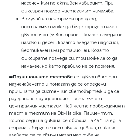
насочен към по-активен лабиринт. При
фиксиран поглед нистагъмът намалява.
В случай на централен произход,
нистагъмът може да бъде хоризонтален
двупосочен (лявостранен, когато гледате
наляво и десен, когато гледате надясно),
вертикален или ротационен. Когато
фиксирате погледа си, той може леко да
намалее, но като правило не се променя.
➡️Позиционните тестове
се извършват при
назначаването и помагат да се определи
причината за системния световъртеж и да се
разграничи позиционният нистагъм от
централния нистагъм. Най-често провежданият
тест е тестът на Dix-Halpike. Пациентът,
който седи на дивана, се обръща на 45 ° на една
страна и бързо се поставя на дивана, така че
главата да се хвърли назад над ръба на