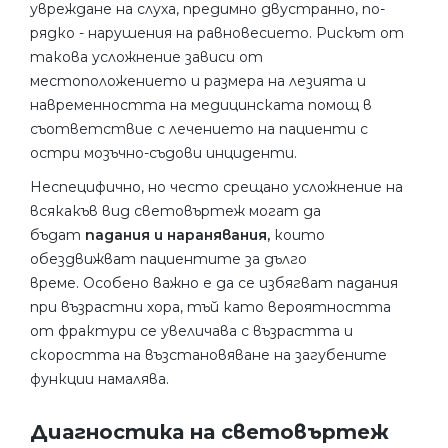
увреждане на слуха, предимно двустранно, по-
рядко - нарушения на равновесието. Рискът от
такова усложнение зависи от
местоположението и размера на лезията и
навременността на медицинската помощ в
съответствие с лечението на пациенти с
остри мозъчно-съдови инциденти.
Неспецифично, но често срещано усложнение на
всякакъв вид световъртеж могат да
бъдат
падания и наранявания,
които
обездвижват пациентите за дълго
време. Особено важно е да се избягват падания
при възрастни хора, тъй като вероятността
от фрактури се увеличава с възрастта и
скоростта на възстановяване на загубените
функции намалява.
Диагностика на световъртеж