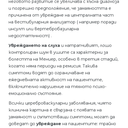
неговото развитие се увеличава с късна диагноза
и погрешно предположение, че замаяността е
причинена от увреждане на централната част
на вестибуларния анализатор ( например поради
инсулт или вертебробазиларна
недостатъчност) .
Увреждането на слуха
и натрапчивият, лошо
контролиран шум в ушите са характерни за
болестта на Мениер, особено в третия стадий,
когато няма периоди на ремисия. Такива
симптоми водят до ограничаване на
ежедневната активност на пациентите,
включително нарушение на тяхното психо-
емоционално състояние.
Всички цереброваскуларни заболявания, чиято
клинична картина е свързана с появата на
замаяност и съпътстващи симптоми, могат да
доведат до
увреждане
на пациентите: трайно