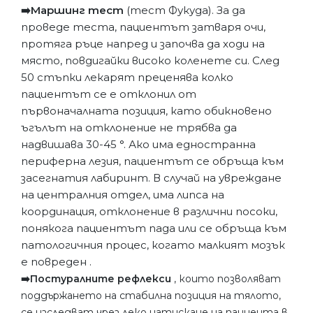
➡️Маршинг тест
(тест Фукуда). За да
проведе теста, пациентът затваря очи,
протяга ръце напред и започва да ходи на
място, повдигайки високо коленете си. След
50 стъпки лекарят преценява колко
пациентът се е отклонил от
първоначалната позиция, като обикновено
ъгълът на отклонение не трябва да
надвишава 30-45 °. Ако има едностранна
периферна лезия, пациентът се обръща към
засегнатия лабиринт. В случай на увреждане
на централния отдел, има липса на
координация, отклонение в различни посоки,
понякога пациентът пада или се обръща към
патологичния процес, когато малкият мозък
е повреден .
➡️Постуралните рефлекси
, които позволяват
поддържането на стабилна позиция на тялото,
се изследват чрез леко натискане на пациента в