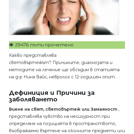
29476 пъти прочетено
Какво представлява
световъртежът?
Причините, диагнозата и
методите на лечение ще обсъдим в статията
на д-р Нина Вайс, невролог с 12-годишен опит.
Дефиниция и Причини за
заболяването
Виене на свят, световъртеж или Замаяност
,
представлява чувство на несигурност при
определяне на позицията в пространството,
въображаемо въртене на околните предмети или