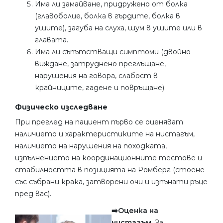
Има ли замайване, придружено от болка
(главоболие, болка в гърдите, болка в
ушите), загуба на слуха, шум в ушите или в
главата.
Има ли съпътстващи симптоми (двойно
виждане, затруднено преглъщане,
нарушения на говора, слабост в
крайниците, гадене и повръщане).
Физическо изследване
При преглед на пациент първо се оценяват
наличието и характеристиките на нистагъм,
наличието на нарушения на походката,
изпълнението на координационните тестове и
стабилността в позицията на Ромберг (стоене
със събрани крака, затворени очи и изпънати ръце
пред вас).
➡️Оценка на
нистагъм.
За