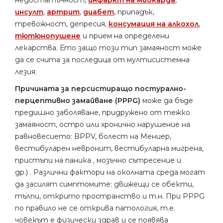
инсулт
,
артрит
,
диабет
, припадък,
тревожност, депресия,
консумация на алкохол
,
тютюнопушене
и прием на определени
лекарства. Ето защо този тип замаяност може
да се счита за последица от мултисистемна
лезия.
Причината за персистиращо постурално-
перцептивно замайване (PPPG)
може да бъде
предишно заболяване, придружено от тежко
замаяност, остро или хронично нарушение на
равновесието: BPPV, болест на Мениер,
вестибуларен невронит, вестибуларна мигрена,
пристъпи на паника
,
мозъчно сътресение и
др.) . Различни фактори на околната среда могат
да засилят симптомите: движещи се обекти,
тълпи, открито пространство и т.н. При PPPG
по правило не се открива патология, т.е.
човекът е физически здрав и се появява