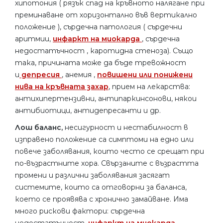
хипотония ( рязък спад на кръвното налягане при
преминаване от хоризонтално във вертикално
положение ), сърдечна патология ( сърдечни
аритмии,
инфаркт на миокарда
, сърдечна
недостатъчност , каротидна стеноза). Също
така, причината може да бъде тревожност
и
депресия
, анемия ,
повишени или понижени
нива на кръвната захар
, прием на лекарства:
антихипертензивни, антипаркинсонови, някои
антибиотици, антидепресанти и др.
Лош баланс,
несигурност и нестабилност в
изправено положение са симптоми на едно или
повече заболявания, които често се срещат при
по-възрастните хора. Свързаните с възрастта
промени и различни заболявания засягат
системите, които са отговорни за баланса,
което се проявява с хронично замайване. Има
много рискови фактори: сърдечна
недостатъчност,
инфаркт на миокарда
,