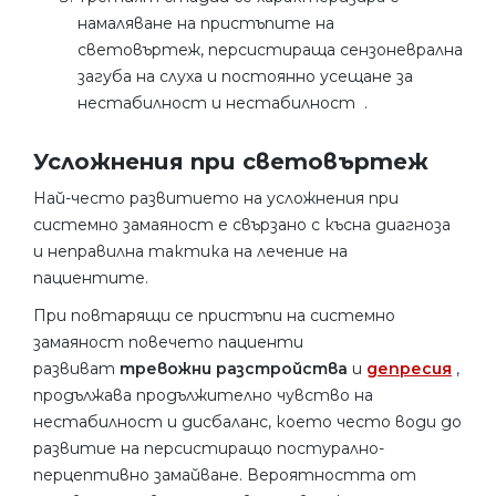
намаляване на пристъпите на
световъртеж, персистираща сензоневрална
загуба на слуха и постоянно усещане за
нестабилност и нестабилност .
Усложнения при световъртеж
Най-често развитието на усложнения при
системно замаяност е свързано с късна диагноза
и неправилна тактика на лечение на
пациентите.
При повтарящи се пристъпи на системно
замаяност повечето пациенти
развиват
тревожни разстройства
и
депресия
,
продължава продължително чувство на
нестабилност и дисбаланс, което често води до
развитие на персистиращо постурално-
перцептивно замайване. Вероятността от