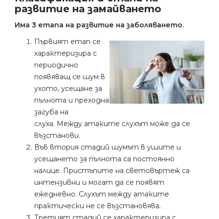
развитие на замайването
Има 3 етапа на развитие на заболяването.
Първият етап се
характеризира с
периодично
появяващ се шум в
ухото, усещане за
пълнота и преходна
загуба на
слуха. Между атаките слухът може да се
възстанови.
Във втория стадий шумът в ушите и
усещането за пълнота са постоянно
налице. Пристъпите на световъртеж са
интензивни и могат да се появят
ежедневно. Слухът между атаките
практически не се възстановява.
Третият стадий се характеризира с