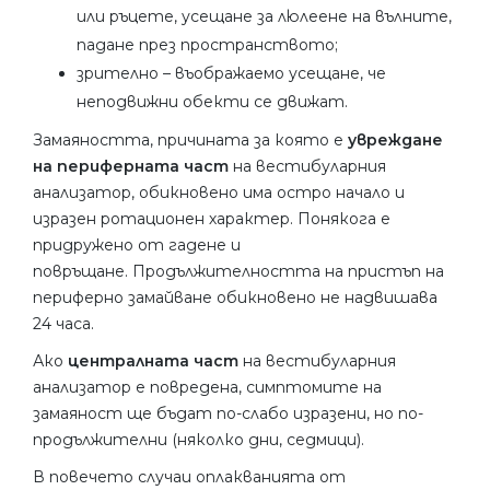
или ръцете, усещане за люлеене на вълните,
падане през пространството;
зрително – въображаемо усещане, че
неподвижни обекти се движат.
Замаяността, причината за която е
увреждане
на периферната част
на вестибуларния
анализатор, обикновено има остро начало и
изразен ротационен характер. Понякога е
придружено от гадене и
повръщане. Продължителността на пристъп на
периферно замайване обикновено не надвишава
24 часа.
Ако
централната част
на вестибуларния
анализатор е повредена, симптомите на
замаяност ще бъдат по-слабо изразени, но по-
продължителни (няколко дни, седмици).
В повечето случаи оплакванията от