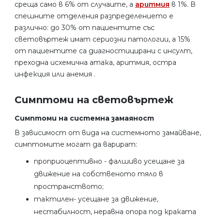
среща само в 6% от случаите, а
аритмия
в 1%. В
спешните отделения разпределението е
различно: до 30% от пациентите със
световъртеж имат сериозни патологии, а 15%
от пациентите са диагностицирани с инсулт,
преходна исхемична атака, аритмия, остра
инфекция или анемия .
Симптоми на световъртеж
Симптоми на системна замаяност
В зависимост от вида на системното замайване,
симптомите могат да варират:
проприоцептивно - фалшиво усещане за
движение на собственото тяло в
пространството;
тактилен- усещане за движение,
нестабилност, неравна опора под краката