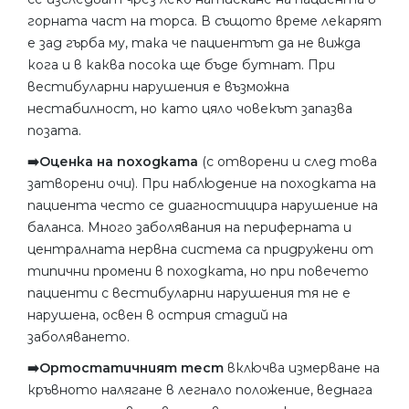
горната част на торса. В същото време лекарят
е зад гърба му, така че пациентът да не вижда
кога и в каква посока ще бъде бутнат. При
вестибуларни нарушения е възможна
нестабилност, но като цяло човекът запазва
позата.
➡️Оценка на походката
(с отворени и след това
затворени очи). При наблюдение на походката на
пациента често се диагностицира нарушение на
баланса. Много заболявания на периферната и
централната нервна система са придружени от
типични промени в походката, но при повечето
пациенти с вестибуларни нарушения тя не е
нарушена, освен в острия стадий на
заболяването.
➡️Ортостатичният тест
включва измерване на
кръвното налягане в легнало положение, веднага