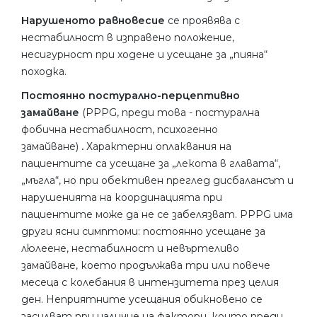
Нарушеното равновесие
се проявява с
нестабилност в изправено положение,
несигурност при ходене и усещане за „пияна“
походка.
Постоянно постурално-перцептивно
замайване
(PPPG, преди това - постурална
фобична нестабилност, психогенно
замайване)
.
Характерни оплаквания на
пациентите са усещане за „лекота в главата“,
„мъгла“, но при обективен преглед дисбалансът и
нарушенията на координацията при
пациентите може да не се забелязват. PPPG има
други ясни симптоми: постоянно усещане за
люлеене, нестабилност и невъртеливо
замайване, което продължава три или повече
месеца с колебания в интензитета през целия
ден. Неприятните усещания обикновено се
засилват при наличие на фактори, които преди