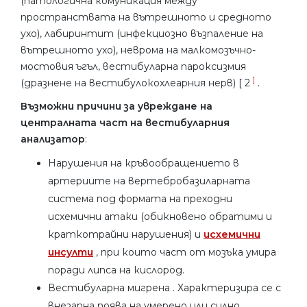
(патологична комуникация между
пространствата на вътрешното и средното
ухо), лабиринтит (инфекциозно възпаление на
вътрешното ухо), неврома на малкомозъчно-
мостовия ъгъл, вестибуларна пароксизмия
]
(дразнене на вестибулокохлеарния нерв) [ 2
.
Възможни причини за увреждане на
централната част
на вестибуларния
анализатор
:
Нарушения на кръвообращението в
артериите на вертебробазиларната
система под формата на преходни
исхемични атаки (обикновено обратими и
краткотрайни нарушения) и
исхемични
инсулти
, при които част от мозъка умира
поради липса на кислород.
Вестибуларна мигрена . Характеризира се с
внезапна поява на умерено или силно