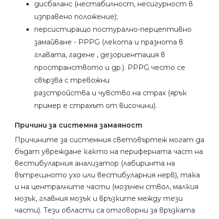
дисбаланс (нестабилност, несигурност в
изправено положение);
персистиращо постурално-перцептивно
замайване - PPPG (лекота и празнота в
главата, гадене , дезориентация в
пространството и др.). PPPG често се
свързва с тревожни
разстройства и чувство на страх (ярък
пример е страхът от височини).
Причини за системна замаяност
Причините за системния световъртеж могат да
бъдат увреждане както на периферната част на
вестибуларния анализатор (лабиринта на
вътрешното ухо или вестибуларния нерв), така
и на централните части (мозъчен ствол, малкия
мозък, главния мозък и връзките между тези
части). Тези области са отговорни за връзката