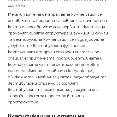
система.
Механизмите на централната компенсация се
основават на принципа на невропластичността,
която е способността на нервните клетки да
променят своята структура и функция. В случай
на вестибуларна компенсация се подразбира, че
загубените вестибуларни функции се
компенсират от други сензорни системи, по-
специално зрителната, проприоцептивната и
кортикалната част на централната нервна
система. Именно активната комуникация,
движението и мобилизацията и разнообразните
вестибуларни стимули ускоряват
вестибуларната компенсация, за разлика от
неподвижността и престоя в тъмно
пространство .
Класификация и етапи на