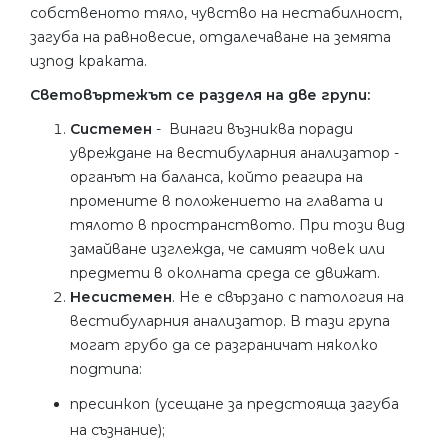
собственото тяло, чувство на нестабилност,
загуба на равновесие, отдалечаване на земята
изпод краката.
Световъртежът се разделя на две групи:
Системен
- Винаги възниква поради
увреждане на вестибуларния анализатор -
органът на баланса, който реагира на
промените в положението на главата и
тялото в пространството. При този вид
замайване изглежда, че самият човек или
предмети в околната среда се движат.
Несистемен
. Не е свързано с патология на
вестибуларния анализатор. В тази група
могат грубо да се разграничат няколко
подтипа:
пресинкоп (усещане за предстояща загуба
на съзнание);