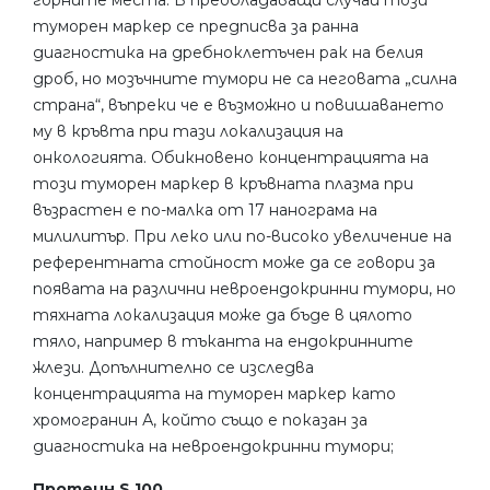
горните места. В преобладаващи случаи този
туморен маркер се предписва за ранна
диагностика на дребноклетъчен рак на белия
дроб, но мозъчните тумори не са неговата „силна
страна“, въпреки че е възможно и повишаването
му в кръвта при тази локализация на
онкологията. Обикновено концентрацията на
този туморен маркер в кръвната плазма при
възрастен е по-малка от 17 нанограма на
милилитър. При леко или по-високо увеличение на
референтната стойност може да се говори за
появата на различни невроендокринни тумори, но
тяхната локализация може да бъде в цялото
тяло, например в тъканта на ендокринните
жлези. Допълнително се изследва
концентрацията на туморен маркер като
хромогранин А, който също е показан за
диагностика на невроендокринни тумори;
Протеин S 100