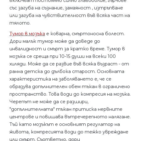
включват постоянно силно главоболие, гърчове
със загуба на съзнание, замаяност , изтръпване
или загуба на чувствителност във всяка част на
тялото.
Тумор в мозъка
е коварна, смъртоносна болест.
Дори малък тумор може да доведе до
инвалидност и смърт за кратко време. Тумор в
мозъка се среща при 10-15 души на всеки 100
хиляди. Може да се развие във всяка възраст - от
ранна детска до дълбока старост. Основната
характеристика на заболяването е, че се
образува допълнителен обем тъкан в ограничено
пространство. Това води до компресия на мозъка.
Черепът не може да се разшири,
"допълнителната" тъкан притиска нервните
центрове и повишава вътречерепното налягане.
Тъй като мозъкът е основният регулатор на
живота, компресията води до тежко увреждане
или смърт. Съответно, дори