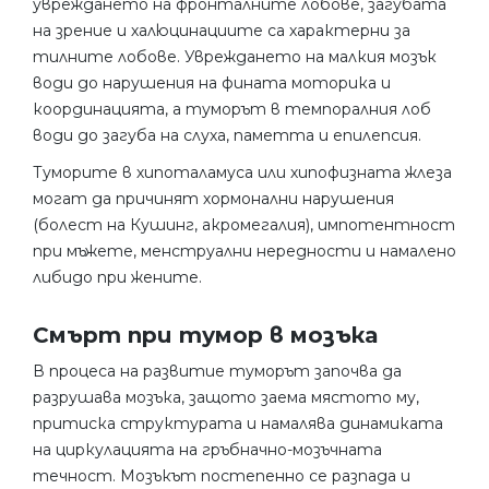
увреждането на фронталните лобове, загубата
на зрение и халюцинациите са характерни за
тилните лобове. Увреждането на малкия мозък
води до нарушения на фината моторика и
координацията, а туморът в темпоралния лоб
води до загуба на слуха, паметта и епилепсия.
Туморите в хипоталамуса или хипофизната жлеза
могат да причинят хормонални нарушения
(болест на Кушинг, акромегалия), импотентност
при мъжете, менструални нередности и намалено
либидо при жените.
Смърт при тумор в мозъка
В процеса на развитие туморът започва да
разрушава мозъка, защото заема мястото му,
притиска структурата и намалява динамиката
на циркулацията на гръбначно-мозъчната
течност. Мозъкът постепенно се разпада и