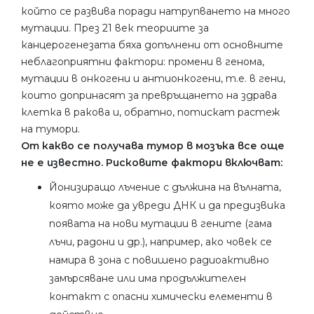
който се развива поради натрупването на много
мутации. През 21 век теориите за
канцерогенезата бяха допълнени от основните
неблагоприятни фактори: промени в генома,
мутации в онкогени и антионкогени, т.е. в гени,
които допринасят за превръщането на здрава
клетка в ракова и, обратно, потискат растеж
на тумори.
От какво се получава тумор в мозъка все още
не е известно. Рисковите фактори включват:
Йонизиращо лъчение с дължина на вълната,
която може да увреди ДНК и да предизвика
появата на нови мутации в гените (гама
лъчи, радони и др.), например, ако човек се
намира в зона с повишено радиоактивно
замърсяване или има продължителен
контакт с опасни химически елементи в