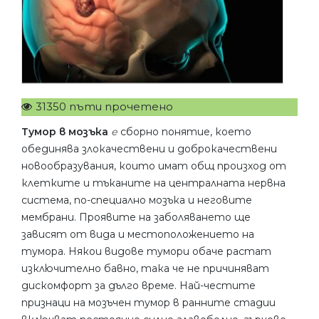
31350 пъти прочетено
Тумор в мозъка
е
сборно понятие, което
обединява злокачествени и доброкачествени
новообразувания, които имат общ произход от
клетките и тъканите на централната нервна
система, по-специално мозъка и неговите
мембрани. Проявите на заболяването ще
зависят от вида и местоположението на
тумора. Някои видове тумори обаче растат
изключително бавно, така че не причиняват
дискомфорт за дълго време. Най-честите
признаци на мозъчен тумор в ранните стадии