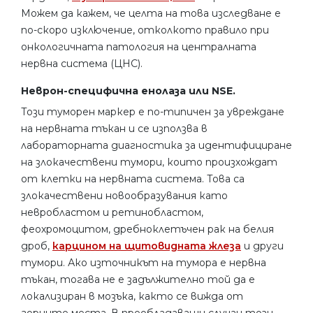
Можем да кажем, че целта на това изследване е
по-скоро изключение, отколкото правило при
онкологичната патология на централната
нервна система (ЦНС).
Неврон-специфична енолаза или NSE.
Този туморен маркер е по-типичен за увреждане
на нервната тъкан и се използва в
лабораторната диагностика за идентифициране
на злокачествени тумори, които произхождат
от клетки на нервната система. Това са
злокачествени новообразувания като
невробластом и ретинобластом,
феохромоцитом, дребноклетъчен рак на белия
дроб,
карцином на щитовидната жлеза
и други
тумори. Ако източникът на тумора е нервна
тъкан, тогава не е задължително той да е
локализиран в мозъка, както се вижда от