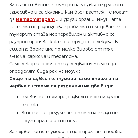
Злокачествените тумори на мозъка се държат
агресивно и са склонни към бърз растеж. Те могат
да
метастазират
и в други органи. Имунната
система не разпознава проблема и следователно
туморът става неоперабилен и активно се
разпространява, както и трудно се лекува. В
същото време има по-малко видове от тях:
глиома, саркома и тератома.
Само лекар и серия от изследвания могат да
определят вида рак на мозъка.
Също така, всички тумори на централната
нервна система са разделени на два вида:
първични - тумори, развили се от мозъчни
клетки;
вторични - резултат от метастази от
други органи и системи.
За първичните тумори на централната нервна