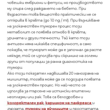
човешки ембриони и фетуси, но производството
му спира след раждането на бебето. При
възрастен това вещество практически не се
открива в кръвта (до 10 ng / ml). При възникване
на злокачествен туморен процес този
метаболит се появява отново в кръвта,
урината и други течности. Тъй като този
антиген няма никаква специфичност, а само
показва, че туморът може да е започнал да расте
някъде, той се използва при скрининг на големи
групи от популации за ранна диагностика на
тумори.
Ако този показател надвишава 20 нанограма на
милилитър, тогава може да се подозира появата
на злокачествен процес. Но най-често се
използва за търсене на истински епителни
неоплазми или рак. Това са белодробен и
колоректален рак
,
карцином на панкреаса
и
гърдата,
тумори на яйчниците
и простатата.