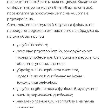
пациентите живеят много по-дълго. Когато се
открие тумор на мозъка в четвърти стадий,
прогнозата за продължението на живота е
разочароваща.
Симптомите на тумор в мозъка са фокални по
природа, определени от мястото на образуване,
но има общи прояви:
загуба на памет;
психично разстройство, придружено от
полярно поведение: безпричинна радост или,
обратно, униние, апатия;
увреждане на нервната система,
изразяващо се в дисбаланс на кожни
(сухожилни) рефлекси;
загуба на двигателна функция в мускулите;
анемия, хормонален дисбаланс;
намалено зрение или настъпване на пълна
слепота;