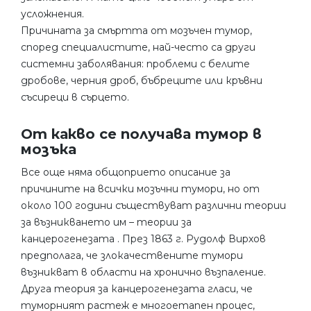
усложнения.
Причината за смъртта от мозъчен тумор,
според специалистите, най-често са други
системни заболявания: проблеми с белите
дробове, черния дроб, бъбреците или кръвни
съсиреци в сърцето.
От какво се получава тумор в
мозъка
Все още няма общоприето описание за
причините на всички мозъчни тумори, но от
около 100 години съществуват различни теории
за възникването им – теории за
канцерогенезата . През 1863 г. Рудолф Вирхов
предполага, че злокачествените тумори
възникват в области на хронично възпаление.
Друга теория за канцерогенезата гласи, че
туморният растеж е многоетапен процес,