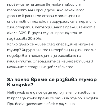
провеждане на целия възможен набор от
терапевтични процедури. Ако лечението
започне в ранните етапи с помощта на
иновативни техники на хирургия, лъчетерапия и
химиотерапия, петгодишната преживяемост е
около 80%. В други случаи прогнозата не
надвишава 20-30%.
Колко дълго се живее след операция на мозъчен
тумор? Хирургичните интервенции значително
подобряват прогнозата за оцеляване на
пациентите. Операциите са най-ефективни в
началните стадии на заболяването.
За колко време се развива тумор
в мозъка?
Невъзможно е да се даде еднозначен отговор на
въпроса за колко време се развива тумор в мозъка.
При всеки засегнат човек е различно.