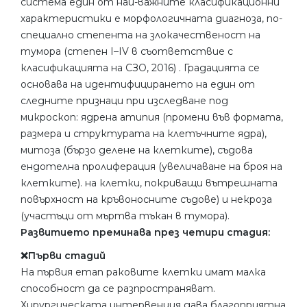
система един от най-важните класификационни
характеристики е морфологичната диагноза, по-
специално степента на злокачественост на
тумора (степен I–IV в съответствие с
класификацията на СЗО, 2016) . Градацията се
основава на идентифицирането на един от
следните признаци при изследване под
микроскоп: ядрена атипия (промени във формата,
размера и структурата на клетъчните ядра),
митоза (бързо делене на клетките), съдова
ендотелна пролиферация (увеличаване на броя на
клетките). на клетки, покриващи вътрешната
повърхност на кръвоносните съдове) и некроза
(участъци от мъртва тъкан в тумора).
Развитието преминава през четири стадия:
❌Първи стадий
На първия етап раковите клетки имат малка
способност да се разпространяват.
Хирургическата интервенция дава благоприятна