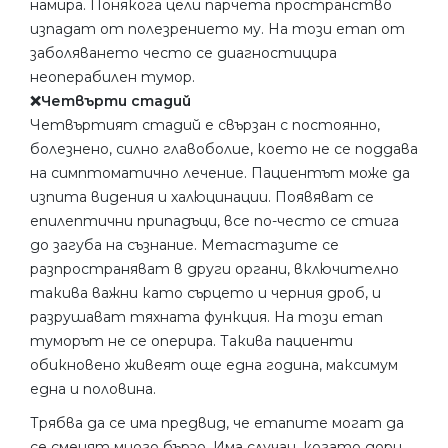
намира. Понякога цели парчета пространство
изпадат от полезрението му. На този етап от
заболяването често се диагностицира
неоперабилен тумор.
❌Четвърти стадий
Четвъртият стадий е свързан с постоянно,
болезнено, силно главоболие, което не се поддава
на симптоматично лечение. Пациентът може да
изпита видения и халюцинации. Появяват се
епилептични припадъци, все по-често се стига
до загуба на съзнание. Метастазите се
разпространяват в други органи, включително
такива важни като сърцето и черния дроб, и
разрушават тяхната функция. На този етап
туморът не се оперира. Такива пациенти
обикновено живеят още една година, максимум
една и половина.
Трябва да се има предвид, че етапите могат да
се сменят много бързо. Има случаи, когато дори