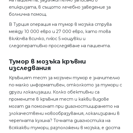
на пациента, задължително записани в
епикризата, в същото лечебно заведение за
болнична помощ.
В Турция операция на тумор в мозъка струва
между 10 000 евро и 27 000 евро, като това
включва всичко, плюс 5 нощувки и
следоперативно проследяване на пациента.
Тумор в мозъка кръвни
изследвания
Кръвният тест за мозъчен тумор е значително
по-малко информативен, отколкото за тумори с
други локализации. Колко обективни са
промените в кръвния тест и какви видове
могат да помогнат при диагностицирането на
злокачествени новообразувания, локализирани в
черепната кухина? Точната диагностика на
всякакви тумори, разположени в мозъка, е доста