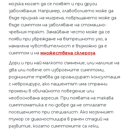
мозъка могат да се появят и при други
заболявания. Например, главоболието може да
бъде признак на мигрена, повръщането може да
бъде симптом на заболяване на стомашно-
чревния тракт. Замайване често може да се
появи при увреждане на вътрешното ухо, а
намалена чувствителност е възможно да е
симптом и на
множествена склероза
.
Дори и при най-малкото съмнение, или наличие на
два или повече от изброените симптоми,
роднините трябва да организират консултация
с неврохирург, ако пациентът има странни
промени в обичайното поведение или
необоснована агресия. При появата на такава
симптоматика е по-добре да не отлагате
посещението при специалист. Ако мозъчният
тумор се диагностицира в ранен стадий на
развитие, когато симптомите са леки,