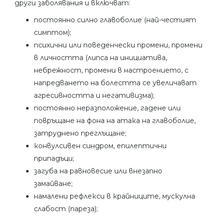
други заболявания и включват:
постоянно силно главоболие (най-честият
симптом);
психични или поведенчески промени, промени
в личността (липса на инициатива,
небрежност, промени в настроението, с
напредването на болестта се увеличават
агресивността и негативизма);
постоянно неразположение, гадене или
повръщане на фона на атака на главоболие,
затруднено преглъщане;
конвулсивен синдром, епилептични
припадъци;
загуба на равновесие или внезапно
замайване;
намалени рефлекси в крайниците, мускулна
слабост (пареза);