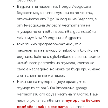
действие.
Възраст на пациента. Преди 7-годишна
възраст мозъчните тумори са по-чести,
отколкото от 7 до 14-годишна възраст, а
от 14-годишна възраст честотата на
туморите отново нараства, достигайки
максимум към 50-годишна възраст.
Генетично предразположение , т.е.
наличието на тумори в някой от близките
роднини, както и изключване на гени, които
инхибират растежа на тумора, което не
само е наследено, но може да бъде причинено
и от спонтанна мутация.
Наличие на тумор на друг орган , т.е.
туморът се развива вторично, заради
метастази от друга част на тялото. Най-
често злокачествените
тумори на белите
дробове
и
рак на гърдата
, както и