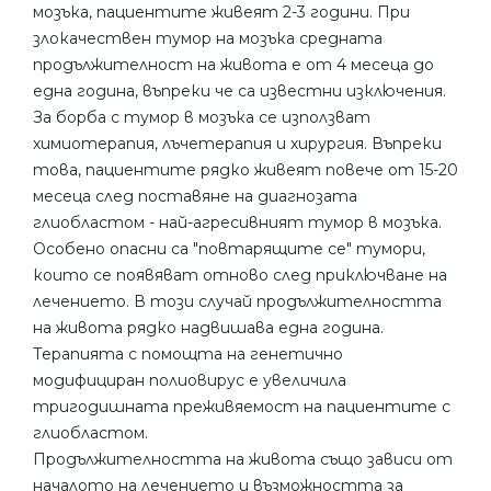
мозъка, пациентите живеят 2-3 години. При
злокачествен тумор на мозъка средната
продължителност на живота е от 4 месеца до
една година, въпреки че са известни изключения.
За борба с тумор в мозъка се използват
химиотерапия, лъчетерапия и хирургия. Въпреки
това, пациентите рядко живеят повече от 15-20
месеца след поставяне на диагнозата
глиобластом - най-агресивният тумор в мозъка.
Особено опасни са "повтарящите се" тумори,
които се появяват отново след приключване на
лечението. В този случай продължителността
на живота рядко надвишава една година.
Терапията с помощта на генетично
модифициран полиовирус е увеличила
тригодишната преживяемост на пациентите с
глиобластом.
Продължителността на живота също зависи от
началото на лечението и възможността за