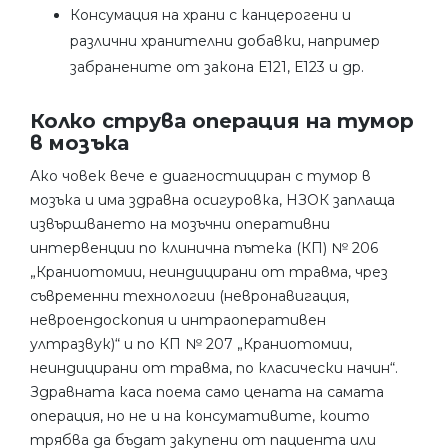
Консумация на храни с канцерогени и
различни хранителни добавки, например
забранените от закона Е121, Е123 и др.
Колко струва операция на тумор
в мозъка
Ако човек вече е диагностициран с тумор в
мозъка и има здравна осигуровка, НЗОК заплаща
извършването на мозъчни оперативни
интервенции по клинична пътека (КП) № 206
„Краниотомии, неиндицирани от травма, чрез
съвременни технологии (невронавигация,
невроендоскопия и интраоперативен
ултразвук)“ и по КП № 207 „Краниотомии,
неиндицирани от травма, по класически начин“.
Здравната каса поема само цената на самата
операция, но не и на консумативите, които
трябва да бъдат закупени от пациента или