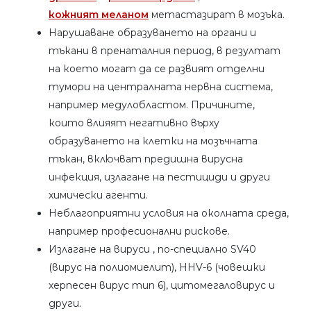
кожният меланом
метастазират в мозъка.
Нарушаване образуването на органи и
тъкани в пренаталния период, в резултат
на което могат да се развият отделни
тумори на централната нервна система,
например медулобластом. Причините,
които влияят негативно върху
образуването на клетки на мозъчната
тъкан, включват предишна вирусна
инфекция, излагане на пестициди и други
химически агенти.
Неблагоприятни условия на околната среда,
например професионални рискове.
Излагане на вируси , по-специално SV40
(вирус на полиомиелит), HHV-6 (човешки
херпесен вирус тип 6), цитомегаловирус и
други.