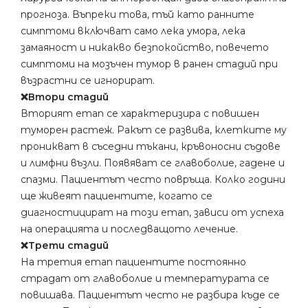
прогноза. Въпреки това, тъй като ранните
симптоми включват само лека умора, лека
замаяност и никакво безпокойство, повечето
симптоми на мозъчен тумор в ранен стадий при
възрастни се игнорират.
❌Втори стадий
Вторият етап се характеризира с повишен
туморен растеж. Ракът се развива, клетките му
проникват в съседни тъкани, кръвоносни съдове
и лимфни възли. Появяват се главоболие, гадене и
спазми. Пациентът често повръща. Колко години
ще живеят пациентите, когато се
диагностицират на този етап, зависи от успеха
на операцията и последващото лечение.
❌Трети стадий
На третия етап пациентите постоянно
страдат от главоболие и температурата се
повишава. Пациентът често не разбира къде се