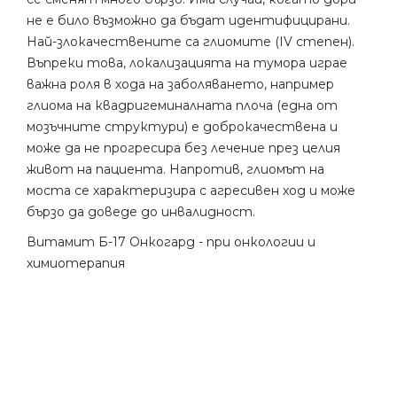
не е било възможно да бъдат идентифицирани.
Най-злокачествените са глиомите (IV степен).
Въпреки това, локализацията на тумора играе
важна роля в хода на заболяването, например
глиома на квадригеминалната плоча (една от
мозъчните структури) е доброкачествена и
може да не прогресира без лечение през целия
живот на пациента. Напротив, глиомът на
моста се характеризира с агресивен ход и може
бързо да доведе до инвалидност.
Витамит Б-17 Онкогард - при онкологии и
химиотерапия