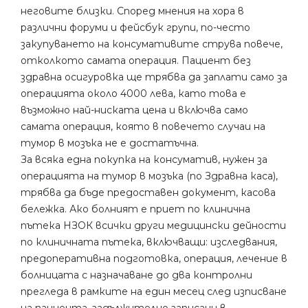
неговите близки. Според мнения на хора в
различни форуми и фейсбук групи, по-често
закупуването на консумативите струва повече,
отколкото самата операция. Пациент без
здравна осигуровка ще трябва да заплати само за
операцията около 4000 лева, като това е
възможно най-ниската цена и включва само
самата операция, която в повечето случаи на
тумор в мозъка не е достатъчна.
За всяка една покупка на консуматив, нужен за
операцията на тумор в мозъка (по Здравна каса),
трябва да бъде предоставен документ, касова
бележка. Ако болният е приет по клинична
пътека НЗОК всички други медицински дейности
по клиничната пътека, включващи: изследвания,
предоперативна подготовка, операция, лечение в
болницата с назначаване до два контролни
прегледа в рамките на един месец след изписване