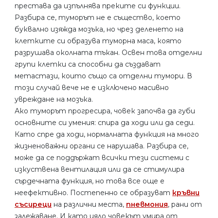
престава да изпълнява преките си функции.
Разбира се, туморът не е същество, което
буквално изяжда мозъка, но чрез деленето на
клетките си образува туморна маса, която
разрушава околната тъкан. Освен това отделни
групи клетки са способни да създават
метастази, които също са отделни тумори. В
този случай вече не е изключено масивно
увреждане на мозъка.
Ако туморът прогресира, човек започва да губи
основните си умения: спира да ходи или да седи.
Като спре да ходи, нормалната функция на много
жизненоважни органи се нарушава. Разбира се,
може да се поддържат всички тези системи с
изкуствена вентилация или да се стимулира
сърдечната функция, но това все още е
неефективно. Постепенно се образуват
кръвни
съсиреци
на различни места,
пневмония
, рани от
залежаване. И като цяло човекът умира от