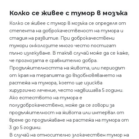
Колко се живее с тумор в мозъка
Колко се живее с тумор в мозъка се определя от
степента на доброкачественост на тумора и
стадия на развитие. При доброкачествени
тумори онколозите много често постигат
пълно излекуване. В такъв случай може да се каже,
че прогнозата е сравнително добра.
Продължителността на живота, или периодът
от края на терапията до възобновяването на
растежа на тумора, което ще изисква
хирургично лечение, често надвишава 5 години.
Ако естеството на тумора е
полудоброкачествено, може да се говори за
продължителност на живота или интервал от
време до продължаване на растежа на тумора от
3 до 5 години.
В случай на относително злокачествен тумор на