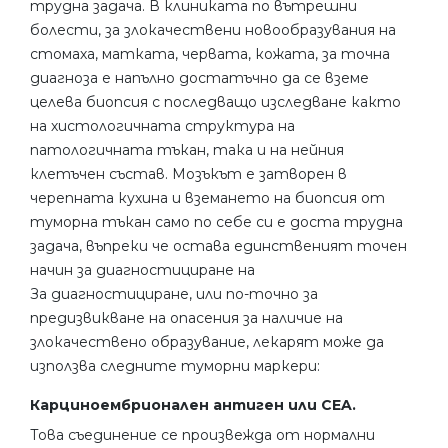
трудна задача. В клиниката по вътрешни
болести, за злокачествени новообразувания на
стомаха, матката, червата, кожата, за точна
диагноза е напълно достатъчно да се вземе
целева биопсия с последващо изследване както
на хистологичната структура на
патологичната тъкан, така и на нейния
клетъчен състав. Мозъкът е затворен в
черепната кухина и вземането на биопсия от
туморна тъкан само по себе си е доста трудна
задача, въпреки че остава единственият точен
начин за диагностициране на
За диагностициране, или по-точно за
предизвикване на опасения за наличие на
злокачествено образувание, лекарят може да
използва следните туморни маркери:
Карциноембрионален антиген или CEA.
Това съединение се произвежда от нормални