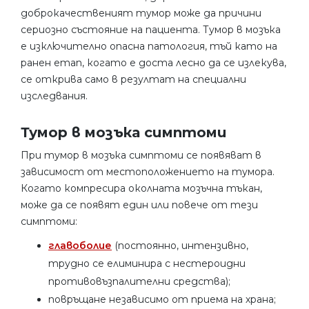
доброкачественият тумор може да причини
сериозно състояние на пациента. Тумор в мозъка
е изключително опасна патология, тъй като на
ранен етап, когато е доста лесно да се излекува,
се открива само в резултат на специални
изследвания.
Тумор в мозъка симптоми
При тумор в мозъка симптоми се появяват в
зависимост от местоположението на тумора.
Когато компресира околната мозъчна тъкан,
може да се появят един или повече от тези
симптоми:
главоболие
(постоянно, интензивно,
трудно се елиминира с нестероидни
противовъзпалителни средства);
повръщане независимо от приема на храна;