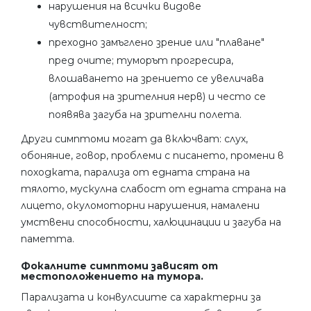
нарушения на всички видове
чувствителност;
преходно замъглено зрение или "плаване"
пред очите; туморът прогресира,
влошаването на зрението се увеличава
(атрофия на зрителния нерв) и често се
появява загуба на зрителни полета.
Други симптоми могат да включват: слух,
обоняние, говор, проблеми с писането, промени в
походката, парализа от едната страна на
тялото, мускулна слабост от едната страна на
лицето, окуломоторни нарушения, намалени
умствени способности, халюцинации и загуба на
паметта.
Фокалните симптоми зависят от
местоположението на тумора.
Парализата и конвулсиите са характерни за