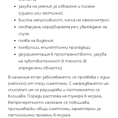
загуба на умения за говорене и писане
(изцяло или частично);
висока импулсивност, липса на самоконтрол;
несвързана, неразбираема реч, увреждане на
слуха;
поява на видения;
конвулсии, епилептични припадъци;
дезориентация в пространството, загуба
на чувствителност в тялото (в
определени области).
В началния етап заболяването се проявява с един
(няколко) от тези симптоми. С напредването им
списъкът им се разширява и състоянието се
влошава. Поради растежа на тумора в мозъка,
вътречерепното налягане се повишава,
причинявайки общи симптоми, характерни за
патологични промени в мозъка