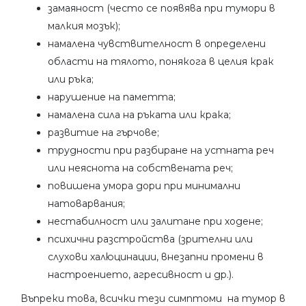
замаяност (често се появява при тумори в
малкия мозък);
намалена чувствителност в определени
области на тялото, понякога в целия крак
или ръка;
нарушение на паметта;
намалена сила на ръката или крака;
развитие на гърчове;
трудности при разбиране на устната реч
или неяснота на собствената реч;
повишена умора дори при минимални
натоварвания;
нестабилност или залитане при ходене;
психични разстройства (зрителни или
слухови халюцинации, внезапни промени в
настроението, агресивност и др.).
Въпреки това, всички тези симптоми на тумор в