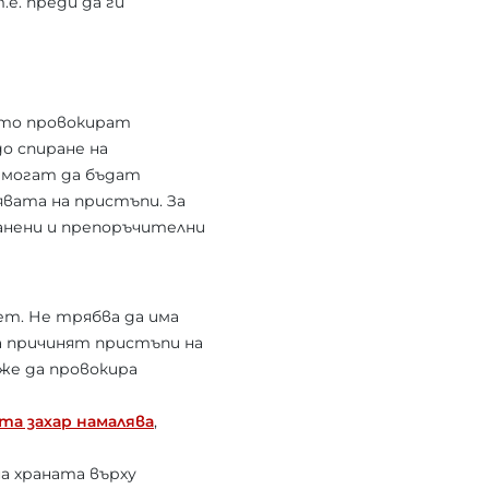
.е. преди да ги
ито провокират
о спиране на
о могат да бъдат
явата на пристъпи. За
анени и препоръчителни
ет. Не трябва да има
а причинят пристъпи на
же да провокира
та захар намалява
,
а храната върху