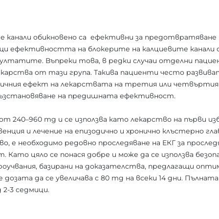
е канали обикновено са ефективни за предотвратяване 
щи ефективността на блокерите на калциевите канали с 
зултатите. Въпреки това, в редки случаи отделни паци
карства от тази група. Такива пациенти често развива
ичния ефект на лекарствата на третия или четвъртия
 възстановяване на предишната ефективност.
от 240–960 mg и се използва като лекарство на първи изб
венция и лечение на епизодично и хронично клъстерно гл
, е необходимо редовно проследяване на ЕКГ за прослед
 Като цяло се понася добре и може да се използва безопа
роучвания, базирани на доказателства, предлагащи опти
е дозата да се увеличава с 80 mg на всеки 14 дни. Пълна
 2-3 седмици.