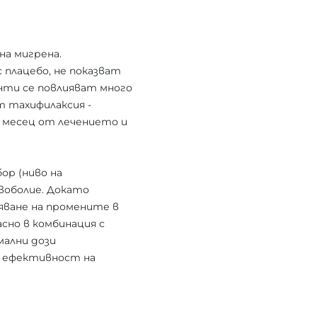
на мигрена.
плацебо, не показват
енти се повлияват много
т тахифилаксия -
 месец от лечението и
ор (ниво на
авоболие. Докато
яване на промените в
сно в комбинация с
мални дози
та ефективност на