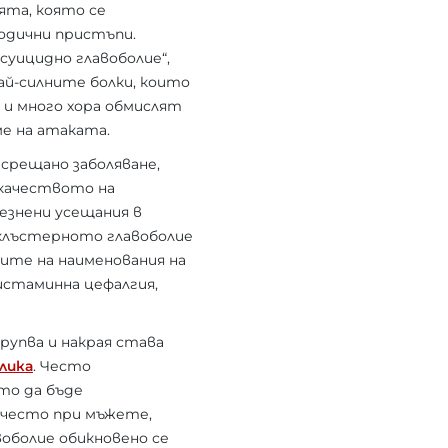
ята, която се
одични пристъпи.
„суицидно главоболие“,
ай-силните болки, които
 и много хора обмислят
ме на атаката.
 срещано заболяване,
 качеството на
лезнени усещания в
 клъстерното главоболие
гите на наименования на
хистаминна цефалгия,
рупва и накрая става
лика
. Често
то да бъде
-често при мъжете,
воболие обикновено се