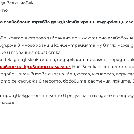
за всеки човек.
ето
 главоболие трябва да изключва храни, съдържащи с
во, което е строго забранено при клъстърно главоболие
ъдържа в много храни и концентрацията му в тях може да
ие и топлинна обработка.
бва да изключва храни, съдържащи тирамин, поради фак
шаване на кръвното налягане.
Най-висока е концентрац
одове, някои видове сирена (бри, фета, моцарела, пармез
то се съдържа в месото, бобовите растения, ядките, в
, произвеждан от тялото в резултат на ядене на опреде
тонин: