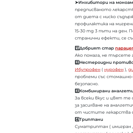
➤Инхибитори на моноам
предписваното лекарств
от диета с ниско съдър
профилактика на мигрена
15-30 mg 3 пъти на ден.
странични ефекти, се с
1️⃣Добрият стар
параце
Ако помага, не търсете
2️⃣Нестероидни против
Ибупрофен
(
нурофен
),
д
проблеми със стомашно-
безопасно.
3️⃣Комбинирани аналгет
За всеки вкус и цвят т
за засилване на аналгет
от чистите лекарства об
4️⃣Триптани
Суматриптан ( имигран , 