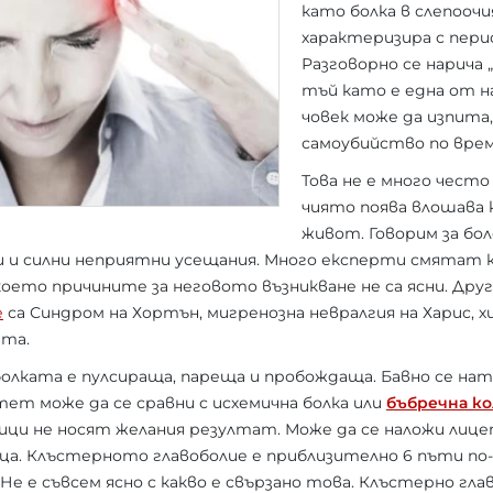
като болка в слепоочи
характеризира с пери
Разговорно се нарича 
тъй като е една от н
човек може да изпита,
самоубийство по вре
Това не е много често
чиято поява влошава
живот. Говорим за бо
и и силни неприятни усещания. Много експерти смятат
което причините за неговото възникване не са ясни. Дру
е
са Синдром на Хортън, мигренозна невралгия на Харис, 
ата.
олката е пулсираща, пареща и пробождаща. Бавно се нат
ет може да се сравни с исхемична болка или
бъбречна ко
и не носят желания резултат. Може да се наложи лице
ица. Клъстерното главоболие е приблизително 6 пъти по
е е съвсем ясно с какво е свързано това. Клъстерно гла