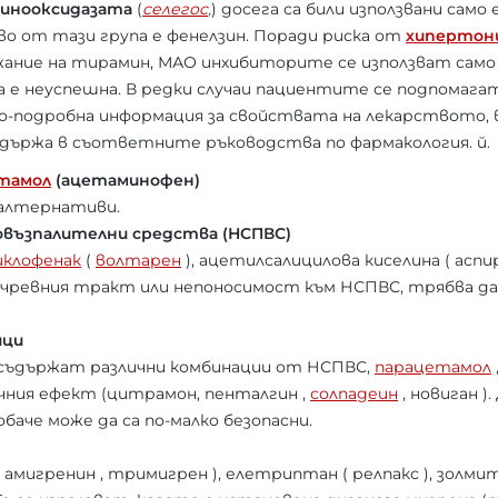
инооксидазата
(
селегос
,
) досега са били използвани само
о от тази група е фенелзин. Поради риска от
хипертон
жание на тирамин, МАО инхибиторите се използват само 
 е неуспешна. В редки случаи пациентите се подпомага
 По-подробна информация за свойствата на лекарството
ъдържа в съответните ръководства по фармакология. й.
тамол
(ацетаминофен)
 алтернативи.
овъзпалителни средства (НСПВС)
иклофенак
(
волтарен
), ацетилсалицилова киселина ( аспи
чревния тракт или непоносимост към НСПВС, трябва да
ици
е съдържат различни комбинации от НСПВС,
парацетамол
ичния ефект (цитрамон, пенталгин ,
солпадеин
, новиган )
аче може да са по-малко безопасни.
амигренин , тримигрен ), елетриптан ( релпакс ), золмит