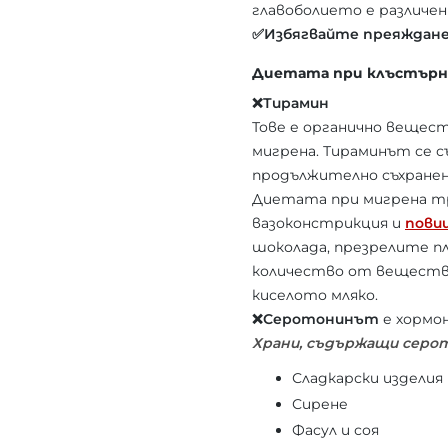
главоболието е различен 
✅Избягвайте преяждан
Диетата при клъстърно
❌Тирамин
Тове е органично вещест
мигрена. Тираминът се с
продължително съхранен
Диетата при мигрена тря
вазоконстрикция и
пови
шоколада, презрелите пл
количество от вещество
киселото мляко.
❌Серотонинът
е хормон
Храни, съдържащи серо
Сладкарски изделия
Сирене
Фасул и соя