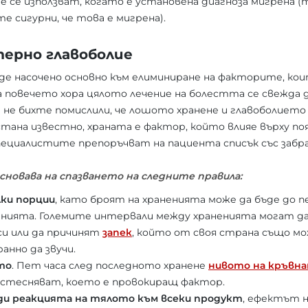
Те се използват, когато е установена диагноза мигрена (т
е сигурни, че това е мигрена).
ерно главоболие
де насочено основно към елиминиране на факторите, ко
а повечето хора цялото лечение на болестта се свежда д
 не бихте помислили, че лошото хранене и главоболиет
 стана известно, храната е фактор, който влияе върху по
пециалистите препоръчват на пациента списък със забр
сновава на спазването на следните правила:
лки порции
, като броят на храненията може да бъде до п
ненията. Големите интервали между храненията могат д
 си или да причинят
запек
, който от своя страна също мо
анно да звучи.
то
. Пет часа след последното хранене
нивото на кръвна
 стесняват, което е провокиращ фактор.
еди реакцията на тялото към всеки продукт
, ефектът н