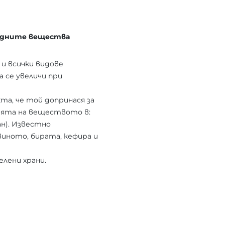
ледните вещества
 и всички видове
 се увеличи при
та, че той допринася за
ията на веществото в:
ан). Известно
иното, бирата, кефира и
лени храни.