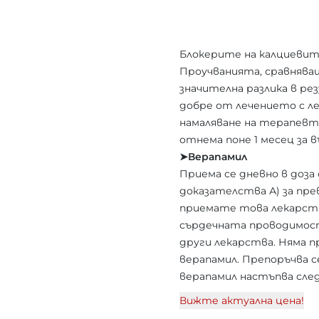
Блокерите на калциевит
Проучванията, сравнява
значителна разлика в ре
добре от лечението с ле
намаляване на терапевт
отнема поне 1 месец за
➤Верапамил
Приема се дневно в доза 
доказателства А) за пре
приемате това лекарство
сърдечната проводимост.
други лекарства. Няма п
верапамил. Препоръчва с
верапамил настъпва след
Вижте актуална цена!