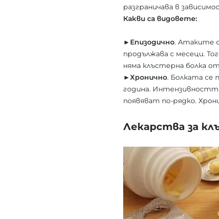
разграничава в зависимо
Какви са видовете:
►Епизодично
. Атаките с
продължава с месеци. То
няма клъстерна болка от
►Хронично
. Болката се
година. Интензивността
появяват по-рядко. Хро
Лекарства за кл