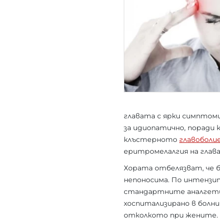
главата с ярки симптом
за идиопатично, поради 
клъстерното
главоболи
еритромелалгия на глав
Хората отбелязват, че б
непоносима. По интензит
стандартните аналгетиц
хоспитализирано в болн
отколкото при жените. Н