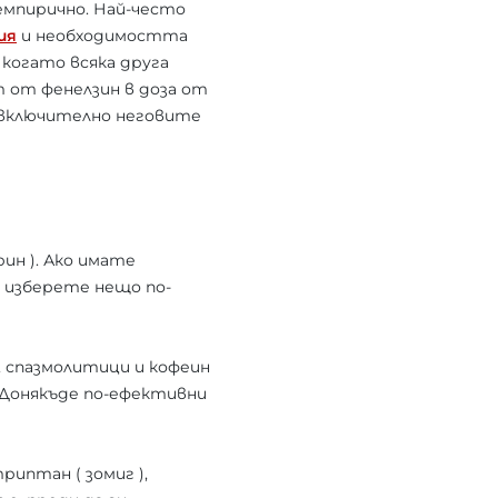
 емпирично. Най-често
ия
и необходимостта
когато всяка друга
т от фенелзин в доза от
, включително неговите
рин ). Ако имате
 изберете нещо по-
, спазмолитици и кофеин
. Донякъде по-ефективни
риптан ( зомиг ),