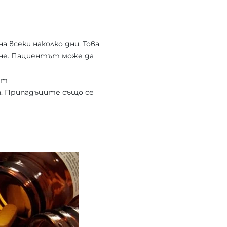
 всеки наколко дни. Това
езне. Пациентът може да
от
п. Припадъците също се