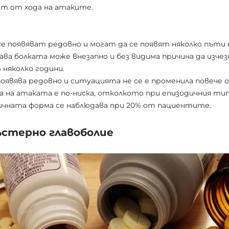
ст от хода на атаките.
е появяват редовно и могат да се появят няколко пъти на
гава болката може внезапно и без видима причина да изч
 няколко години.
 появява редовно и ситуацията не се е променила повече 
 на атаката е по-ниска, отколкото при епизодичния ти
ничната форма се наблюдава при 20% от пациентите.
ъстерно главоболие