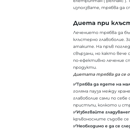
елетриптан ( релпакс ). 
използвате, трябва да ст
Диета при клъст
Лечението трябва да бъ
клъстерно главоболие. З
атаките. На пръв поглед
свързани, но както вече
по-ефективно лечение с
продукти.
Диетата трябва да се о
✅Трябва да ядете на ма
голяма пауза между хра
главоболие сами по себе
пристъпи, колкото и стр
✅Избягвайте гладуване
кръвоносните съдове се
✅Необходимо е да се сл