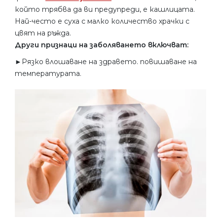
който трябва да ви предупреди, е кашлицата.
Най-често е суха с малко количество храчки с
цвят на ръжда.
Други признаци на заболяването включват:
►Рязко влошаване на здравето. повишаване на
температурата.