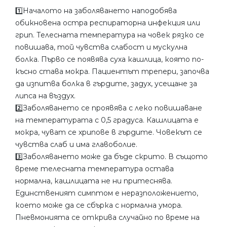
1️⃣Началото на заболяването наподобява
обикновена остра респираторна инфекция или
грип. Телесната температура на човек рязко се
повишава, той чувства слабост и мускулна
болка. Първо се появява суха кашлица, която по-
късно става мокра. Пациентът трепери, започва
да изпитва болка в гърдите, задух, усещане за
липса на въздух.
2️⃣Заболяването се проявява с леко повишаване
на температурата с 0,5 градуса. Кашлицата е
мокра, чуват се хрипове в гърдите. Човекът се
чувства слаб и има главоболие.
3️⃣Заболяването може да бъде скрито. В същото
време телесната температура остава
нормална, кашлицата не ни притеснява.
Единственият симптом е неразположението,
което може да се сбърка с нормална умора.
Пневмонията се открива случайно по време на