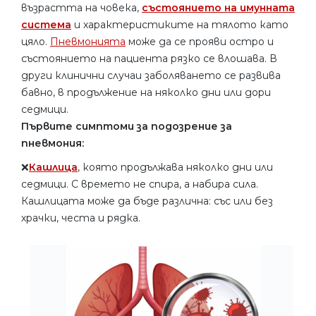
възрастта на човека,
състоянието на имунната
система
и характеристиките на тялото като
цяло.
Пневмонията
може да се прояви остро и
състоянието на пациента рязко се влошава. В
други клинични случаи заболяването се развива
бавно, в продължение на няколко дни или дори
седмици.
Първите симптоми за подозрение за
пневмония:
❌
Кашлица
, която продължава няколко дни или
седмици. С времето не спира, а набира сила.
Кашлицата може да бъде различна: със или без
храчки, честа и рядка.