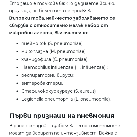
Ето защо е толкова важно да знаете всички
признаци, че болестта се проявява.
Въпреки това, най-често заболяването се
свързва с относително малък набор от
микробни агенти, включително:
пневмокок (S. pneumoniae);
микоплазма (M. pneumoniae);
хламидофила (C. pneumoniae);
Haemophilus influenzae (H. influenzae)
;
респираторни вируси;
ентеробактерии;
Стафилококус ауреус (S. aureus);
Legionella pneumophila (L. pneumophila).
Първи признаци на пневмония
В ранен стадий на заболяването симптомите
могат да варират по интензивност. Важна е