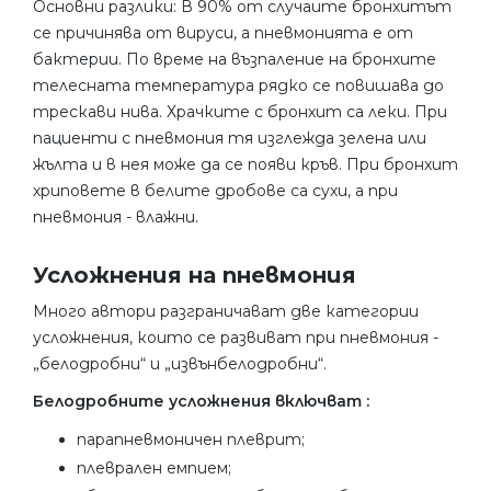
Основни разлики: В 90% от случаите бронхитът
се причинява от вируси, а пневмонията е от
бактерии. По време на възпаление на бронхите
телесната температура рядко се повишава до
трескави нива. Храчките с бронхит са леки. При
пациенти с пневмония тя изглежда зелена или
жълта и в нея може да се появи кръв. При бронхит
хриповете в белите дробове са сухи, а при
пневмония - влажни.
Усложнения на пневмония
Много автори разграничават две категории
усложнения, които се развиват при пневмония -
„белодробни“ и „извънбелодробни“.
Белодробните усложнения включват :
парапневмоничен плеврит;
плеврален емпием;