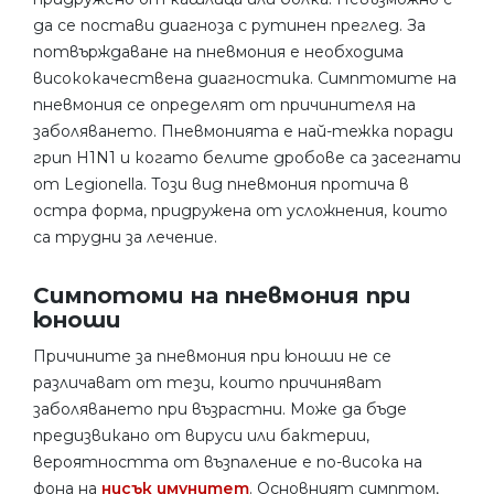
да се постави диагноза с рутинен преглед. За
потвърждаване на пневмония е необходима
висококачествена диагностика. Симптомите на
пневмония се определят от причинителя на
заболяването. Пневмонията е най-тежка поради
грип H1N1 и когато белите дробове са засегнати
от Legionella. Този вид пневмония протича в
остра форма, придружена от усложнения, които
са трудни за лечение.
Симпотоми на пневмония при
юноши
Причините за пневмония при юноши не се
различават от тези, които причиняват
заболяването при възрастни. Може да бъде
предизвикано от вируси или бактерии,
вероятността от възпаление е по-висока на
фона на
нисък имунитет
. Основният симптом,