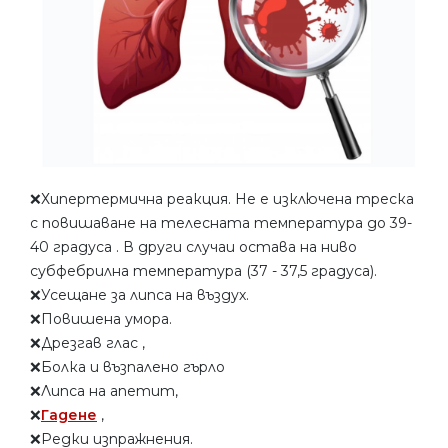
❌Хипертермична реакция. Не е изключена треска
с повишаване на телесната температура до 39-
40 градуса . В други случаи остава на ниво
субфебрилна температура (37 - 37,5 градуса).
❌Усещане за липса на въздух.
❌Повишена умора.
❌Дрезгав глас ,
❌Болка и възпалено гърло
❌Липса на апетит,
❌
Гадене
,
❌Редки изпражнения.