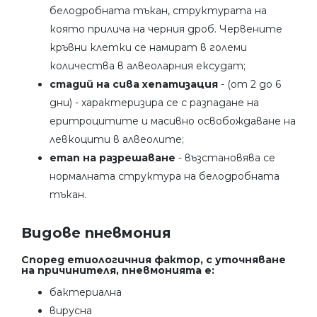
белодробната тъкан, структурата на
която прилича на черния дроб. Червените
кръвни клетки се намират в големи
количества в алвеоларния ексудат;
стадий на сива хепатизация
- (от 2 до 6
дни) - характеризира се с разпадане на
еритроцитите и масивно освобождаване на
левкоцити в алвеолите;
етап на разрешаване
- възстановява се
нормалната структура на белодробната
тъкан.
Видове пневмония
Според етиологичния фактор, с уточняване
на причинителя, пневмонията е:
бактериална
вирусна