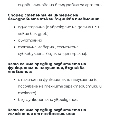
съдови клонове на белодробната артерия.
Според степента на интерес на
белодробната тъкан възниква пневмония:
едностранно (с увреждане на десния или
левия бял дроб)
двустранно
тотална, лобарна , сегментна ,
сублобуларна, базална (централна).
Като се има предвид развитието на
функционални нарушения, възниква
пневмония:
с наличие на функционални нарушения (с
посочване на техните характеристики и
тежест)
без функционални увреждания.
Като се има предвид развитието на
усложнения от пневмония, има: