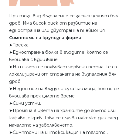
При този вид възпаление се засяга целият бял
дроб. Има висок риск от развитие на
едностранна или двустранна пневмония.
Симптоми на крупозна форма:
➤Треска.
➤Едностранна болка в гърдите, която се
влошава с вдишване.
➤На шията се появяват червени петна. Те са
локализирани от страната на възпаления бял
дроб.
➤Недостиг на въздух и суха кашлица, която се
влошава през цялото време.
➤Сини устни.
➤Промяна в цвета на храчките до жълто или
кафяво, с кръв. Това се случва няколко дни след
началото на заболяването.
➤Симптоми на интоксикация на тялото .