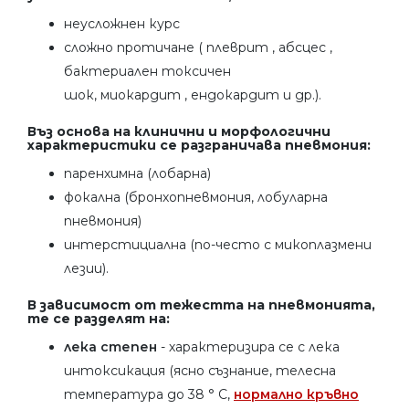
неусложнен курс
сложно протичане ( плеврит , абсцес ,
бактериален токсичен
шок, миокардит , ендокардит и др.).
Въз основа на клинични и морфологични
характеристики се разграничава пневмония:
паренхимна (лобарна)
фокална (бронхопневмония, лобуларна
пневмония)
интерстициална (по-често с микоплазмени
лезии).
В зависимост от тежестта на пневмонията,
те се разделят на:
лека степен
- характеризира се с лека
интоксикация (ясно съзнание, телесна
температура до 38 ° C,
нормално кръвно