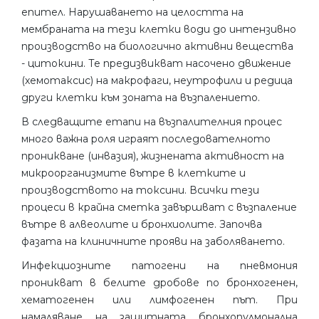
епител. Нарушаването на целостта на
мембраната на тези клетки води до интензивно
производство на биологично активни вещества
- цитокини. Те предизвикват насочено движение
(хемотаксис) на макрофаги, неутрофили и редица
други клетки към зоната на възпалението.
В следващите етапи на възпалителния процес
много важна роля играят последователното
проникване (инвазия), жизнената активност на
микроорганизмите вътре в клетките и
производството на токсини. Всички тези
процеси в крайна сметка завършват с възпаление
вътре в алвеолите и бронхиолите. Започва
фазата на клиничните прояви на заболяването.
Инфекциозните патогени на пневмония
проникват в белите дробове по бронхогенен,
хематогенен или лимфогенен път. При
намаляване на защитната бронхопулмонална