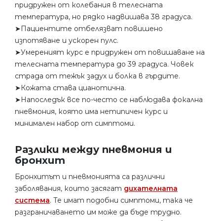
придружен от колебания в телесната
температура, но рядко надвишава 38 градуса.
➤Пациентите отбелязват повишено
изпотяване и ускорен пулс.
➤Умереният курс е придружен от повишаване на
телесната температура до 39 градуса. Човек
страда от тежък задух и болка в гърдите.
➤Кожата става цианотична.
➤Напоследък все по-често се наблюдава фокална
пневмония, която има нетипичен курс и
минимален набор от симптоми.
Разлики между пневмония и
бронхит
Бронхитът и пневмонията са различни
заболявания, които засягат
дихателната
система
. Те имат подобни симптоми, така че
разграничаването им може да бъде трудно.