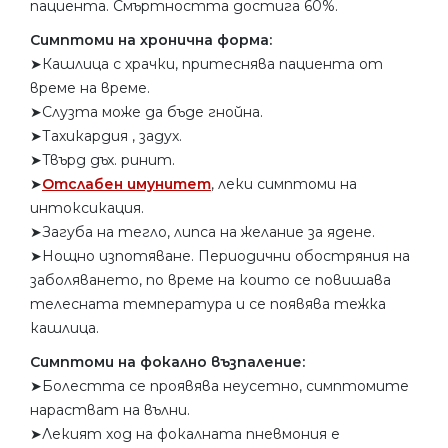
пациента. Смъртността достига 60%.
Симптоми на хронична форма:
➤Кашлица с храчки, притеснява пациента от
време на време.
➤Слузта може да бъде гнойна.
➤Тахикардия , задух.
➤Твърд дъх. ринит.
➤
Отслабен имунитет
, леки симптоми на
интоксикация.
➤Загуба на тегло, липса на желание за ядене.
➤Нощно изпотяване. Периодични обостряния на
заболяването, по време на които се повишава
телесната температура и се появява тежка
кашлица.
Симптоми на фокално възпаление:
➤Болестта се проявява неусетно, симптомите
нарастват на вълни.
➤Лекият ход на фокалната пневмония е