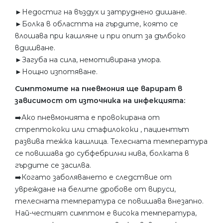
►Недостиг на въздух и затруднено дишане.
►Болка в областта на гърдите, която се
влошава при кашляне и при опит за дълбоко
вдишване.
►Загуба на сила, немотивирана умора.
►Нощно изпотяване.
Симптомите на пневмония ще варират в
зависимост от източника на инфекцията:
➡️Ако пневмонията е провокирана от
стрептококи или стафилококи , пациентът
развива тежка кашлица. Телесната температура
се повишава до субфебрилни нива, болката в
гърдите се засилва.
➡️Когато заболяването е следствие от
увреждане на белите дробове от вируси,
телесната температура се повишава внезапно.
Най-честият симптом е висока температура,