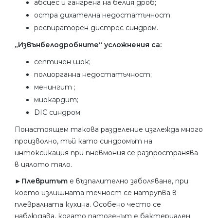
абсцес и гангрена на белия дроб;
остра дихателна недостатъчност;
респираторен дистрес синдром.
„Извънбелодробните“ усложнения са:
септичен шок;
полиорганна недостатъчност;
менингит ;
миокардит;
DIC синдром.
Понастоящем такова разделение изглежда много
произволно, тъй като синдромът на
интоксикация при пневмония се разпространява
в цялото тяло.
►Плевритът
е възпалително заболяване, при
което излишната течност се натрупва в
плевралната кухина. Особено често се
наблюдава, когато патогенът е бактериален