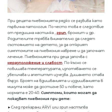
При децата пневмонията рядко се развива като
първична патология. По-често това е следствие
от предишна настинка ,
грип
, бронхит и др.
Родителите трябва внимателно да следят
състоянието на детето, за да открият
симптомите на пневмония навреме и да започнат
лечение. Пневмонията при деца започва с
неразположение и слабост
. По-късно се
повишава температурата, изпотяването се
увеличава и апетитът изчезва. Дишането става
бързо. Броят на вдишванията и издишванията в
минута може да достигне 50 и повече, като
нормата е 20-40.
Симптоми, които могат да
показват пневмония при дете:
►След прекарани ARVI или грип настъпва