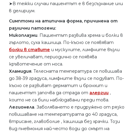
➤В тежки случаи пациентът е в безсъзнание или
в делириум.
Симптоми на атипична форма, причинена от
различни патогени:
Микоплазми
. Пациентът развива хрема и болки в
гърлото, суха кашлица. По-късно се появяват
болки в ставите
и мускулите, лимфните възли
се увеличават, периодично се появява
кръвотечение от носа.
Хламидия
. Телесната температура се повишава
до 38-39 градуса, лимфните възли се подуват. По-
късно се развиват дерматит и бронхит и
пациентът започва да страда от
алергии
,
които не са били наблюдавани преди това.
Легионела
. Заболяването е придружено от рязко
повишаване на температурата до 40 градуса,
втрисане, главоболие , кашлица без храчки. Този
вид пневмония най-често води до смърт на