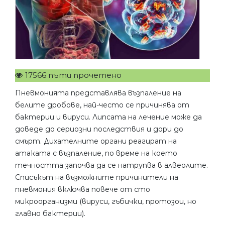
17566 пъти прочетено
Пневмонията представлява възпаление на
белите дробове, най-често се причинява от
бактерии и вируси. Липсата на лечение може да
доведе до сериозни последствия и дори до
смърт. Дихателните органи реагират на
атаката с възпаление, по време на което
течността започва да се натрупва в алвеолите.
Списъкът на възможните причинители на
пневмония включва повече от сто
микроорганизми (вируси, гъбички, протозои, но
главно бактерии).