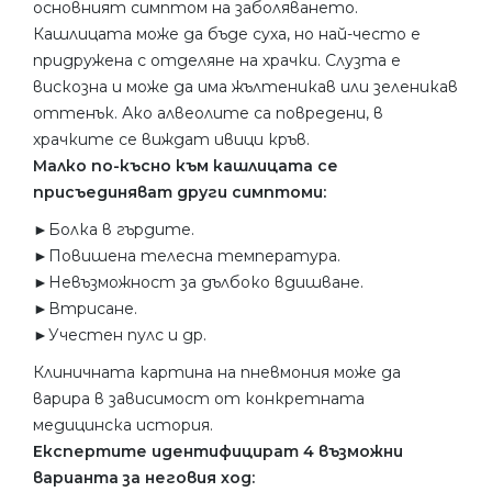
основният симптом на заболяването.
Кашлицата може да бъде суха, но най-често е
придружена с отделяне на храчки. Слузта е
вискозна и може да има жълтеникав или зеленикав
оттенък. Ако алвеолите са повредени, в
храчките се виждат ивици кръв.
Малко по-късно към кашлицата се
присъединяват други симптоми:
►Болка в гърдите.
►Повишена телесна температура.
►Невъзможност за дълбоко вдишване.
►Втрисане.
►Учестен пулс и др.
Клиничната картина на пневмония може да
варира в зависимост от конкретната
медицинска история.
Експертите идентифицират 4 възможни
варианта за неговия ход: