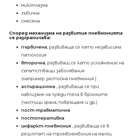
микоплазма
гъбична
смесена
Според механизма на развитие пневмонията
се разграничава:
първичена
, развиваща се като независима
патология
вторична
, развиващ се като усложнение на
съпътстващи заболявания
(например застойна пневмония )
аспирационна
, развиваща се при
навлизане на чужди тела в бронхите
(частици храна, повръщане и др.)
пост-травматична
постоперативна
инфаркт-пневмония
, развиваща се в
резултат на тромбоемболия на малки