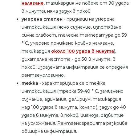
налягане
, тахикардия не повече от 90 удара
в минута), няма задух в покой
умерена степен
- признаци на умерена
интоксикация (ясно съзнание, изпотяване,
силна слабост, телесна температура до 39
° C, умерено понижено кръвно налягане,
тахикардия
около 100 удара в минута
),
дихателна честота - до 30 в минута. в
покой, изразената инфилтрация се определя
рентгенологично.
тежка
- характеризира се с тежка
интоксикация (треска 39-40 ° C, замъглено
съзнание, адинамия, делириум, тахикардия
над 100 удара в минута, колапс ), задух до 40
удара в минута. в покой, цианоза, развитие
на усложнения. Рентгенографията разкрива
обширна инфилтрация.