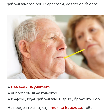
заболяването при възрастен, могат да бъдат:
►
Намален имунитет
.
►Хипотермия на тялото.
►Инфекциозни заболявания: грип , бронхит и др.
На преден план излиза
тежка кашлица
. Това е