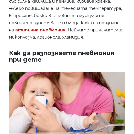
със силна кашлица и пенлива, кървава храчка.
➡️Леко повишаване на телесната температура,
втрисане, болки в ставите и мускулите,
повишено изпотяване и бледа кожа са признаци
на
атипична пневмония
. Нейните причинители:
микоплазма, легионела, хламидия.
Как да разпознаете пневмония
при дете