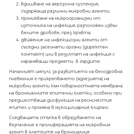
вдишване на аерозолна суспензия,
съдържаща различни микробни агенти;
проникване на микроорганизми от
източника на инфекция, разположен извън
белите дробове, през кръвта;
движение на инфекциозни агенти от
съседни засегнати органи (директен
контакт) или в резултат на инфекция с
нараняващи предмети в гърдите.
Началният импулс за развитието на белодробна
пневмония е прикрепването (адхезията) на
микробни агенти към повърхностната мембрана
на бронхиалните епителни клетки, особено при
предшестваща дисфункция на ресничестия
епител и промяна в мукоцилиарния клирънс.
Следващата стъпка в образуването на
възпаление е пролиферацията на микробния
агент в клетките на бронхиалния