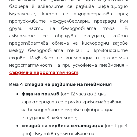
бариера в алвеолите се развива инфекциозно
възпаление, което се разпространява през
пропускливите междуалвеоларни прегради към
други части на белодробната тъкан. В
алвеолите се образува ексудат, който
предотвратява обмена на кислородни газове
между белодробната тъкан и кръвоносните
съдове. Развиват се кислородна и дихателна
недостатъчност , а при усложнена пневмония -
сърдечна недостатъчност
.
Има 4 стадия на развитие на пневмония
фаза на прилив
(от 12 часа до 3 дни) -
характеризира се с рязко кръвоснабдяване
на белодробните съдове и фибринозна
ексудация в алвеолите;
стадий на червена хепатизация
(от 1 до 3
дни) - възниква уплътняване на