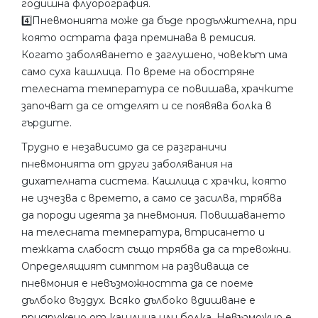
годишна флуорография.
4️⃣Пневмонията може да бъде продължителна, при
която острата фаза преминава в ремисия.
Когато заболяването е заглушено, човекът има
само суха кашлица. По време на обостряне
телесната температура се повишава, храчките
започват да се отделят и се появява болка в
гърдите.
Трудно е независимо да се разграничи
пневмонията от други заболявания на
дихателната система. Кашлица с храчки, която
не изчезва с времето, а само се засилва, трябва
да породи идеята за пневмония. Повишаването
на телесната температура, втрисането и
тежката слабост също трябва да са тревожни.
Определящият симптом на развиваща се
пневмония е невъзможността да се поеме
дълбоко въздух. Всяко дълбоко вдишване е
придружено от кашлица или болка. Невъзможно е