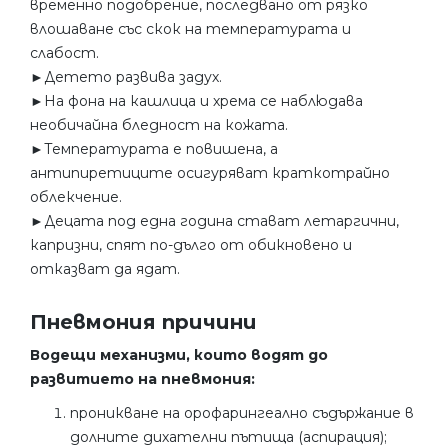
временно подобрение, последвано от рязко
влошаване със скок на температурата и
слабост.
►Детето развива задух.
►На фона на кашлица и хрема се наблюдава
необичайна бледност на кожата.
►Температурата е повишена, а
антипиретиците осигуряват краткотрайно
облекчение.
►Децата под една година стават летаргични,
капризни, спят по-дълго от обикновено и
отказват да ядат.
Пневмония причини
Водещи механизми, които водят до
развитието на пневмония:
проникване на орофарингеално съдържание в
долните дихателни пътища (аспирация);