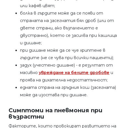
или кафяв цвят;
болка в гърдите може да се появи от
страната на засегнатия бял дроб (или от
двете страни, ако възпалението е
двустранно), което се засилва при кашлица
и дишане;
при дишане може да се чуе хриптене в
гърдите (не се чува при всички пациенти);
задух (учестено дишане) - е резултат от
масивно
увреждане на белите дробове
и
проява на дихателна недостатъчност;
едната страна на гръдния кош (засегната)
може да изостава при дишане.
Симптоми на пневмония при
възрастни
Факторите, които провокират развитието на