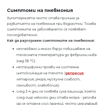
Симптоми на пневмония
Хипотермията често става причина за
развитието на пневмония при възрастни. Тогава
симптомите на заболяването се появяват
последователно.
Как да разпознаем симптомите на пневмония:
неочаквано и много бързо повишаване на
телесната температура до фебрилни нива
(над 38 °C);
неспецифични прояви на системна
интоксикация на тялото (
депресия
,
летаргия, умора, мускулна слабост,
сънливост, главоболие);
след 3-4 дни се появява суха кашлица, която
след още няколко дни става мокра - започва
да се отделя слуз (храчки), често има ръждив