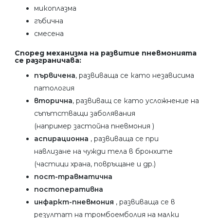
микоплазма
гъбична
смесена
Според механизма на развитие пневмонията
се разграничава:
първичена
, развиваща се като независима
патология
вторична
, развиващ се като усложнение на
съпътстващи заболявания
(например застойна пневмония )
аспирационна
, развиваща се при
навлизане на чужди тела в бронхите
(частици храна, повръщане и др.)
пост-травматична
постоперативна
инфаркт-пневмония
, развиваща се в
резултат на тромбоемболия на малки