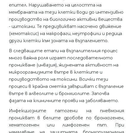
епител. Нарушаването на целостта на
мембраната на тези клетки води до интензивно
производство на биологично активни вещества
- цитокини. Те предизвикват насочено движение
(хемотаксис) на макрофаги, неутрофили и редица
други клетки към зоната на възпалението.
В следващите етапи на възпалителния процес
много важна роля играят последователното
проникване (инвазия), жизнената активност на
микроорганизмите вътре в клетките и
производството на токсини. Всички тези
процеси в крайна сметка завършват с възпаление
вътре в алвеолите и бронхиолите. Започва
фазата на клиничните прояви на заболяването.
Инфекциозните патогени на пневмония
проникват в белите дробове по бронхогенен,
хематогенен или лимфогенен път. При
намаляване на защитната бронхопулмонална