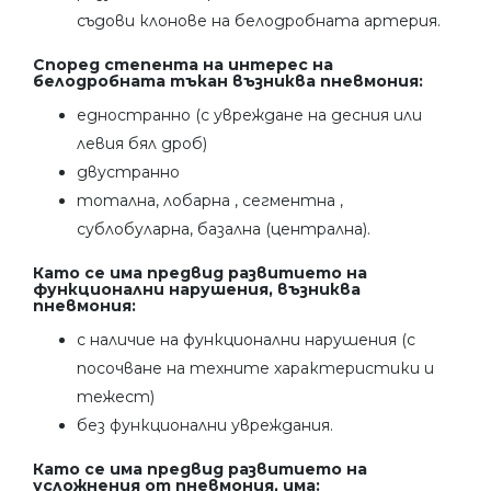
съдови клонове на белодробната артерия.
Според степента на интерес на
белодробната тъкан възниква пневмония:
едностранно (с увреждане на десния или
левия бял дроб)
двустранно
тотална, лобарна , сегментна ,
сублобуларна, базална (централна).
Като се има предвид развитието на
функционални нарушения, възниква
пневмония:
с наличие на функционални нарушения (с
посочване на техните характеристики и
тежест)
без функционални увреждания.
Като се има предвид развитието на
усложнения от пневмония, има: