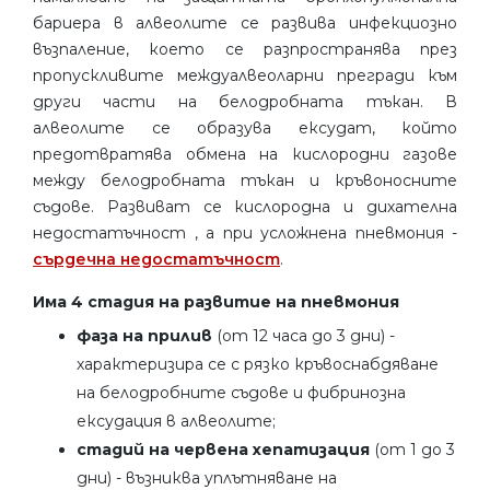
бариера в алвеолите се развива инфекциозно
възпаление, което се разпространява през
пропускливите междуалвеоларни прегради към
други части на белодробната тъкан. В
алвеолите се образува ексудат, който
предотвратява обмена на кислородни газове
между белодробната тъкан и кръвоносните
съдове. Развиват се кислородна и дихателна
недостатъчност , а при усложнена пневмония -
сърдечна недостатъчност
.
Има 4 стадия на развитие на пневмония
фаза на прилив
(от 12 часа до 3 дни) -
характеризира се с рязко кръвоснабдяване
на белодробните съдове и фибринозна
ексудация в алвеолите;
стадий на червена хепатизация
(от 1 до 3
дни) - възниква уплътняване на