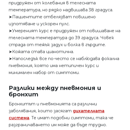
придружен от колебания в телесната
температура, но рядко надвишава 38 градуса.
➤Пациентите отбелязват повишено
изпотяване и ускорен пулс.
➤Умереният курс е придружен от повишаване на
телесната температура до 39 градуса. Човек
страда от тежък задух и болка в гърдите.
➤Кожата става цианотична.
➤Напоследък все по-често се наблюдава фокална
пневмония, която има нетипичен курс и
минимален набор от симптоми.
Разлики между пневмония и
бронхит
Бронхитът и пневмонията са различни
заболявания, които засягат
дихателната
система
. Те имат подобни симптоми, така че
разграничаването им може да бъде трудно.