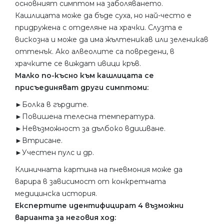
основният симптом на заболяването.
Кашлицата може да бъде суха, но най-често е
придружена с отделяне на храчки. Слузта е
вискозна и може да има жълтеникав или зеленикав
оттенък. Ако алвеолите са повредени, в
храчките се виждат ивици кръв.
Малко по-късно към кашлицата се
присъединяват други симптоми:
►Болка в гърдите.
►Повишена телесна температура.
►Невъзможност за дълбоко вдишване.
►Втрисане.
►Учестен пулс и др.
Клиничната картина на пневмония може да
варира в зависимост от конкретната
медицинска история.
Експертите идентифицират 4 възможни
варианта за неговия ход: