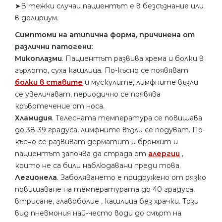
➤В тежки случаи пациентът е в безсъзнание или
в делириум.
Симптоми на атипична форма, причинена от
различни патогени:
Микоплазми
. Пациентът развива хрема и болки в
гърлото, суха кашлица. По-късно се появяват
болки в ставите
и мускулите, лимфните възли
се увеличават, периодично се появява
кръвотечение от носа.
Хламидия
. Телесната температура се повишава
до 38-39 градуса, лимфните възли се подуват. По-
късно се развиват дерматит и бронхит и
пациентът започва да страда от
алергии
,
които не са били наблюдавани преди това.
Легионела
. Заболяването е придружено от рязко
повишаване на температурата до 40 градуса,
втрисане, главоболие , кашлица без храчки. Този
вид пневмония най-често води до смърт на