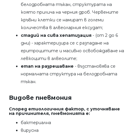
белодробната тъкан, структурата на
която прилича на черния дроб. Червените
кръвни клетки се намират в големи
количества в алвеоларния ексудат;
стадий на сива хепатизация
- (от 2 до 6
дни) - характеризира се с разпадане на
еритроцитите и масивно освобождаване на
левкоцити в алвеолите;
етап на разрешаване
- възстановява се
нормалната структура на белодробната
тъкан.
Видове пневмония
Според етиологичния фактор, с уточняване
на причинителя, пневмонията е:
бактериална
вирусна