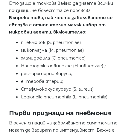
Ето защо е толкова важно да знаете всички
признаци, че болестта се проявява.
Въпреки това, най-често заболяването се
свързва с относително малък набор от
микробни агенти, включително:
пневмокок (S. pneumoniae);
микоплазма (M. pneumoniae);
хламидофила (C. pneumoniae);
Haemophilus influenzae (H. influenzae)
;
респираторни вируси;
ентеробактерии;
Стафилококус ауреус (S. aureus);
Legionella pneumophila (L. pneumophila).
Първи признаци на пневмония
В ранен стадий на заболяването симптомите
могат да варират по интензивност. Важна е