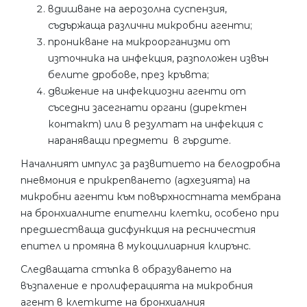
вдишване на аерозолна суспензия,
съдържаща различни микробни агенти;
проникване на микроорганизми от
източника на инфекция, разположен извън
белите дробове, през кръвта;
движение на инфекциозни агенти от
съседни засегнати органи (директен
контакт) или в резултат на инфекция с
нараняващи предмети в гърдите.
Началният импулс за развитието на белодробна
пневмония е прикрепването (адхезията) на
микробни агенти към повърхностната мембрана
на бронхиалните епителни клетки, особено при
предшестваща дисфункция на ресничестия
епител и промяна в мукоцилиарния клирънс.
Следващата стъпка в образуването на
възпаление е пролиферацията на микробния
агент в клетките на бронхиалния