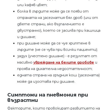
или кафяв цвят;
болка в гърдите може да се появи от
страната на засегнатия бял дроб (или от
двете страни, ако възпалението е
двустранно), което се засилва при кашлица
и дишане;
при дишане може да се чуе хриптене в
гърдите (не се чува при всички пациенти);
задух (учестено дишане) - е резултат от
масивно
увреждане на белите дробове
и
проява на дихателна недостатъчност;
едната страна на гръдния кош (засегната)
може да изостава при дишане.
Симптоми на пневмония при
възрастни
Факторите, които провокират развитието на