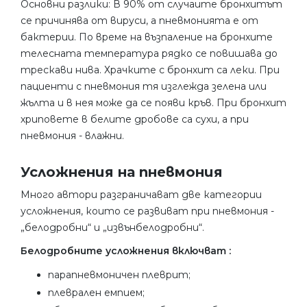
Основни разлики: В 90% от случаите бронхитът
се причинява от вируси, а пневмонията е от
бактерии. По време на възпаление на бронхите
телесната температура рядко се повишава до
трескави нива. Храчките с бронхит са леки. При
пациенти с пневмония тя изглежда зелена или
жълта и в нея може да се появи кръв. При бронхит
хриповете в белите дробове са сухи, а при
пневмония - влажни.
Усложнения на пневмония
Много автори разграничават две категории
усложнения, които се развиват при пневмония -
„белодробни“ и „извънбелодробни“.
Белодробните усложнения включват :
парапневмоничен плеврит;
плеврален емпием;