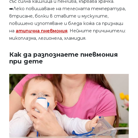
със силна кашлица и пенлива, кървава храчка.
➡️Леко повишаване на телесната температура,
втрисане, болки в ставите и мускулите,
повишено изпотяване и бледа кожа са признаци
на
атипична пневмония
. Нейните причинители:
микоплазма, легионела, хламидия.
Как да разпознаете пневмония
при дете