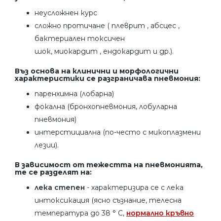
неусложнен курс
сложно протичане ( плеврит , абсцес ,
бактериален токсичен
шок, миокардит , ендокардит и др.).
Въз основа на клинични и морфологични
характеристики се разграничава пневмония:
паренхимна (лобарна)
фокална (бронхопневмония, лобуларна
пневмония)
интерстициална (по-често с микоплазмени
лезии).
В зависимост от тежестта на пневмонията,
те се разделят на:
лека степен
- характеризира се с лека
интоксикация (ясно съзнание, телесна
температура до 38 ° C,
нормално кръвно