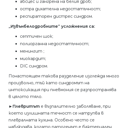
абсцес и гангрена на белия дроб;
остра дихателна недостатъчност;
респираторен дистрес синдром.
„Извънбелодробните“ усложнения са:
септичен шок;
полиорганна недостатъчност;
менингит ;
миокардит;
DIC синдром.
Понастоящем такова разделение изглежда много
произволно, тъй като синдромът на
интоксикация при пневмония се разпространява
в цялото тяло.
►Плевритът
е възпалително заболяване, при
което излишната течност се натрупва в
плевралната кухина. Особено често се
наблюдава, когато патогенът е бактериален