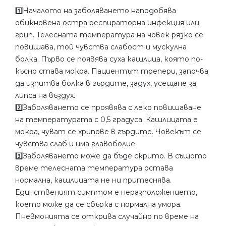
1️⃣Началото на заболяването наподобява
обикновена остра респираторна инфекция или
грип. Телесната температура на човек рязко се
повишава, той чувства слабост и мускулна
болка. Първо се появява суха кашлица, която по-
късно става мокра. Пациентът трепери, започва
да изпитва болка в гърдите, задух, усещане за
липса на въздух.
2️⃣Заболяването се проявява с леко повишаване
на температурата с 0,5 градуса. Кашлицата е
мокра, чуват се хрипове в гърдите. Човекът се
чувства слаб и има главоболие.
3️⃣Заболяването може да бъде скрито. В същото
време телесната температура остава
нормална, кашлицата не ни притеснява.
Единственият симптом е неразположението,
което може да се сбърка с нормална умора.
Пневмонията се открива случайно по време на