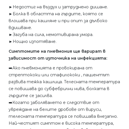
►Недостиг на въздух и затруднено дишане.
►Болка в областта на гърдите, която се
влошава при кашляне и при опит за дълбоко
вдишване.
►Загуба на сила, немотивирана умора.
►Нощно изпотяване.
Симптомите на пневмония ще варират в
зависимост от източника на инфекцията:
➡️Ако пневмонията е провокирана от
стрептококи или стафилококи , пациентът
развива тежка кашлица. Телесната температура
се повишава до субфебрилни нива, болката в
гърдите се засилва.
➡️Когато заболяването е следствие от
увреждане на белите дробове от вируси,
телесната температура се повишава внезапно.
Най-честият симптом е висока температура,