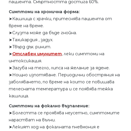
пациента. Смъртността достига 60%.
Симптоми на хронична форма:
➤Кашлица с храчки, притеснява пациента от
време на време.
➤Слузта може да бъде гнойна.
➤Тахикардия , задух.
➤Твърд дъх. ринит.
➤
Отслабен имунитет
, леки симптоми на
интоксикация.
➤Загуба на тегло, липса на желание за ядене.
➤Нощно изпотяване. Периодични обостряния на
заболяването, по време на които се повишава
телесната температура и се появява тежка
кашлица.
Симптоми на фокално възпаление:
➤Болестта се проявява неусетно, симптомите
нарастват на вълни.
➤Лекият ход на фокалната пневмония е