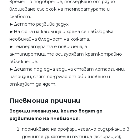
временно подобрение, последвано от рязко
влошаване със скок на температурата и
слабост.
►Детето развива задух.
►На фона на кашлица и хрема се наблюдава
необичайна бледност на кожата.
►Температурата е повишена, а
антипиретиците осигуряват краткотрайно
облекчение.
►Децата под една година стават летаргични,
капризни, спят по-дълго от обикновено и
отказват да ядат.
Пневмония причини
Водещи механизми, които водят до
развитието на пневмония:
проникване на орофарингеално съдържание в
долните дихателни пътища (аспирация);