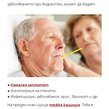
заболяването при възрастен, могат да бъдат:
►
Намален имунитет
.
►Хипотермия на тялото.
►Инфекциозни заболявания: грип , бронхит и др.
На преден план излиза
тежка кашлица
. Това е