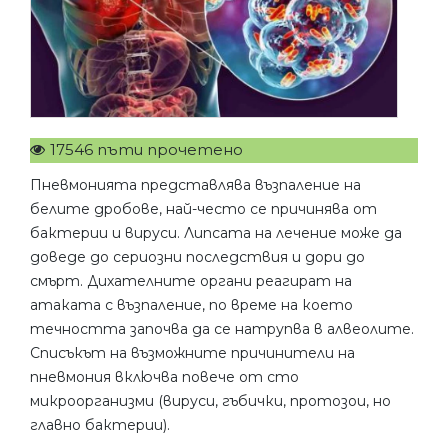
17546 пъти прочетено
Пневмонията представлява възпаление на
белите дробове, най-често се причинява от
бактерии и вируси. Липсата на лечение може да
доведе до сериозни последствия и дори до
смърт. Дихателните органи реагират на
атаката с възпаление, по време на което
течността започва да се натрупва в алвеолите.
Списъкът на възможните причинители на
пневмония включва повече от сто
микроорганизми (вируси, гъбички, протозои, но
главно бактерии).