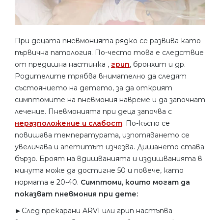
При децата пневмонията рядко се развива като
първична патология. По-често това е следствие
от предишна настинка ,
грип
, бронхит и др.
Родителите трябва внимателно да следят
състоянието на детето, за да открият
симптомите на пневмония навреме и да започнат
лечение. Пневмонията при деца започва с
неразположение и слабост
. По-късно се
повишава температурата, изпотяването се
увеличава и апетитът изчезва. Дишането става
бързо. Броят на вдишванията и издишванията в
минута може да достигне 50 и повече, като
нормата е 20-40.
Симптоми, които могат да
показват пневмония при дете:
►След прекарани ARVI или грип настъпва