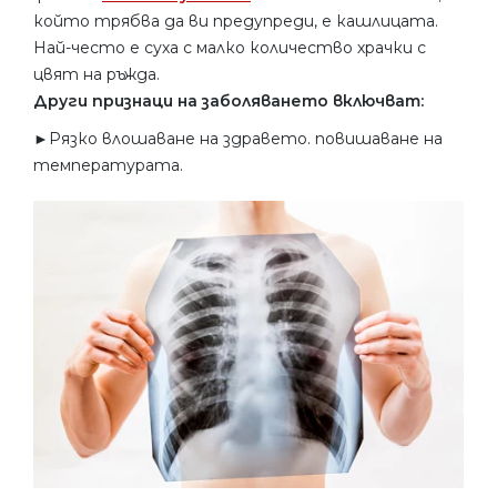
който трябва да ви предупреди, е кашлицата.
Най-често е суха с малко количество храчки с
цвят на ръжда.
Други признаци на заболяването включват:
►Рязко влошаване на здравето. повишаване на
температурата.