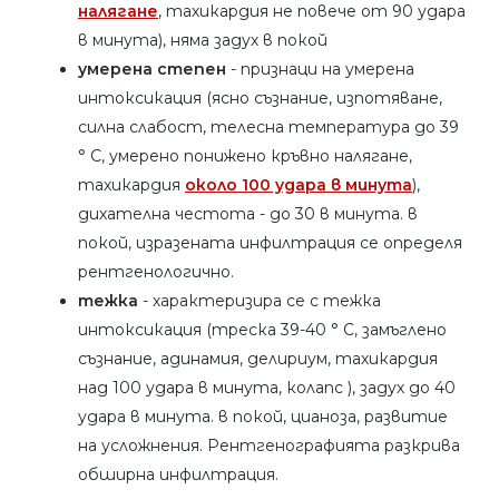
налягане
, тахикардия не повече от 90 удара
в минута), няма задух в покой
умерена степен
- признаци на умерена
интоксикация (ясно съзнание, изпотяване,
силна слабост, телесна температура до 39
° C, умерено понижено кръвно налягане,
тахикардия
около 100 удара в минута
),
дихателна честота - до 30 в минута. в
покой, изразената инфилтрация се определя
рентгенологично.
тежка
- характеризира се с тежка
интоксикация (треска 39-40 ° C, замъглено
съзнание, адинамия, делириум, тахикардия
над 100 удара в минута, колапс ), задух до 40
удара в минута. в покой, цианоза, развитие
на усложнения. Рентгенографията разкрива
обширна инфилтрация.