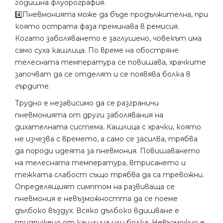
годишна флуорография.
4️⃣Пневмонията може да бъде продължителна, при
която острата фаза преминава в ремисия.
Когато заболяването е заглушено, човекът има
само суха кашлица. По време на обостряне
телесната температура се повишава, храчките
започват да се отделят и се появява болка в
гърдите.
Трудно е независимо да се разграничи
пневмонията от други заболявания на
дихателната система. Кашлица с храчки, която
не изчезва с времето, а само се засилва, трябва
да породи идеята за пневмония. Повишаването
на телесната температура, втрисането и
тежката слабост също трябва да са тревожни.
Определящият симптом на развиваща се
пневмония е невъзможността да се поеме
дълбоко въздух. Всяко дълбоко вдишване е
придружено от кашлица или болка. Невъзможно е