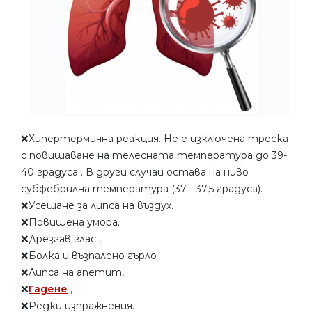
❌Хипертермична реакция. Не е изключена треска
с повишаване на телесната температура до 39-
40 градуса . В други случаи остава на ниво
субфебрилна температура (37 - 37,5 градуса).
❌Усещане за липса на въздух.
❌Повишена умора.
❌Дрезгав глас ,
❌Болка и възпалено гърло
❌Липса на апетит,
❌
Гадене
,
❌Редки изпражнения.