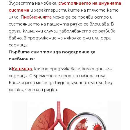
възрастта на човека,
състоянието на имунната
система
и характеристиките на тялото като
цяло.
Пневмонията
може да се прояви остро и
състоянието на пациента рязко се влошава. В
други клинични случаи заболяването се развива
бавно, в продължение на няколко дни или дори
седмици.
Първите симптоми за подозрение за
пневмония:
❌
Кашлица
, която продължава няколко дни или
седмици. С времето не спира, а набира сила.
Кашлицата може да бъде различна: със или без
храчки, честа и рядка.