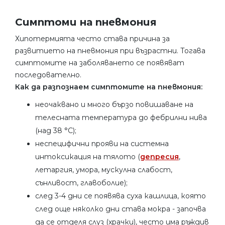
Симптоми на пневмония
Хипотермията често става причина за
развитието на пневмония при възрастни. Тогава
симптомите на заболяването се появяват
последователно.
Как да разпознаем симптомите на пневмония:
неочаквано и много бързо повишаване на
телесната температура до фебрилни нива
(над 38 °C);
неспецифични прояви на системна
интоксикация на тялото (
депресия
,
летаргия, умора, мускулна слабост,
сънливост, главоболие);
след 3-4 дни се появява суха кашлица, която
след още няколко дни става мокра - започва
да се отделя слуз (храчки), често има ръждив