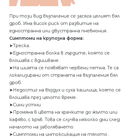
При този вид възпаление се засяга целият бял
дроб. Има висок риск от развитие на
едностранна или двустранна пневмония.
Симптоми на крупозна форма:
➤Треска.
➤Едностранна болка в гърдите, която се
влошава с вдишване.
➤На шията се появяват червени петна. Те са
локализирани от страната на възпаления бял
дроб.
➤Недостиг на въздух и суха кашлица, която се
влошава през цялото време.
➤Сини устни.
➤Промяна в цвета на храчките до жълто или
кафяво, с кръв. Това се случва няколко дни след
началото на заболяването.
➤Симптоми на интоксикация на тялото .