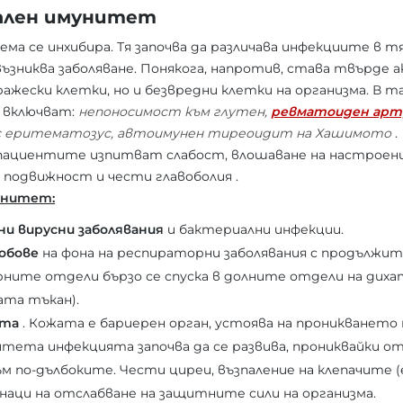
мален имунитет
ма се инхибира. Тя започва да различава инфекциите в тя
ъзниква заболяване. Понякога, напротив, става твърде а
ажески клетки, но и безвредни клетки на организма. В та
 включват:
непоносимост към глутен,
ревматоиден ар
ус еритематозус, автоимунен тиреоидит на Хашимото
.
ациентите изпитват слабост, влошаване на настроени
а подвижност и чести главоболия .
унитет:
и вирусни заболявания
и бактериални инфекции.
обове
на фона на респираторни заболявания с продължит
ните отдели бързо се спуска в долните отдели на дих
ата тъкан).
ата
. Кожата е бариерен орган, устоява на проникването 
итета инфекцията започва да се развива, прониквайки 
м по-дълбоките. Чести циреи, възпаление на клепачите (е
знаци на отслабване на защитните сили на организма.