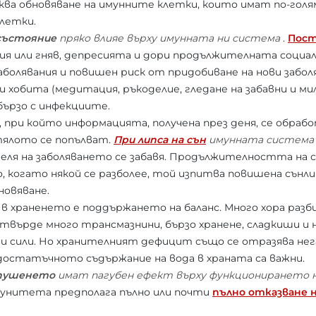
ва обновяване на имунните клетки, които имат по-гол
летки.
състояние
пряко влияе върху имунната ни система
.
Пост
я или гняв, депресията и дори продължителната социал
аболявания и повишен риск от придобиване на нови забол
хобита (медитация, ръкоделие, гледане на забавни и ми
бързо с инфекциите.
, при който информацията, получена през деня, се обраб
тялото се попълват.
При липса на сън
имунната система
еля на заболяването се забавя. Продължителността на с
йно, когато някой се разболее, той изпитва повишена сън
новяване.
 в храненето е поддържането на баланс. Много хора ра
 твърде много трансмазнини, бързо хранене, сладкиши и
 сили. Но хранителният дефицит също се отразява нега
достатъчното съдържание на вода в храната са важни.
пушенето
имат пагубен ефект върху функционирането 
унитета предполага пълно или почти
пълно отказване н