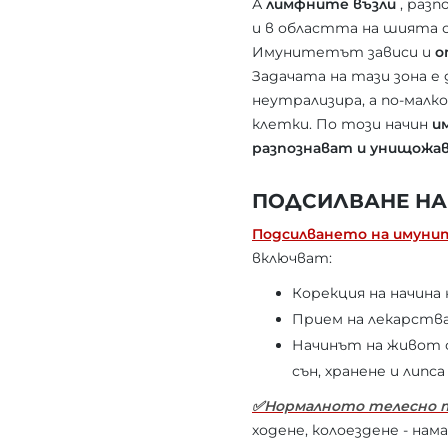
А
лимфните възли
, разп
и в областта на шията 
Имунитетът зависи и
Задачата на тази зона е 
неутрализира, а по-малк
клетки. По този начин
и
разпознават и унищожа
ПОДСИЛВАНЕ НА
Подсилването на имун
включват:
Корекция на начина
Прием на лекарства
Начинът на живот с
сън, хранене и липса
✅Нормалното телесно 
ходене, колоездене - на