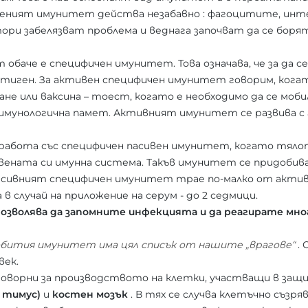
деният имунитет действа незабавно : фагоцитите, ин
и забелязват проблема и веднага започват да се борят
аче е специфичен имунитет. Това означава, че за да се
нтиген. За активен специфичен имунитет говорим, когато
не или ваксина – тоест, когато е необходимо да се моб
 имунологична памет. Активният имунитет се развива с г
работа със специфичен пасивен имунитет, когато тяло
твената си имунна система. Такъв имунитет се придобив
асивният специфичен имунитет трае по-малко от акти
 в случай на приложение на серум - до 2 седмици.
озволява да запомните инфекцията и да реагирате мно
бития имунитет има цял списък от нашите „врагове“
. 
век.
оворни за производството на клетки, участващи в защи
 тимус)
и
костен мозък
. В тях се случва клетъчно съзряв