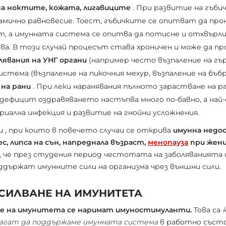
на ноктите, кожата, лигавиците
. При развитие на гъбич
амично равновесие. Тоест, гъбичките се опитват да про
т, а имунната система се опитва да потисне и отхвърли
ва. В този случай процесът става хроничен и може да пр
явания на УНГ органи
(например често възпаление на г
истема (възпаление на пикочния мехур, възпаление на бъб
 на рани
. При леки наранявания пълното зарастване на 
нодефицит оздравяването настъпва много по-бавно, а най-
риална инфекция и развитие на гнойни усложнения.
, при които в повечето случаи се открива
имунна нед
с, липса на сън, напреднала възраст,
менопауза
при жени
, че през студения период честотата на заболяванията с
оддържат имунните сили на организма чрез външни сили.
ДСИЛВАНЕ НА ИМУНИТЕТА
не на имунитета се наримат имуностимуланти.
Това са
магат да поддържаме имунната система
в работно състо