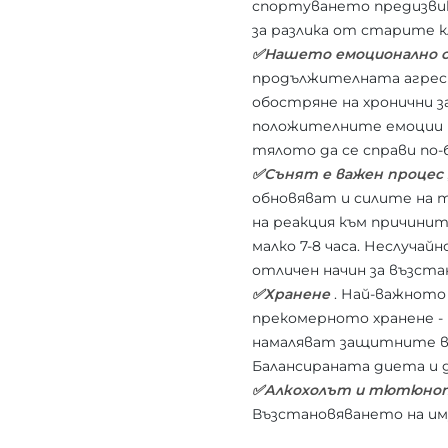
спортуването предизвик
за разлика от старите к
✅Нашето емоционално 
продължителната агреси
обостряне на хронични з
положителните емоции и 
тялото да се справи по-
✅Сънят е важен процес
обновяват и силите на 
на реакция към причинит
малко 7-8 часа. Неслуча
отличен начин за възста
✅Хранене
. Най-важното
прекомерното хранене -
намаляват защитните ви
Балансираната диета и 
✅Алкохолът и тютюно
Възстановяването на им