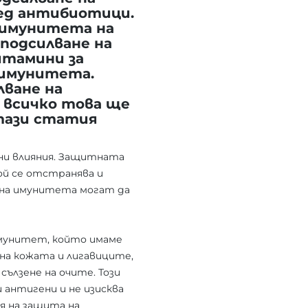
ед антибиотици.
 имунитета на
 подсилване на
итамини за
 имунитета.
лване на
 всичко това ще
тази статия
ни влияния. Защитната
ой се отстранява и
 на имунитета могат да
имунитет, който имаме
на кожата и лигавиците,
ълзене на очите. Този
 антигени и не изисква
я на защита на