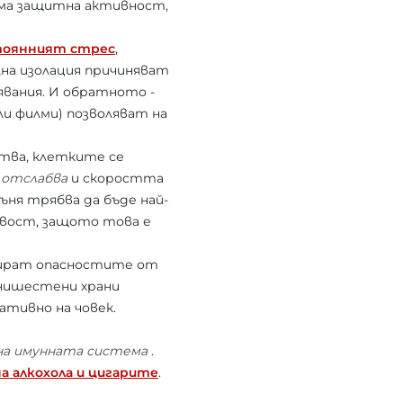
яма защитна активност,
оянният стрес
,
на изолация причиняват
явания. И обратното -
ли филми) позволяват на
отва, клетките се
 отслабва
и скоростта
ъня трябва да бъде най-
ливост, защото това е
збират опасностите от
 нишестени храни
тивно на човек.
на имунната система
.
а алкохола и цигарите
.