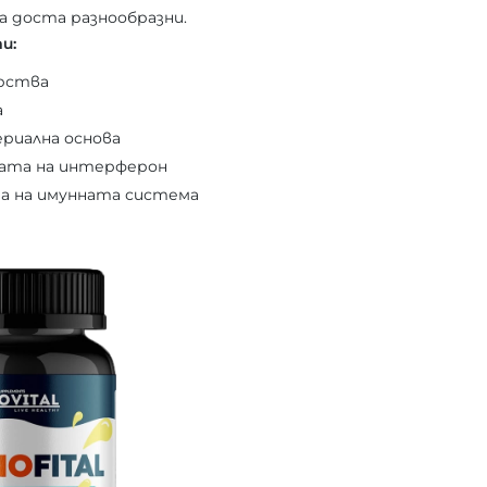
 доста разнообразни.
и:
рства
а
риална основа
вата на интерферон
а на имунната система