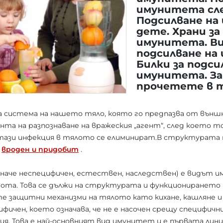
имунитета сл
Подсилване на
дете. Храни за
имунитета. В
подсилване на
Билки за подси
имунитета. За
прочетете в 
система на нашето тяло, която го предпазва от външ
нта на разпознаване на вражеския „агент“, след което т
тази инфекция в тялото се елиминират.В структурата
:
вроден и придобит
.
аче неспецифичен, естествен, наследствен) е видът 
вота. Това се дължи на структурата и функционирането 
 защитни механизми на тялото като кихане, кашляне и с
ичен, което означава, че не е насочен срещу специфични
я. Това е най-основният вид имунитет и е първата лини