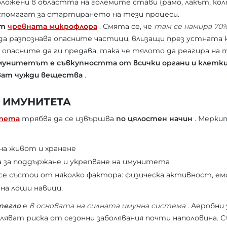
оложени в областта на големите стави (рамо, лакът, кол
спомагат за стартирането на тези процеси.
от
чревната микрофлора
. Смята се, че
там се намира 70
да разпознава опасните частици, влизащи през устната ку
о опасните да ги предава, така че тялото да реагира на 
мунитетът е съвкупността от всички органи и клетки
ват чужди вещества
.
 ИМУНИТЕТА
итета
трябва да се извършва
по цялостен начин
. Меркит
 на живот и хранене
 за поддържане и укрепване на имунитета
е състои от няколко фактора: физическа активност, ем
 на лоши навици.
тегло
е
в основата на силната имунна система
. Аеробни 
маляват риска от сезонни заболявания почти наполовина. 