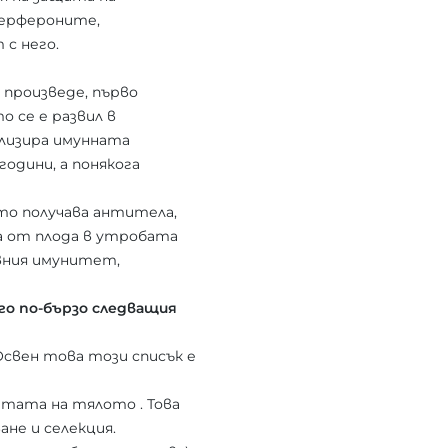
терфероните,
 с него.
 произведе, първо
 се е развил в
илизира имунната
одини, а понякога
то получава антитела,
а от плода в утробата
вния имунитет,
го по-бързо следващия
Освен това този списък е
тата на тялото . Това
ане и селекция.