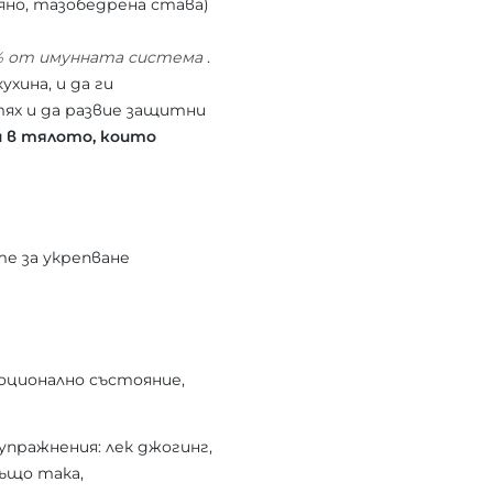
яно, тазобедрена става)
% от имунната система
.
хина, и да ги
тях и да развие защитни
 в тялото, които
е за укрепване
оционално състояние,
упражнения: лек джогинг,
Също така,