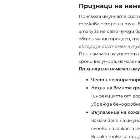
Признаци на на
Понякога имунната систе
толкова остро на тях - в
атакува не само чужди вр
автоимунни процеси, те
склероза, системен луп
При намален имунитет п
хронична умора, намален
Признаци на намален им
Чести респираторн
Лезии на белите др
(инфекцията от гор
уврежда белодробн
Възпаление на кож
намаляване на имун
слоеве на кожата къ
всичко това са при