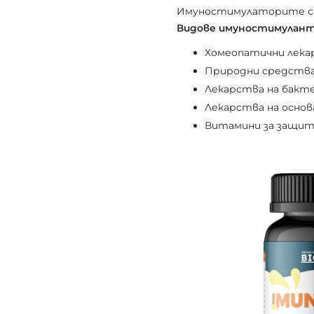
Имуностимулаторите са
Видове имуностимулант
Хомеопатични лека
Природни средств
Лекарства на бакте
Лекарства на осно
Витамини за защит