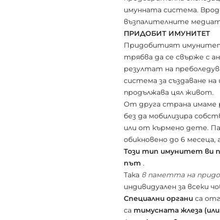
имунната система. Вро
възпалителните медиатор
ПРИДОБИТ ИМУНИТЕТ
Придобитият имунитет об
трябва да се свърже с а
резултат на преболедува
система за създаване на
продължава цял живот.
От друга страна имаме 
без да мобилизира собс
или от кърмено дете. П
обикновено до 6 месеца, а
Този тип имунитет ви п
път
.
Така
в паметта на придо
индивидуален за всеки чо
Специални органи
са отг
са
тимусната жлеза (или