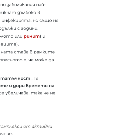
ни заболявания най-
никнат дълбоко в
 инфекцията, но също не
одължи с години.
ърлото или
ринит
) и
реците).
раната става в рамките
опасното е, че може да
остатъчност
. Те
те и дори времето на
е увеличава, така че не
комплекси от активни
яние.