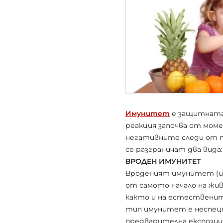
Имунитет
е защитната 
реакция започва от моме
негативните следи от 
се разграничат два вида
ВРОДЕН ИМУНИТЕТ
Вроденият имунитет (ин
от самото начало на жи
както и на естествените
тип имунитет е неспециф
предварителна експозици