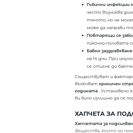
Гъбични инфекции 
често възниква дин
тялото, но не мога
може да направи то
Повтарящи се забол
пикочно-половата с
Бавно заздравяване
на 14 дни. При иму
се стигне до бакте
Съществуват и фактори 
включват
хроничен стре
годината
. Установено е
би било излишно да се п
ХАПЧЕТА ЗА ПО
Хапчетата за подсилва
вещества, които ни по