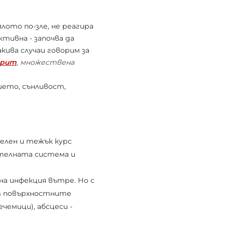
лото по-зле, не реагира
ктивна - започва да
кива случаи говорим за
трит
, множествена
ето, сънливост,
елен и тежък курс
ателната система и
на инфекция вътре. Но с
от повърхностните
чемици), абсцеси -