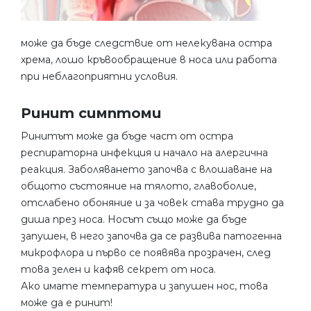
може да бъде следствие от нелекувана остра
хрема, лошо кръвообращение в носа или работа
при неблагоприятни условия.
Ринит симптоми
Ринитът може да бъде част от остра
респираторна инфекция и начало на алергична
реакция. Заболяването започва с влошаване на
общото състояние на тялото, главоболие,
отслабено обоняние и за човек става трудно да
диша през носа. Носът също може да бъде
запушен, в него започва да се развива патогенна
микрофлора и първо се появява прозрачен, след
това зелен и кафяв секрет от носа.
Ако имате температура и запушен нос, това
може да е ринит!