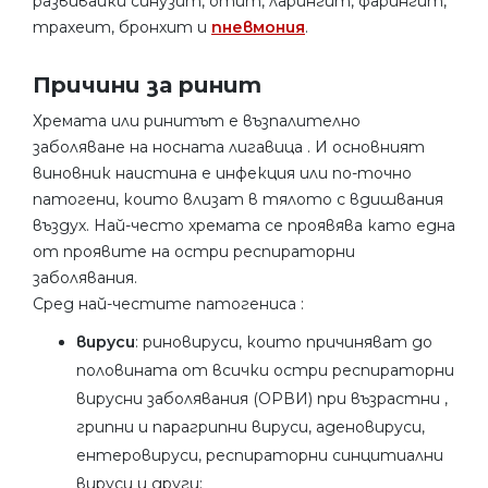
развивайки синузит, отит, ларингит, фарингит,
трахеит, бронхит и
пневмония
.
Причини за ринит
Хремата или ринитът е възпалително
заболяване на носната лигавица . И основният
виновник наистина е инфекция или по-точно
патогени, които влизат в тялото с вдишвания
въздух. Най-често хремата се проявява като една
от проявите на остри респираторни
заболявания.
Сред най-честите патогениса :
вируси
: риновируси, които причиняват до
половината от всички остри респираторни
вирусни заболявания (ОРВИ) при възрастни ,
грипни и парагрипни вируси, аденовируси,
ентеровируси, респираторни синцитиални
вируси и други;