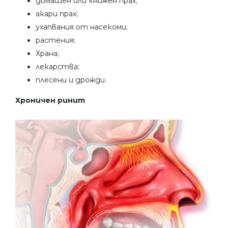
домашен или книжен прах;
акари прах;
ухапвания от насекоми;
растения;
Храна;
лекарства;
плесени и дрожди.
Хроничен ринит