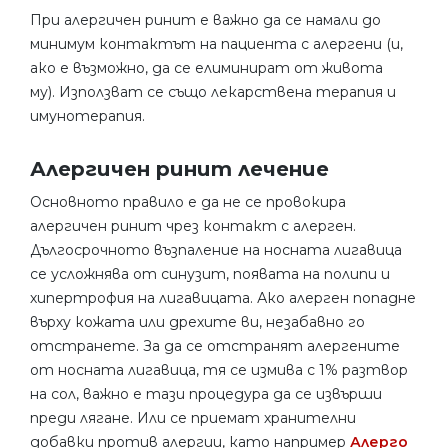
При алергичен ринит е важно да се намали до
минимум контактът на пациента с алергени (и,
ако е възможно, да се елиминират от живота
му). Използват се също лекарствена терапия и
имунотерапия.
Алергичен ринит лечение
Основното правило е да не се провокира
алергичен ринит чрез контакт с алерген.
Дългосрочното възпаление на носната лигавица
се усложнява от синузит, появата на полипи и
хипертрофия на лигавицата. Ако алерген попадне
върху кожата или дрехите ви, незабавно го
отстранете. За да се отстранят алергените
от носната лигавица, тя се измива с 1% разтвор
на сол, важно е тази процедура да се извърши
преди лягане. Или се приемат хранителни
добавки против алергии, като например
Алерго