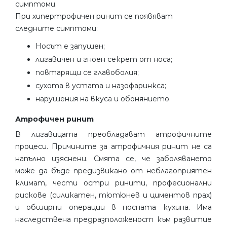
симптоми.
При хипертрофичен ринит се появяват
следните симптоми:
Носът е запушен;
лигавичен и гноен секрет от носа;
повтарящи се главоболия;
сухота в устата и назофаринкса;
нарушения на вкуса и обонянието.
Атрофичен ринит
В лигавицата преобладават атрофичните
процеси. Причините за атрофичния ринит не са
напълно изяснени. Смята се, че заболяването
може да бъде предизвикано от неблагоприятен
климат, чести остри ринити, професионални
рискове (силикатен, тютюнев и циментов прах)
и обширни операции в носната кухина. Има
наследствена предразположеност към развитие