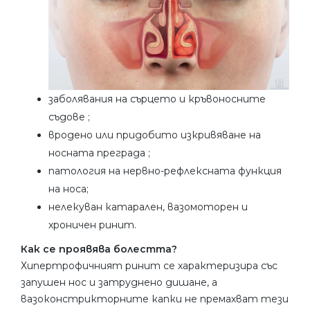
заболявания на сърцето и кръвоносните
съдове ;
вродено или придобито изкривяване на
носната преграда ;
патология на нервно-рефлексната функция
на носа;
нелекуван катарален, вазомоторен и
хроничен ринит.
Как се проявява болестта?
Хипертрофичният ринит се характеризира със
запушен нос и затруднено дишане, а
вазоконстрикторните капки не премахват тези