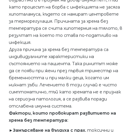
като процесът на борба с инфекцията не засяга
хипоталамуса, където се намират центровете
за терморегулация. Причината за хрема без
температура се счита хипотермия на тялото, в
резултат на което то става по-податливо на
инфекция.
Друга причина за хрема без температура са
индивидуалните характеристики на
състоянието на пациента. Така ринитът може
да се появи при жени през първия триместър на
бременността и при малки деца, когато им
никнат зъби. Лечението в този случай е чисто
симптоматично, тъй като хремата не е признак
на сериозна патология, а се развива поради
отслабена имунна система.
Фактори, които провокират развитието на
хрема без температура:
►
Замърсяване на въздуха с прах
, токсични и