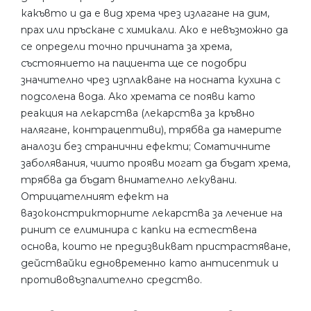
какъвто и да е вид хрема чрез излагане на дим,
прах или пръскане с химикали. Ако е невъзможно да
се определи точно причината за хрема,
състоянието на пациента ще се подобри
значително чрез изплакване на носната кухина с
подсолена вода. Ако хремата се появи като
реакция на лекарства (лекарства за кръвно
налягане, контрацептиви), трябва да намерите
аналози без странични ефекти; Соматичните
заболявания, чиито прояви могат да бъдат хрема,
трябва да бъдат внимателно лекувани.
Отрицателният ефект на
вазоконстрикторните лекарства за лечение на
ринит се елиминира с капки на естествена
основа, които не предизвикват пристрастяване,
действайки едновременно като антисептик и
противовъзпалително средство.