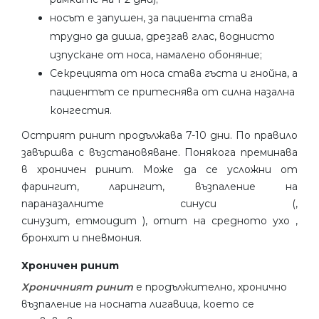
носът е запушен, за пациента става
трудно да диша, дрезгав глас, воднисто
изпускане от носа, намалено обоняние;
Секрецията от носа става гъста и гнойна, а
пациентът се притеснява от силна назална
конгестия.
Острият ринит продължава 7-10 дни. По правило
завършва с възстановяване. Понякога преминава
в хроничен ринит. Може да се усложни от
фарингит, ларингит, възпаление на
параназалните синуси (,
синузит, етмоидит ), отит на средното ухо ,
бронхит и пневмония.
Хроничен ринит
Хроничният ринит
е продължително, хронично
възпаление на носната лигавица, което се