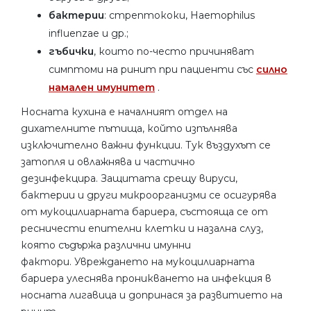
бактерии
: стрептококи, Haemophilus
influenzae и др.;
гъбички
, които по-често причиняват
симптоми на ринит при пациенти със
силно
намален имунитет
.
Носната кухина е началният отдел на
дихателните пътища, който изпълнява
изключително важни функции. Тук въздухът се
затопля и овлажнява и частично
дезинфекцира. Защитата срещу вируси,
бактерии и други микроорганизми се осигурява
от мукоцилиарната бариера, състояща се от
ресничести епителни клетки и назална слуз,
която съдържа различни имунни
фактори. Увреждането на мукоцилиарната
бариера улеснява проникването на инфекция в
носната лигавица и допринася за развитието на