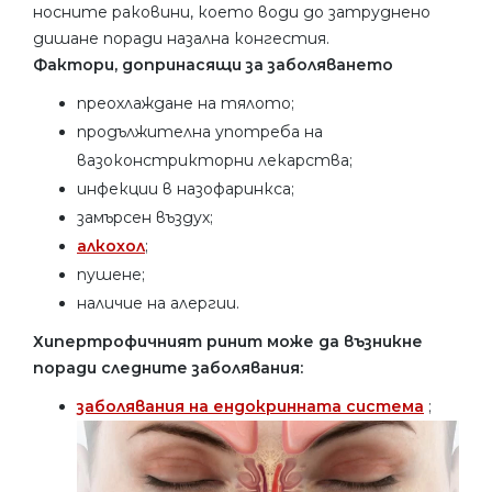
носните раковини, което води до затруднено
дишане поради назална конгестия.
Фактори, допринасящи за заболяването
преохлаждане на тялото;
продължителна употреба на
вазоконстрикторни лекарства;
инфекции в назофаринкса;
замърсен въздух;
алкохол
;
пушене;
наличие на алергии.
Хипертрофичният ринит може да възникне
поради следните заболявания:
заболявания на ендокринната система
;