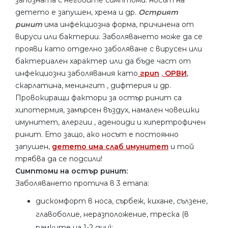
детето е запушен, хрема и др.
Острият
ринит
има инфекциозна форма, причинена от
вируси или бактерии. Заболяването може да се
прояви като отделно заболяване с вирусен или
бактериален характер или да бъде част от
инфекциозни заболявания като
грип
,
ОРВИ
,
скарлатина, менингит , дифтерия и др.
Провокиращи фактори за остър ринит са
хипотермия, замърсен въздух, намален човешки
имунитет, алергии , аденоиди и хипертрофичен
ринит. Ето защо, ако носът е постоянно
запушен,
детето има слаб имунитет
и той
трябва да се подсили!
Симптоми на остър ринит:
Заболяването протича в 3 етапа:
дискомфорт в носа, сърбеж, кихане, сълзене,
главоболие, неразположение, треска (в
рамките на 1-2 дни);