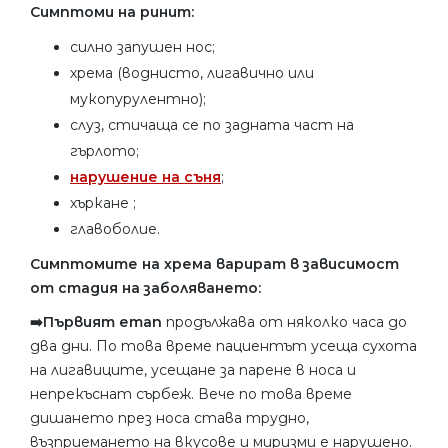
Симптоми на ринит:
силно запушен нос;
хрема (воднисто, лигавично или
мукопурулентно);
слуз, стичаща се по задната част на
гърлото;
нарушение на съня
;
хъркане ;
главоболие.
Симптомите на хрема варират в зависимост
от стадия на заболяването:
➡️Първият етап
продължава от няколко часа до
два дни. По това време пациентът усеща сухота
на лигавиците, усещане за парене в носа и
непрекъснат сърбеж. Вече по това време
дишането през носа става трудно,
възприемането на вкусове и миризми е нарушено.