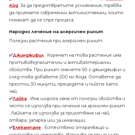
Айд
. За да предотвратите усложнения, трябва
да приемате съвременни антихистамини, които
помагат да се спре процеса.
Народно лечение на алергичен ринит
Полезни растения при алергичен ринит:
✅
Джинджифил
. Коренът на това растение има
противовъзпалителни и антибактериални
свойства. При ринит смелете 50 г джинджифил и
след това добавете 200 мл вода. Оставете да
престои 30 минути, прецедете и пийте като
чай;
✅
Лайка
. Има широка гама от полезни свойства и
често се използва при лечение на хроничен ринит
. Лайката се използва за приготвяне на чай,
отвара, запарка или за инхалации;
✅
Елекампане
. Естествено отхрачващо и
успокояващо средство. Използва се при ринит,