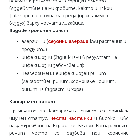
появява в резултат на отрицателното
въздействие на микробите, както и някои
фактори на околната среда (прах, замърсен
въздух) върху носната лигавица.
Видове хроничен ринит
алергични (
сезонни алергии
към растения и
продукти);
инфекциозни (възникнали в резултат на
инфекциозни заболявания);
неалергичен, неинфекциозен ринит
(лекарствен ринит, хормонален ринит,
ринит на възрастни хора).
Катарален ринит
Причините за катаралния ринит са понижен
имунен статус,
чести настинки
и високо ниво
на замърсяване на вдишания въздух. Катаралният
ринит често се развива при хронични