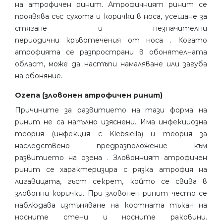
на атрофичен ринит. Атрофичният ринит се
проявява със сухота и корички в носа, усещане за
стягане и незначителни
периодични кръвотечения от носа . Когато
атрофията се разпространи в обонятелната
област, може да настъпи намаляване или загуба
на обоняние.
Ozena (зловонен атрофичен ринит)
Причините за развитието на тази форма на
ринит не са напълно изяснени. Има инфекциозна
теория (инфекция с Klebsiella) и теория за
наследствено предразположение към
развитието на озена . Зловонният атрофичен
ринит се характеризира с рязка атрофия на
лигавицата, гъст секрет, който се свива в
зловонни корички. При зловонен ринит често се
наблюдава изтъняване на костната тъкан на
носните стени и носните раковини.