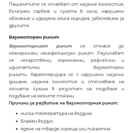
Пациентите се оплакват от назална конгестия,
болезнен сърбеж и сухота в носа, нарушено
обоняние и изразена гнила миризма, забележима за
другите.
Вазомоторен ринит
Вазомоторният ринит
се отнася до
неалергичен, неинфекциозен ринит. Различават
се лекарствени, хормонални, рефлексни и
идиопатични вазомоторни
ринити. Характеризира се с нарушено назално
дишане, назална конгестия и стесняване на
носната кухина в резултат на подуване и
подуване на меките тъкани.
Причини за развитие на вазомоторния ринит:
ниска температура на въздуха;
влажен въздух;
ядене на твърде гореща или пикантна