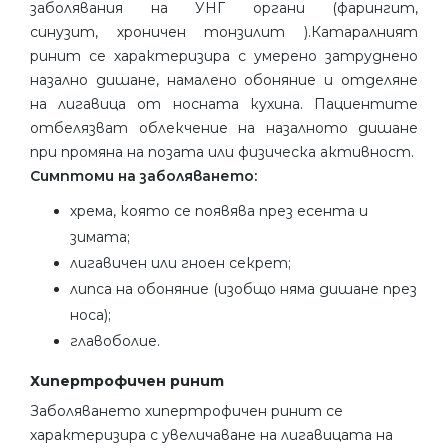
заболявания на УНГ органи (фарингит,
синузит, хроничен тонзилит ).Катаралният
ринит се характеризира с умерено затруднено
назално дишане, намалено обоняние и отделяне
на лигавица от носната кухина. Пациентите
отбелязват облекчение на назалното дишане
при промяна на позата или физическа активност.
Симптоми на заболяването:
хрема, която се появява през есента и
зимата;
лигавичен или гноен секрет;
липса на обоняние (изобщо няма дишане през
носа);
главоболие.
Хипертрофичен ринит
Заболяването хипертрофичен ринит се
характеризира с увеличаване на лигавицата на