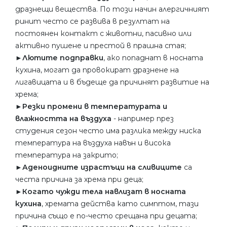
дразнещи вещества. По този начин алергичният
ринит често се развива в резултат на
постоянен контакт с животни, пасивно или
активно пушене и престой в прашна стая;
►
Лютите подправки
, ако попаднат в носната
кухина, могат да провокират дразнене на
лигавицата и в бъдеще да причинят развитие на
хрема;
►Резки промени в температурата и
влажността на въздуха
- например през
студения сезон често има разлика между ниска
температура на въздуха навън и висока
температура на закрито;
►
Аденоидните израстъци на сливиците
са
честа причина за хрема при деца;
►
Когато чужди тела навлизат в носната
кухина
, хремата действа като симптом, тази
причина също е по-често срещана при децата;