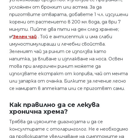
усложнен от бронхит или астма. За да
приготвите отварата, добавете 1 ч.л. изсушени
корени от растението в 200 мл вода, да ври 7
минути. Пийте два пъти на ден след хранене;
✅
Зелен чай
. Той е антисептик и има слаби
имуностимулиращи и лечебни свойства.
Зеленият чай за ринит се използва като
напитка, за вливане и изплакване на носа. Освен
това при алергичен ринит можете да
използвате екстракт от коприва, чай от мента
или запарка от очанка. Билките за лечение лесно
се намират в аптеката или се приготвят сами.
Как правилно да се лекува
хронична хрема?
Трябва да изясните диагнозата и да се
консултирате с отоларинголог. Не е необходимо
да провокирате увеличаване на симптомите на