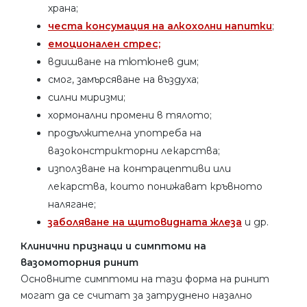
храна;
честа консумация на алкохолни напитки
;
емоционален стрес;
вдишване на тютюнев дим;
смог, замърсяване на въздуха;
силни миризми;
хормонални промени в тялото;
продължителна употреба на
вазоконстрикторни лекарства;
използване на контрацептиви или
лекарства, които понижават кръвното
налягане;
заболяване на щитовидната жлеза
и др.
Клинични признаци и симптоми на
вазомоторния ринит
Основните симптоми на тази форма на ринит
могат да се считат за затруднено назално