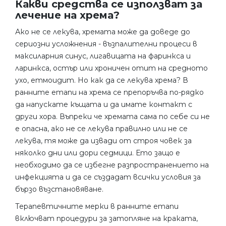
Какви средства се използват за
лечение на хрема?
Ако не се лекува, хремата може да доведе до
сериозни усложнения - възпалителни процеси в
максиларния синус, лигавицата на фаринкса и
ларинкса, остър или хроничен отит на средното
ухо, етмоидит. Но как да се лекува хрема? В
ранните етапи на хрема се препоръчва по-рядко
да напускате къщата и да имате контакт с
други хора. Въпреки че хремата сама по себе си не
е опасна, ако не се лекува правилно или не се
лекува, тя може да извади от строя човек за
няколко дни или дори седмици. Ето защо е
необходимо да се избегне разпространението на
инфекцията и да се създадат всички условия за
бързо възстановяване.
Терапевтичните мерки в ранните етапи
включват процедури за затопляне на краката,