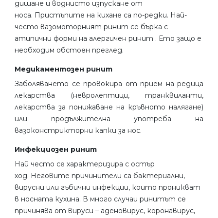
дишане и воднисто изпускане от
носа. Пристъпите на кихане са по-редки. Най-
често вазомоторният ринит се бърка с
атипични форми на алергичен ринит . Ето защо е
необходим обстоен преглед.
Медикаментозен ринит
Заболяването се провокира от прием на редица
лекарства (невролептици, транквиланти,
лекарства за понижаване на кръвното налягане)
или продължителна употреба на
вазоконстрикторни капки за нос.
Инфекциозен ринит
Най често се характеризира с остър
ход. Неговите причинители са бактериални,
вирусни или гъбични инфекции, които проникват
в носната кухина. В много случаи ринитът се
причинява от вируси – аденовирус, коронавирус,