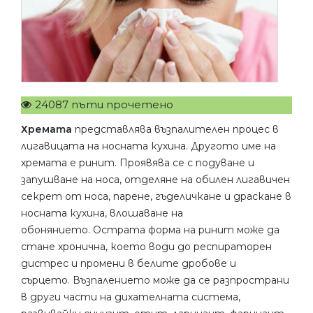
24087 пъти прочетено
Хремата
представлява възпалителен процес в
лигавицата на носната кухина. Другото име на
хремата е ринит. Проявява се с подуване и
запушване на носа, отделяне на обилен лигавичен
секрет от носа, парене, гъделичкане и драскане в
носната кухина, влошаване на
обонянието. Острата форма на ринит може да
стане хронична, което води до респираторен
дистрес и промени в белите дробове и
сърцето. Възпалението може да се разпространи
в други части на дихателната система,