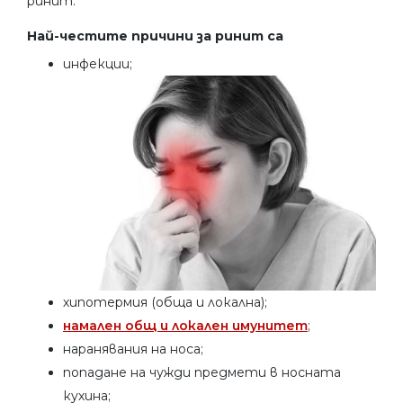
ринит.
Най-честите причини за ринит са
инфекции;
хипотермия (обща и локална);
намален общ и локален имунитет
;
наранявания на носа;
попадане на чужди предмети в носната
кухина;