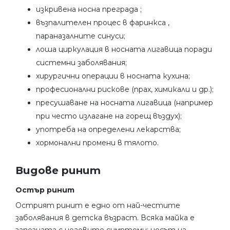
изкривена носна преграда ;
възпалителен процес в фаринкса ,
параназалните синуси;
лоша циркулация в носната лигавица поради
системни заболявания;
хирургични операции в носната кухина;
професионални рискове (прах, химикали и др.);
пресушаване на носната лигавица (например
при често излагане на горещ въздух);
употреба на определени лекарства;
хормонални промени в тялото.
Видове ринит
Остър ринит
Острият ринит е едно от най-честите
заболявания в детска възраст. Всяка майка е
запозната с неговите симптоми: носът на