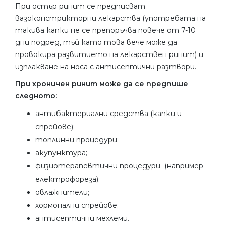
При остър ринит се предписват
вазоконстрикторни лекарства (употребата на
такива капки не се препоръчва повече от 7-10
дни подред, тъй като това вече може да
провокира развитието на лекарствен ринит) и
изплакване на носа с антисептични разтвори.
При хроничен ринит може да се предпише
следното:
антибактериални средства (капки и
спрейове);
топлинни процедури;
акупунктура;
физиотерапевтични процедури (например
електрофореза);
овлажнители;
хормонални спрейове;
антисептични мехлеми.