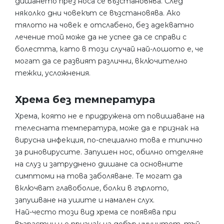
дишането през носа се възстановява. След
няколко дни човекът се възстановява. Ако
тялото на човек е отслабено, без адекватно
лечение той може да не успее да се справи с
болестта, като в този случай най-лошото е, че
могат да се развият различни, включително
тежки, усложнения.
Хрема без температура
Хрема, която не е придружена от повишаване на
телесната температура, може да е признак на
вирусна инфекция, по-специално това е типично
за риновирусите. Запушен нос, обилно отделяне
на слуз и затруднено дишане са основните
симптоми на това заболяване. Те могат да
включват главоболие, болки в гърлото,
запушване на ушите и намален слух.
Най-често този вид хрема се появява при
възрастни и е признак на добър имунитет, тъй