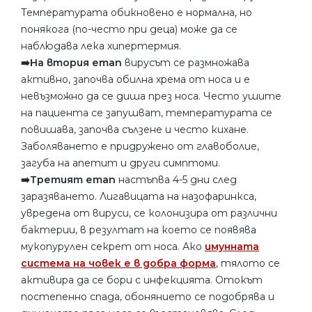
Температурата обикновено е нормална, но
понякога (по-често при деца) може да се
наблюдава лека хипертермия.
➡️На втория етап
вирусът се размножава
активно, започва обилна хрема от носа и е
невъзможно да се диша през носа. Често ушите
на пациента се запушват, температурата се
повишава, започва сълзене и често кихане.
Заболяването е придружено от главоболие,
загуба на апетит и други симптоми.
➡️Третият етап
настъпва 4-5 дни след
заразяването. Лигавицата на назофаринкса,
увредена от вируси, се колонизира от различни
бактерии, в резултат на което се появява
мукопурулен секрет от носа. Ако
имунната
система на човек е в добра форма
, тялото се
активира да се бори с инфекцията. Отокът
постепенно спада, обонянието се подобрява и