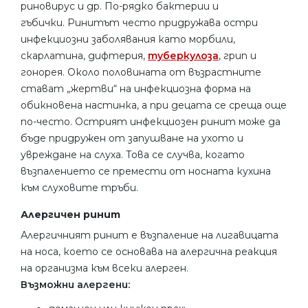
риновирус и др. По-рядко бактерии и
гъбички. Ринитът често придружава остри
инфекциозни заболявания като морбили,
скарлатина, дифтерия,
туберкулоза
, грип и
гонорея. Около половината от възрастните
стават „жертви“ на инфекциозна форма на
обикновена настинка, а при децата се среща още
по-често. Острият инфекциозен ринит може да
бъде придружен от запушване на ухото и
увреждане на слуха. Това се случва, когато
възпалението се премести от носната кухина
към слуховите тръби.
Алергичен ринит
Алергичният ринит е възпаление на лигавицата
на носа, което се основава на алергична реакция
на организма към всеки алерген.
Възможни алергени: