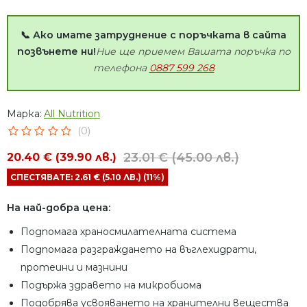
📞 Ако имате затруднение с поръчката в сайта
позвънете ни!
Ние ще приемем Вашата поръчка по
телефона
0887 599 268
Марка:
All Nutrition
(0)
23.01 € (45.00 лв.)
20.40 € (39.90 лв.)
СПЕСТЯВАТЕ: 2.61 € (5.10 ЛВ.) (11%)
На най-добра цена:
Подпомага храносмилателната система
Подпомага разграждането на въглехидрати,
протеини и мазнини
Подържа здравето на микробиома
Подобрява усвояването на хранителни вещества