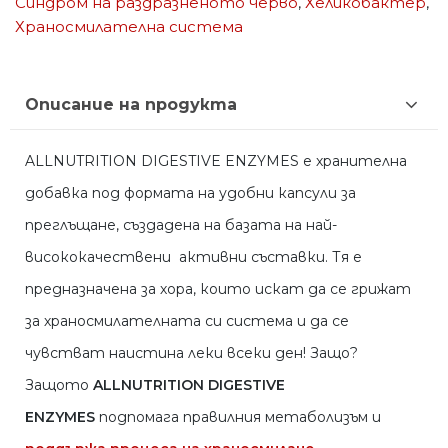
Синдром на раздразненото черво
,
Хеликобактер
,
Храносмилателна система
Описание на продукта
ALLNUTRITION DIGESTIVE ENZYMES
е хранителна
добавка под формата на удобни капсули за
преглъщане, създадена на базата на най-
висококачествени активни съставки. Тя е
предназначена за хора, които искат да се грижат
за храносмилателната си система и да се
чувстват наистина леки всеки ден! Защо?
Защото
ALLNUTRITION DIGESTIVE
ENZYMES
подпомага правилния метаболизъм и