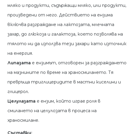
мляко и продукти, съдържащи мляко, или продукти,
произведени от него. Действието на ензима
включва разграждане на лактозата, млечната
захар, до глюкоза и галактоза, което позволява на
тялото ни да използва тези захари като източник
на енергия.
Липазата
е ензимът, отговорен за разграждането
на мазнините по време на храносмилането. Тя
превръща триглицеридите в мастни киселини и
глицерол.
Целулазата
е ензим, който играе роля в
смилането на целулозата в процеса на
храносмилане.
Съставки: