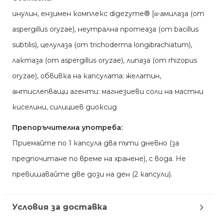
инулин, ензимен комплекс digezyme® [α-амилаза (от
aspergillus oryzae), неутрална протеаза (от bacillus
subtilis), целулаза (от trichoderma longibrachiatum),
лактаза (от aspergillus oryzae), липаза (от rhizopus
oryzae), обвивка на капсулата: желатин,
антислепващи агенти: магнезиеви соли на мастни
киселини, силициев диоксид
Препоръчителна употреба:
Приемайте по 1 капсула два пъти дневно (за
предпочитане по време на хранене), с вода. Не
превишавайте две дози на ден (2 капсули).
Условия за доставка