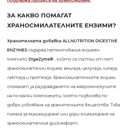
поддържа процеса на храносмилане.
ЗА КАКВО ПОМАГАТ
ХРАНОСМИЛАТЕЛНИТЕ ЕНЗИМИ?
Хранителната добавка ALLNUTRITION DIGESTIVE
ENZYMES
съдържа патентования ензимен
комплекс
DigeZyme®
, който се състои от пет
храносмилателни ензима: амилаза, целулаза, липаза,
лактаза и протеаза. Храносмилателните ензими
спомагат за разграждането на макромолекулите
на по-малки компоненти, което позволява по-
добро усвояване на хранителните вещества. Това
помага за минимизиране или дори елиминиране на
храносмилателния дискомфорт.