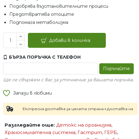
Подобрява възстановителните процеси
Предотвратява отоците
Подпомага метаболизма
Добави в количка
БЪРЗА ПОРЪЧКА С ТЕЛЕФОН
Поръчайте
Ще се свържем с вас за уточнение за вашата поръчка.
Запази в любими
Експресна доставка за цялата страна ▪ Доставка на следващ
Разгледайте още:
Детокс на организма
,
Храносмилателна система
,
Гастрит
,
ГЕРБ
,