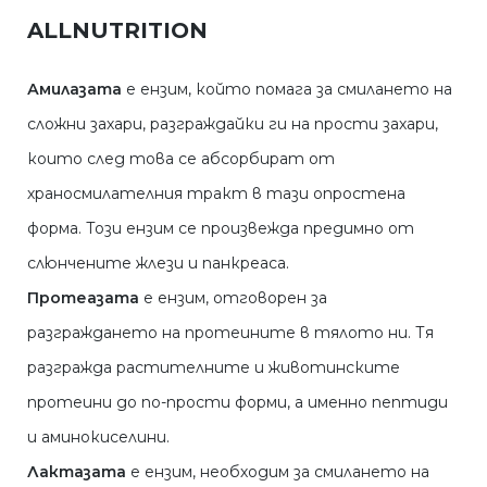
ALLNUTRITION
Амилазата
е ензим, който помага за смилането на
сложни захари, разграждайки ги на прости захари,
които след това се абсорбират от
храносмилателния тракт в тази опростена
форма. Този ензим се произвежда предимно от
слюнчените жлези и панкреаса.
Протеазата
е ензим, отговорен за
разграждането на протеините в тялото ни. Тя
разгражда растителните и животинските
протеини до по-прости форми, а именно пептиди
и аминокиселини.
Лактазата
е ензим, необходим за смилането на