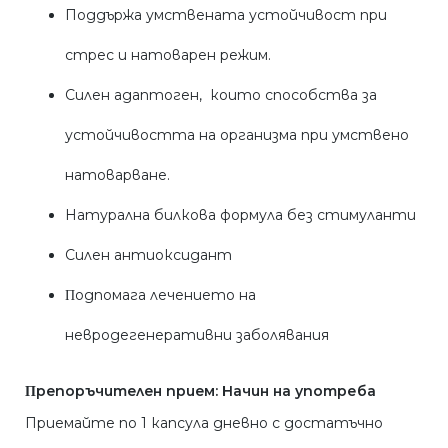
Поддържа умствената устойчивост при
стрес и натоварен режим.
Силен адаптоген, които способства за
устойчивостта на организма при умствено
натоварване.
Натурална билкова формула без стимуланти
Силен антиоксидант
Πoдпoмaга лeчeниeтo нa
нeвpoдeгeнepaтивни зaбoлявaния
Πpeпopъчитeлeн пpиeм:
Начин на употреба
Приемайте по 1 капсула дневно с достатъчно