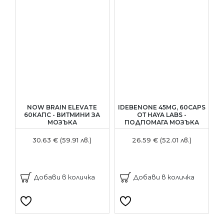
NOW BRAIN ELEVATE
IDEBENONE 45MG, 60CAPS
60КАПС - ВИТМИНИ ЗА
ОТ HAYA LABS -
P
МОЗЪКА
ПОДПОМАГА МОЗЪКА
А
30.63 € (59.91 лв.)
26.59 € (52.01 лв.)
Добави в количка
Добави в количка