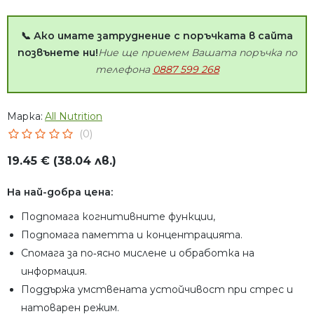
📞 Ако имате затруднение с поръчката в сайта
позвънете ни!
Ние ще приемем Вашата поръчка по
телефона
0887 599 268
Марка:
All Nutrition
(0)
19.45 € (38.04 лв.)
На най-добра цена:
Подпомага когнитивните функции,
Подпомага паметта и концентрацията.
Спомага за по‑ясно мислене и обработка на
информация.
Поддържа умствената устойчивост при стрес и
натоварен режим.