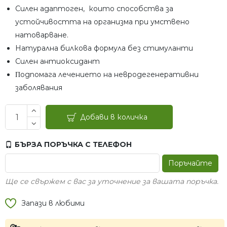
Силен адаптоген, които способства за
устойчивостта на организма при умствено
натоварване.
Натурална билкова формула без стимуланти
Силен антиоксидант
Πoдпoмaга лeчeниeтo нa нeвpoдeгeнepaтивни
зaбoлявaния
Добави в количка
БЪРЗА ПОРЪЧКА С ТЕЛЕФОН
Поръчайте
Ще се свържем с вас за уточнение за вашата поръчка.
Запази в любими