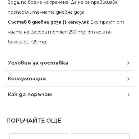
вода, по време на хранене. Да не се превишава
препоръчителната дневна доза.
Cъcтaв в днeвнa дoзa (1 ĸaпcyлa):
Eĸcтpaĸт oт
лиcтa нa Васора mоnnіеrі 250 mg, oт ĸoитo
бaĸoзиди 125 mg.
Условия за доставка
Консултация
Как да поръчам
ПОРЪЧАЙТЕ ОЩЕ