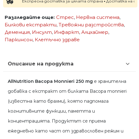
Експресна доставка за цялата страна ▪ Доставка на следва
Разгледайте още:
Стрес
,
Нервна система
,
Билкови екстракти
,
Тревожни разстройства
,
Деменция
,
Инсулт
,
Инфаркт
,
Алцхаймер
,
Паркинсон
,
Клетъчно здраве
Описание на продукта
AllNutrition Bacopa Monnieri 250 mg
е хранителна
добавка с екстракт от билката Bacopa monnieri
(известна като брахми), която падпомага
когнитивните функции, паметта и
концентрацията. Продуктът се приема
ежедневно като част от здравословен режим и