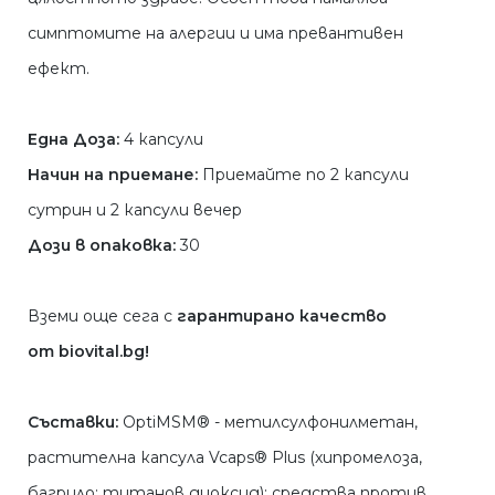
симптомите на алергии и има превантивен
ефект.
Една Доза:
4 капсули
Начин на приемане:
Приемайте по 2 капсули
сутрин и 2 капсули вечер
Дози в опаковка:
30
Вземи още сега с
гарантирано качество
от biovital.bg!
Съставки:
OptiMSM® - метилсулфонилметан,
растителна капсула Vcaps® Plus (хипромелоза,
багрило: титанов диоксид); средства против