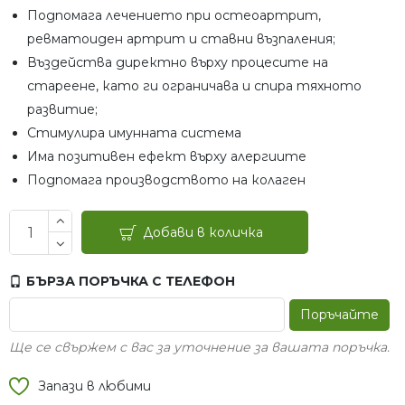
Подпомага лечението при остеоартрит,
ревматоиден артрит и ставни възпаления;
Въздейства директно върху процесите на
стареене, като ги ограничава и спира тяхното
развитие;
Стимулира имунната система
Има позитивен ефект върху алергиите
Подпомага производството на колаген
Добави в количка
БЪРЗА ПОРЪЧКА С ТЕЛЕФОН
Поръчайте
Ще се свържем с вас за уточнение за вашата поръчка.
Запази в любими