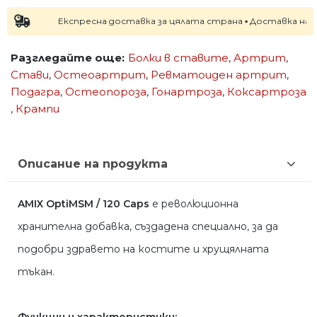
Експресна доставка за цялата страна ▪ Доставка на следв
Разгледайте още:
Болки в ставите
,
Артрит
,
Стави
,
Остеоартрит
,
Ревматоиден артрит
,
Подагра
,
Остеопороза
,
Гонартроза
,
Коксартроза
,
Крампи
Описание на продукта
AMIX OptiMSM / 120 Caps
e революционна
хранителна добавка, създадена специално, за да
подобри здравето на костите и хрущялната
тъкан.