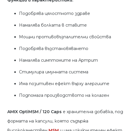
Функции и характеристики:
Подобрява цялостното здраве
Намалява болката в ставите
Мощни противовъзпалителни свойства
Подобрява възстановяването
Намалява симптомите на Артрит
Стимулира имунната система
Има позитивен ефект върху алергиите
Подпомага производството на колаген
AMIX OptiMSM / 120 Caps
е хранителна добавка, под
формата на капсули, която съдържа
висококачествен
MSM
и има изключителен ефект