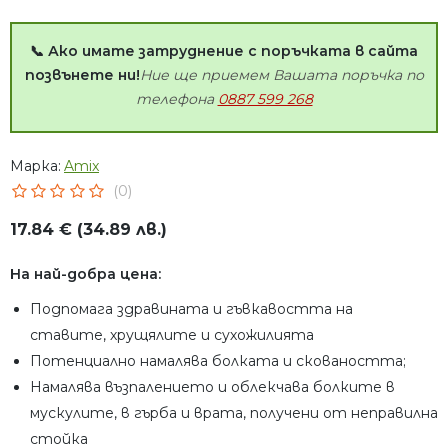
📞 Ако имате затруднение с поръчката в сайта
позвънете ни!
Ние ще приемем Вашата поръчка по
телефона
0887 599 268
Марка:
Amix
(0)
17.84 € (34.89 лв.)
На най-добра цена:
Подпомага здравината и гъвкавостта на
ставите, хрущялите и сухожилията
Потенциално намалява болката и сковаността;
Намалява възпалението и облекчава болките в
мускулите, в гърба и врата, получени от неправилна
стойка