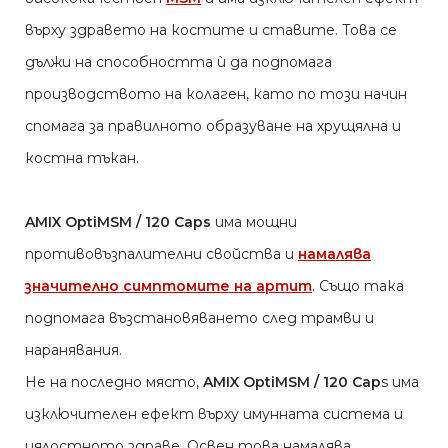
върху здравето на костите и ставите. Това се
дължи на способността ѝ да подпомага
производството на колаген, като по този начин
спомага за правилното образуване на хрущялна и
костна тъкан.
AMIX OptiMSM / 120 Caps
има мощни
противовъзпалителни свойства и
намалява
значително симптомите на артит
. Също така
подпомага възстановяването след трамви и
наранявания.
Не на последно място,
AMIX OptiMSM / 120 Cap
s има
изключителен ефект върху имунната система и
цялостното здраве. Освен това намалява