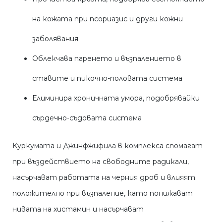
на кожата при псориазис и други кожни
заболявания
Облекчава паренето и възпалението в
ставите и пикочно-половата система
Елиминира хроничната умора, подобрявайки
сърдечно-съдовата система
Куркумата и Джинфжифила в комплекса спомагат
при въздействието на свободните радикали,
насърчават работата на черния дроб и влияят
положително при възпаление, като понижават
нивата на хистамин и насърчават