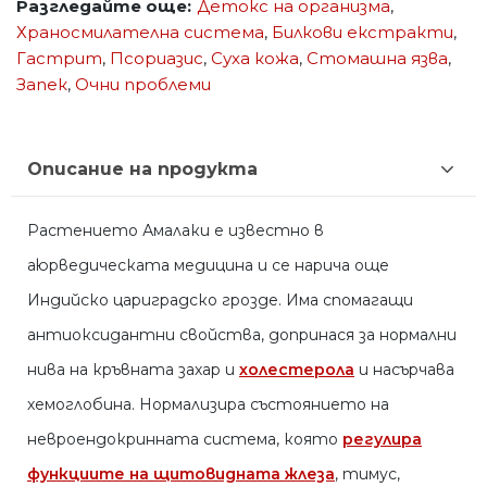
Разгледайте още:
Детокс на организма
,
Храносмилателна система
,
Билкови екстракти
,
Гастрит
,
Псориазис
,
Суха кожа
,
Стомашна язва
,
Запек
,
Очни проблеми
Описание на продукта
Растението Амалаки е известно в
аюрведическата медицина и се нарича още
Индийско цариградско грозде. Има спомагащи
антиоксидантни свойства, допринася за нормални
нива на кръвната захар и
холестерола
и насърчава
хемоглобина. Нормализира състоянието на
невроендокринната система, която
регулира
функциите на щитовидната жлеза
, тимус,