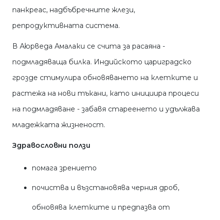
панкреас, надбъбречните жлези,
репродуктивната система.
В Аюрведа Амалаки се счита за расаяна -
подмладяваща билка. Индийското цариградско
грозде стимулира обновяването на клетките и
растежа на нови тъкани, като инициира процеси
на подмладяване - забавя стареенето и удължава
младежката жизненост.
Здравословни ползи
помага зрението
почиства и възстановява черния дроб,
обновява клетките и предпазва от