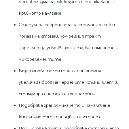
метаболизма на глюкозата и понижаване на
кръвното налягане.
Стимулира секрецията на стомашен сок и
помага на стомашно-чревния тракт
нормално да усвоява храната, витамините и
микроелементите
Възстановителен тоник при анемия -
увеличава броя на червените кръвни клетки,
стимулира синтеза на хемоглобин
Подобрява храносмилането и намаляване
киселинността при язви и гастрит
Прочиства кръвта, подобрява състоянието