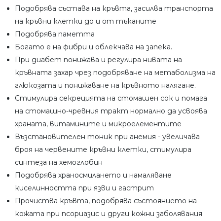
Подобрява състава на кръвта, засилва транспорта
на кръвни клетки до и от тъканите
Подобрява паметта
Богато е на фибри и облекчава на запека.
При диабет понижава и регулира нивата на
кръвната захар чрез подобряване на метаболизма на
глюкозата и понижаване на кръвното налягане.
Стимулира секрецията на стомашен сок и помага
на стомашно-чревния тракт нормално да усвоява
храната, витамините и микроелементите
Възстановителен тоник при анемия - увеличава
броя на червените кръвни клетки, стимулира
синтеза на хемоглобин
Подобрява храносмилането и намаляване
киселинността при язви и гастрит
Прочиства кръвта, подобрява състоянието на
кожата при псориазис и други кожни заболявания