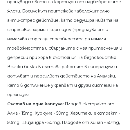
производството на кортизон от надбъбречните
жлези. Босилекът притежава забележително
анти-стрес действие, като редуцира нивата на
стресовия хормон кортизол (предпазва от и
намалява стреса)и способността да намаля
тревожността и свързаните с нея притеснения и
депресии при хора в състояния на безпокойство.
Всички билки в състава работят в синергизъм и
допълват и подсилват действието на Амалаки,
като в допълнение укрепват и други системи на
организма
Състав на една капсула:
Плодов екстракт от
Алма - 15mg, Куркума - 50mg, Харитаки екстракт -
50mg, Шизандра - 50mg, Плодове от Хинап - 50mg,