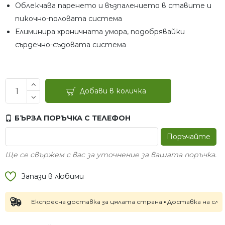
Облекчава паренето и възпалението в ставите и
пикочно-половата система
Елиминира хроничната умора, подобрявайки
сърдечно-съдовата система
Добави в количка
БЪРЗА ПОРЪЧКА С ТЕЛЕФОН
Поръчайте
Ще се свържем с вас за уточнение за вашата поръчка.
Запази в любими
Експресна доставка за цялата страна ▪ Доставка на следващия