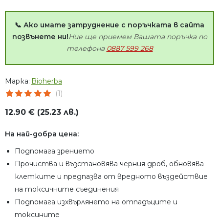
📞 Ако имате затруднение с поръчката в сайта
позвънете ни!
Ние ще приемем Вашата поръчка по
телефона
0887 599 268
Марка:
Bioherba
(1)
12.90 € (25.23 лв.)
На най-добра цена:
Подпомага зрението
Прочиства и възстановява черния дроб, обновява
клетките и предпазва от вредното въздействие
на токсичните съединения
Подпомага изхвърлянето на отпадъците и
токсините