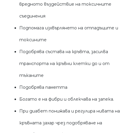
вредното въздействие на токсичните
съединения
Подпомага изхвърлянето на отпадъците и
токсините
Подобрява състава на кръвта, засилва
транспорта на кръвни клетки до и от
тъканите
Подобрява паметта
Богато е на фибри и облекчава на запека.
При диабет понижава и регулира нивата на
кръвната захар чрез подобряване на