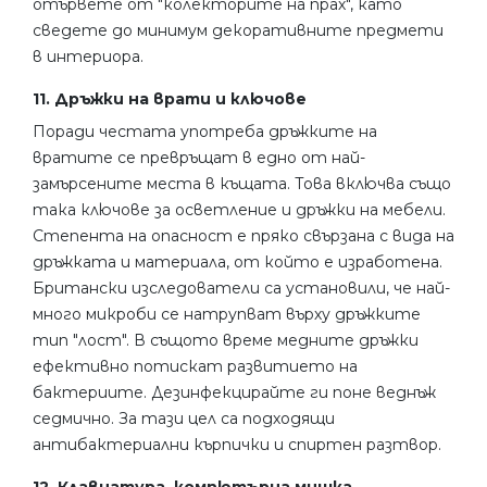
отървете от "колекторите на прах", като
сведете до минимум декоративните предмети
в интериора.
11. Дръжки на врати и ключове
Поради честата употреба дръжките на
вратите се превръщат в едно от най-
замърсените места в къщата. Това включва също
така ключове за осветление и дръжки на мебели.
Степента на опасност е пряко свързана с вида на
дръжката и материала, от който е изработена.
Британски изследователи са установили, че най-
много микроби се натрупват върху дръжките
тип "лост". В същото време медните дръжки
ефективно потискат развитието на
бактериите. Дезинфекцирайте ги поне веднъж
седмично. За тази цел са подходящи
антибактериални кърпички и спиртен разтвор.