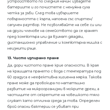
устройството по следния начин: извадете
батериите и го почистете с ненужна суха
четка за зъби. След това избършете
повърхността с кърпа, напоена със спиртен/
сапунен разтвор. Не позволявайте на себе си или
на други членове на семейството да се хранят
пред компютъра или да взимат джаджи,
дистанционно управление и компютърна мишка с
неизмити ръце.
13. Чисто изпирано пране
Да, дори чистото пране крие опасности. В края
на краищата прането с вода с температура под
60 градуса е неефективна хигиенна мярка. Такова
пране може да провокира по-нататъшно
развитие на микроорганизми в мокрите дрехи, а
частиците от секретите на човешкото тяло
служат като отлична среда за това. Определен
брой опасни бактерии се убиват при