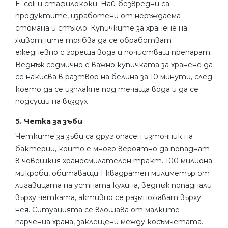
E. coli и стафилококи. Най-безвредни са
продуктите, изработени от неръждаема
стомана и стъкло. Купичките за хранене на
животните трябва да се обработват
ежедневно с гореща вода и почистващ препарат.
Веднъж седмично е важно купичката за хранене да
се накисва в разтвор на белина за 10 минути, след
което да се изплакне под течаща вода и да се
подсуши на въздух
5. Четка за зъби
Четките за зъби са друг опасен източник на
бактерии, които е много вероятно да попаднат
в човешкия храносмилателен тракт. 100 милиона
микроби, обитаващи 1 квадратен милиметър от
лигавицата на устната кухина, веднъж попаднали
върху четката, активно се размножават върху
нея. Ситуацията се влошава от малките
парченца храна, заклещени между косъмчетата.