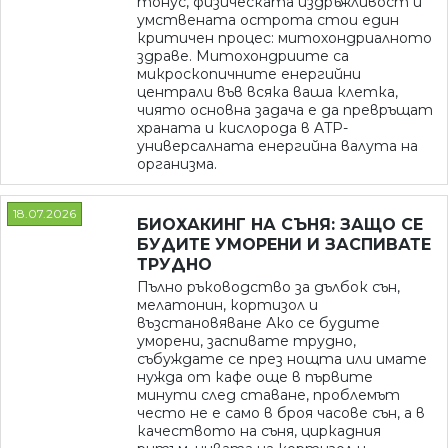
тонус, физическата издръжливост и
умствената острота стои един
критичен процес: митохондриалното
здраве. Митохондриите са
микроскопичните енергийни
централи във всяка ваша клетка,
чиято основна задача е да превръщат
храната и кислорода в ATP-
универсалната енергийна валута на
организма.
18.07.2026
БИОХАКИНГ НА СЪНЯ: ЗАЩО СЕ
БУДИТЕ УМОРЕНИ И ЗАСПИВАТЕ
ТРУДНО
Пълно ръководство за дълбок сън,
мелатонин, кортизол и
възстановяване Ако се будите
уморени, заспивате трудно,
събуждате се през нощта или имате
нужда от кафе още в първите
минути след ставане, проблемът
често не е само в броя часове сън, а в
качеството на съня, циркадния