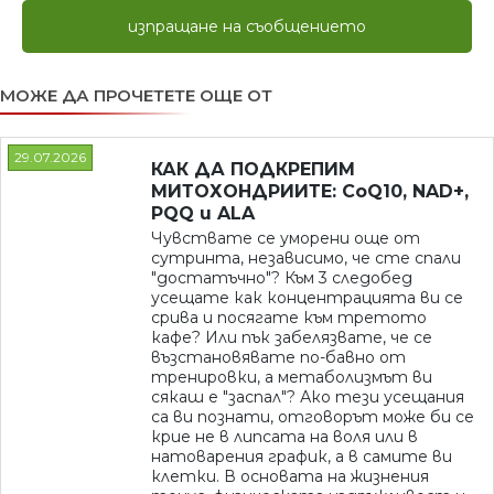
изпращане на съобщението
МОЖЕ ДА ПРОЧЕТЕТЕ ОЩЕ ОТ
29.07.2026
КАК ДА ПОДКРЕПИМ
МИТОХОНДРИИТЕ: CoQ10, NAD+,
PQQ и ALA
Чувствате се уморени още от
сутринта, независимо, че сте спали
"достатъчно"? Към 3 следобед
усещате как концентрацията ви се
срива и посягате към третото
кафе? Или пък забелязвате, че се
възстановявате по-бавно от
тренировки, а метаболизмът ви
сякаш е "заспал"? Ако тези усещания
са ви познати, отговорът може би се
крие не в липсата на воля или в
натоварения график, а в самите ви
клетки. В основата на жизнения