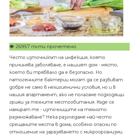
26957 пъти прочетено
Често източникът на инфекция, която
причинява заболяване, е нашият дом - място,
което би трябвало да е безопасно. Но
патогенните бактерии могат да се развиват
добре не само в нехигиенични условия, но и в
нашия апартамент, ако не полагаме подходящи
грижи за техните местообитания. Къде се
намират те - източниците на тяхното
размножаване? Нека разгледаме най-често
срещаните места в дома, особено опасни по
отношение на заразяването с микроорганизми.