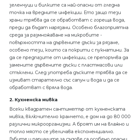
зеленчуци и билките са най-опасни от гледна
точка на вредните инфекции. Ето защо тези
храни трябва да се обработват с гореща вода,
преди да бъдат нарязани. Особено благоприятна
среда за размножаване на микробите -
повърхността на дървените дъски за рязане,
особено тези, които са покрити с пукнатини. За
да се предпазите от инфекции, се препоръчва да
замените дървените дъски с пластмасови или
стъклени. След употреба дъските трябва да се
измиват старателно със сапун и вода и да се
обработват с вряла вода.
2. Кухненска мивка
Всеки квадратен сантиметър от кухненската
мивка, включително кранчето, е дом на до 80 000
различни микроорганизми. А броят им на влажно и
топло място се увеличава експоненциално.
Гъбите и парцалите за съдове са особено опасни.