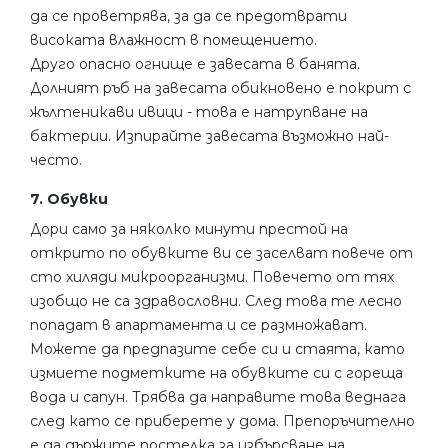
да се проветрява, за да се предотврати
високата влажност в помещението.
Друго опасно огнище е завесата в банята.
Долният ръб на завесата обикновено е покрит с
жълтеникави ивици - това е натрупване на
бактерии. Изпирайте завесата възможно най-
често.
7. Обувки
Дори само за няколко минути престой на
открито по обувките ви се заселват повече от
сто хиляди микроорганизми. Повечето от тях
изобщо не са здравословни. След това те лесно
попадат в апартамента и се размножават.
Можете да предпазите себе си и стаята, като
измиете подметките на обувките си с гореща
вода и сапун. Трябва да направите това веднага
след като се приберете у дома. Препоръчително
е да държите постелка за избърсване на