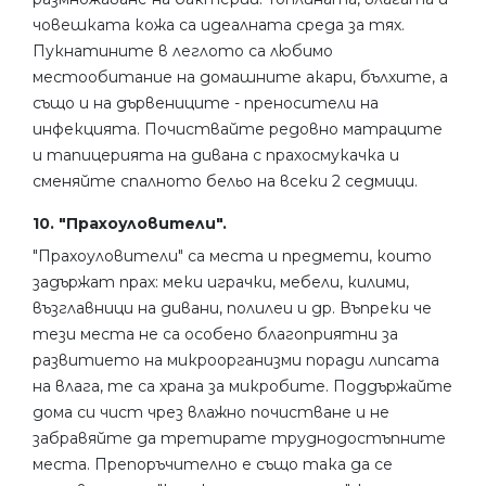
човешката кожа са идеалната среда за тях.
Пукнатините в леглото са любимо
местообитание на домашните акари, бълхите, а
също и на дървениците - преносители на
инфекцията. Почиствайте редовно матраците
и тапицерията на дивана с прахосмукачка и
сменяйте спалното бельо на всеки 2 седмици.
10. "Прахоуловители".
"Прахоуловители" са места и предмети, които
задържат прах: меки играчки, мебели, килими,
възглавници на дивани, полилеи и др. Въпреки че
тези места не са особено благоприятни за
развитието на микроорганизми поради липсата
на влага, те са храна за микробите. Поддържайте
дома си чист чрез влажно почистване и не
забравяйте да третирате труднодостъпните
места. Препоръчително е също така да се