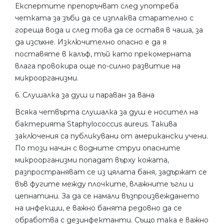
Експертите препоръчват след употреба
четката за зъби да се изплаква старателно с
гореща вода и след това да се оставя в чаша, за
да изсъхне. Изключително опасно е да я
поставяте в калъф, тъй като прекомерната
влага провокира още по-силно развитие на
микроорганизми.
6. Слушалка за душ и параван за вана
Всяка четвърта слушалка за душ е носител на
бактерията Staphylococcus aureus. Такива
заключения са публикувани от американски учени.
По този начин с водните струи опасните
микроорганизми попадат върху кожата,
разпространяват се из цялата баня, задържат се
във фугите между плочките, влажните ъгли и
цепнатини. За да се намали възпроизвеждането
на инфекции, е важно банята редовно да се
обработва с дезинфектанти. Също така е важно