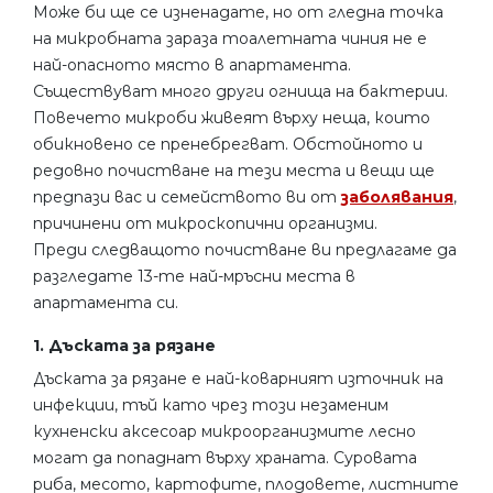
Може би ще се изненадате, но от гледна точка
на микробната зараза тоалетната чиния не е
най-опасното място в апартамента.
Съществуват много други огнища на бактерии.
Повечето микроби живеят върху неща, които
обикновено се пренебрегват. Обстойното и
редовно почистване на тези места и вещи ще
предпази вас и семейството ви от
заболявания
,
причинени от микроскопични организми.
Преди следващото почистване ви предлагаме да
разгледате 13-те най-мръсни места в
апартамента си.
1. Дъската за рязане
Дъската за рязане е най-коварният източник на
инфекции, тъй като чрез този незаменим
кухненски аксесоар микроорганизмите лесно
могат да попаднат върху храната. Суровата
риба, месото, картофите, плодовете, листните