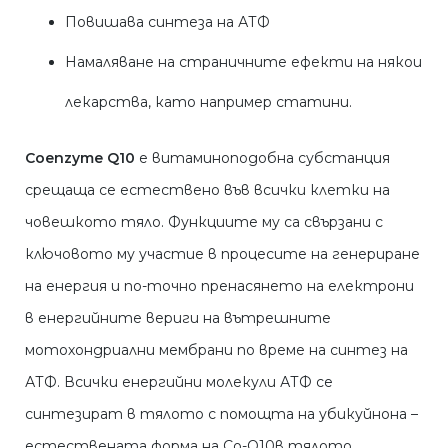
Повишава синтеза на АТФ
Намаляване на страничните ефекти на някои
лекарства, като например статини.
Coenzyme Q10
е витаминоподобна субстанция
срещаща се естествено във всички клетки на
човешкото тяло. Функциите му са свързани с
ключовото му участие в процесите на генериране
на енергия и по-точно пренасянето на електрони
в енергийните вериги на вътрешните
мотохондриални мембрани по време на синтез на
АТФ. Всички енергийни молекули АТФ се
синтезират в тялото с помощта на убикуйнона –
естествената форма на Co-Q10в тялото.