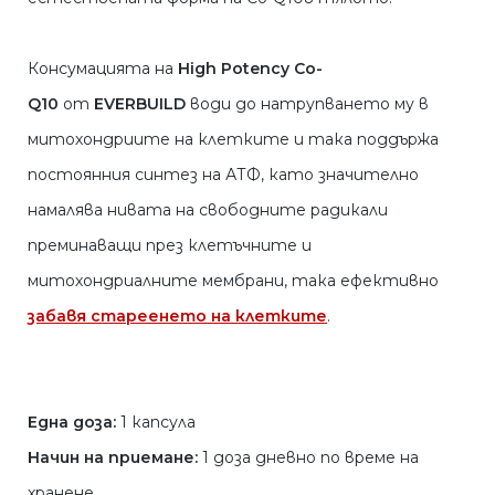
Консумацията на
High Potency Co-
Q10
от
EVERBUILD
води до натрупването му в
митохондриите на клетките и така поддържа
постоянния синтез на АТФ, като значително
намалява нивата на свободните радикали
преминаващи през клетъчните и
митохондриалните мембрани, така ефективно
забавя стареенето на клетките
.
Една доза:
1 капсула
Начин на приемане:
1 доза дневно по време на
хранене