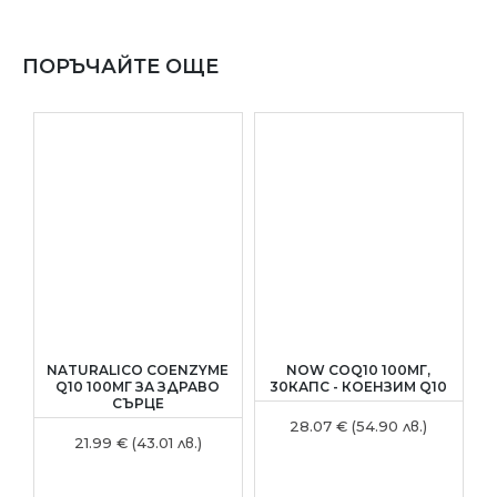
ПОРЪЧАЙТЕ ОЩЕ
NATURALICO COENZYME
NOW COQ10 100МГ,
H
Q10 100МГ ЗА ЗДРАВО
30КАПС - КОЕНЗИМ Q10
СЪРЦЕ
28.07 € (54.90 лв.)
21.99 € (43.01 лв.)