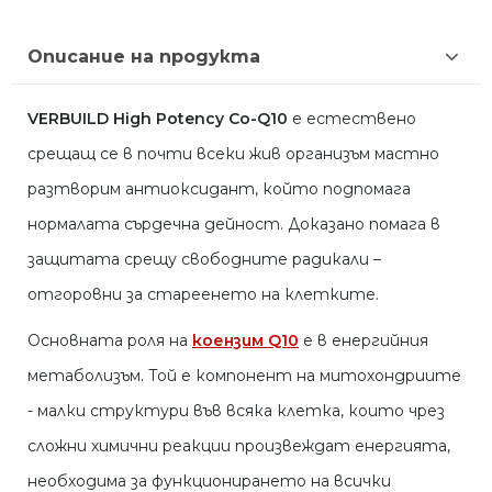
Описание на продукта
VERBUILD High Potency Co-Q10
е естествено
срещащ се в почти всеки жив организъм мастно
разтворим антиоксидант, който подпомага
нормалата сърдечна дейност. Доказано помага в
защитата срещу свободните радикали –
отгоровни за стареенето на клетките.
Основната роля на
коензим Q10
е в енергийния
метаболизъм. Той е компонент на митохондриите
- малки структури във всяка клетка, които чрез
сложни химични реакции произвеждат енергията,
необходима за функционирането на всички