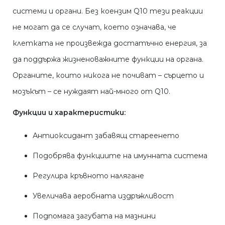
системи и органи. Без коензим Q10 тези реакции
не могат да се случат, което означава, че
клетката не произвежда достатъчно енергия, за
да поддържа жизненоважните функции на органа.
Органите, които никога не почиват – сърцето и
мозъкът – се нуждаят най-много от Q10.
Функции и характеристики:
Антиоксидант забавящ стареенето
Подобрява функциите на имунната система
Регулира кръвното налягане
Увеличава аеробната издръжливост
Подпомага загубата на мазнини