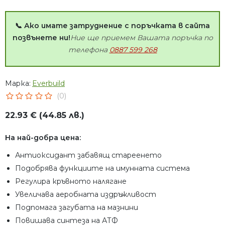
📞 Ако имате затруднение с поръчката в сайта
позвънете ни!
Ние ще приемем Вашата поръчка по
телефона
0887 599 268
Марка:
Everbuild
(0)
22.93 € (44.85 лв.)
На най-добра цена:
Антиоксидант забавящ стареенето
Подобрява функциите на имунната система
Регулира кръвното налягане
Увеличава аеробната издръжливост
Подпомага загубата на мазнини
Повишава синтеза на АТФ