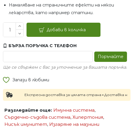
Намаляване на страничните ефекти на някои
лекарства, като например статини.
Добави в количка
БЪРЗА ПОРЪЧКА С ТЕЛЕФОН
Поръчайте
Ще се свържем с вас за уточнение за вашата поръчка.
Запази в любими
Експресна доставка за цялата страна ▪ Доставка на следв
Разгледайте още:
Имунна система
,
Сърдечно-съдова система
,
Хипертония
,
Нисък имунитет
,
Изгаряне на мазнини