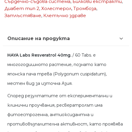
Сърдечно-съдова система
,
Билкови екстракти
,
Диабет тип 2
,
Холестерол
,
Тромбоза
,
Затлъстяване
,
Клетъчно здраве
Описание на продукта
HAYA Labs Resveratrol 40mg.
/ 60 Tabs. e
многогодишното растение, познато като
японска пача трева (Polygonum cuspidatum),
местен вид за източна Азия.
Според резултатите от експериментални и
клинични проучвания, ресвератролът има
фитоестрогенна, антиоксидантна и
противовъзпалителна активност, като проявява