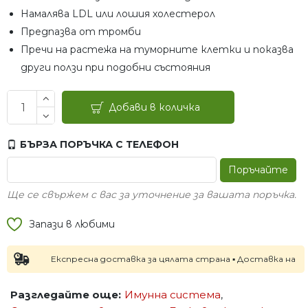
Намалява LDL или лошия холестерол
Предпазва от тромби
Пречи на растежа на туморните клетки и показва
други ползи при подобни състояния
Добави в количка
БЪРЗА ПОРЪЧКА С ТЕЛЕФОН
Поръчайте
Ще се свържем с вас за уточнение за вашата поръчка.
Запази в любими
Експресна доставка за цялата страна ▪ Доставка на следващ
Разгледайте още:
Имунна система
,