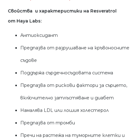
Свойства и характеристики на
Resveratrol
от
Haya Labs
:
Антиоксидант
Предпазва от разрушаване на кръвоносните
съдове
Поддържа сърдечносъдовата система
Предпазва от рискови фактори за сърцето,
включително затлъстяване и диабет
Намалява LDL или лошия холестерол
Предпазва от тромби
Пречи на растежа на туморните клетки и