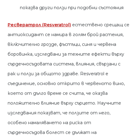
показва други ползи при подобни състояния
Ресвератрол (Resveratrol)
естествено срещащ се
антиоксидант се намира в голям брой растения,
включително грозде, фъстъци, синя и червена
боровинка, изследвани за техните ефекти върху
сърдечносъдовата система, влияния, свързани с
рак и ползи за общото здраве. Resveratrol е
съединение, основно открито в червеното вино,
което от дълго време се счита, че оказва
положително влияние върху сърцето. Научните
изследвания показват, че ползите от него,
особено намаляването на риска от
сърдечносъдова болест се дължат на