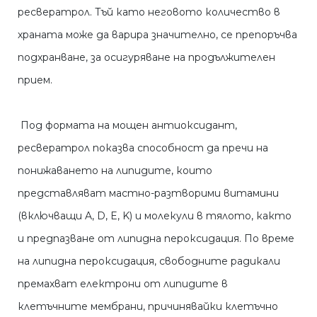
ресвератрол. Тъй като неговото количество в
храната може да варира значително, се препоръчва
подхранване, за осигуряване на продължителен
прием.
Под формата на мощен антиоксидант,
ресвератрол показва способност да пречи на
понижаването на липидите, които
представляват мастно-разтворими витамини
(включващи A, D, E, K) и молекули в тялото, както
и предпазване от липидна пероксидация. По време
на липидна пероксидация, свободните радикали
премахват електрони от липидите в
клетъчните мембрани, причинявайки клетъчно