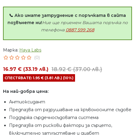
📞 Ако имате затруднение с поръчката в сайта
позвънете ни!
Ние ще приемем Вашата поръчка по
телефона
0887 599 268
Марка:
Haya Labs
(0)
18.92 € (37.00 лв.)
16.97 € (33.19 лв.)
СПЕСТЯВАТЕ: 1.95 € (3.81 ЛВ.) (10%)
На най-добра цена:
Антиоксидант
Предпазва от разрушаване на кръвоносните съдове
Поддържа сърдечносъдовата система
Предпазва от рискови фактори за сърцето,
включително затлъстяване и диабет