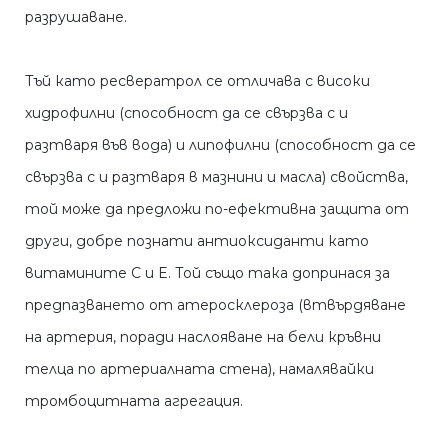
разрушаване.
Тъй като ресвератрол се отличава с високи
хидрофилни (способност да се свързва с и
разтваря във вода) и липофилни (способност да се
свързва с и разтваря в мазнини и масла) свойства,
той може да предложи по-ефективна защита от
други, добре познати антиоксиданти като
витамините C и E. Той също така допринася за
предпазването от атеросклероза (втвърдяване
на артерия, поради наслояване на бели кръвни
телца по артериалната стена), намалявайки
тромбоцитната агрегация.