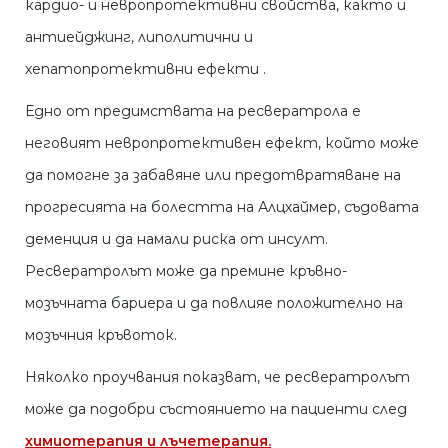
кардио- и невропротективни свойства, както и
антиейджинг, липолитични и
хепатопротективни ефекти .
Едно от предимствата на ресвератрола е
неговият невропротективен ефект, който може
да помогне за забавяне или предотвратяване на
прогресията на болестта на Алцхаймер, съдовата
деменция и да намали риска от инсулт.
Ресвератролът може да премине кръвно-
мозъчната бариера и да повлияе положително на
мозъчния кръвоток.
Няколко проучвания показват, че ресвератролът
може да подобри състоянието на пациенти след
химиотерапия и лъчетерапия.