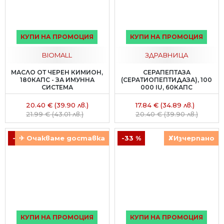
КУПИ НА ПРОМОЦИЯ
КУПИ НА ПРОМОЦИЯ
BIOMALL
ЗДРАВНИЦА
МАСЛО ОТ ЧЕРЕН КИМИОН,
СЕРАПЕПТАЗА
180КАПС - ЗА ИМУННА
(СЕРАТИОПЕПТИДАЗА), 100
СИСТЕМА
000 IU, 60КАПС
20.40 € (39.90 лв.)
17.84 € (34.89 лв.)
21.99 € (43.01 лв.)
20.40 € (39.90 лв.)
-11 %
✈ Очакваме доставка
-33 %
✘Изчерпано
КУПИ НА ПРОМОЦИЯ
КУПИ НА ПРОМОЦИЯ