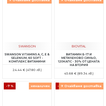
✈ Очакваме доставка
✈ Очакваме доставка
SWANSON
BIOVITAL
SWANSON VITAMINS A, C, E &
ВИТАМИН Б-17 И
SELENIUM, 60 SOFT -
МЕТИЛЕНОВО СИНЬО,
КОМПЛЕКС ВИТАМИНИ
120КАПС - 30% ОТ ЦЕНАТА
НА ВТОРИЯ
24.44 € (47.80 лв.)
45.68 € (89.34 лв.)
-7 %
неналичен
-13 %
✈ Очакваме доставка