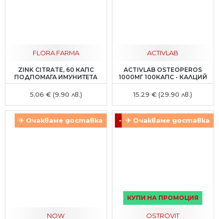
FLORA FARMA
ACTIVLAB
ZINK CITRATE, 60 КАПС
ACTIVLAB OSTEOPEROS
ПОДПОМАГА ИМУНИТЕТА
1000МГ 100КАПС - КАЛЦИЙ
5.06 € (9.90 лв.)
15.29 € (29.90 лв.)
✈ Очакваме доставка
-14 %
✈ Очакваме доставка
КУПИ НА ПРОМОЦИЯ
NOW
OSTROVIT