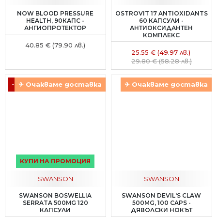
NOW BLOOD PRESSURE
OSTROVIT 17 ANTIOXIDANTS
HEALTH, 90КАПС -
60 КАПСУЛИ -
АНГИОПРОТЕКТОР
АНТИОКСИДАНТЕН
КОМПЛЕКС
40.85 € (79.90 лв.)
25.55 € (49.97 лв.)
29.80 € (58.28 лв.)
-12 %
✈ Очакваме доставка
✈ Очакваме доставка
КУПИ НА ПРОМОЦИЯ
SWANSON
SWANSON
SWANSON BOSWELLIA
SWANSON DEVIL'S CLAW
SERRATA 500MG 120
500MG, 100 CAPS -
КАПСУЛИ
ДЯВОЛСКИ НОКЪТ