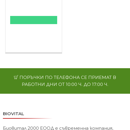
КУПИ НА ПРОМОЦИЯ
AHCC®︎ - Active Hexose
Correlated Compound
2000мг 90таблетки -
комплекс от 8 гъби
ПОРЪЧКИ ПО ТЕЛЕФОНА СЕ ПРИЕМАТ В
РАБОТНИ ДНИ ОТ 10:00 Ч. ДО 17:00 Ч.
BIOVITAL
Биовитал 2000 ЕООД е съвременна компания,