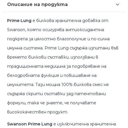
Описание на продукта
Prime Lung
е билкова хранителна добавка от
Swanson, която осигурява антиоксидантна
подкрепа за цялостно благополучие и по-силна
имунна система. Prime Lung съдържа изпитани във
времето билкови съставки, използвани в
традиционната медицина за подобряване на
белодробната функция и повишаване на
имунитета. Тази мощна 100% билкова смес не
съдържа скрити съставки зад патентовани
формули, така че знаете, че получавате
висококачествен продукт.
Swanson Prime Lung
е изключителна хранителна