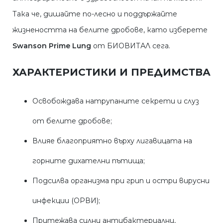
Така че, дишайте по-лесно и поддържайте
жизнеността на белите дробове, като изберете
Swanson Prime Lung
от БИОВИТАЛ сега.
ХАРАКТЕРИСТИКИ И ПРЕДИМСТВА
Освобождава натрупаните секрети и слуз
от белите дробове;
Влияе благоприятно върху лигавицата на
горните дихателни пътища;
Подсилва организма при грип и остри вирусни
инфекции (ОРВИ);
Притежава силни антибактериални,