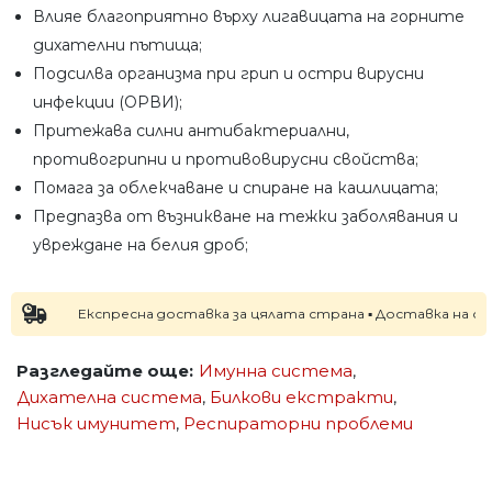
Влияе благоприятно върху лигавицата на горните
дихателни пътища;
Подсилва организма при грип и остри вирусни
инфекции (ОРВИ);
Притежава силни антибактериални,
противогрипни и противовирусни свойства;
Помага за облекчаване и спиране на кашлицата;
Предпазва от възникване на тежки заболявания и
увреждане на белия дроб;
Експресна доставка за цялата страна ▪ Доставка на следващ
Разгледайте още:
Имунна система
,
Дихателна система
,
Билкови екстракти
,
Нисък имунитет
,
Респираторни проблеми