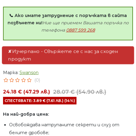
📞 Ако имате затруднение с поръчката в сайта
позвънете ни!
Ние ще приемем Вашата поръчка по
телефона
0887 599 268
✘Изчерпано - Свържете се с нас за сходен
продукт
Марка:
Swanson
(0)
28.07 € (54.90 лв.)
24.18 € (47.29 лв.)
СПЕСТЯВАТЕ: 3.89 € (7.61 ЛВ.) (14%)
На най-добра цена:
Освобождава натрупаните секрети и слуз от
белите дробове;