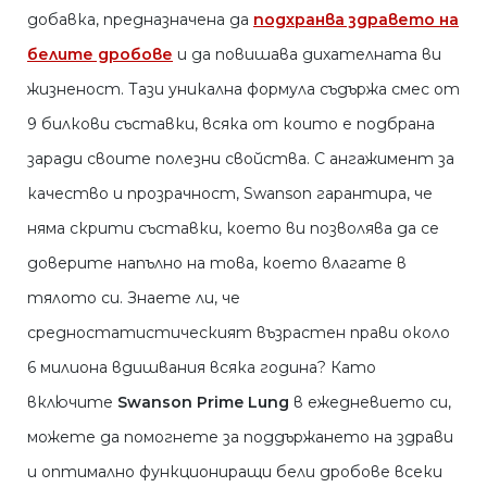
добавка, предназначена да
подхранва здравето на
белите дробове
и да повишава дихателната ви
жизненост. Тази уникална формула съдържа смес от
9 билкови съставки, всяка от които е подбрана
заради своите полезни свойства. С ангажимент за
качество и прозрачност, Swanson гарантира, че
няма скрити съставки, което ви позволява да се
доверите напълно на това, което влагате в
тялото си. Знаете ли, че
средностатистическият възрастен прави около
6 милиона вдишвания всяка година? Като
включите
Swanson Prime Lung
в ежедневието си,
можете да помогнете за поддържането на здрави
и оптимално функциониращи бели дробове всеки