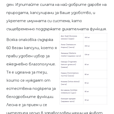
ден. Изпитайте силата на най-добрите дарове на
природата, капсулирани за ваше удобство, и
укрепете имунната си система, като
същевременно поддържате дихателната функция.
Всяка опаковка съдържа
60 веган капсули, което я
прави удобен избор за
ежедневно благополучие.
Тя е идеална за тези,
които се нуждаят от
естествена подкрепа за
белодробните функции.
Лесна е за прием и се
интегрира лесно в здравословен начин на живот.