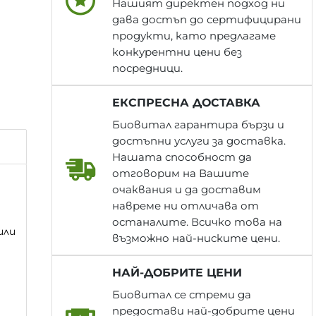
Нашият директен подход ни
дава достъп до сертифицирани
продукти, като предлагаме
конкурентни цени без
посредници.
ЕКСПРЕСНА ДОСТАВКА
Биовитал гарантира бързи и
достъпни услуги за доставка.
Нашата способност да
отговорим на Вашите
очаквания и да доставим
навреме ни отличава от
останалите. Всичко това на
или
възможно най-ниските цени.
НАЙ-ДОБРИТЕ ЦЕНИ
Биовитал се стреми да
предостави най-добрите цени