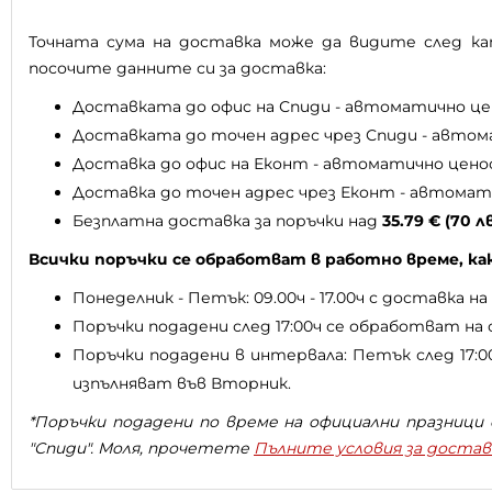
Точната сума на доставка може да видите след 
посочите данните си за доставка:
Доставката до офис на Спиди - автоматично це
Доставката до точен адрес чрез Спиди - автом
Доставка до офис на Еконт - автоматично цено
Доставка до точен адрес чрез Еконт - автомат
Безплатна доставка за поръчки над
35.79 € (70 л
Всички поръчки се обработват в работно време, ка
Понеделник - Петък: 09.00ч - 17.00ч с доставка н
Поръчки подадени след 17:00ч се обработват на 
Поръчки подадени в интервала: Петък след 17:0
изпълняват във Вторник.
*Поръчки подадени по време на официални празниц
"Спиди". Моля, прочетете
Пълните условия за достав