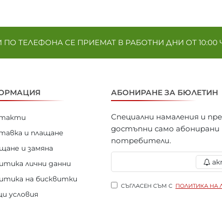
ПО ТЕЛЕФОНА СЕ ПРИЕМАТ В РАБОТНИ ДНИ ОТ 10:00 Ч. 
ОРМАЦИЯ
АБОНИРАНЕ ЗА БЮЛЕТИН
Специални намаления и пр
нтакти
достъпни само абонирани
тавка и плащане
потребители.
щане и замяна
ак
итика лични данни
итика на бисквитки
СЪГЛАСЕН СЪМ С
ПОЛИТИКА НА 
и условия