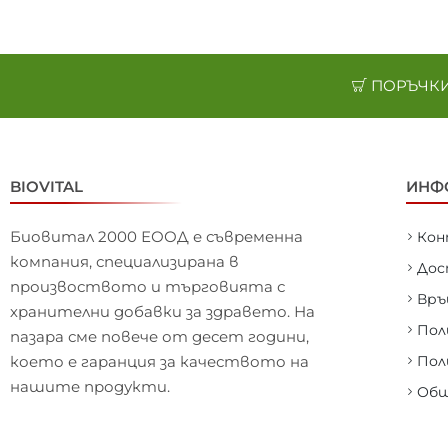
ПОРЪЧКИ 
BIOVITAL
ИНФ
Биовитал 2000 ЕООД е съвременна
Ко
компания, специализирана в
Дос
произвоството и търговията с
Връ
хранителни добавки за здравето. На
Пол
пазара сме повече от десет години,
което е гаранция за качеството на
Пол
нашите продукти.
Общ