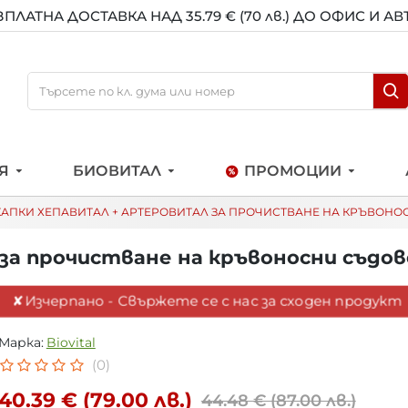
ЗПЛАТНА ДОСТАВКА НАД 35.79 € (70 лв.) ДО ОФИС И А
Я
БИОВИТАЛ
ПРОМОЦИИ
КАПКИ ХЕПАВИТАЛ + АРТЕРОВИТАЛ ЗА ПРОЧИСТВАНЕ НА КРЪВОНО
за прочистване на кръвоносни съдов
✘Изчерпано - Свържете се с нас за сходен продукт
Марка:
Biovital
(0)
40.39 € (79.00 лв.)
44.48 € (87.00 лв.)