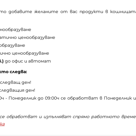
като добавите желаните от вас продукти в кошницат
нообразуване
атично ценообразуване
образуване
ично ценообразуване
в.)
до офис и автомат
кто следва:
а следващ ден!
следващия ден!
0ч - Понеделник до 09:00ч се обработват в Понеделник и
и се обработват и изпълняват спрямо работното време
ка