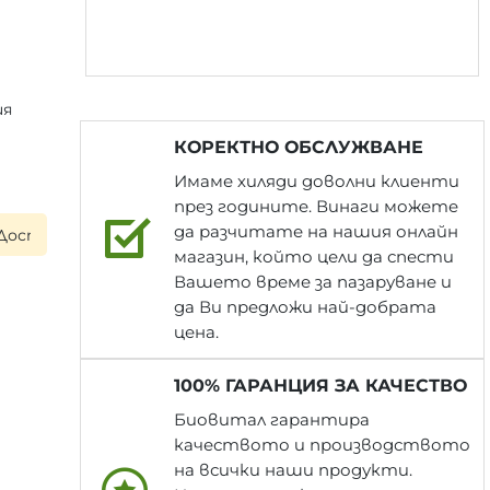
ия
КОРЕКТНО ОБСЛУЖВАНЕ
Имаме хиляди доволни клиенти
през годините. Винаги можете
да разчитате на нашия онлайн
ка на следващия работен ден при поръчка до 17:00 ч. ▪ В
магазин, който цели да спести
Вашето време за пазаруване и
да Ви предложи най-добрата
цена.
100% ГАРАНЦИЯ ЗА КАЧЕСТВО
Биовитал гарантира
качеството и производството
на всички наши продукти.