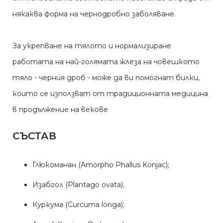
някаква форма на чернодробно заболяване.
За укрепване на тялото и нормализиране
работата на най-голямата жлеза на човешкото
тяло - черния дроб - може да ви помогнат билки,
които се използват от традиционната медицина
в продължение на векове
СЪСТАВ
Глюкоманан (Аmorpho Phallus Konjac);
Изабгол (Plantago ovata);
Куркума (Curcuma longa);