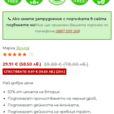
📞 Ако имате затруднение с поръчката в сайта
позвънете ни!
Ние ще приемем Вашата поръчка по
телефона
0887 599 268
Марка:
Biovital
(7)
39.88 € (78.00 лв.)
29.91 € (58.50 лв.)
СПЕСТЯВАТЕ: 9.97 € (19.50 ЛВ.) (25%)
Най-добра цена:
50% от цената на втория
​Подпомагат прочистването на черния дроб,
Подпомагат дейноста на жлъчката,
Подпомагат дейноста на чревния тракт,