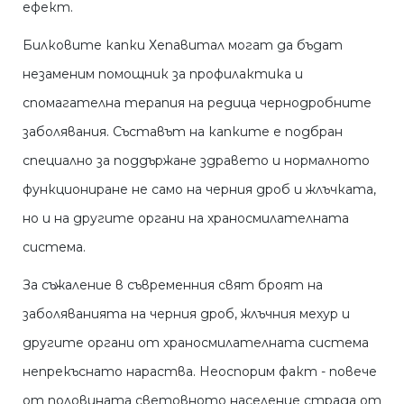
ефект.
Билковите капки Хепавитал могат да бъдат
незаменим помощник за профилактика и
спомагателна терапия на редица чернодробните
заболявания. Съставът на капките е подбран
специално за поддържане здравето и нормалното
функциониране не само на черния дроб и жлъчката,
но и на другите органи на храносмилателната
система.
За съжаление в съвременния свят броят на
заболяванията на черния дроб, жлъчния мехур и
другите органи от храносмилателната система
непрекъснато нараства. Неоспорим факт - повече
от половината световното население страда от