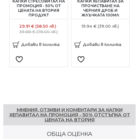
КАПКИ СТРЕСОВИТАЛ НА
КАПКИ ХЕПАВИТАЛ ЗА
N
ПРОМОЦИЯ - 50% ОТ
ПРОЧИСТВАНЕ НА
ЦЕНАТА НА ВТОРИЯ
ЧЕРНИЯ ДРОБ И
ПРОДУКТ
ЖЛЪЧКАТА 100МЛ
29.91 € (58.50 лв.)
19.94 € (39.00 лв.)
39.88 € (78.00 лв.)
Добави в количка
Добави в количка
Напишете отзив
МНЕНИЯ, ОТЗИВИ И КОМЕНТАРИ ЗА КАПКИ
ХЕПАВИТАЛ НА ПРОМОЦИЯ - 50% ОТСТЪПКА ОТ
ЦЕНАТА НА ВТОРИЯ
ОБЩА ОЦЕНКА