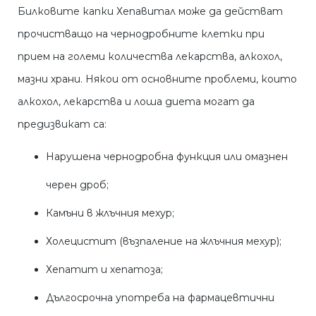
Билковите капки Хепавитал може да действат
прочистващо на чернодробните клетки при
прием на големи количества лекарства, алкохол,
мазни храни. Някои от основните проблеми, които
алкохол, лекарства и лоша диета могат да
предизвикат са:
Нарушена чернодробна функция или омазнен
черен дроб;
Камъни в жлъчния мехур;
Холецистит (възпаление на жлъчния мехур);
Хепатит и хепатоза;
Дългосрочна употреба на фармацевтични