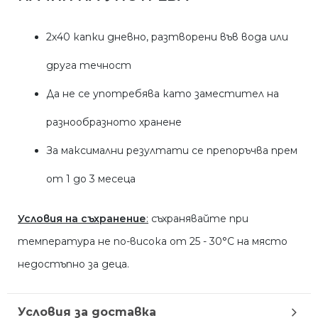
2х40 капки дневно, разтворени във вода или
друга течност
Да не се употребява като заместител на
разнообразното хранене
За максимални резултати се препоръчва прем
от 1 до 3 месеца
Условия на съхранение
:
съхранявайте при
температура не по-висока от 25 - 30°С на място
недостъпно за деца.
Условия за доставка