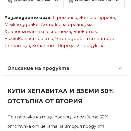
Разгледайте още:
Промоции
,
Женско здраве
,
Мъжко здраве
,
Детокс на организма
,
Храносмилателна система
,
Биовитал
,
Билкови екстракти
,
Чернодробна стеатоза
,
Стеатоза
,
Хепатит
,
Цироза
,
2 продукта
Описание на продукта
КУПИ ХЕПАВИТАЛ И ВЗЕМИ 50%
ОТСТЪПКА ОТ ВТОРИЯ
При поръчка на тази промоция ползвате 50%
отстъпка от цената на втория продукт!