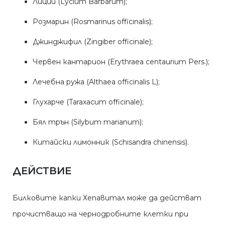
Лиций (Lycium Barbarum);
Розмарин (Rosmarinus officinalis);
Джинджифил (Zingiber officinale);
Червен кантарион (Erythraea centaurium Pers.);
Лечебна ружа (Althaea officinalis L);
Глухарче (Taraxacum officinale);
Бял трън (Silybum marianum);
Китайски лимонник (Schisandra chinensis).
ДЕЙСТВИЕ
Билковите капки Хепавитал може да действат
прочистващо на чернодробните клетки при