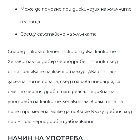
Може да помогне при дискинезия на жлъчните
пътища
Срещу сгъстяване на жлъчката
Според няколко клиентски отзива, капките
Хепавитал са добър чернодробен тоник след
отстраняване на жлъчния мехур. Два от най-
засегнатите органа, след такава операция, са
именно черния дроб и панкреаса. Редовната
употреба на капките Хепавитал, в рамките на
поне три месеца, може да повлияе върху добрия ход
при много чернодробни заболявания.
НАЧИН НА УПОТРЕБА