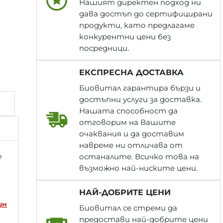
Нашият директен подход ни
дава достъп до сертифицирани
продукти, като предлагаме
конкурентни цени без
посредници.
ЕКСПРЕСНА ДОСТАВКА
Биовитал гарантира бързи и
достъпни услуги за доставка.
Нашата способност да
отговорим на Вашите
очаквания и да доставим
навреме ни отличава от
e
останалите. Всичко това на
възможно най-ниските цени.
НАЙ-ДОБРИТЕ ЦЕНИ
ин
Биовитал се стреми да
предостави най-добрите цени