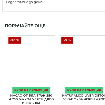
нeдocтъпнo зa дeцa.
ПОРЪЧАЙТЕ ОЩЕ
-20 %
-5 %
КУПИ НА ПРОМОЦИЯ
КУПИ НА ПРОМОЦИЯ
МАСЛО ОТ БЯЛ ТРЪН 250
NATURALICO LIVER DETO
И 750 МЛ - ЗА ЧЕРЕН ДРОБ
60КАПС - ЗА ЧЕРЕН ДРО
И ЖЛЪЧКА