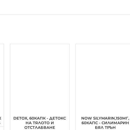
X
DETOX, 60КАПК - ДЕТОКС
NOW SILYMARIN,150МГ,
Б
НА ТЯЛОТО И
60КАПС - СИЛИМАРИН
ОТСТЛАБВАНЕ
БЯЛ ТРЪН