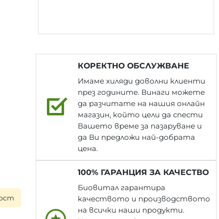
КОРЕКТНО ОБСЛУЖВАНЕ
Имаме хиляди доволни клиенти
през годините. Винаги можете
да разчитате на нашия онлайн
магазин, който цели да спести
Вашето време за пазаруване и
да Ви предложи най-добрата
цена.
100% ГАРАНЦИЯ ЗА КАЧЕСТВО
Биовитал гарантира
на следващия работен ден при поръчка до 17:00 ч. ▪ Всяк
качеството и производството
на всички наши продукти.