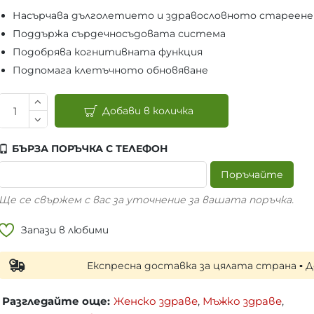
Насърчава дълголетието и здравословното стареене
Поддържа сърдечносъдовата система
Подобрява когнитивната функция
Подпомага клетъчното обновяване
Добави в количка
БЪРЗА ПОРЪЧКА С ТЕЛЕФОН
Поръчайте
Ще се свържем с вас за уточнение за вашата поръчка.
Запази в любими
Експресна доставка за цялата страна ▪ Доставка
Разгледайте още:
Женско здраве
,
Мъжко здраве
,