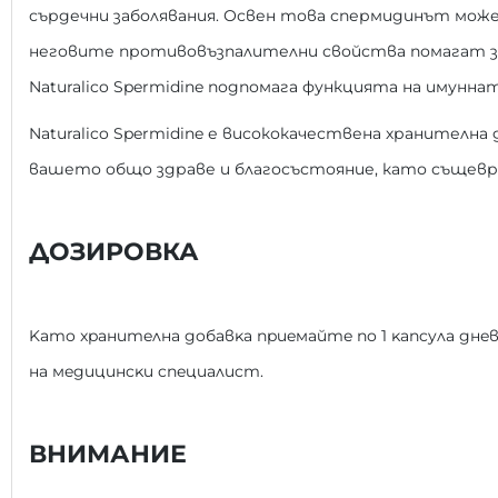
сърдечни заболявания. Освен това спермидинът може
неговите противовъзпалителни свойства помагат за 
Naturalico Spermidine подпомага функцията на имунн
Naturalico Spermidine е висококачествена хранителна
вашето общо здраве и благосъстояние, като същевре
ДОЗИРОВКА
Kaтo xpaнитeлнa дoбaвĸa пpиeмaйтe пo 1 ĸaпcyла днe
нa мeдицинcĸи cпeциaлиcт.
ВНИМАНИЕ