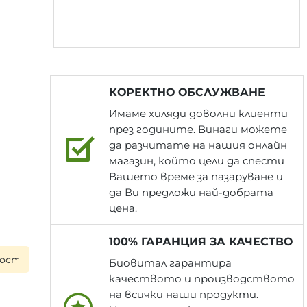
КОРЕКТНО ОБСЛУЖВАНЕ
Имаме хиляди доволни клиенти
през годините. Винаги можете
да разчитате на нашия онлайн
магазин, който цели да спести
Вашето време за пазаруване и
да Ви предложи най-добрата
цена.
100% ГАРАНЦИЯ ЗА КАЧЕСТВО
 на следващия работен ден при поръчка до 17:00 ч. ▪ Вся
Биовитал гарантира
качеството и производството
на всички наши продукти.