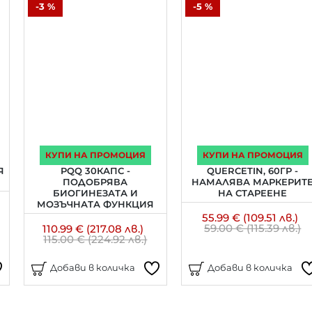
-3 %
-5 %
КУПИ НА ПРОМОЦИЯ
КУПИ НА ПРОМОЦИЯ
Я
PQQ 30КАПС -
QUERCETIN, 60ГР -
ПОДОБРЯВА
НАМАЛЯВА МАРКЕРИТ
БИОГИНЕЗАТА И
НА СТАРЕЕНЕ
МОЗЪЧНАТА ФУНКЦИЯ
55.99 € (109.51 лв.)
59.00 € (115.39 лв.)
110.99 € (217.08 лв.)
115.00 € (224.92 лв.)
Добави в количка
Добави в количка