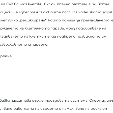
ща във всички клетки, включително растения, животни 
роцеси и е известен със своите ползи за човешкото здрав
етъчно „рециклиране“, който помага за премахването н
ржането на клетъчното здраве. Чрез подобряване на
ладяването на клетките, да подкрепи правилното им
дравословното стареене.
ареене
добавка защитава сърдечносъдовата система. Спермидин
бряване работата на сърцето и намаляване на риска от