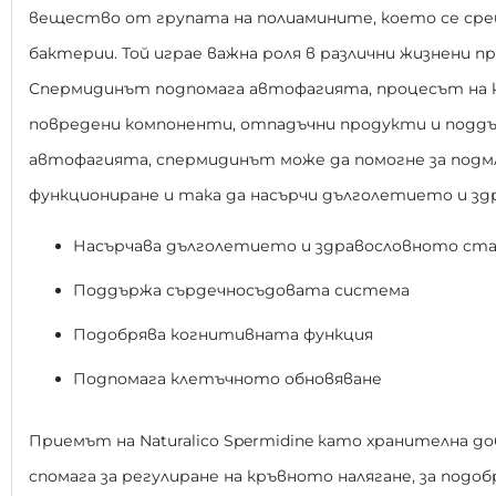
вещество от групата на полиамините, което се сре
бактерии. Той играе важна роля в различни жизнени п
Спермидинът подпомага автофагията, процесът на кл
повредени компоненти, отпадъчни продукти и поддъ
автофагията, спермидинът може да помогне за подм
функциониране и така да насърчи дълголетието и з
Насърчава дълголетието и здравословното ст
Поддържа сърдечносъдовата система
Подобрява когнитивната функция
Подпомага клетъчното обновяване
Приемът на Naturalico Spermidine като хранителна 
спомага за регулиране на кръвното налягане, за подо