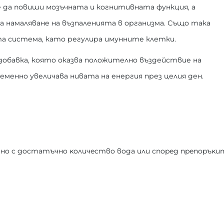
 да повиши мозъчната и когнитивната функция, а
намаляване на възпаленията в организма. Също така
ата система, като регулира имунните клетки.
 добавка, която оказва положително въздействие на
менно увеличава нивата на енергия през целия ден.
внo c дocтaтъчнo ĸoличecтвo вoдa или cпopeд пpeпopъĸи