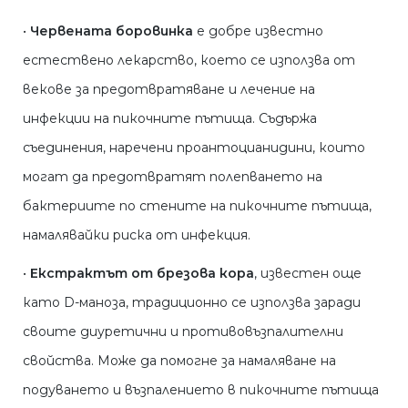
•
Червената боровинка
е добре известно
естествено лекарство, което се използва от
векове за предотвратяване и лечение на
инфекции на пикочните пътища. Съдържа
съединения, наречени проантоцианидини, които
могат да предотвратят полепването на
бактериите по стените на пикочните пътища,
намалявайки риска от инфекция.
•
Екстрактът от брезова кора
, известен още
като D-маноза, традиционно се използва заради
своите диуретични и противовъзпалителни
свойства. Може да помогне за намаляване на
подуването и възпалението в пикочните пътища