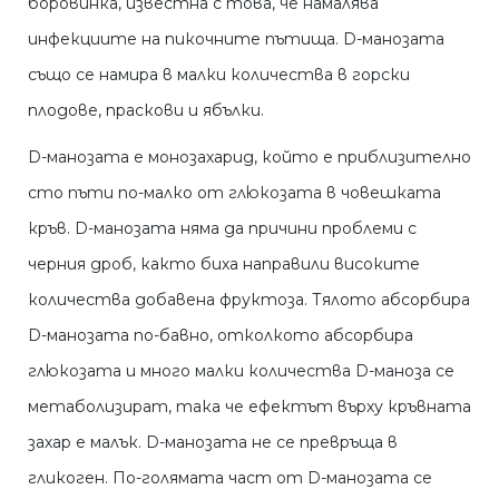
боровинка, известна с това, че намалява
инфекциите на пикочните пътища. D-манозата
също се намира в малки количества в горски
плодове, праскови и ябълки.
D-манозата е монозахарид, който е приблизително
сто пъти по-малко от глюкозата в човешката
кръв. D-манозата няма да причини проблеми с
черния дроб, както биха направили високите
количества добавена фруктоза. Тялото абсорбира
D-манозата по-бавно, отколкото абсорбира
глюкозата и много малки количества D-маноза се
метаболизират, така че ефектът върху кръвната
захар е малък. D-манозата не се превръща в
гликоген. По-голямата част от D-манозата се