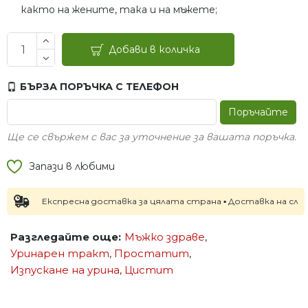
както на жените, така и на мъжете;
Добави в количка
БЪРЗА ПОРЪЧКА С ТЕЛЕФОН
Поръчайте
Ще се свържем с вас за уточнение за вашата поръчка.
Запази в любими
Експресна доставка за цялата страна ▪ Доставка на следващия
Разгледайте още:
Мъжко здраве
,
Уринарен тракт
,
Простатит
,
Изпускане на урина
,
Цистит