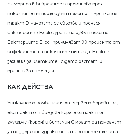
филтрира в бъбреците и преминава през
пикочните пътища извън тялото. В уринарния
тракт D-манозата се свързва и пренася
бактериите E.coli с урината извън тялото.
Бактериите E. coli причиняват 90 процента от
инфекциите на пикочните пътища. E.coli се
захваща за клетките, където растат, и
причинява инфекция.
КАК ДЕЙСТВА
Уникалната комбинация от червена боровинка,
екстракт от брезова кора, екстракт от
глухарче (корен) и витамин С могат да помогнат
за поддържане здравето на пикочните пътища.