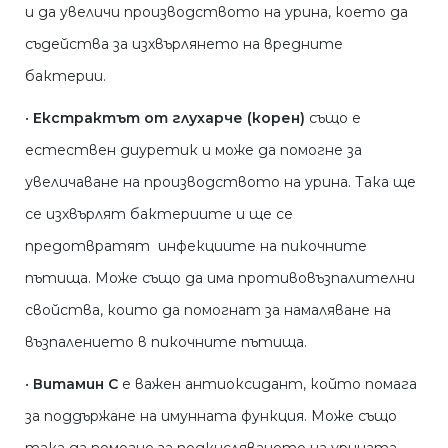
и да увеличи производството на урина, което да
съдейства за изхвърлянето на вредните
бактерии.
•
Екстрактът от глухарче (корен)
също е
естествен диуретик и може да помогне за
увеличаване на производството на урина. Така ще
се изхвърлят бактериите и ще се
предотвратят инфекциите на пикочните
пътища. Може също да има противовъзпалителни
свойства, които да помогнат за намаляване на
възпалението в пикочните пътища.
•
Витамин С
е важен антиоксидант, който помага
за поддържане на имунната функция. Може също