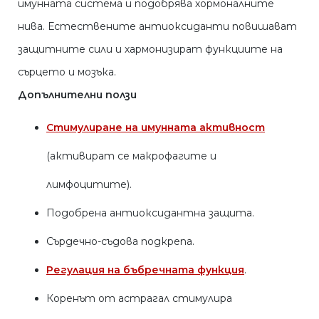
имунната система и подобрява хормоналните
нива. Естествените антиоксиданти повишават
защитните сили и хармонизират функциите на
сърцето и мозъка.
Допълнителни ползи
Стимулиране на имунната активност
(активират се макрофагите и
лимфоцитите).
Подобрена антиоксидантна защита.
Сърдечно-съдова подкрепа.
Регулация на бъбречната функция
.
Коренът от астрагал стимулира