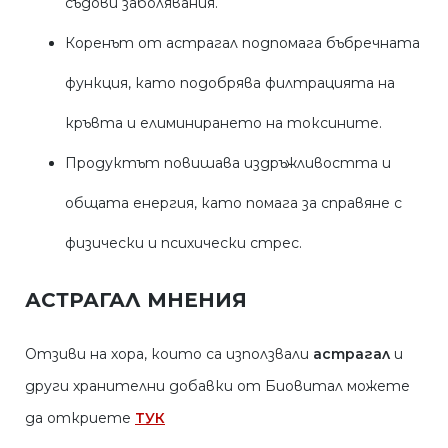
съдови заболявания.
Коренът от астрагал подпомага бъбречната
функция, като подобрява филтрацията на
кръвта и елиминирането на токсините.
Продуктът повишава издръжливостта и
общата енергия, като помага за справяне с
физически и психически стрес.
АСТРАГАЛ МНЕНИЯ
Отзиви на хора, които са използвали
астрагал
и
други хранителни добавки от Биовитал можете
да откриете
ТУК