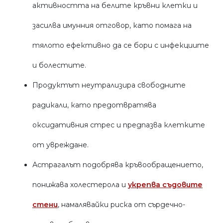
активността на белите кръвни клетки и
засилва имунния отговор, като помага на
тялото ефективно да се бори с инфекциите
и болестите.
Продуктът неутрализира свободните
радикали, като предотвратява
оксидативния стрес и предпазва клетките
от увреждане.
Астрагалът подобрява кръвообращението,
понижава холестерола и
укрепва съдовите
стени
, намалявайки риска от сърдечно-