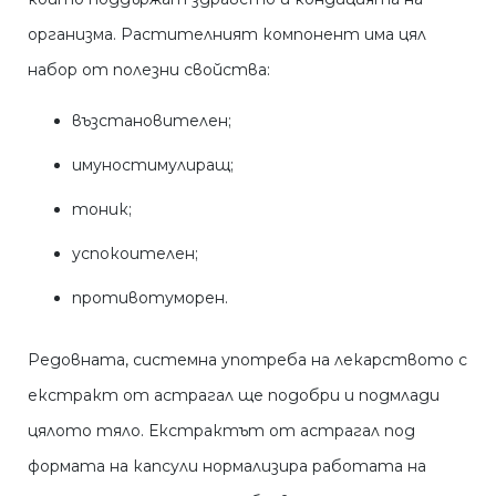
организма. Растителният компонент има цял
набор от полезни свойства:
възстановителен;
имуностимулиращ;
тоник;
успокоителен;
противотуморен.
Редовната, системна употреба на лекарството с
екстракт от астрагал ще подобри и подмлади
цялото тяло. Екстрактът от астрагал под
формата на капсули нормализира работата на