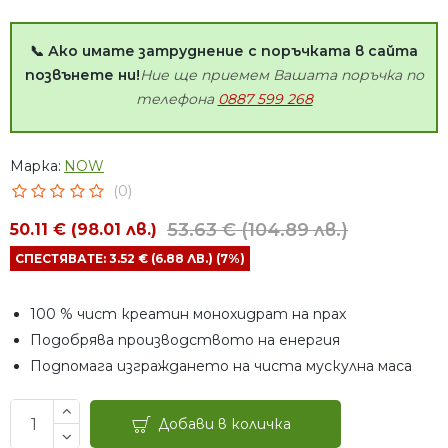
📞 Ако имате затруднение с поръчката в сайта
позвънете ни!
Ние ще приемем Вашата поръчка по
телефона
0887 599 268
Марка:
NOW
(0)
53.63 € (104.89 лв.)
50.11 € (98.01 лв.)
СПЕСТЯВАТЕ: 3.52 € (6.88 ЛВ.) (7%)
100 % чист креатин монохидрат на прах
Подобрява производството на енергия
Подпомага изграждането на чиста мускулна маса
Добави в количка