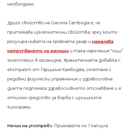
необходимо.
Друго свoйство на Garcinia Cambogia е, че
притежава изключителни свойства, чрез които
регулира нивата на кръвната захар и
намалява
натрупването на мазнини
и така наречения "лош"
холестерол в организма. Хранителната добавка с
екстракт от Гарциния Камбоджа, съчетана с
редовни физически упражнения и здравословна
диета подпомага здравословното отслабване и е
отлично средство за борба с излишните
килограми.
Начин на употреб
а: Приемайте по 1 капсула