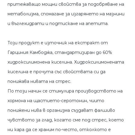
притежаващо мощни свойства за подобряване на
метаболизма, спомагане за изгарянето на мазнини
и въглехидрати и подтискане на апетита.
Този продукт е източник на екстракт от
Гарциния Камбоджа, стандартизиран до 60%
хидроксилимонена киселина. Хидроксилимонената
киселина е прочута със свойствата си да
понижава нивата на стрес.
По този начин се стимулира производството на
хормона на щастието-серотонин, чиито
понижени нива в организма създават фалшиво
чувството за глад, когато сме под стрес, което
ни кара да се храним по-често, отколкото е