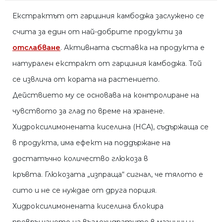
Екстрактът от гарциния камбоджа заслужено се
счита за един от най-добрите продукти за
отслабване
. Активната съставка на продукта е
натурален екстракт от гарциния камбоджа. Той
се извлича от кората на растението.
Действието му се основава на контролиране на
чувството за глад по време на хранене.
Хидроксилимонената киселина (HCA), съдържаща се
в продукта, има ефект на поддържане на
достатъчно количество глюкоза в
кръвта. Глюкозата „изпраща“ сигнал, че тялото е
сито и не се нуждае от друга порция.
Хидроксилимонената киселина блокира