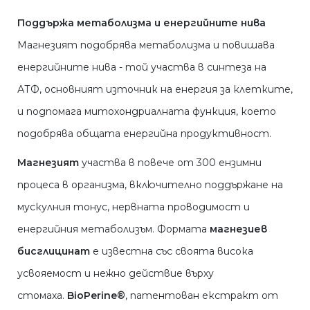
Поддържа метаболизма и енергийните нива
Магнезият подобрява метаболизма и повишава
енергийните нива - той участва в синтеза на
АТФ, основният източник на енергия за клетките,
и подпомага митохондриалната функция, което
подобрява общата енергийна продуктивност.
Магнезият
участва в повече от 300 ензимни
процеса в организма, включително поддържане на
мускулния тонус, нервната проводимост и
енергийния метаболизъм. Формата
магнезиев
бисглицинат
е известна със своята висока
усвояемост и нежно действие върху
стомаха.
BioPerine®
, патентован екстракт от