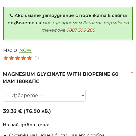
📞 Ако имате затруднение с поръчката в сайта
позвънете ни!
Ние ще приемем Вашата поръчка по
телефона
0887 599 268
Марка:
NOW
(1)
MAGNESIUM GLYCINATE WITH BIOPERINE 60
ИЛИ 180КАПС
39.32 € (76.90 лв.)
На най-добра цена:
Съдържа магнезиев бисглицинат с добра