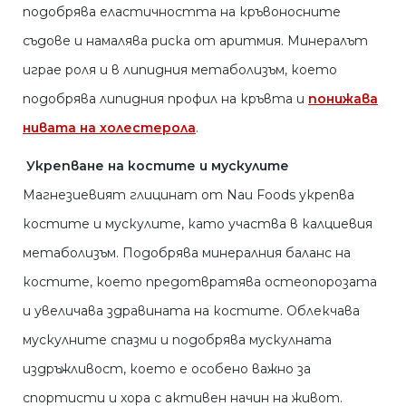
подобрява еластичността на кръвоносните
съдове и намалява риска от аритмия. Минералът
играе роля и в липидния метаболизъм, което
подобрява липидния профил на кръвта и
понижава
нивата на холестерола
.
Укрепване на костите и мускулите
Магнезиевият глицинат от Nau Foods укрепва
костите и мускулите, като участва в калциевия
метаболизъм. Подобрява минералния баланс на
костите, което предотвратява остеопорозата
и увеличава здравината на костите. Облекчава
мускулните спазми и подобрява мускулната
издръжливост, което е особено важно за
спортисти и хора с активен начин на живот.