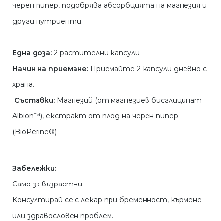
черен пипер, подобрява абсорбцията на магнезия и
други нутриенти.
Eднa дoзa:
2 растителни капсули
Начин на приемане:
Приемайте 2 капсули дневно с
храна.
Съставки:
Магнезий (от магнезиев бисглицинат
Albion™), екстракт от плод на черен пипер
(BioPerine®)
Забележки:
Само за възрастни.
Консултирай се с лекар при бременност, кърмене
или здравословен проблем.