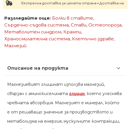
Експресна доставка за цялата страна ▪ Доставка на следващ
Разгледайте още:
Болки в ставите
,
Сърдечно-съдова система
,
Стави
,
Остеопороза
,
Метаболитен синдром
,
Крампи
,
Храносмилателна система
,
Клетъчно здраве
,
Магнезий
Описание на продукта
Магнезиевият глицинат използва магнезий,
свързан с аминокиселината
глицин
, което улеснява
чревната абсорбция. Магнезият е минерал, който
е от решаващо значение за производството и
метаболизма на енергия, мускулните контракции,