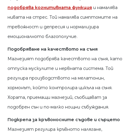
подобрява когнитивната функция
и намалява
нивата на стрес. Той намалява симптомите на
тревожност и депресия и нормализира
емоционалното благополучие.
Подобряване на качеството на съня
Магнезият подобрява качеството на съня, като
отпуска мускулите и нервната система. Той
регулира производството на мелатонин,
хормонът, който контролира цикъла на съня.
Хората, приемащи магнезий, съобщават за
подобрен сън и по-малко нощни събуждания.
Подкрепа за кръвоносните съдове и сърцето
Магнезият регулира кръвното налягане,