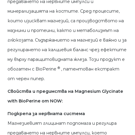
предаването на нервните импулси и
минерализацията на костите. Сред процесите,
които изискват магнезий, са производството на
мазнини и протеини, както и метаболизмът на
глюкозата. Съдържанието на магнезий е важно и за
регулирането на калциевия баланс чрез ефектите
му върху паращитовидната жлеза. Този продукт е
®
обогатен с BioPerine
, патентован екстракт
от черен пипер.
Свойства и предимства на Magnesium Glycinate
with BioPerine от NOW:
Подкрепа за нервната система
Магнезиевият глицинат подпомага и регулира
предаването на нервните импулси, което