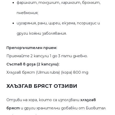
фарингит, тонзилит, ларингит, бронхит,
пневмония;
изгаряния, рани, циреи, екзема, псориазис и
други кожни заболявания.
Препоръчителен прием:
Приемайте 2 капсули 1 до 3 пъти дневно.
Състав в доза (2 капсули):
Хлъзгав бряст (Ulmus rubra) (кора) 800 mg
ХЛЪЗГАВ БРЯСТ ОТЗИВИ
Отзиви на хора, които са използвали
хлъзгав
бряст
и други хранителни добавки от Биовитал