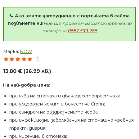
📞 Ако имате затруднение с поръчката в сайта
позвънете ни!
Ние ще приемем Вашата поръчка по
телефона
0887 599 268
Марка:
NOW
(1)
13.80 € (26.99 лв.)
На най-добра цена:
при язва на стомаха и дванадесетопръстника;
при улцерозен колит и болест на Crohn;
при синдром на раздразнените черва;
при инфекциозни заболявания на стомашно-чревния
тракт, диария;
при киселини в стомаха;