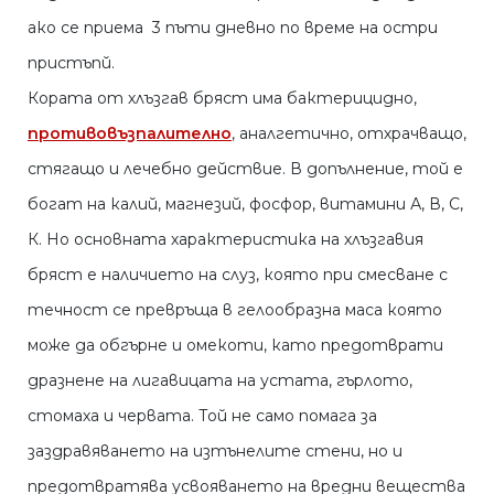
ако се приема 3 пъти дневно по време на остри
пристъпй.
Кората от хлъзгав бряст има бактерицидно,
противовъзпалително
, аналгетично, отхрачващо,
стягащо и лечебно действие. В допълнение, той е
богат на калий, магнезий, фосфор, витамини А, В, С,
К. Но основната характеристика на хлъзгавия
бряст е наличието на слуз, която при смесване с
течност се превръща в гелообразна маса която
може да обгърне и омекоти, като предотврати
дразнене на лигавицата на устата, гърлото,
стомаха и червата. Той не само помага за
заздравяването на изтънелите стени, но и
предотвратява усвояването на вредни вещества