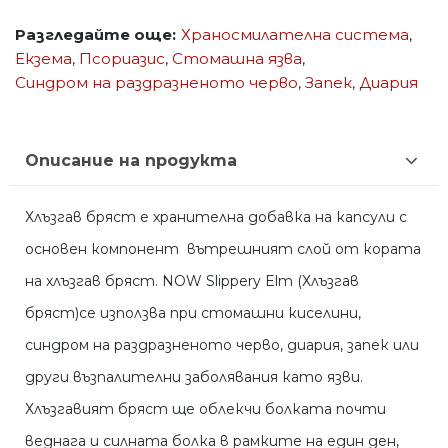
Разгледайте още:
Храносмилателна система
,
Екзема
,
Псориазис
,
Стомашна язва
,
Синдром на раздразненото черво
,
Запек
,
Диария
Описание на продукта
Хлъзгав бряст е хранителна добавка на капсули с
основен компонент вътрешният слой от кората
на хлъзгав бряст. NOW Slippery Elm (Хлъзгав
бряст)се използва при стомашни киселини,
синдром на раздразненото черво, диария, запек или
други възпалителни заболявания като язви.
Хлъзгавият бряст ще облекчи болката почти
веднага и силната болка в рамките на един ден,