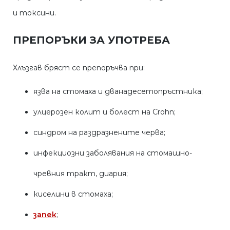
и токсини.
ПРЕПОРЪКИ ЗА УПОТРЕБА
Хлъзгав бряст се препоръчва при:
язва на стомаха и дванадесетопръстника;
улцерозен колит и болест на Crohn;
синдром на раздразнените черва;
инфекциозни заболявания на стомашно-
чревния тракт, диария;
киселини в стомаха;
запек
;