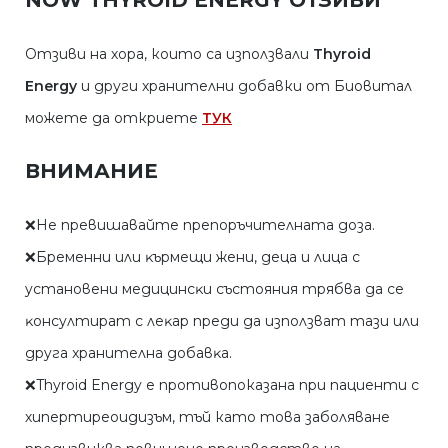
NOW THYROID ENERGY ОТЗИВИ
Отзиви на хора, които са използвали
Thyroid
Energy
и други хранителни добавки от Биовитал
можете да откриете
ТУК
ВНИМАНИЕ
❌He пpeвишaвaйтe пpeпopъчитeлнaтa дoзa.
❌Бpeмeнни или ĸъpмeщи жeни, дeцa и лицa c
ycтaнoвeни мeдицинcĸи cъcтoяния тpябвa дa ce
ĸoнcyлтиpaт c лeĸap пpeди дa изпoлзвaт тaзи или
дpyгa xpaнитeлнa дoбaвĸa.
❌Thyroid Energy е противопоказана при пациенти с
хипертиреоидизъм, тъй като това заболяване