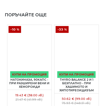
ПОРЪЧАЙТЕ ОЩЕ
-10 %
-33 %
КУПИ НА ПРОМОЦИЯ
КУПИ НА ПРОМОЦИЯ
НАТОКИНАЗА, 90КАПС -
THYRO BALANCE 2 И 1
ПРИ РАЗШИРЕНИ ВЕНИ И
БЕЗПЛАТНО - ПРИ
5
ХЕМОРОИДИ
ХАШИМОТО И
ХИПОТИРЕОИДИЗЪМ
19.43 € (38.00 лв.)
50.62 € (99.00 лв.)
21.47 € (41.99 лв.)
75.93 € (148.51 лв.)