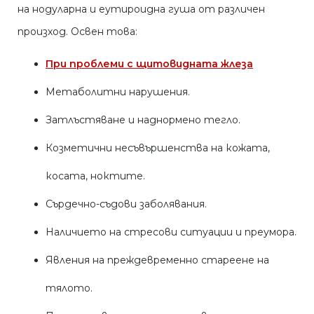
на нодуларна и еутироидна гуша от различен
произход. Освен това:
При проблеми с щитовидната жлеза
Метаболитни нарушения.
Затлъстяване и наднормено тегло.
Козметични несъвършенства на кожата,
косата, ноктите.
Сърдечно-съдови заболявания.
Наличието на стресови ситуации и преумора.
Явления на преждевременно стареене на
тялото.