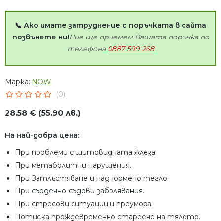
📞 Ако имате затруднение с поръчката в сайта
позвънете ни!
Ние ще приемем Вашата поръчка по
телефона
0887 599 268
Марка:
NOW
(0)
28.58 € (55.90 лв.)
На най-добра цена:
При проблеми с щитовидната жлеза
При метаболитни нарушения.
При Затлъстяване и наднормено тегло.
При сърдечно-съдови заболявания.
При стресови ситуации и преумора.
Потиска преждевременно стареене на тялото.