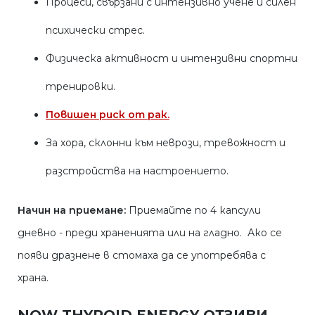
Процеси, свързани с интензивно учене и силен
психически стрес.
Физическа активност и интензивни спортни
тренировки.
Повишен риск от рак.
За хора, склонни към неврози, тревожност и
разстройства на настроението.
Начин на приемане:
Приемайте по 4 капсули
дневно - преди храненията или на гладно. Ако се
появи дразнене в стомаха да се употребява с
храна.