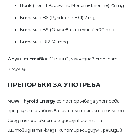
Цинк (from L-Opti-Zinc Monomethionine) 25 mg
Витамин B6 (Pyridoxine HCl) 2 mg
Витамин В9 (Фолиева киселина) 400 mcg
Витамин B12 60 mcg
Други съставки
: Силиций, магнезиев стеарат и
целулоза.
ПРЕПОРЪКИ ЗА УПОТРЕБА
NOW Thyroid Energy
се препоръчва за употреба
при различни заболявания и състояния на тялото.
Сред тях основната е дисфункцията на
щитовидната жлеза: хипотиреоидизъм, рецидив