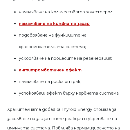
намаляване на количеството холестерол;
намаляване на кръвната захар
;
подобряване на функциите на
храносмилателната система;
ускоряване на процесите на регенерация;
антитромботичен ефект
;
намаляване на риска от рак;
успокояващ ефект върху нервната система.
Хранителната добавка Thyroid Energy спомага за
засилване на защитните реакции и укрепване на
имунната система. Повлиява нормализирането на