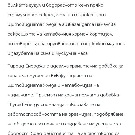
билката гугул и водораслото келп пряко
стимулират секрецията на тироксин от
щитовидната жлеза, а ашвагандата намалява
секрецията на катаболния хормон кортизол,
отговорен за натрупването на подкожни мазнини
и загубата на сила и мускулна маса.
Тироид Енерджи е идеална хранителна добавка за
хора със смущения във функцията на
щитовидната жлеза и метаболизма на
мазнините. Приемът на хранителната добавка
Thyroid Energy спомага за повишаване на
работоспособността на организма, подобряване
на общото състояние и създаване на усещане за
бодрост. Сред действията на лекарството са: