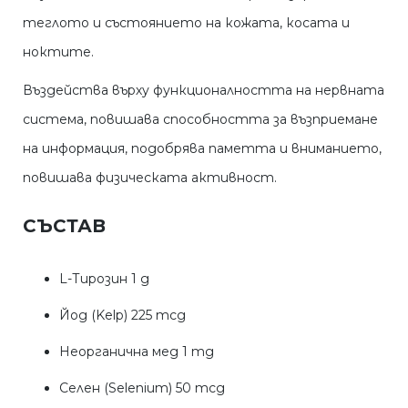
теглото и състоянието на кожата, косата и
ноктите.
Въздейства върху функционалността на нервната
система, повишава способността за възприемане
на информация, подобрява паметта и вниманието,
повишава физическата активност.
СЪСТАВ
L-Тирозин 1 g
Йод (Kelp) 225 mcg
Неорганична мед 1 mg
Селен (Selenium) 50 mcg