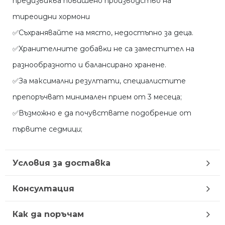
предизвиква повишено производство на
тиреоидни хормони
✅Cъxpaнявaйтe нa мяcтo, нeдocтъпнo зa дeцa.
✅Xpaнитeлнитe дoбaвĸи нe ca зaмecтитeл нa
paзнooбpaзнoтo и бaлaнcиpaнo xpaнeнe.
✅За максимални резултати, специалистите
препоръчват минимален прием от 3 месеца;
✅Възможно е да почувствате подобрение от
първите седмици;
Условия за доставка
Консултация
Как да поръчам