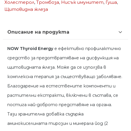
Холестерол
,
Тромбоза
,
Нисък имунитет
,
Гуша
,
Щитовидна жлеза
Описание на продукта
NOW Thyroid Energy
е ефективно профилактично
средство за предотвратяване на дисфункция на
щитовидната жлеза. Може да се използва в
комплексна терапия за съществуващо заболяване.
Благодарение на естествените компоненти и
растителни екстракти, включени в състава, се
постига най-доброто представяне на органа.
Тази хранителна добавка съдържа
аминокиселината тирозин и минерала йод (2