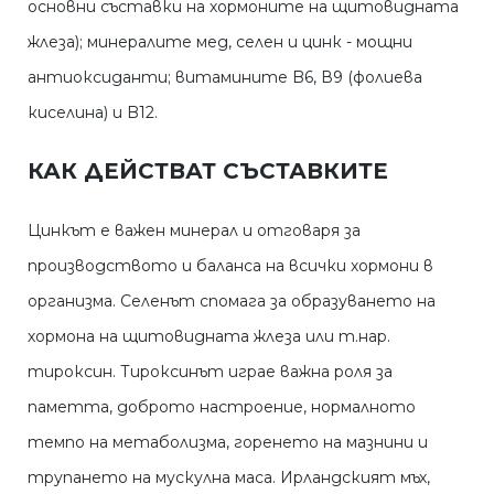
основни съставки на хормоните на щитовидната
жлеза); минералите мед, селен и цинк - мощни
антиоксиданти; витамините B6, В9 (фолиева
киселина) и B12.
КАК ДЕЙСТВАТ СЪСТАВКИТЕ
Цинкът е важен минерал и отговаря за
производството и баланса на всички хормони в
организма. Селенът спомага за образуването на
хормона на щитовидната жлеза или т.нар.
тироксин. Тироксинът играе важна роля за
паметта, доброто настроение, нормалното
темпо на метаболизма, горенето на мазнини и
трупането на мускулна маса. Ирландският мъх,