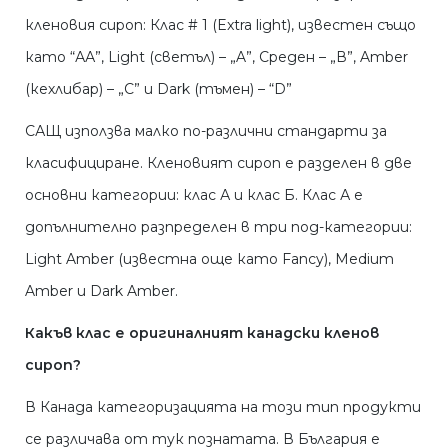
кленовия сироп: Клас # 1 (Extra light), известен също
като “АА”, Light (светъл) – „A”, Среден – „В”, Amber
(кехлибар) – „C” и Dark (тъмен) – “D”
САЩ използва малко по-различни стандарти за
класифициране. Кленовият сироп е разделен в две
основни категории: клас А и клас Б. Клас А е
допълнително разпределен в три под-категории:
Light Amber (известна още като Fancy), Medium
Amber и Dark Amber.
Какъв клас е оригиналният канадски кленов
сироп?
В Канада категоризацията на този тип продукти
се различава от тук познатата. В България е