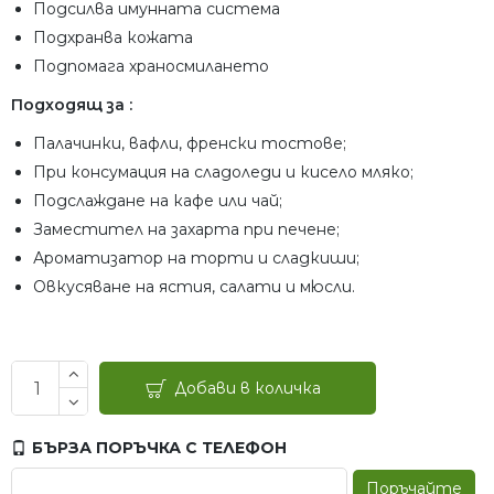
Подсилва имунната система
Подхранва кожата
Подпомага храносмилането
Подходящ за :
Палачинки, вафли, френски тостове;
При консумация на сладоледи и кисело мляко;
Подслаждане на кафе или чай;
Заместител на захарта при печене;
Ароматизатор на торти и сладкиши;
Овкусяване на ястия, салати и мюсли.
Добави в количка
БЪРЗА ПОРЪЧКА С ТЕЛЕФОН
Поръчайте