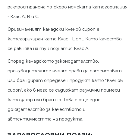
разпространена по-скоро немската категоризация
- Клас А, В и С.
Оригиналният канадски кленов сироп е
категоризиран като Клас - Light. Като качество
се равнява на тук познатия Клас А.
Според канадското законодателство,
производителите нямат прави да патентоват
или брандират определен продукт като "Кленов
сироп", ако в него се съдържат различни примеси
като захар или брашно. Това е още едно
доказателство за качеството и
автентичността на продукта.