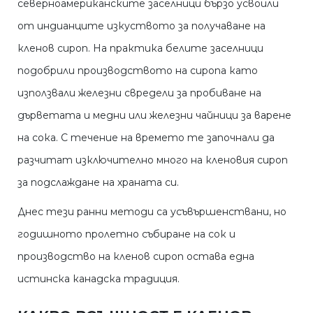
северноамериканските заселници бързо усвоили
от индианците изкуството за получаване на
кленов сироп. На практика белите заселници
подобрили производството на сиропа като
използвали железни свредели за пробиване на
дърветата и медни или железни чайници за варене
на сока. С течение на времето те започнали да
разчитат изключително много на кленовия сироп
за подслаждане на храната си.
Днес тези ранни методи са усъвършенствани, но
годишното пролетно събиране на сок и
производство на кленов сироп остава една
истинска канадска традиция.