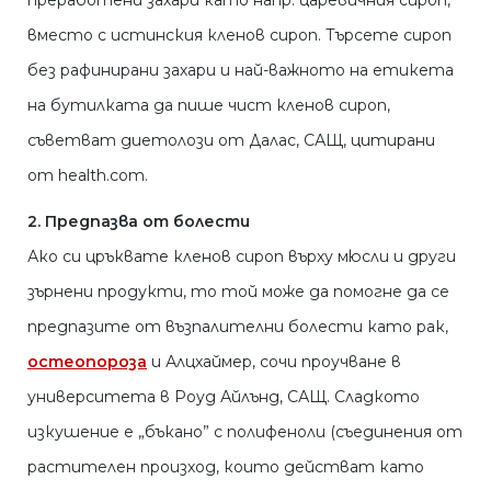
преработени захари като напр. царевичния сироп,
вместо с истинския кленов сироп. Търсете сироп
без рафинирани захари и най-важното на етикета
на бутилката да пише чист кленов сироп,
съветват диетолози от Далас, САЩ, цитирани
от health.com.
2. Предпазва от болести
Ако си цръквате кленов сироп върху мюсли и други
зърнени продукти, то той може да помогне да се
предпазите от възпалителни болести като рак,
остеопороза
и Алцхаймер, сочи проучване в
университета в Роуд Айлънд, САЩ. Сладкото
изкушение е „бъкано” с полифеноли (съединения от
растителен произход, които действат като