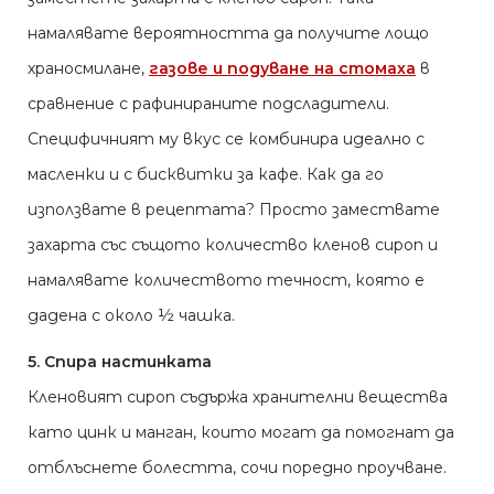
намалявате вероятността да получите лощо
храносмилане,
газове и подуване на стомаха
в
сравнение с рафинираните подсладители.
Специфичният му вкус се комбинира идеално с
масленки и с бисквитки за кафе. Как да го
използвате в рецептата? Просто замествате
захарта със същото количество кленов сироп и
намалявате количеството течност, която е
дадена с около ½ чашка.
5. Спира настинката
Кленовият сироп съдържа хранителни вещества
като цинк и манган, които могат да помогнат да
отблъснете болестта, сочи поредно проучване.