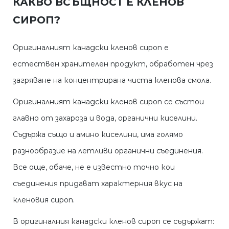
КАКВО ВСЪЩНОСТ Е КЛЕНОВ
СИРОП?
Оригиналният канадски кленов сироп е
естествен хранителен продукт, обработен чрез
загряване на концентрирана чиста кленова смола.
Оригиналният канадски кленов сироп се състои
главно от захароза и вода, органични киселини.
Съдържа също и амино киселини, има голямо
разнообразие на летливи органични съединения.
Все още, обаче, не е известно точно кои
съединения придават характерния вкус на
кленовия сироп.
В оригиналния канадски кленов сироп се съдържат: