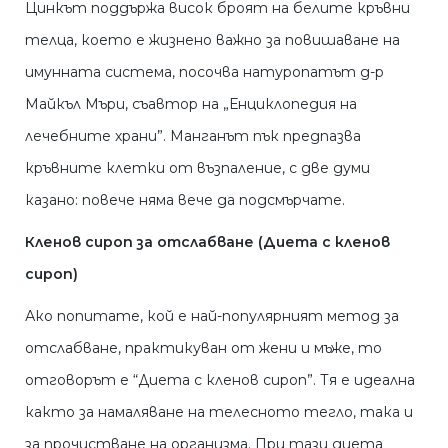
Цинкът поддържа висок броят на белите кръвни
телца, което е жизнено важно за повишаване на
имунната система, посочва натуропатът д-р
Майкъл Мъри, съавтор на „Енциклопедия на
лечебните храни”. Манганът пък предпазва
кръвните клетки от възпаление, с две думи
казано: повече няма вече да подсмърчате.
Кленов сироп за отслабване (Диета с кленов
сироп)
Ако попитате, кой е най-популярният метод за
отслабване, практикуван от жени и мъже, то
отговорът е “Диета с кленов сироп”. Тя е идеална
както за намаляване на телесното тегло, така и
за прочистване на организма. При тази диета