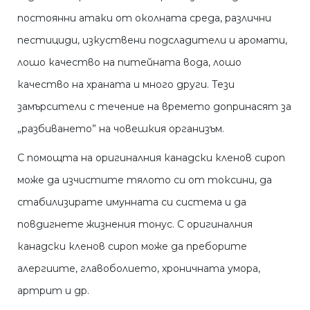
постоянни атаки от околната среда, различни
пестициди, изкуствени подсладители и аромати,
лошо качество на питейната вода, лошо
качество на храната и много други. Тези
замърсители с течение на времето допринасят за
„разбиването” на човешкия организъм.
С помощта на оригиналния канадски кленов сироп
може да изчистите тялото си от токсини, да
стабилизирате имунната си система и да
повдигнете жизнения тонус. С оригиналния
канадски кленов сироп може да преборите
алергиите, главоболието, хроничната умора,
артрит и др.