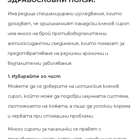
ЗДРАВОСЛОВНИ ПОЛЗИ:
Има редица специализирани изследвания, които
доказват, че оригиналният канадски кленов сироп
има много на брой противовъзпалителни
антиоксидантни съединения, които помагат за
предотвратяване на различни хронични и
възпалителни заболявания.
1. Избирайте го чист
Можете да се доверите на истинския кленов
сироп, който може да подобри имунната система,
състоянието на кожата, а също да успокои корема
и червата при стомашни проблеми.
Много сиропи за палачинки се правят с