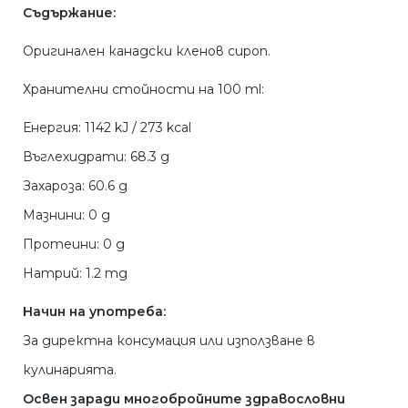
Съдържание:
Оригинален канадски кленов сироп.
Хранителни стойности на 100 ml:
Енергия: 1142 kJ / 273 kcal
Въглехидрати: 68.3 g
Захароза: 60.6 g
Мазнини: 0 g
Протеини: 0 g
Натрий: 1.2 mg
Начин на употреба:
За директна консумация или използване в
кулинарията.
Освен заради многобройните здравословни