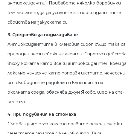
антиоксиданти). Прибавете няколко боровинки
към мюслито, за да усилите антиоксидантните
свойства на закуската си.
3. Средство за подмладяване
Антиоксидантите в кленовия сироп също така са
природни анти-ейджинг агенти. Сиропът действа
върху кожата като всеки антиоксидантен крем за
локално нанасяне като поправя щетите, нанесени
от свободните радикали и влиянията на
околната среда, обяснява Джун Якобс, шеф на спа-
център.
4. При подувания на стомаха
Следващият път когато правите печени сладки
заместете захарта с кленов сироп. Така