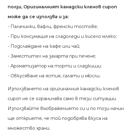
ползи, Оригиналният канадски кленов сироп
може да се използва и за:
- Палачинки, вафли, френски тостове;
- При консумация на сладоледи и кисело мляко;
- Подслаждане на кафе или чай;
- Заместител на захарта при печене;
- Ароматизатор на торти и сладкиши;
- Овкусяване на ястия, салати и мюсли.
Използването на оригиналния канадски кленов
сироп не се ограничава само в тези ситуации.
Използвайте въображението си и по този начин
ще откриете, че той подобрява вкуса на
множество храни.