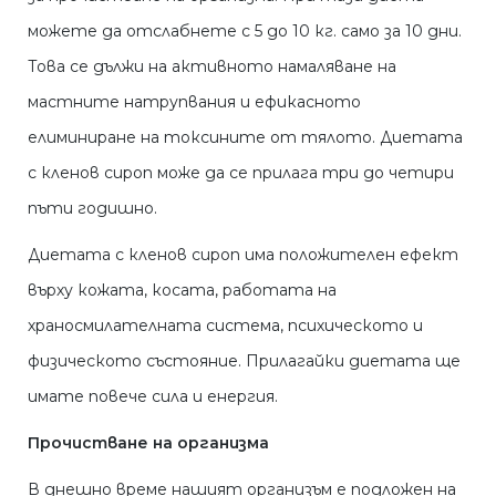
можете да отслабнете с 5 до 10 кг. само за 10 дни.
Това се дължи на активното намаляване на
мастните натрупвания и ефикасното
елиминиране на токсините от тялото. Диетата
с кленов сироп може да се прилага три до четири
пъти годишно.
Диетата с кленов сироп има положителен ефект
върху кожата, косата, работата на
храносмилателната система, психическото и
физическото състояние. Прилагайки диетата ще
имате повече сила и енергия.
Прочистване на организма
В днешно време нашият организъм е подложен на