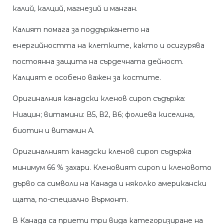
калий, калций, магнезий и манган.
Калият помага за поддържането на
енергийността на клетките, както и осигурява
постоянна защита на сърдечната дейност.
Калцият е особено важен за костите.
Оригиналния канадски кленов сироп съдържа:
Ниацин; витамини: В5, В2, В6; фолиева киселина,
биотин и витамин А.
Оригиналният канадски кленов сироп съдържа
минимум 66 % захари. Кленовият сироп и кленовото
дърво са символи на Канада и няколко американски
щата, по-специално Върмонт.
В Канада са приети три вида категоризиране на