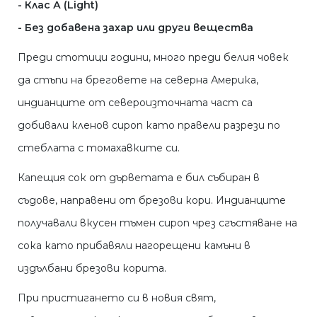
- Клас А (Light)
- Без добавена захар или други вещества
Преди стотици години, много преди белия човек
да стъпи на бреговете на северна Америка,
индианците от североизточната част са
добивали кленов сироп като правели разрези по
стеблата с томахавките си.
Капещия сок от дърветата е бил събиран в
съдове, направени от брезови кори. Индианците
получавали вкусен тъмен сироп чрез сгъстяване на
сока като прибавяли нагорещени камъни в
издълбани брезови корита.
При пристигането си в новия свят,