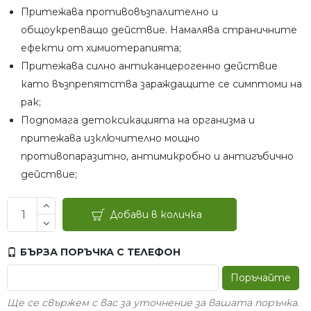
Притежава противовъзпалително и
общоукрепващо действие. Намалява страничните
ефекти от химиотерапията;
Притежава силно антиканцерогенно действие
като възпрепятства зараждащите се симптоми на
рак;
Подпомага детоксикацията на организма и
притежава изключително мощно
противопаразитно, антимикробно и антигъбично
действие;
Добави в количка
БЪРЗА ПОРЪЧКА С ТЕЛЕФОН
Поръчайте
Ще се свържем с вас за уточнение за вашата поръчка.