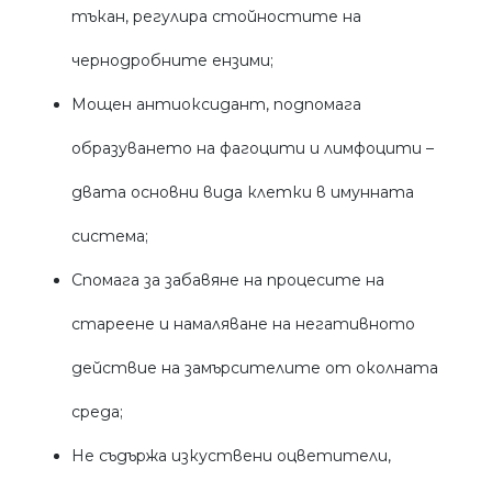
тъкан, регулира стойностите на
чернодробните ензими;
Мощен антиоксидант, подпомага
образуването на фагоцити и лимфоцити –
двата основни вида клетки в имунната
система;
Спомага за забавяне на процесите на
стареене и намаляване на негативното
действие на замърсителите от околната
среда;
Не съдържа изкуствени оцветители,