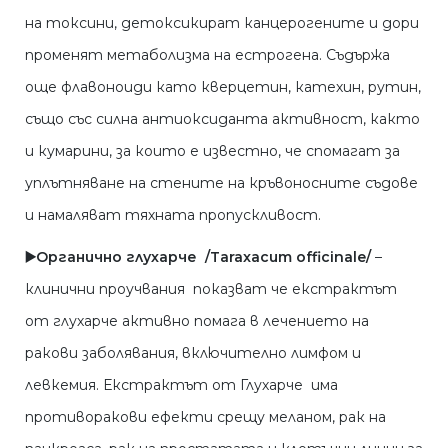
на токсини, детоксикират канцерогените и дори
променят метаболизма на естрогена. Съдържа
още флавоноиди като кверцетин, катехин, рутин,
също със силна антиоксиданта активност, както
и кумарини, за които е известно, че спомагат за
уплътняване на стените на кръвоносните съдове
и намаляват тяхната пропускливост.
▶️Органично глухарче /Taraxacum officinale/
–
клинични проучвания показват че екстрактът
от глухарче активно помага в лечението на
ракови заболявания, включително лимфом и
левкемия. Екстрактът от Глухарче има
противоракови ефекти срещу меланом, рак на