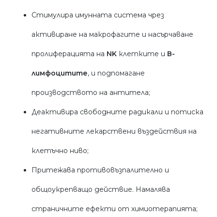
Стимулира имунната система чрез
активиране на макрофагите и насърчаване
пролиферацията на
NK
клетките и
В-
лимфоцитите
, и подпомагане
производството на антитела;
Деактивира свободните радикали и потиска
негативните лекарствени въздействия на
клетъчно ниво;
Притежава противовъзпалително и
общоукрепващо действие. Намалява
страничните ефекти от химиотерапията;