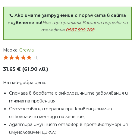
📞 Ако имате затруднение с поръчката в сайта
позвънете ни!
Ние ще приемем Вашата поръчка по
телефона
0887 599 268
Марка:
Grewia
(1)
31.65 € (61.90 лв.)
На най-добра цена:
Спомага в борбата с онкологичните заболявания и
тяхната превенция;
Съпътстваща терапия при конвенционални
онкологични методи на лечение;
Адаптира имунният отговор в противотуморния
имунологичен цикъл;