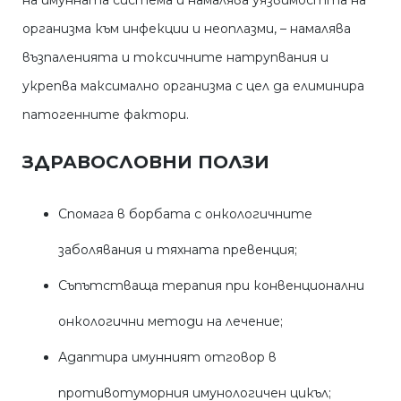
на имунната система и намалява уязвимостта на
организма към инфекции и неоплазми, – намалява
възпаленията и токсичните натрупвания и
укрепва максимално организма с цел да елиминира
патогенните фактори.
ЗДРАВОСЛОВНИ ПОЛЗИ
Спомага в борбата с онкологичните
заболявания и тяхната превенция;
Съпътстваща терапия при конвенционални
онкологични методи на лечение;
Адаптира имунният отговор в
противотуморния имунологичен цикъл;