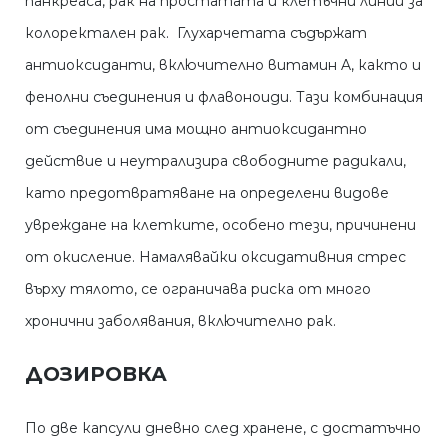
панкреаса, рак на простатата и клетъчни линии за
колоректален рак. Глухарчетата съдържат
антиоксиданти, включително витамин A, както и
фенолни съединения и флавоноиди. Тази комбинация
от съединения има мощно антиоксидантно
действие и неутрализира свободните радикали,
като предотвратяване на определени видове
увреждане на клетките, особено тези, причинени
от окисление. Намалявайки оксидативния стрес
върху тялото, се ограничава риска от много
хронични заболявания, включително рак.
ДОЗИРОВКА
По две капсули дневно след хранене, с достатъчно