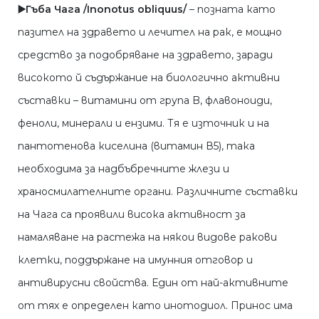
▶️Г
ъба Чага /Inonotus obliquus/
– позната като
пазител на здравето и лечител на рак, е мощно
средство за подобряване на здравето, заради
високото й съдържание на биологично активни
съставки – витамини от група B, флавоноиди,
феноли, минерали и ензими. Тя е източник и на
пантотенова киселина (витамин В5), така
необходима за надбъбречните жлези и
храносмилателните органи. Различните съставки
на Чага са проявили висока активност за
намаляване на растежа на някои видове ракови
клетки, поддържане на имунния отговор и
антивирусни свойства. Един от най-активните
от тях е определен като инотодиол. Принос има