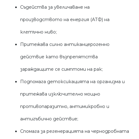
Съдейства за увеличаване на
производството на енергия (АТФ) на
клетъчно ниво;
Притежава силно антиканцерогенно
действие като възпрепятства
зараждащите се симптоми на рак;
Подпомага детоксикацията на организма и
притежава изключително мощно
противопаразитно, антимикробно и
антигъбично действие;
Спомага за регенерацията на чернодробната