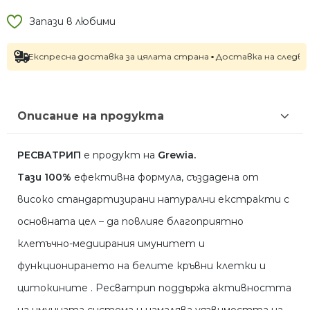
Запази в любими
кспресна доставка за цялата страна ▪ Доставка на следващия раб
Описание на продукта
РЕ
С
ВАТРИП
е продукт на
Grewia.
Тази
100%
ефективна формула, създадена от
високо стандартизирани натурални екстракти с
основната цел – да повлияе благоприятно
клетъчно-медиирания имунитет и
функционирането на белите кръвни клетки и
цитокините . Ресватрип поддържа активността