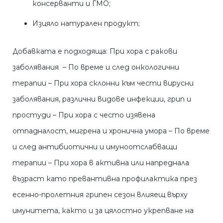
консерванти и ГМО;
Изцяло натурален продукт;
Добавката е подходяща: При хора с ракови
заболявания – По време и след онкологични
терапии – При хора склонни към чести вирусни
заболявания, различни видове инфекции, грип и
простуди – При хора с често изявена
отпадналост, мигрена и хронична умора – По време
и след антибиотични и имуноотслабващи
терапии – При хора в активна или напреднала
възраст като превантивна профилактика през
есенно-пролетния грипен сезон влияещ върху
имунитета, както и за цялостно укрепване на