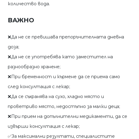
количество вода.
ВАЖНО
❌Да не се превишава препоръчителната дневна
доза;
❌Да не се употребява като заместител на
разнообразно хранене;
❌При бременност и кърмене да се приема само
след консултация с лекар;
❌Да се съхранява на сухо, хладно място и
проветриво място, недостъпно за малки деца;
❌При прием на допълнителни медикаменти, да се
извърши консултация с лекар;
✅За максимални резултати, специалистите