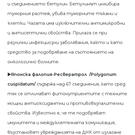
и съединението бетулин. Бетулинът инхибира
туморния растеж, убива туморните тъкани и
клетки. Чагата има изключителни антимикробни
и антисептични свойства. Прилага се при
различни инфекциозни заболявания, както и като
средство за подобряване на състоянието на
онкологично болните.
▶️Японска фалопия-Ресвератрол /Polygonum
cuspidatum/
съдържа над 67 съединения, като сред
тях се отличават фитонутриентите с техните
мощни антиоксидантни и противовъзпалителни
свойства. Известно е, че те подобряват
имунитета и междуклетъчната комуникация,
възстановят уврежданията на ДНК от излагане