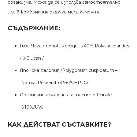
организма. Може да се използва самостоятелно
или в комбинация с други медикаменти
СЪДЪРЖАНИЕ:
Гъба Чага /Inonotus obliquus 40% Polysaccharides
/ β-Glucan /,
Японска фалопия /Polygonum cuspidatum –
Natural Resveratrol 98% HPLC/
Органично глухарче /Taraxacum officinale
-5.10%/UV/,
КАК ДЕЙСТВАТ СЪСТАВКИТЕ?