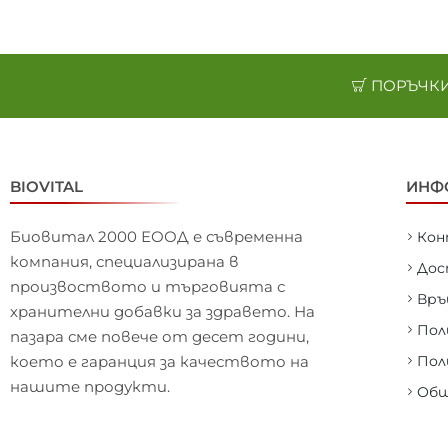
ПОРЪЧКИ 
BIOVITAL
ИНФ
Биовитал 2000 ЕООД е съвременна
Ко
компания, специализирана в
Дос
произвоството и търговията с
Връ
хранителни добавки за здравето. На
Пол
пазара сме повече от десет години,
което е гаранция за качеството на
Пол
нашите продукти.
Общ