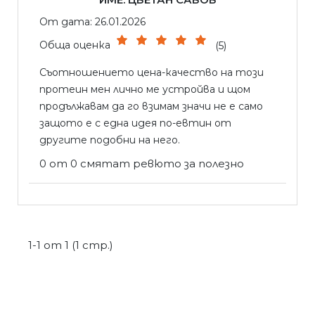
От дата: 26.01.2026
Обща оценка
(5)
Съотношението цена-качество на този
протеин мен лично ме устройва и щом
продължавам да го взимам значи не е само
защото е с една идея по-евтин от
другите подобни на него.
0 от 0 смятат ревюто за полезно
1-1 от 1 (1 стр.)