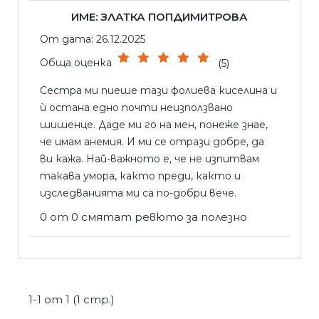
ИМЕ: ЗЛАТКА ПОПДИМИТРОВА
От дата: 26.12.2025
Обща оценка
(5)
Сестра ми пиеше тази фолиева киселина и
ѝ остана едно почти неизползвано
шишенце. Даде ми го на мен, понеже знае,
че имам анемия. И ми се отрази добре, да
ви кажа. Най-важното е, че не изпитвам
такава умора, както преди, както и
изследванията ми са по-добри вече.
0 от 0 смятат ревюто за полезно
1-1 от 1 (1 стр.)